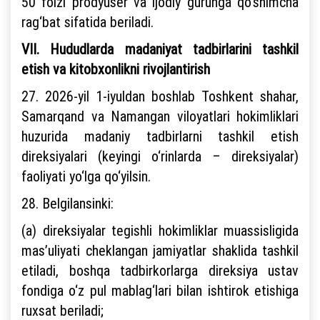
50 foizi prodyuser va ijodiy guruhga qo‘shimcha
rag‘bat sifatida beriladi.
VII. Hududlarda madaniyat tadbirlarini tashkil
etish va kitobxonlikni rivojlantirish
27. 2026-yil 1-iyuldan boshlab Toshkent shahar,
Samarqand va Namangan viloyatlari hokimliklari
huzurida madaniy tadbirlarni tashkil etish
direksiyalari (keyingi o‘rinlarda – direksiyalar)
faoliyati yo‘lga qo‘yilsin.
28. Belgilansinki:
(a) direksiyalar tegishli hokimliklar muassisligida
mas’uliyati cheklangan jamiyatlar shaklida tashkil
etiladi, boshqa tadbirkorlarga direksiya ustav
fondiga o‘z pul mablag‘lari bilan ishtirok etishiga
ruxsat beriladi;