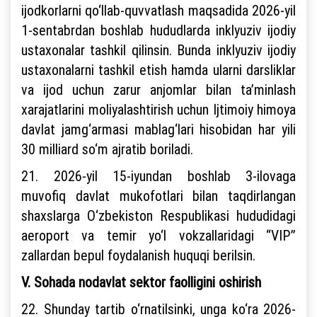
ijodkorlarni qo‘llab-quvvatlash maqsadida 2026-yil
1-sentabrdan boshlab hududlarda inklyuziv ijodiy
ustaxonalar tashkil qilinsin. Bunda inklyuziv ijodiy
ustaxonalarni tashkil etish hamda ularni darsliklar
va ijod uchun zarur anjomlar bilan ta’minlash
xarajatlarini moliyalashtirish uchun Ijtimoiy himoya
davlat jamg‘armasi mablag‘lari hisobidan har yili
30 milliard so‘m ajratib boriladi.
21. 2026-yil 15-iyundan boshlab 3-ilovaga
muvofiq davlat mukofotlari bilan taqdirlangan
shaxslarga O‘zbekiston Respublikasi hududidagi
aeroport va temir yo‘l vokzallaridagi “VIP”
zallardan bepul foydalanish huquqi berilsin.
V. Sohada nodavlat sektor faolligini oshirish
22. Shunday tartib o‘rnatilsinki, unga ko‘ra 2026-