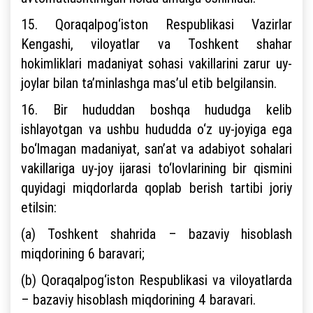
15. Qoraqalpog‘iston Respublikasi Vazirlar
Kengashi, viloyatlar va Toshkent shahar
hokimliklari madaniyat sohasi vakillarini zarur uy-
joylar bilan ta’minlashga mas’ul etib belgilansin.
16. Bir hududdan boshqa hududga kelib
ishlayotgan va ushbu hududda o‘z uy-joyiga ega
bo‘lmagan madaniyat, san’at va adabiyot sohalari
vakillariga uy-joy ijarasi to‘lovlarining bir qismini
quyidagi miqdorlarda qoplab berish tartibi joriy
etilsin:
(a) Toshkent shahrida – bazaviy hisoblash
miqdorining 6 baravari;
(b) Qoraqalpog‘iston Respublikasi va viloyatlarda
– bazaviy hisoblash miqdorining 4 baravari.