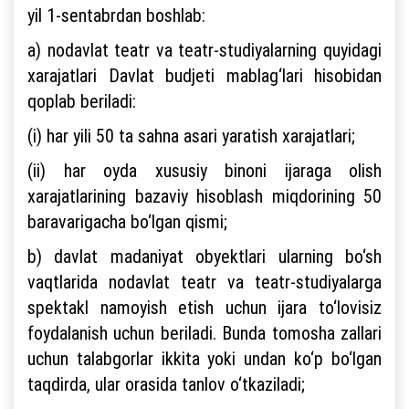
yil 1-sentabrdan boshlab:
a) nodavlat teatr va teatr-studiyalarning quyidagi
xarajatlari Davlat budjeti mablag‘lari hisobidan
qoplab beriladi:
(i) har yili 50 ta sahna asari yaratish xarajatlari;
(ii) har oyda xususiy binoni ijaraga olish
xarajatlarining bazaviy hisoblash miqdorining 50
baravarigacha bo‘lgan qismi;
b) davlat madaniyat obyektlari ularning bo‘sh
vaqtlarida nodavlat teatr va teatr-studiyalarga
spektakl namoyish etish uchun ijara to‘lovisiz
foydalanish uchun beriladi. Bunda tomosha zallari
uchun talabgorlar ikkita yoki undan ko‘p bo‘lgan
taqdirda, ular orasida tanlov o‘tkaziladi;