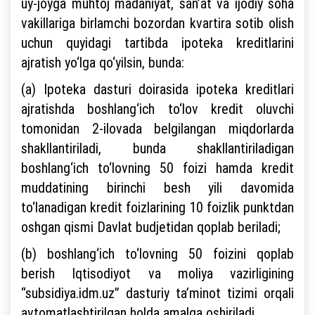
uy-joyga muhtoj madaniyat, san’at va ijodiy soha
vakillariga birlamchi bozordan kvartira sotib olish
uchun quyidagi tartibda ipoteka kreditlarini
ajratish yo‘lga qo‘yilsin, bunda:
(a) Ipoteka dasturi doirasida ipoteka kreditlari
ajratishda boshlang‘ich to‘lov kredit oluvchi
tomonidan 2-ilovada belgilangan miqdorlarda
shakllantiriladi, bunda shakllantiriladigan
boshlang‘ich to‘lovning 50 foizi hamda kredit
muddatining birinchi besh yili davomida
to‘lanadigan kredit foizlarining 10 foizlik punktdan
oshgan qismi Davlat budjetidan qoplab beriladi;
(b) boshlang‘ich to‘lovning 50 foizini qoplab
berish Iqtisodiyot va moliya vazirligining
“subsidiya.idm.uz” dasturiy ta’minot tizimi orqali
avtomatlashtirilgan holda amalga oshiriladi.