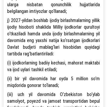
ularga nisbatan qonunchilik hujjatlarida
belgilangan imtiyozlar qo‘llanadi;
j) 2027-yildan boshlab ijodiy birlashmalarning yillik
ijodiy hisoboti shaklida Milliy ijodkorlar qurultoyi
o‘tkaziladi hamda unda ijodiy birlashmalarning yil
davomida eng yaxshi natija ko‘rsatgan ijodkorlari
Davlat budjeti mablag‘lari hisobidan quyidagi
tartibda rag‘batlantiriladi:
(i) ijodkorlarning badiiy kechasi, mahorat maktabi
va ijod uylari tashkil etiladi;
(ii) bir yil davomida har oyda 5 million so‘m
miqdorida gonorar to‘lanadi;
(iii) uch yil davomida O‘zbekiston bo‘ylab
samolyot, poyezd va jamoat transportidan bepul