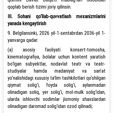
qoplab berish tizimi joriy qilinsin.
III. Sohani qo‘llab-quvvatlash mexanizmlarini
yanada kengaytirish
9. Belgilansinki, 2026 yil-1-sentabrdan 2036-yil 1-
yanvarga qadar:
(a) asosiy faoliyati konsert-tomosha,
kinematografiya, bolalar uchun kontent yaratish
bo‘lgan subyektlar, nodavlat teatr va teatr-
studiyalar hamda madaniyat va san’at
yo‘nalishidagi xususiy ta’lim tashkilotlari qo‘shilgan
qiymat solig‘i, foyda solig‘i, aylanmadan
olinadigan soliq, yer solig‘i, mol-mulk solig‘idan,
ularda ishlovchi xodimlar jismoniy shaxslardan
olinadigan daromad solig‘idan ozod qilinadi;