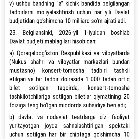
v) ushbu bandning “a” kichik bandida belgilangan
tadbirlarni moliyalashtirish uchun har yili Davlat
budjetidan qo‘shimcha 10 milliard so‘m ajratiladi.
23. Belgilansinki, 2026-yil 1-iyuldan boshlab
Davlat budjeti mablag‘lari hisobidan:
a) Qoraqalpog‘iston Respublikasi va viloyatlarda
(Nukus shahri va viloyatlar markazlari bundan
mustasno) konsert-tomosha tadbiri tashkil
etilgan va bir tadbir doirasida 1 000 tadan ortiq
bilet sotilgan taqdirda, konsert-tomosha
tashkilotchilariga sotilgan biletlar qiymatining 20
foiziga teng bo‘lgan miqdorda subsidiya beriladi;
b) davlat va nodavlat teatrlarga o‘zi faoliyat
yuritayotgan joyda sahnalashtirilgan spektakl
uchun sotilgan har bir chiptaga qo‘shimcha 10