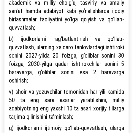
akademik va milliy cholg‘u, tasviriy va amaliy
san’at hamda adabiyot kabi yo‘nalishlarda ijodiy
birlashmalar faoliyatini yo‘lga qo‘yish va qo‘llab-
quvvatlash;
b) ijodkorlarni rag‘batlantirish va qo‘llab-
quvvatlash, ularning xalqaro tanlovlardagi ishtiroki
sonini 2027-yilda 20 foizga, g‘oliblar sonini 30
foizga, 2030-yilga qadar ishtirokchilar sonini 5
baravarga, g‘oliblar sonini esa 2 baravarga
oshirish;
v) shoir va yozuvchilar tomonidan har yili kamida
50 ta eng sara asarlar yaratilishini, milliy
adabiyotning eng yaxshi 10 ta asari xorijiy tillarga
tarjima qilinishini ta’minlash;
g) ijodkorlarni ijtimoiy qo‘llab-quvvatlash, ularga