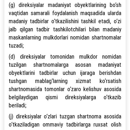
(g) direksiyalar madaniyat obyektlarining bo‘sh
vaqtidan samarali foydalanish maqsadida ularda
madaniy tadbirlar o‘tkazilishini tashkil etadi, o‘zi
jalb qilgan tadbir tashkilotchilari bilan madaniy
maskanlarning mulkdorlari nomidan shartnomalar
tuzadi;
(d) direksiyalar tomonidan mulkdor nomidan
tuzilgan shartnomalarga asosan madaniyat
obyektlarini tadbirlar uchun ijaraga berishdan
tushgan mablag‘larning xizmat ko‘rsatish
shartnomasida tomonlar o‘zaro kelishuv asosida
belgilaydigan qismi direksiyalarga o‘tkazib
beriladi;
(j) direksiyalar o‘zlari tuzgan shartnoma asosida
o‘tkaziladigan ommaviy tadbirlarga ruxsat olish