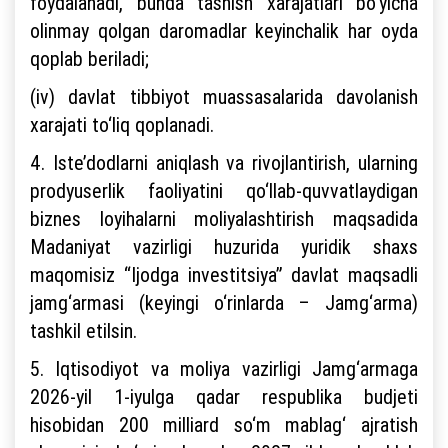
foydalanadi, bunda tashish xarajatlari bo‘yicha
olinmay qolgan daromadlar keyinchalik har oyda
qoplab beriladi;
(iv) davlat tibbiyot muassasalarida davolanish
xarajati to‘liq qoplanadi.
4. Iste’dodlarni aniqlash va rivojlantirish, ularning
prodyuserlik faoliyatini qo‘llab-quvvatlaydigan
biznes loyihalarni moliyalashtirish maqsadida
Madaniyat vazirligi huzurida yuridik shaxs
maqomisiz “Ijodga investitsiya” davlat maqsadli
jamg‘armasi (keyingi o‘rinlarda – Jamg‘arma)
tashkil etilsin.
5. Iqtisodiyot va moliya vazirligi Jamg‘armaga
2026-yil 1-iyulga qadar respublika budjeti
hisobidan 200 milliard so‘m mablag‘ ajratish