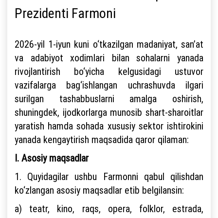
Prezidenti Farmoni
2026-yil 1-iyun kuni o‘tkazilgan madaniyat, san’at
va adabiyot xodimlari bilan sohalarni yanada
rivojlantirish bo‘yicha kelgusidagi ustuvor
vazifalarga bag‘ishlangan uchrashuvda ilgari
surilgan tashabbuslarni amalga oshirish,
shuningdek, ijodkorlarga munosib shart-sharoitlar
yaratish hamda sohada xususiy sektor ishtirokini
yanada kengaytirish maqsadida qaror qilaman:
I. Asosiy maqsadlar
1. Quyidagilar ushbu Farmonni qabul qilishdan
ko‘zlangan asosiy maqsadlar etib belgilansin:
a) teatr, kino, raqs, opera, folklor, estrada,