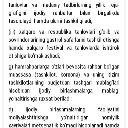
tanlovlar va madaniy tadbirlarning yillik reja-
grafigini ijodiy rahbarlar bilan birgalikda
tasdiqlaydi hamda ularni tashkil qiladi;
(iii) xalqaro va respublika tanlovlari g‘olib va
sovrindorlarining gastrol safarlarini tashkil etishga
hamda xalqaro festival va tanlovlarda ishtirok
etishiga ko‘maklashadi;
g) hamrahbarlarga o‘zlari bevosita rahbar bo‘lgan
muassasa (tashkilot, korxona) va uning tizim
tashkilotlarining budjetdan tashqari mablag‘lari
hisobidan ijodiy birlashmalarga mablag‘
yo‘naltirishga ruxsat beriladi;
d) ijodiy birlashmalarning faoliyatini
moliyalashtirishga yo‘naltirilgan homiylik
xayriyalari metsenatlik ko‘magi hisoblanadi hamda