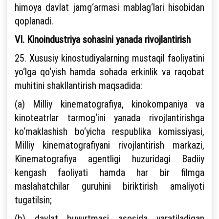
himoya davlat jamg‘armasi mablag‘lari hisobidan
qoplanadi.
VI. Kinoindustriya sohasini yanada rivojlantirish
25. Xususiy kinostudiyalarning mustaqil faoliyatini
yo‘lga qo‘yish hamda sohada erkinlik va raqobat
muhitini shakllantirish maqsadida:
(a) Milliy kinematografiya, kinokompaniya va
kinoteatrlar tarmog‘ini yanada rivojlantirishga
ko‘maklashish bo‘yicha respublika komissiyasi,
Milliy kinematografiyani rivojlantirish markazi,
Kinematografiya agentligi huzuridagi Badiiy
kengash faoliyati hamda har bir filmga
maslahatchilar guruhini biriktirish amaliyoti
tugatilsin;
(b) davlat buyurtmasi asosida yaratiladigan