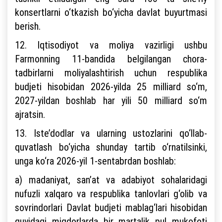
konsertlarni o‘tkazish bo‘yicha davlat buyurtmasi
berish.
12. Iqtisodiyot va moliya vazirligi ushbu
Farmonning 11-bandida belgilangan chora-
tadbirlarni moliyalashtirish uchun respublika
budjeti hisobidan 2026-yilda 25 milliard so‘m,
2027-yildan boshlab har yili 50 milliard so‘m
ajratsin.
13. Iste’dodlar va ularning ustozlarini qo‘llab-
quvatlash bo‘yicha shunday tartib o‘rnatilsinki,
unga ko‘ra 2026-yil 1-sentabrdan boshlab:
a) madaniyat, san’at va adabiyot sohalaridagi
nufuzli xalqaro va respublika tanlovlari g‘olib va
sovrindorlari Davlat budjeti mablag‘lari hisobidan
quyidagi miqdorlarda bir martalik pul mukofoti