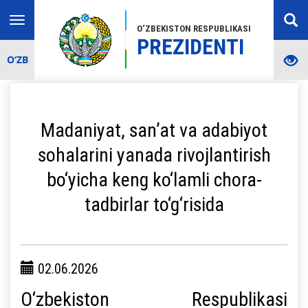
Toggle
O‘ZBEKISTON RESPUBLIKASI
navigation
PREZIDENTI
O‘ZB
Madaniyat, san’at va adabiyot
sohalarini yanada rivojlantirish
bo‘yicha keng ko‘lamli chora-
tadbirlar to‘g‘risida
02.06.2026
O‘zbekiston Respublikasi