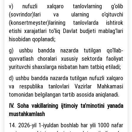
v) nufuzli xalqaro tanlovlarning g‘olib
(sovrindor)lari va ularning o‘qituvchi
(konsertmeyster)larining tanlovlarda ishtirok
etishi xarajatlari to‘liq Davlat budjeti mablag‘lari
hisobidan qoplanadi;
g) ushbu bandda nazarda tutilgan qo‘llab-
quvvatlash choralari xususiy sektorda faoliyat
yurituvchi shaxslarga nisbatan ham tatbiq etiladi;
d) ushbu bandda nazarda tutilgan nufuzli xalqaro
va respublika tanlovlari Vazirlar Mahkamasi
tomonidan belgilangan tartib asosida aniqlanadi.
IV. Soha vakillarining ijtimoiy ta’minotini yanada
mustahkamlash
14. 2026-yil 1-iyuldan boshlab har yili 1000 nafar