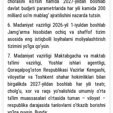
chorasini ko‘rsin hamda 2027-yildan boshlab
davlat budjeti parametrlarida har yili kamida 200
milliard so‘m mablag‘ ajratilishini nazarda tutsin.
6. Madaniyat vazirligi 2026-yil 1-iyuldan boshlab
Jamg‘arma hisobidan ochiq va shaffof tizim
asosida eng istiqbolli loyihalarni moliyalashtirish
tizimini yo‘lga qo‘ysin.
7. Madaniyat vazirligi Maktabgacha va maktab
ta’limi vazirligi, Yoshlar ishlari agentligi,
Qoraqalpog‘iston Respublikasi Vazirlar Kengashi,
viloyatlar va Toshkent shahar hokimliklari bilan
birgalikda 2027-yildan boshlab har yili teatr,
cholg‘u, xor va raqs yo‘nalishida umumiy o‘rta
ta’lim muassasalari o‘rtasida tuman – viloyat –
respublika darajasida tanlovlarni o‘tkazib borishni
yo‘lga quysin. Bunda: