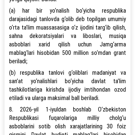
(a) har bir yo‘nalish bo‘yicha respublika
darajasidagi tanlovda g‘olib deb topilgan umumiy
o‘rta ta’lim muassasasiga o‘z ijodini targ‘ib qilish,
sahna dekoratsiyalari va liboslari, musiqa
asboblari xarid qilish uchun Jamg‘arma
mablag‘lari hisobidan 500 million so‘mdan grant
beriladi;
(b) respublika tanlovi g‘oliblari madaniyat va
san’at yo‘nalishlari bo‘yicha davlat ta’lim
tashkilotlariga kirishda ijodiy imtihondan ozod
etiladi va ularga maksimal ball beriladi.
8. 2026-yil 1-iyuldan boshlab O‘zbekiston
Respublikasi fuqarolariga milliy cholg‘u
asboblarini sotib olish xarajatlarining 30 foiz
qismini Davlat budjeti mablag‘lari hisobidan