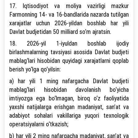
17. Iqtisodiyot va moliya vazirligi mazkur
Farmonning 14- va 16-bandlarida nazarda tutilgan
xarajatlar uchun 2026-yildan boshlab har yili
Davlat budjetidan 50 milliard so‘m ajratsin.
18. 2026-yil 1-iyuldan boshlab ijodiy
birlashmalarning tavsiyasi asosida Davlat budjeti
mablag‘lari hisobidan quyidagi xarajatlarni qoplab
berish yo‘lga qo‘yilsin:
a) har yili 1 ming nafargacha Davlat budjeti
mablag‘lari hisobidan davolanish bo‘yicha
imtiyozga ega bo‘lmagan, biroq o‘z faoliyatida
yaxshi natijalarga erishgan madaniyat, san’at va
adabiyot sohalari vakillariga yuqori texnologik
operatsiyalarni o‘tkazish;
b) har yili 2 ming nafargacha madaniyat, san’at va