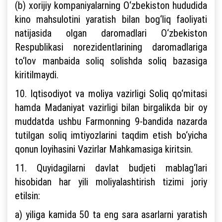
(b) xorijiy kompaniyalarning O‘zbekiston hududida
kino mahsulotini yaratish bilan bog‘liq faoliyati
natijasida olgan daromadlari O‘zbekiston
Respublikasi norezidentlarining daromadlariga
to‘lov manbaida soliq solishda soliq bazasiga
kiritilmaydi.
10. Iqtisodiyot va moliya vazirligi Soliq qo‘mitasi
hamda Madaniyat vazirligi bilan birgalikda bir oy
muddatda ushbu Farmonning 9-bandida nazarda
tutilgan soliq imtiyozlarini taqdim etish bo‘yicha
qonun loyihasini Vazirlar Mahkamasiga kiritsin.
11. Quyidagilarni davlat budjeti mablag‘lari
hisobidan har yili moliyalashtirish tizimi joriy
etilsin:
a) yiliga kamida 50 ta eng sara asarlarni yaratish