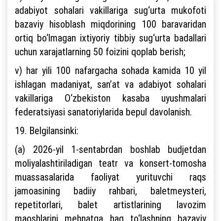
adabiyot sohalari vakillariga sug‘urta mukofoti
bazaviy hisoblash miqdorining 100 baravaridan
ortiq bo‘lmagan ixtiyoriy tibbiy sug‘urta badallari
uchun xarajatlarning 50 foizini qoplab berish;
v) har yili 100 nafargacha sohada kamida 10 yil
ishlagan madaniyat, san’at va adabiyot sohalari
vakillariga O‘zbekiston kasaba uyushmalari
federatsiyasi sanatoriylarida bepul davolanish.
19. Belgilansinki:
(a) 2026-yil 1-sentabrdan boshlab budjetdan
moliyalashtiriladigan teatr va konsert-tomosha
muassasalarida faoliyat yurituvchi raqs
jamoasining badiiy rahbari, baletmeysteri,
repetitorlari, balet artistlarining lavozim
maoshlarini mehnatga haq to‘lashning bazaviy