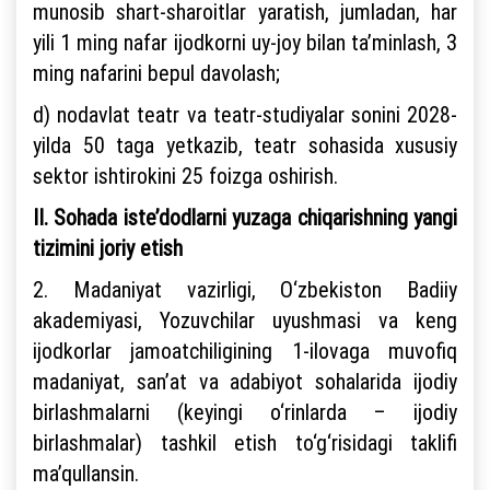
munosib shart-sharoitlar yaratish, jumladan, har
yili 1 ming nafar ijodkorni uy-joy bilan ta’minlash, 3
ming nafarini bepul davolash;
d) nodavlat teatr va teatr-studiyalar sonini 2028-
yilda 50 taga yetkazib, teatr sohasida xususiy
sektor ishtirokini 25 foizga oshirish.
II. Sohada iste’dodlarni yuzaga chiqarishning yangi
tizimini joriy etish
2. Madaniyat vazirligi, O‘zbekiston Badiiy
akademiyasi, Yozuvchilar uyushmasi va keng
ijodkorlar jamoatchiligining 1-ilovaga muvofiq
madaniyat, san’at va adabiyot sohalarida ijodiy
birlashmalarni (keyingi o‘rinlarda – ijodiy
birlashmalar) tashkil etish to‘g‘risidagi taklifi
ma’qullansin.