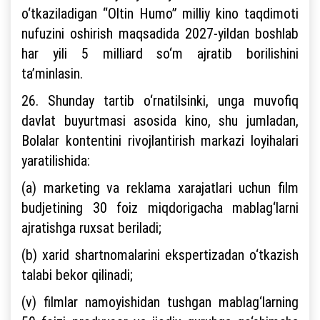
o‘tkaziladigan “Oltin Humo” milliy kino taqdimoti
nufuzini oshirish maqsadida 2027-yildan boshlab
har yili 5 milliard so‘m ajratib borilishini
ta’minlasin.
26. Shunday tartib o‘rnatilsinki, unga muvofiq
davlat buyurtmasi asosida kino, shu jumladan,
Bolalar kontentini rivojlantirish markazi loyihalari
yaratilishida:
(a) marketing va reklama xarajatlari uchun film
budjetining 30 foiz miqdorigacha mablag‘larni
ajratishga ruxsat beriladi;
(b) xarid shartnomalarini ekspertizadan o‘tkazish
talabi bekor qilinadi;
(v) filmlar namoyishidan tushgan mablag‘larning