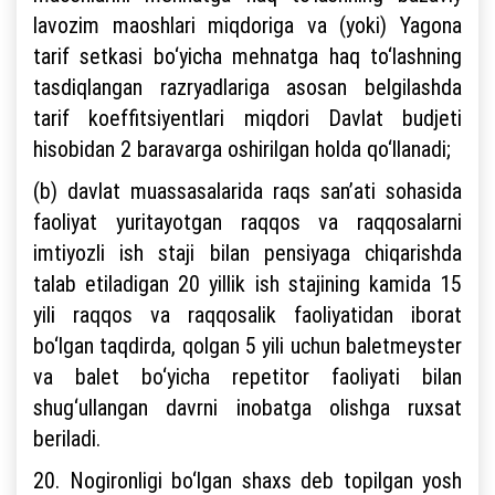
lavozim maoshlari miqdoriga va (yoki) Yagona
tarif setkasi bo‘yicha mehnatga haq to‘lashning
tasdiqlangan razryadlariga asosan belgilashda
tarif koeffitsiyentlari miqdori Davlat budjeti
hisobidan 2 baravarga oshirilgan holda qo‘llanadi;
(b) davlat muassasalarida raqs san’ati sohasida
faoliyat yuritayotgan raqqos va raqqosalarni
imtiyozli ish staji bilan pensiyaga chiqarishda
talab etiladigan 20 yillik ish stajining kamida 15
yili raqqos va raqqosalik faoliyatidan iborat
bo‘lgan taqdirda, qolgan 5 yili uchun baletmeyster
va balet bo‘yicha repetitor faoliyati bilan
shug‘ullangan davrni inobatga olishga ruxsat
beriladi.
20. Nogironligi bo‘lgan shaxs deb topilgan yosh