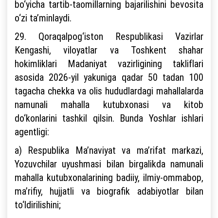
bo‘yicha tartib-taomillarning bajarilishini bevosita
o‘zi ta’minlaydi.
29. Qoraqalpog‘iston Respublikasi Vazirlar
Kengashi, viloyatlar va Toshkent shahar
hokimliklari Madaniyat vazirligining takliflari
asosida 2026-yil yakuniga qadar 50 tadan 100
tagacha chekka va olis hududlardagi mahallalarda
namunali mahalla kutubxonasi va kitob
do‘konlarini tashkil qilsin. Bunda Yoshlar ishlari
agentligi:
a) Respublika Ma’naviyat va ma’rifat markazi,
Yozuvchilar uyushmasi bilan birgalikda namunali
mahalla kutubxonalarining badiiy, ilmiy-ommabop,
ma’rifiy, hujjatli va biografik adabiyotlar bilan
to‘ldirilishini;