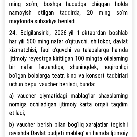
ming so‘m, boshqa hududga chiqqan holda
namoyish etilgan taqdirda, 20 ming so‘m
miqdorida subsidiya beriladi.
24. Belgilansinki, 2026-yil 1-oktabrdan boshlab
har yili 500 ming nafar o‘qituvchi, shifokor, davlat
xizmatchisi, faol o‘quvchi va talabalarga hamda
Ijtimoiy reyestrga kiritilgan 100 mingta oilalarning
bir nafar farzandiga, shuningdek, nogironligi
bo‘lgan bolalarga teatr, kino va konsert tadbirlari
uchun bepul vaucher beriladi, bunda:
a) vaucher qiymatidagi mablag‘lar shaxslarning
nomiga ochiladigan ijtimoiy karta orqali taqdim
etiladi;
b) vaucher berish bilan bog‘liq xarajatlar tegishli
ravishda Davlat budjeti mablag‘lari hamda Ijtimoiy