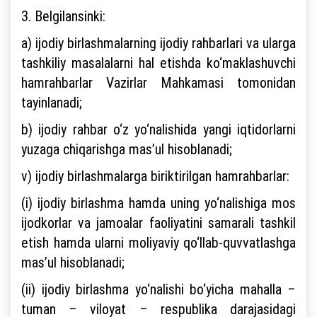
3. Belgilansinki:
a) ijodiy birlashmalarning ijodiy rahbarlari va ularga
tashkiliy masalalarni hal etishda ko‘maklashuvchi
hamrahbarlar Vazirlar Mahkamasi tomonidan
tayinlanadi;
b) ijodiy rahbar o‘z yo‘nalishida yangi iqtidorlarni
yuzaga chiqarishga mas’ul hisoblanadi;
v) ijodiy birlashmalarga biriktirilgan hamrahbarlar:
(i) ijodiy birlashma hamda uning yo‘nalishiga mos
ijodkorlar va jamoalar faoliyatini samarali tashkil
etish hamda ularni moliyaviy qo‘llab-quvvatlashga
mas’ul hisoblanadi;
(ii) ijodiy birlashma yo‘nalishi bo‘yicha mahalla –
tuman – viloyat – respublika darajasidagi