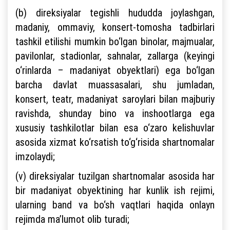
(b) direksiyalar tegishli hududda joylashgan,
madaniy, ommaviy, konsert-tomosha tadbirlari
tashkil etilishi mumkin bo‘lgan binolar, majmualar,
pavilonlar, stadionlar, sahnalar, zallarga (keyingi
o‘rinlarda – madaniyat obyektlari) ega bo‘lgan
barcha davlat muassasalari, shu jumladan,
konsert, teatr, madaniyat saroylari bilan majburiy
ravishda, shunday bino va inshootlarga ega
xususiy tashkilotlar bilan esa o‘zaro kelishuvlar
asosida xizmat ko‘rsatish to‘g‘risida shartnomalar
imzolaydi;
(v) direksiyalar tuzilgan shartnomalar asosida har
bir madaniyat obyektining har kunlik ish rejimi,
ularning band va bo‘sh vaqtlari haqida onlayn
rejimda ma’lumot olib turadi;