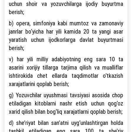
uchun shoir va yozuvchilarga ijodiy buyurtma
berish;
b) opera, simfoniya kabi mumtoz va zamonaviy
janrlar bo‘yicha har yili kamida 20 ta yangi asar
yaratish uchun ijodkorlarga davlat buyurtmasi
berish;
v) har yili milliy adabiyotning eng sara 10 ta
asarini xorijiy tillarga tarjima qilish va mualliflar
ishtirokida chet ellarda taqdimotlar o‘tkazish
xarajatlarini qoplab berish;
g) Yozuvchilar uyushmasi tavsiyasi asosida chop
etiladigan kitoblarni nashr etish uchun qog‘oz
xarid qilish bilan bog‘liq xarajatlarni qoplab berish;
d) she’riyat bilan san’atni uyg‘unlashtirgan holda
tashkil etiladigan eng sara 100 ta she’riy