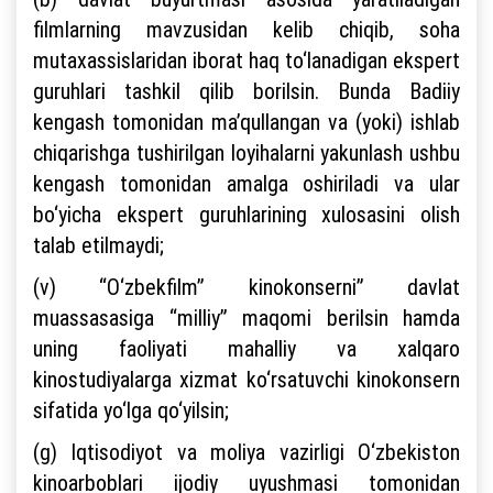
filmlarning mavzusidan kelib chiqib, soha
mutaxassislaridan iborat haq to‘lanadigan ekspert
guruhlari tashkil qilib borilsin. Bunda Badiiy
kengash tomonidan ma’qullangan va (yoki) ishlab
chiqarishga tushirilgan loyihalarni yakunlash ushbu
kengash tomonidan amalga oshiriladi va ular
bo‘yicha ekspert guruhlarining xulosasini olish
talab etilmaydi;
(v) “O‘zbekfilm” kinokonserni” davlat
muassasasiga “milliy” maqomi berilsin hamda
uning faoliyati mahalliy va xalqaro
kinostudiyalarga xizmat ko‘rsatuvchi kinokonsern
sifatida yo‘lga qo‘yilsin;
(g) Iqtisodiyot va moliya vazirligi O‘zbekiston
kinoarboblari ijodiy uyushmasi tomonidan