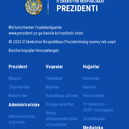
O‘ZBEKISTON RESPUBLIKASI
PREZIDENTI
Ma'lumotlardan foydalanilganda
www.president.uz ga havola ko‘rsatilishi shart
© 2026 O‘zbekiston Respublikasi Prezidentining rasmiy veb-sayti
Barcha huquqlar himoyalangan
Prezident
Voqealar
Hujjatlar
Maqom
Yangiliklar
Farmonlar
Tarjimayi hol
Majlislar
Qarorlar
Mukofotlar
Hududlarga safarlar
Farmoyishlar
Administratsiya
Xorijga tashriflar
“Oʻzbekiston —
2030” strategiyasi
Xorijiy
Administratsiya
delegatsiyalar bilan
Tashabbuslar
to‘g‘risida
uchrashuvlar
Mediateka