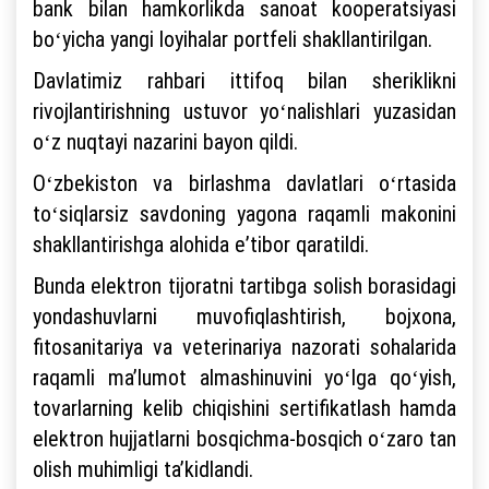
bank bilan hamkorlikda sanoat kooperatsiyasi
boʻyicha yangi loyihalar portfeli shakllantirilgan.
Davlatimiz rahbari ittifoq bilan sheriklikni
rivojlantirishning ustuvor yoʻnalishlari yuzasidan
oʻz nuqtayi nazarini bayon qildi.
Oʻzbekiston va birlashma davlatlari oʻrtasida
toʻsiqlarsiz savdoning yagona raqamli makonini
shakllantirishga alohida eʼtibor qaratildi.
Bunda elektron tijoratni tartibga solish borasidagi
yondashuvlarni muvofiqlashtirish, bojxona,
fitosanitariya va veterinariya nazorati sohalarida
raqamli maʼlumot almashinuvini yoʻlga qoʻyish,
tovarlarning kelib chiqishini sertifikatlash hamda
elektron hujjatlarni bosqichma-bosqich oʻzaro tan
olish muhimligi taʼkidlandi.