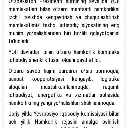
Oʻzbekiston Prezidenti nutqining avvalida YOII
mamlakatlari bilan oʻzaro manfaatli hamkorlikni
izchil ravishda kengaytirish va chuqurlashtirish
mamlakatimiz tashqi iqtisodiy siyosatining eng
muhim yoʻnalishlaridan biri boʻlib qolayotganini
taʼkidladi.
YOII davlatlari bilan oʻzaro hamkorlik kompleks
iqtisodiy sheriklik tusini olgani qayd etildi.
Oʻzaro savdo hajmi barqaror oʻsib bormoqda,
sanoat kooperatsiyasi kengayib, logistika
aloqalari mustahkamlanmoqda, raqamli
iqtisodiyot, energetika va xizmatlar sohasida
hamkorlikning yangi yoʻnalishlari shakllanmoqda.
Joriy yilda Yevroosiyo iqtisodiy komissiyasi bilan
uch yillik Hamkorlik rejasini amalga oshirish