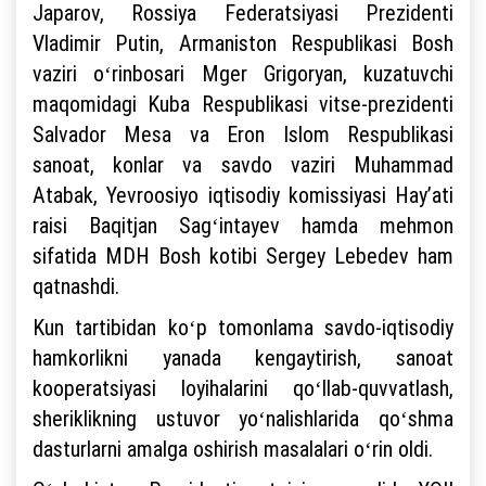
Japarov, Rossiya Federatsiyasi Prezidenti
Vladimir Putin, Armaniston Respublikasi Bosh
vaziri oʻrinbosari Mger Grigoryan, kuzatuvchi
maqomidagi Kuba Respublikasi vitse-prezidenti
Salvador Mesa va Eron Islom Respublikasi
sanoat, konlar va savdo vaziri Muhammad
Atabak, Yevroosiyo iqtisodiy komissiyasi Hayʼati
raisi Baqitjan Sagʻintayev hamda mehmon
sifatida MDH Bosh kotibi Sergey Lebedev ham
qatnashdi.
Kun tartibidan koʻp tomonlama savdo-iqtisodiy
hamkorlikni yanada kengaytirish, sanoat
kooperatsiyasi loyihalarini qoʻllab-quvvatlash,
sheriklikning ustuvor yoʻnalishlarida qoʻshma
dasturlarni amalga oshirish masalalari oʻrin oldi.