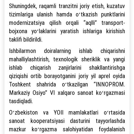
Shuningdek, raqamli tranzitni joriy etish, kuzatuv
tizimlariga ulanish hamda oʻtkazish punktlarini
modernizatsiya qilish orqali “aqlli” transport-
bojxona yoʻlaklarini yaratish ishlariga kirishish
taklifi bildirildi.
Ishbilarmon doiralarning ishlab chiqarishni
mahalliylashtirish, texnologik sheriklik va yangi
ishlab chiqarish zanjirlarini shakllantirishga
qiziqishi ortib borayotganini joriy yil aprel oyida
Toshkent shahrida oʻtkazilgan “INNOPROM.
Markaziy Osiyo” VI xalqaro sanoat koʻrgazmasi
tasdiqladi.
Oʻzbekiston va YOII mamlakatlari oʻrtasida
sanoat kooperatsiyasi dasturini tayyorlashda
mazkur koʻrgazma salohiyatidan foydalanish