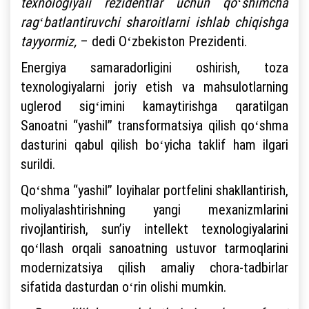
texnologiyali rezidentlar uchun qoʻshimcha
ragʻbatlantiruvchi sharoitlarni ishlab chiqishga
tayyormiz,
– dedi Oʻzbekiston Prezidenti.
Energiya samaradorligini oshirish, toza
texnologiyalarni joriy etish va mahsulotlarning
uglerod sigʻimini kamaytirishga qaratilgan
Sanoatni “yashil” transformatsiya qilish qoʻshma
dasturini qabul qilish boʻyicha taklif ham ilgari
surildi.
Qoʻshma “yashil” loyihalar portfelini shakllantirish,
moliyalashtirishning yangi mexanizmlarini
rivojlantirish, sunʼiy intellekt texnologiyalarini
qoʻllash orqali sanoatning ustuvor tarmoqlarini
modernizatsiya qilish amaliy chora-tadbirlar
sifatida dasturdan oʻrin olishi mumkin.