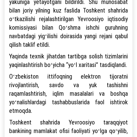
yakuniga yetayotgani bildirildi. Shu munosabat
bilan joriy yilning kuz faslida Toshkent shahrida
oʻtkazilishi rejalashtirilgan Yevroosiyo iqtisodiy
komissiyasi bilan Qoʻshma ishchi guruhning
navbatdagi yigʻilishi doirasida yangi rejani qabul
qilish taklif etildi.
Yaqinda texnik jihatdan tartibga solish tizimlarini
yaqinlashtirish boʻyicha “yoʻl xaritasi” tasdiqlandi.
Oʻzbekiston ittifoqning elektron tijoratni
rivojlantirish, savdo va yuk tashishni
raqamlashtirish, iqlim masalalari va boshqa
yoʻnalishlardagi tashabbuslarida faol ishtirok
etmoqda.
Toshkent shahrida Yevroosiyo taraqqiyot
bankining mamlakat ofisi faoliyati yoʻlga qoʻyilib,