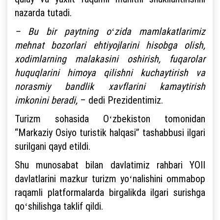
nazarda tutadi.
– Bu bir paytning oʻzida mamlakatlarimiz
mehnat bozorlari ehtiyojlarini hisobga olish,
xodimlarning malakasini oshirish, fuqarolar
huquqlarini himoya qilishni kuchaytirish va
norasmiy bandlik xavflarini kamaytirish
imkonini beradi,
– dedi Prezidentimiz.
Turizm sohasida Oʻzbekiston tomonidan
“Markaziy Osiyo turistik halqasi” tashabbusi ilgari
surilgani qayd etildi.
Shu munosabat bilan davlatimiz rahbari YOII
davlatlarini mazkur turizm yoʻnalishini ommabop
raqamli platformalarda birgalikda ilgari surishga
qoʻshilishga taklif qildi.