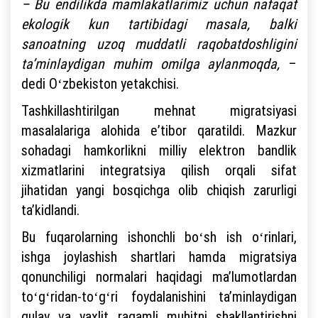
– Bu endilikda mamlakatlarimiz uchun nafaqat
ekologik kun tartibidagi masala, balki
sanoatning uzoq muddatli raqobatdoshligini
taʼminlaydigan muhim omilga aylanmoqda,
–
dedi Oʻzbekiston yetakchisi.
Tashkillashtirilgan mehnat migratsiyasi
masalalariga alohida eʼtibor qaratildi. Mazkur
sohadagi hamkorlikni milliy elektron bandlik
xizmatlarini integratsiya qilish orqali sifat
jihatidan yangi bosqichga olib chiqish zarurligi
taʼkidlandi.
Bu fuqarolarning ishonchli boʻsh ish oʻrinlari,
ishga joylashish shartlari hamda migratsiya
qonunchiligi normalari haqidagi maʼlumotlardan
toʻgʻridan-toʻgʻri foydalanishini taʼminlaydigan
qulay va yaxlit raqamli muhitni shakllantirishni