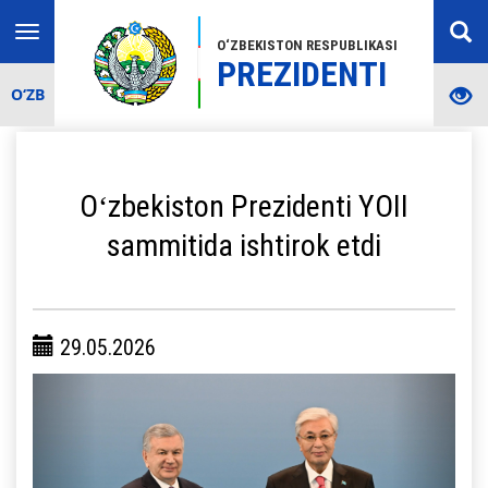
Toggle
O‘ZBEKISTON RESPUBLIKASI
navigation
PREZIDENTI
O‘ZB
Oʻzbekiston Prezidenti YOII
sammitida ishtirok etdi
29.05.2026