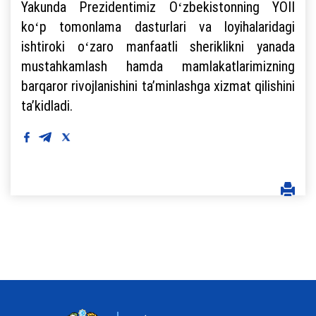
Yakunda Prezidentimiz Oʻzbekistonning YOII
koʻp tomonlama dasturlari va loyihalaridagi
ishtiroki oʻzaro manfaatli sheriklikni yanada
mustahkamlash hamda mamlakatlarimizning
barqaror rivojlanishini taʼminlashga xizmat qilishini
taʼkidladi.