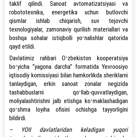
taklif qilindi. Sanoat avtomatizatsiyasi va
robototexnika, energetika uchun butlovchi
qismlar ishlab chiqarish, suv tejovchi
texnologiyalar, zamonaviy qurilish materiallari va
boshqa sohalar istiqbolli yoʻnalishlar qatorida
qayd etildi.
Davlatimiz rahbari Oʻzbekiston kooperatsiya
boʻyicha “yagona darcha” formatida Yevroosiyo
iqtisodiy komissiyasi bilan hamkorlikda sheriklarni
tanlaydigan, erkin sanoat zonalar negizida
tashabbuslarni qoʻllab-quvvatlaydigan,
moliyalashtirishni jalb etishga koʻmaklashadigan
qoʻshma loyiha ofisini ochishga tayyorligini
bildirdi.
– YOII davlatlaridan keladigan yuqori