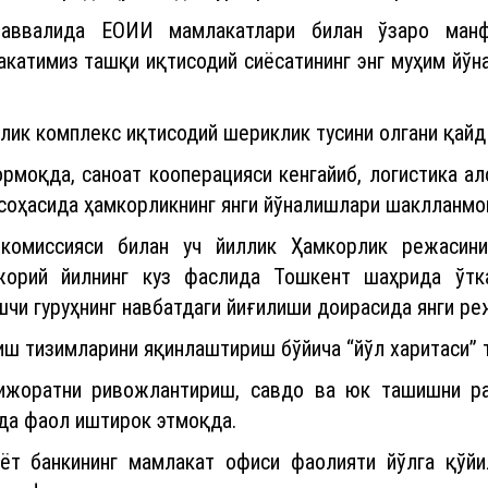
 аввалида ЕОИИ мамлакатлари билан ўзаро ман
катимиз ташқи иқтисодий сиёсатининг энг муҳим йўн
ик комплекс иқтисодий шериклик тусини олгани қайд
рмоқда, саноат кооперацияси кенгайиб, логистика а
 соҳасида ҳамкорликнинг янги йўналишлари шаклланмо
комиссияси билан уч йиллик Ҳамкорлик режасини
жорий йилнинг куз фаслида Тошкент шаҳрида ўтк
чи гуруҳнинг навбатдаги йиғилиши доирасида янги ре
иш тизимларини яқинлаштириш бўйича “йўл харитаси” 
тижоратни ривожлантириш, савдо ва юк ташишни р
да фаол иштирок этмоқда.
т банкининг мамлакат офиси фаолияти йўлга қўйи