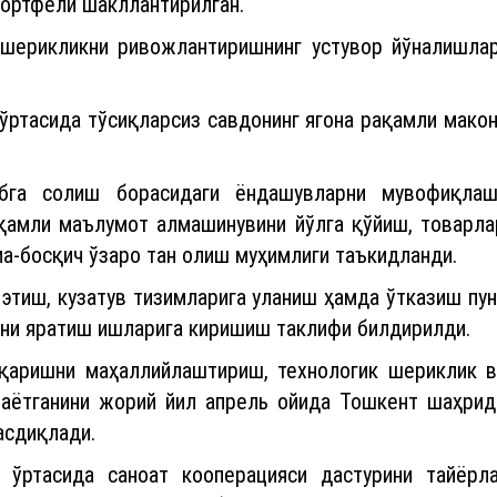
портфели шакллантирилган.
шерикликни ривожлантиришнинг устувор йўналишлар
ўртасида тўсиқларсиз савдонинг ягона рақамли мако
га солиш борасидаги ёндашувларни мувофиқлаш
ақамли маълумот алмашинувини йўлга қўйиш, товарла
а-босқич ўзаро тан олиш муҳимлиги таъкидланди.
 этиш, кузатув тизимларига уланиш ҳамда ўтказиш пу
ини яратиш ишларига киришиш таклифи билдирилди.
қаришни маҳаллийлаштириш, технологик шериклик в
раётганини жорий йил апрель ойида Тошкент шаҳри
асдиқлади.
ўртасида саноат кооперацияси дастурини тайёрл