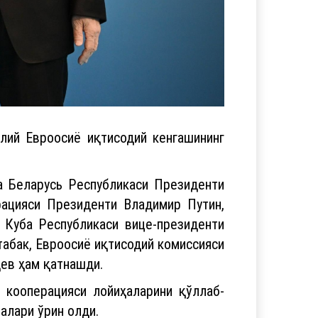
лий Евроосиё иқтисодий кенгашининг
а Беларусь Республикаси Президенти
ацияси Президенти Владимир Путин,
 Куба Республикаси вице-президенти
абак, Евроосиё иқтисодий комиссияси
ев ҳам қатнашди.
 кооперацияси лойиҳаларини қўллаб-
алари ўрин олди.