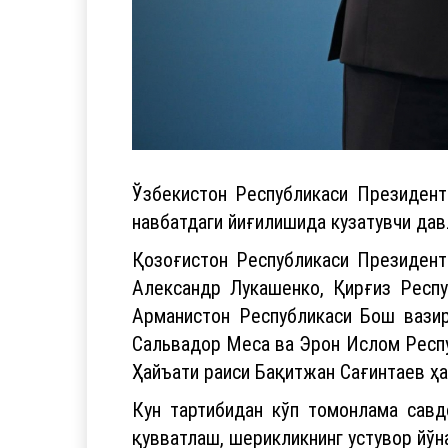
Ўзбекистон Республикаси Президент
навбатдаги йиғилишида кузатувчи дав
Қозоғистон Республикаси Президент
Александр Лукашенко, Қирғиз Респ
Арманистон Республикаси Бош вазир
Сальвадор Меса ва Эрон Ислом Респу
Ҳайъати раиси Бақитжан Сағинтаев ҳ
Кун тартибидан кўп томонлама савд
қувватлаш, шерикликнинг устувор йў