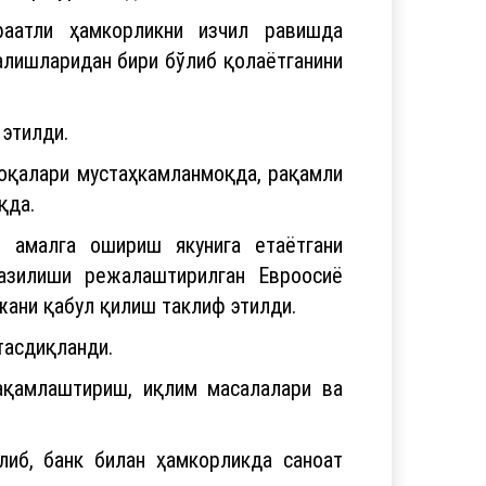
фаатли ҳамкорликни изчил равишда
алишларидан бири бўлиб қолаётганини
 этилди.
лоқалари мустаҳкамланмоқда, рақамли
қда.
 амалга ошириш якунига етаётгани
азилиши режалаштирилган Евроосиё
жани қабул қилиш таклиф этилди.
тасдиқланди.
ақамлаштириш, иқлим масалалари ва
либ, банк билан ҳамкорликда саноат