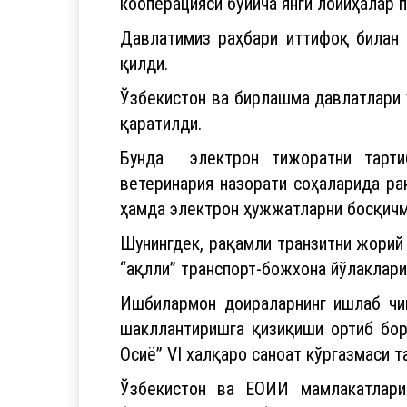
кооперацияси бўйича янги лойиҳалар 
Давлатимиз раҳбари иттифоқ билан 
қилди.
Ўзбекистон ва бирлашма давлатлари 
қаратилди.
Бунда электрон тижоратни тартиб
ветеринария назорати соҳаларида р
ҳамда электрон ҳужжатларни босқичм
Шунингдек, рақамли транзитни жорий
“ақлли” транспорт-божхона йўлаклар
Ишбилармон доираларнинг ишлаб чи
шакллантиришга қизиқиши ортиб бо
Осиё” VI халқаро саноат кўргазмаси т
Ўзбекистон ва ЕОИИ мамлакатлари 