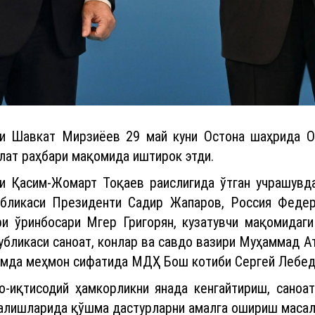
и Шавкат Мирзиёев 29 май куни Остона шаҳрида О
лат раҳбари мақомида иштирок этди.
и Қасим-Жомарт Тоқаев раислигида ўтган учрашувд
убликаси Президенти Садир Жапаров, Россия Федер
и ўринбосари Мгер Григорян, кузатувчи мақомидаги
бликаси саноат, конлар ва савдо вазири Муҳаммад Ат
амда меҳмон сифатида МДҲ Бош котиби Сергей Лебед
о-иқтисодий ҳамкорликни янада кенгайтириш, саноат
налишларида қўшма дастурларни амалга ошириш масал