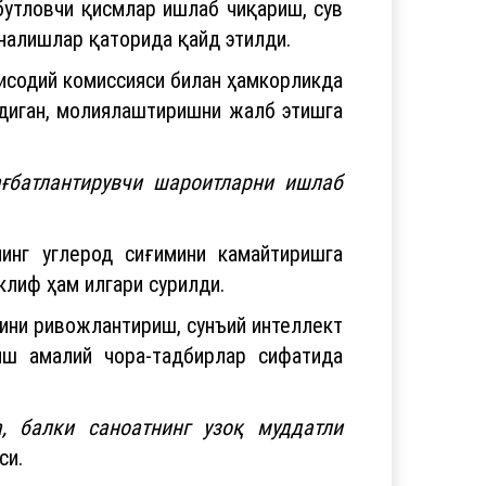
бутловчи қисмлар ишлаб чиқариш, сув
налишлар қаторида қайд этилди.
исодий комиссияси билан ҳамкорликда
йдиган, молиялаштиришни жалб этишга
ғбатлантирувчи шароитларни ишлаб
инг углерод сиғимини камайтиришга
клиф ҳам илгари сурилди.
ини ривожлантириш, сунъий интеллект
иш амалий чора-тадбирлар сифатида
, балки саноатнинг узоқ муддатли
си.