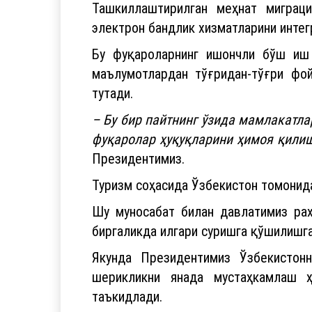
Ташкиллаштирилган меҳнат миграци
электрон бандлик хизматларини интег
Бу фуқароларнинг ишончли бўш иш 
маълумотлардан тўғридан-тўғри фо
тутади.
– Бу бир пайтнинг ўзида мамлакатл
фуқаролар ҳуқуқларини ҳимоя қили
Президентимиз.
Туризм соҳасида Ўзбекистон томонида
Шу муносабат билан давлатимиз ра
биргаликда илгари суришга қўшилишга
Якунда Президентимиз Ўзбекистон
шерикликни янада мустаҳкамлаш ҳ
таъкидлади.