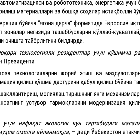
автоматизацияси ва робототехника, энергетика учун 
урилиш материаллари ва бошқа соҳалар истиқболли йў
ерация бўйича “ягона дарча” форматида Евроосиё иқт
ат зоналар негизида ташаббусларни қўллаб-қувватла
и очишга тайёрлигини билдирди.
юқори технологияли резидентлар учун қўшимча ра
н Президенти.
тоза технологияларни жорий этиш ва маҳсулотларн
мация қилиш қўшма дастурини қабул қилиш бўйича та
шакллантириш, молиялаштиришнинг янги механизмлар
аноатнинг устувор тармоқларини модернизация қил
учун нафақат экологик кун тартибидаги масала
муҳим омилга айланмоқда,
– деди Ўзбекистон етакчи