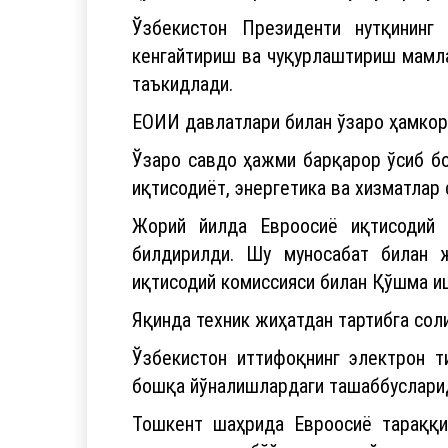
Ўзбекистон Президенти нутқининг
кенгайтириш ва чуқурлаштириш мамла
таъкидлади.
ЕОИИ давлатлари билан ўзаро ҳамкорл
Ўзаро савдо ҳажми барқарор ўсиб бо
иқтисодиёт, энергетика ва хизматлар
Жорий йилда Евроосиё иқтисодий 
билдирилди. Шу муносабат билан 
иқтисодий комиссияси билан Қўшма иш
Яқинда техник жиҳатдан тартибга сол
Ўзбекистон иттифоқнинг электрон 
бошқа йўналишлардаги ташаббуслари
Тошкент шаҳрида Евроосиё тараққиё