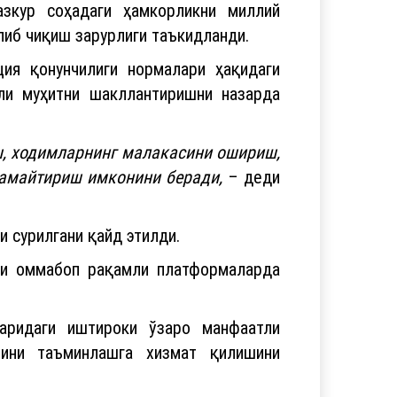
азкур соҳадаги ҳамкорликни миллий
либ чиқиш зарурлиги таъкидланди.
ия қонунчилиги нормалари ҳақидаги
ли муҳитни шакллантиришни назарда
ш, ходимларнинг малакасини ошириш,
камайтириш имконини беради,
– деди
 сурилгани қайд этилди.
ни оммабоп рақамли платформаларда
аридаги иштироки ўзаро манфаатли
шини таъминлашга хизмат қилишини