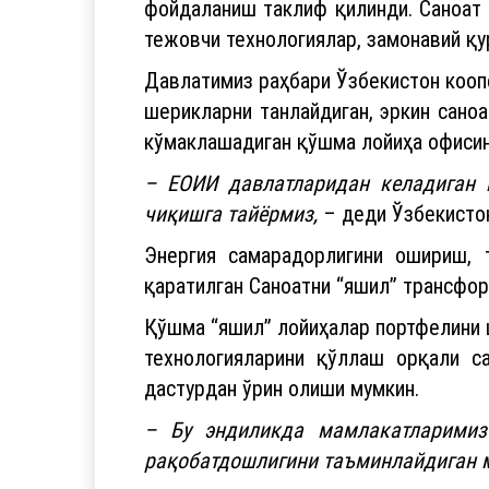
фойдаланиш таклиф қилинди. Саноат 
тежовчи технологиялар, замонавий қ
Давлатимиз раҳбари Ўзбекистон кооп
шерикларни танлайдиган, эркин сано
кўмаклашадиган қўшма лойиҳа офисин
– ЕОИИ давлатларидан келадиган 
чиқишга тайёрмиз,
– деди Ўзбекисто
Энергия самарадорлигини ошириш, 
қаратилган Саноатни “яшил” трансфор
Қўшма “яшил” лойиҳалар портфелини 
технологияларини қўллаш орқали с
дастурдан ўрин олиши мумкин.
– Бу эндиликда мамлакатларимиз 
рақобатдошлигини таъминлайдиган 