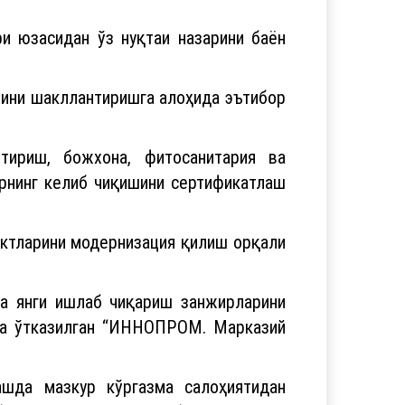
и юзасидан ўз нуқтаи назарини баён
нини шакллантиришга алоҳида эътибор
тириш, божхона, фитосанитария ва
рнинг келиб чиқишини сертификатлаш
нктларини модернизация қилиш орқали
а янги ишлаб чиқариш занжирларини
да ўтказилган “ИННОПРОМ. Марказий
ашда мазкур кўргазма салоҳиятидан