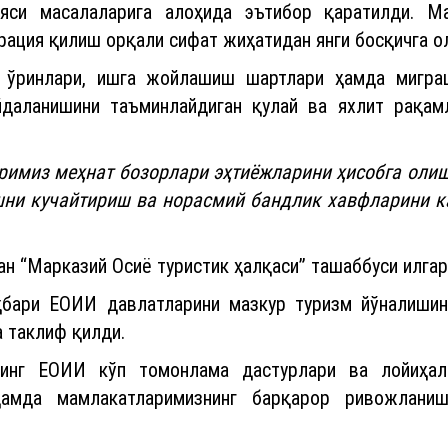
яси масалаларига алоҳида эътибор қаратилди. М
рация қилиш орқали сифат жиҳатидан янги босқичга о
ўринлари, ишга жойлашиш шартлари ҳамда миграц
йдаланишини таъминлайдиган қулай ва яхлит рақам
аримиз меҳнат бозорлари эҳтиёжларини ҳисобга оли
шни кучайтириш ва норасмий бандлик хавфларини 
н “Марказий Осиё туристик ҳалқаси” ташаббуси илгари
ҳбари ЕОИИ давлатларини мазкур туризм йўналиши
 таклиф қилди.
нинг ЕОИИ кўп томонлама дастурлари ва лойиҳал
амда мамлакатларимизнинг барқарор ривожлани