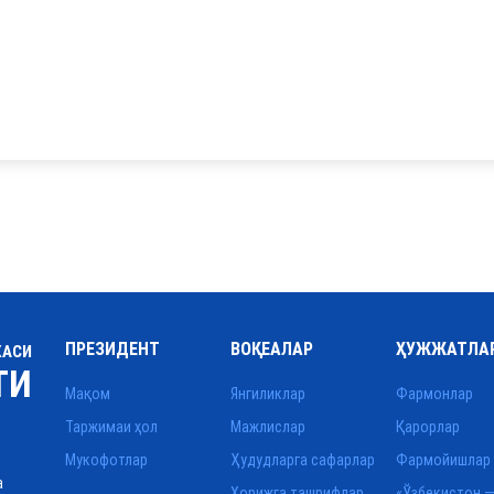
ПРЕЗИДЕНТ
ВОҚЕАЛАР
ҲУЖЖАТЛА
КАСИ
ТИ
Мақом
Янгиликлар
Фармонлар
Таржимаи ҳол
Мажлислар
Қарорлар
Мукофотлар
Ҳудудларга сафарлар
Фармойишлар
а
Хорижга ташрифлар
«Ўзбекистон —