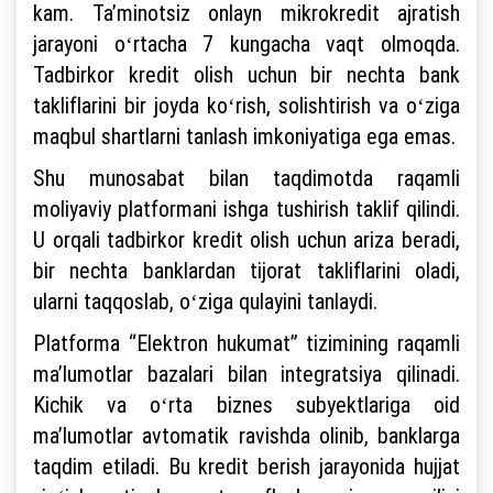
kam. Taʼminotsiz onlayn mikrokredit ajratish
jarayoni oʻrtacha 7 kungacha vaqt olmoqda.
Tadbirkor kredit olish uchun bir nechta bank
takliflarini bir joyda koʻrish, solishtirish va oʻziga
maqbul shartlarni tanlash imkoniyatiga ega emas.
Shu munosabat bilan taqdimotda raqamli
moliyaviy platformani ishga tushirish taklif qilindi.
U orqali tadbirkor kredit olish uchun ariza beradi,
bir nechta banklardan tijorat takliflarini oladi,
ularni taqqoslab, oʻziga qulayini tanlaydi.
Platforma “Elektron hukumat” tizimining raqamli
maʼlumotlar bazalari bilan integratsiya qilinadi.
Kichik va oʻrta biznes subyektlariga oid
maʼlumotlar avtomatik ravishda olinib, banklarga
taqdim etiladi. Bu kredit berish jarayonida hujjat