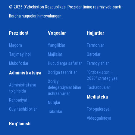
© 2026 O‘zbekiston Respublikasi Prezidentining rasmiy veb-sayti
Barcha huquqlar himoyalangan
Prezident
Voqealar
Hujjatlar
Maqom
Yangiliklar
Farmonlar
Tarjimayi hol
Majlislar
Qarorlar
Mukofotlar
Hududlarga safarlar
Farmoyishlar
Administratsiya
Xorijga tashriflar
“Oʻzbekiston —
2030” strategiyasi
Xorijiy
Administratsiya
delegatsiyalar bilan
Tashabbuslar
to‘g‘risida
uchrashuvlar
Mediateka
Rahbariyat
Nutqlar
Quyi tashkilotlar
Fotogalereya
Tabriklar
Videogalereya
Bog'lanish