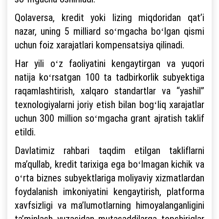
Qolaversa, kredit yoki lizing miqdoridan qatʼi
nazar, uning 5 milliard soʻmgacha boʻlgan qismi
uchun foiz xarajatlari kompensatsiya qilinadi.
Har yili oʻz faoliyatini kengaytirgan va yuqori
natija koʻrsatgan 100 ta tadbirkorlik subyektiga
raqamlashtirish, xalqaro standartlar va “yashil”
texnologiyalarni joriy etish bilan bogʻliq xarajatlar
uchun 300 million soʻmgacha grant ajratish taklif
etildi.
Davlatimiz rahbari taqdim etilgan takliflarni
maʼqullab, kredit tarixiga ega boʻlmagan kichik va
oʻrta biznes subyektlariga moliyaviy xizmatlardan
foydalanish imkoniyatini kengaytirish, platforma
xavfsizligi va maʼlumotlarning himoyalanganligini
taʼminlash yuzasidan mutasaddilarga topshiriqlar