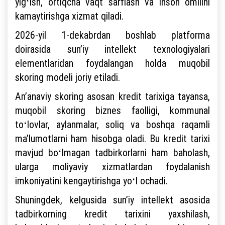
yigʻish, ortiqcha vaqt sarflash va inson omilini
kamaytirishga xizmat qiladi.
2026-yil 1-dekabrdan boshlab platforma
doirasida sunʼiy intellekt texnologiyalari
elementlaridan foydalangan holda muqobil
skoring modeli joriy etiladi.
Anʼanaviy skoring asosan kredit tarixiga tayansa,
muqobil skoring biznes faolligi, kommunal
toʻlovlar, aylanmalar, soliq va boshqa raqamli
maʼlumotlarni ham hisobga oladi. Bu kredit tarixi
mavjud boʻlmagan tadbirkorlarni ham baholash,
ularga moliyaviy xizmatlardan foydalanish
imkoniyatini kengaytirishga yoʻl ochadi.
Shuningdek, kelgusida sunʼiy intellekt asosida
tadbirkorning kredit tarixini yaxshilash,