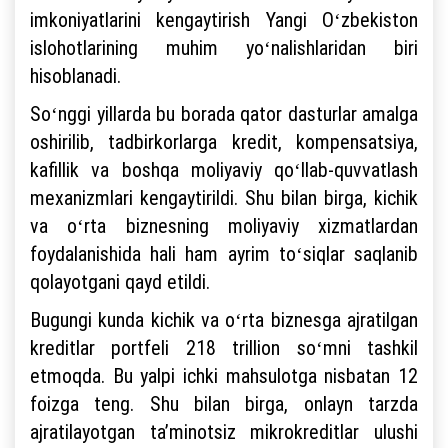
imkoniyatlarini kengaytirish Yangi Oʻzbekiston
islohotlarining muhim yoʻnalishlaridan biri
hisoblanadi.
Soʻnggi yillarda bu borada qator dasturlar amalga
oshirilib, tadbirkorlarga kredit, kompensatsiya,
kafillik va boshqa moliyaviy qoʻllab-quvvatlash
mexanizmlari kengaytirildi. Shu bilan birga, kichik
va oʻrta biznesning moliyaviy xizmatlardan
foydalanishida hali ham ayrim toʻsiqlar saqlanib
qolayotgani qayd etildi.
Bugungi kunda kichik va oʻrta biznesga ajratilgan
kreditlar portfeli 218 trillion soʻmni tashkil
etmoqda. Bu yalpi ichki mahsulotga nisbatan 12
foizga teng. Shu bilan birga, onlayn tarzda
ajratilayotgan taʼminotsiz mikrokreditlar ulushi