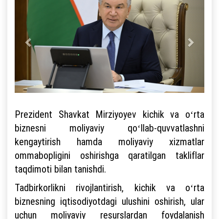
Prezident Shavkat Mirziyoyev kichik va oʻrta
biznesni moliyaviy qoʻllab-quvvatlashni
kengaytirish hamda moliyaviy xizmatlar
ommabopligini oshirishga qaratilgan takliflar
taqdimoti bilan tanishdi.
Tadbirkorlikni rivojlantirish, kichik va oʻrta
biznesning iqtisodiyotdagi ulushini oshirish, ular
uchun moliyaviy resurslardan foydalanish