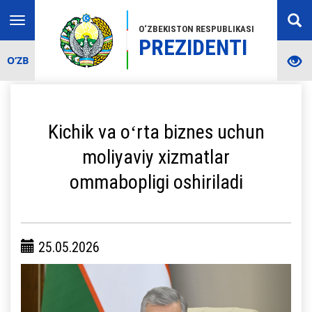
Toggle
O‘ZBEKISTON RESPUBLIKASI
navigation
PREZIDENTI
O‘ZB
Kichik va oʻrta biznes uchun
moliyaviy xizmatlar
ommabopligi oshiriladi
25.05.2026