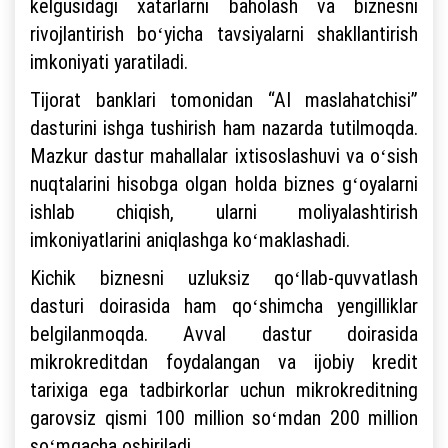
kelgusidagi xatarlarni baholash va biznesni
rivojlantirish boʻyicha tavsiyalarni shakllantirish
imkoniyati yaratiladi.
Tijorat banklari tomonidan “AI maslahatchisi”
dasturini ishga tushirish ham nazarda tutilmoqda.
Mazkur dastur mahallalar ixtisoslashuvi va oʻsish
nuqtalarini hisobga olgan holda biznes gʻoyalarni
ishlab chiqish, ularni moliyalashtirish
imkoniyatlarini aniqlashga koʻmaklashadi.
Kichik biznesni uzluksiz qoʻllab-quvvatlash
dasturi doirasida ham qoʻshimcha yengilliklar
belgilanmoqda. Avval dastur doirasida
mikrokreditdan foydalangan va ijobiy kredit
tarixiga ega tadbirkorlar uchun mikrokreditning
garovsiz qismi 100 million soʻmdan 200 million
soʻmgacha oshiriladi.