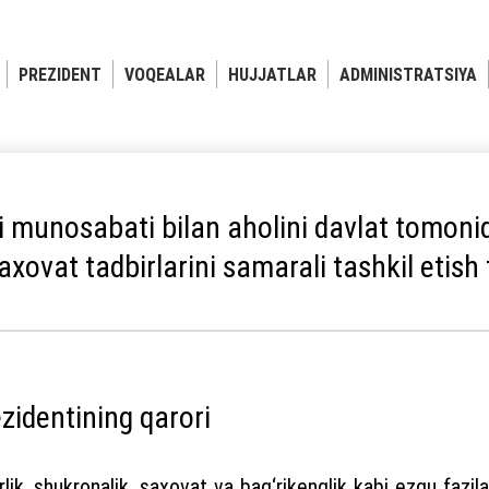
PREZIDENT
VOQEALAR
HUJJATLAR
ADMINISTRATSIYA
 munosabati bilan aholini davlat tomonid
xovat tadbirlarini samarali tashkil etish t
zidentining qarori
lik, shukronalik, saxovat va bag‘rikenglik kabi ezgu fa