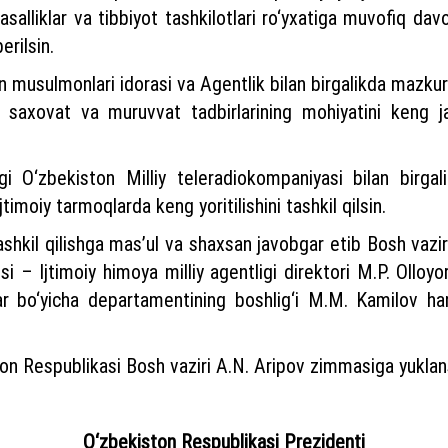
alliklar va tibbiyot tashkilotlari ro‘yxatiga muvofiq davol
erilsin.
on musulmonlari idorasi va Agentlik bilan birgalikda mazku
 saxovat va muruvvat tadbirlarining mohiyatini keng j
igi O‘zbekiston Milliy teleradiokompaniyasi bilan birg
timoiy tarmoqlarda keng yoritilishini tashkil qilsin.
ashkil qilishga mas’ul va shaxsan javobgar etib Bosh vazir
i – Ijtimoiy himoya milliy agentligi direktori M.P. Olloy
lar bo‘yicha departamentining boshlig‘i M.M. Kamilov ha
ston Respublikasi Bosh vaziri A.N. Aripov zimmasiga yuklan
O‘zbekiston Respublikasi Prezidenti