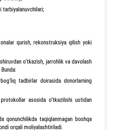
i tarbiyalanuvchilari;
nalar qurish, rekonstruksiya qilish yoki
shiruvdan o‘tkazish, jarrohlik va davolash
. Bunda:
bog‘liq tadbirlar doirasida donorlarning
protokollar asosida o‘tkazilishi ustidan
amda qonunchilikda taqiqlanmagan boshqa
i orqali moliyalashtiriladi.