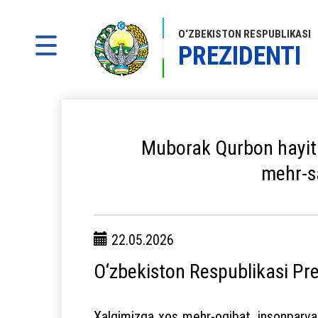
O‘ZBEKISTON RESPUBLIKASI
PREZIDENTI
Muborak Qurbon hayiti
mehr-sa
22.05.2026
O‘zbekiston Respublikasi Pre
Xalqimizga xos mehr-oqibat, insonparvar