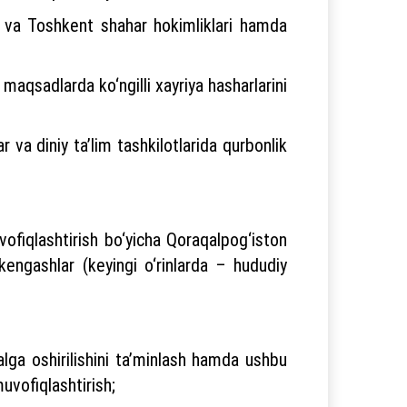
ar va Toshkent shahar hokimliklari hamda
aqsadlarda ko‘ngilli xayriya hasharlarini
 va diniy ta’lim tashkilotlarida qurbonlik
ofiqlashtirish bo‘yicha Qoraqalpog‘iston
 kengashlar (keyingi o‘rinlarda – hududiy
alga oshirilishini ta’minlash hamda ushbu
muvofiqlashtirish;