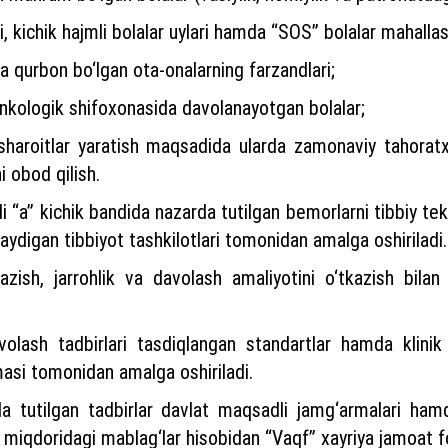
ari, kichik hajmli bolalar uylari hamda “SOS” bolalar mahallas
ida qurbon bo‘lgan ota-onalarning farzandlari;
 onkologik shifoxonasida davolanayotgan bolalar;
haroitlar yaratish maqsadida ularda zamonaviy tahoratxo
i obod qilish.
i “a” kichik bandida nazarda tutilgan bemorlarni tibbiy tek
ilaydigan tibbiyot tashkilotlari tomonidan amalga oshiriladi
azish, jarrohlik va davolash amaliyotini o‘tkazish bilan 
volash tadbirlari tasdiqlangan standartlar hamda klinik 
masi tomonidan amalga oshiriladi.
da tutilgan tadbirlar davlat maqsadli jamg‘armalari h
miqdoridagi mablag‘lar hisobidan “Vaqf” xayriya jamoat fond