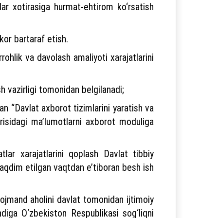
lar xotirasiga hurmat-ehtirom ko‘rsatish
or bartaraf etish.
rrohlik va davolash amaliyoti xarajatlarini
ash vazirligi tomonidan belgilanadi;
dan “Davlat axborot tizimlarini yaratish va
risidagi ma’lumotlarni axborot moduliga
tlar xarajatlarini qoplash Davlat tibbiy
qdim etilgan vaqtdan e’tiboran besh ish
ojmand aholini davlat tomonidan ijtimoiy
ndiga O‘zbekiston Respublikasi sog‘liqni