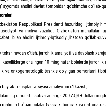
ug‘ ayyomda aholini davlat tomonidan qo‘shimcha qo‘llab-q
oralari
bekiston Respublikasi Prezidenti huzuridagi Ijtimoiy himo
 Iqtisodiyot va moliya vazirligi, O‘zbekiston mahallala
ti bilan aholini ijtimoiy-iqtisodiy jihatdan qo‘llab-quvv
 tekshiruvdan o‘tish, jarrohlik amaliyoti va davolash xaraja
chi kasalliklarga chalingan 10 ming nafar bolalarda jarrohlik 
ik va onkogematologik tashxis qo‘yilgan bemorlarni tibbi
a buyrak transplantatsiyasi amaliyotini o‘tkazish;
lalarning omonat hisobvaraqlariga 200 AQSH dollari miqdor
 mahrum bo‘lgan bolalar (vasiylik, homiylik va patronatdagi