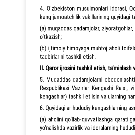
4. O‘zbekiston musulmonlari idorasi, Qo
keng jamoatchilik vakillarining quyidagi ta
(a) muqaddas qadamjolar, ziyoratgohlar, 
o‘tkazish;
(b) ijtimoiy himoyaga muhtoj aholi toifal
tadbirlarini tashkil etish.
II. Qaror ijrosini tashkil etish, ta’minlash
5. Muqaddas qadamjolarni obodonlashtiri
Respublikasi Vazirlar Kengashi Raisi, vi
kengashlar) tashkil etilsin va ularning n
6. Quyidagilar hududiy kengashlarning asos
(a) aholini qo‘llab-quvvatlashga qaratil
yo‘nalishda vazirlik va idoralarning hudud