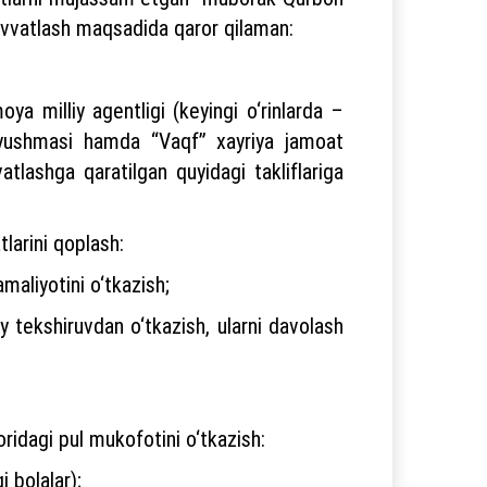
uvvatlash maqsadida qaror qilaman:
ya milliy agentligi (keyingi o‘rinlarda –
ri uyushmasi hamda “Vaqf” xayriya jamoat
atlashga qaratilgan quyidagi takliflariga
tlarini qoplash:
amaliyotini o‘tkazish;
y tekshiruvdan o‘tkazish, ularni davolash
idagi pul mukofotini o‘tkazish:
 bolalar);