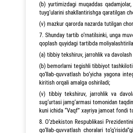
(b) yurtimizdagi muqaddas qadamjolar, m
tuyg‘ularini shakllantirishga qaratilgan ch
(v) mazkur qarorda nazarda tutilgan cho
7. Shunday tartib o‘rnatilsinki, unga muvo
qoplash quyidagi tartibda moliyalashtirila
(a) tibbiy tekshiruv, jarrohlik va davolash
(b) bemorlarni tegishli tibbiyot tashkilot
qo‘llab-quvvatlash bo‘yicha yagona int
kiritish orqali amalga oshiriladi;
(v) tibbiy tekshiruv, jarrohlik va davo
sug‘urtasi jamg‘armasi tomonidan taqdi
kuni ichida “Vaqf” xayriya jamoat fondi 
8. O‘zbekiston Respublikasi Prezidentin
qo‘llab-quvvatlash choralari to‘g‘risid