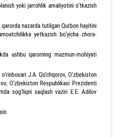
anish yoki jarrohlik amaliyotini o‘tkazish
r qarorda nazarda tutilgan Qurbon hayitini
amoatchilikka yetkazish bo‘yicha chora-
alikda ushbu qarorning mazmun-mohiyati
 o‘rinbosari J.A. Qo‘chqorov, O‘zbekiston
orov, O‘zbekiston Respublikasi Prezidenti
mda sog‘liqni saqlash vaziri E.E. Adilov
sin.