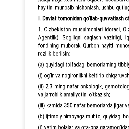
hayitini munosib nishonlash, ushbu qutl
I. Davlat tomonidan qo‘llab-quvvatlash ch
1. O‘zbekiston musulmonlari idorasi, O‘z
Agentlik), Sog‘liqni saqlash vazirligi,
fondining muborak Qurbon hayiti munosaba
rozilik berilsin:
(a) quyidagi toifadagi bemorlarning tibbiy
(i) og‘ir va nogironlikni keltirib chiqaruv
(ii) 2,3 ming nafar onkologik, gemotolog
va jarrohlik amaliyotini o‘tkazish;
(iii) kamida 350 nafar bemorlarda jigar v
(b) ijtimoiy himoyaga muhtoj quyidagi bo
(i) yetim bolalar va ota-ona qaramog‘idan