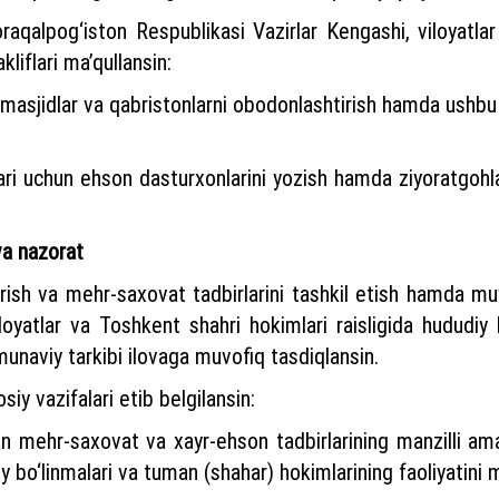
raqalpog‘iston Respublikasi Vazirlar Kengashi, viloyatl
kliflari ma’qullansin:
masjidlar va qabristonlarni obodonlashtirish hamda ushbu m
ari uchun ehson dasturxonlarini yozish hamda ziyoratgohlar
 va nazorat
sh va mehr-saxovat tadbirlarini tashkil etish hamda muv
loyatlar va Toshkent shahri hokimlari raisligida hududiy
amunaviy tarkibi ilovaga muvofiq tasdiqlansin.
iy vazifalari etib belgilansin:
gan mehr-saxovat va xayr-ehson tadbirlarining manzilli am
iy bo‘linmalari va tuman (shahar) hokimlarining faoliyatini 