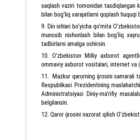
saqlash vaziri tomonidan tasdiqlangan kas
bilan bog‘liq xarajatlarni qoplash huquqi b
9. Din ishlari bo‘yicha qo‘mita O‘zbekist
munosib nishonlash bilan bog‘liq xayru
tadbirlarni amalga oshirsin.
10. O‘zbekiston Milliy axborot agentl
ommaviy axborot vositalari, internet va ij
11. Mazkur qarorning ijrosini samarali t
Respublikasi Prezidentining maslahatchis
Administratsiyasi Diniy-ma’rifiy masala
belgilansin.
12. Qaror ijrosini nazorat qilish O‘zbeki