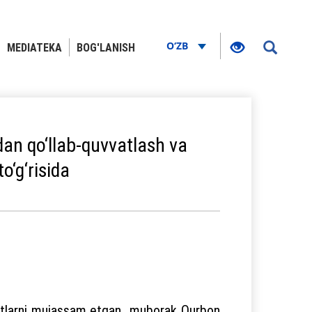
O‘ZB
MEDIATEKA
BOG'LANISH
an qo‘llab-quvvatlash va
o‘g‘risida
zilatlarni mujassam etgan muborak Qurbon