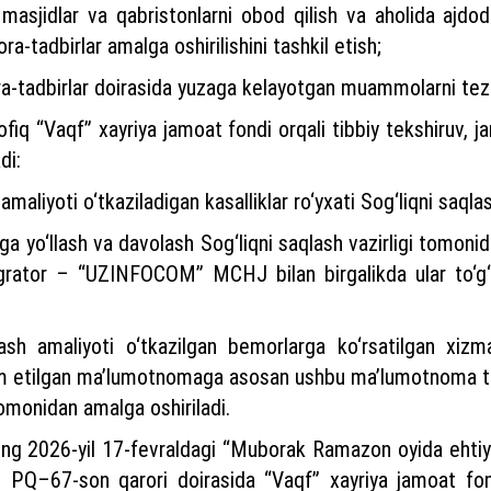
asjidlar va qabristonlarni obod qilish va aholida ajdod
ora-tadbirlar amalga oshirilishini tashkil etish;
ra-tadbirlar doirasida yuzaga kelayotgan muammolarni tezk
fiq “Vaqf” xayriya jamoat fondi orqali tibbiy tekshiruv, ja
di:
 amaliyoti o‘tkaziladigan kasalliklar ro‘yxati Sog‘liqni saql
iga yo‘llash va davolash Sog‘liqni saqlash vazirligi tomoni
egrator – “UZINFOCOM” MCHJ bilan birgalikda ular to‘g‘
lash amaliyoti o‘tkazilgan bemorlarga ko‘rsatilgan xizma
m etilgan ma’lumotnomaga asosan ushbu ma’lumotnoma ta
tomonidan amalga oshiriladi.
ing 2026-yil 17-fevraldagi “Muborak Ramazon oyida ehtiy
a”gi PQ–67-son qarori doirasida “Vaqf” xayriya jamoat fo