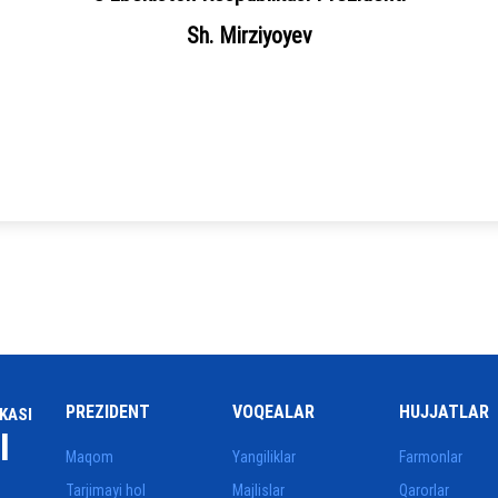
Sh. Mirziyoyev
PREZIDENT
VOQEALAR
HUJJATLAR
KASI
I
Maqom
Yangiliklar
Farmonlar
Tarjimayi hol
Majlislar
Qarorlar