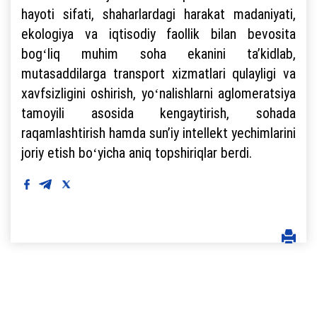
hayoti sifati, shaharlardagi harakat madaniyati,
ekologiya va iqtisodiy faollik bilan bevosita
bogʻliq muhim soha ekanini taʼkidlab,
mutasaddilarga transport xizmatlari qulayligi va
xavfsizligini oshirish, yoʻnalishlarni aglomeratsiya
tamoyili asosida kengaytirish, sohada
raqamlashtirish hamda sunʼiy intellekt yechimlarini
joriy etish boʻyicha aniq topshiriqlar berdi.