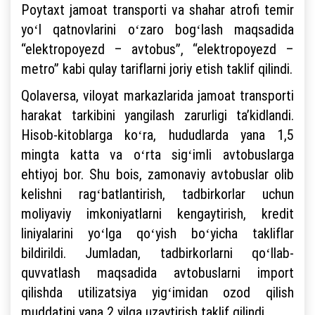
Poytaxt jamoat transporti va shahar atrofi temir
yoʻl qatnovlarini oʻzaro bogʻlash maqsadida
“elektropoyezd – avtobus”, “elektropoyezd –
metro” kabi qulay tariflarni joriy etish taklif qilindi.
Qolaversa, viloyat markazlarida jamoat transporti
harakat tarkibini yangilash zarurligi taʼkidlandi.
Hisob-kitoblarga koʻra, hududlarda yana 1,5
mingta katta va oʻrta sigʻimli avtobuslarga
ehtiyoj bor. Shu bois, zamonaviy avtobuslar olib
kelishni ragʻbatlantirish, tadbirkorlar uchun
moliyaviy imkoniyatlarni kengaytirish, kredit
liniyalarini yoʻlga qoʻyish boʻyicha takliflar
bildirildi. Jumladan, tadbirkorlarni qoʻllab-
quvvatlash maqsadida avtobuslarni import
qilishda utilizatsiya yigʻimidan ozod qilish
muddatini yana 2 yilga uzaytirish taklif qilindi.