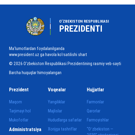
O‘ZBEKISTON RESPUBLIKASI
PREZIDENTI
Ma'lumotlardan foydalanilganda
www.president.uz ga havola ko‘rsatilishi shart
© 2026 O‘zbekiston Respublikasi Prezidentining rasmiy veb-sayti
Barcha huquqlar himoyalangan
Prezident
Voqealar
Hujjatlar
Maqom
Yangiliklar
Farmonlar
Tarjimayi hol
Majlislar
Qarorlar
Mukofotlar
Hududlarga safarlar
Farmoyishlar
Administratsiya
Xorijga tashriflar
“Oʻzbekiston —
2030” strategiyasi