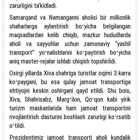
zarurligini taʼkidladi.
Samarqand va Namanganni aholisi bir millionlik
shaharlarga aylantirish boʻyicha belgilangan
maqsadlardan kelib chiqib, mazkur hududlarda
aholi va sayyohlar uchun zamonaviy “yashil
transport” yoʻnalishlarini koʻpaytirish boʻyicha
aniq master-rejalar ishlab chiqish topshirildi.
Oxirgi yillarda Xiva shahriga turistlar oqimi 3 karra
koʻpaygani, bu esa qulay jamoat transportiga
ehtiyojni keskin oshirgani qayd etildi. Shu bois,
Xiva, Shahrisabz, Margʻilon, Qoʻqon kabi yirik
turizm maskanlarida ham jamoat transportini
rivojlantirish dasturini boshlash zarurligi koʻrsatib
oʻtildi.
Prezidentimiz jamoat transporti aholi kundalik