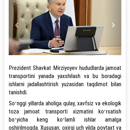
Prezident Shavkat Mirziyoyev hududlarda jamoat
transportini yanada yaxshilash va bu boradagi
ishlarni jadallashtirish yuzasidan taqdimot bilan
tanishdi.
Soʻnggi yillarda aholiga qulay, xavfsiz va ekologik
toza jamoat transporti xizmatini koʻrsatish
boʻyicha keng koʻlamli ishlar amalga
oshirilmoqda. Xususan, oxirgi uch yilda poytaxt va