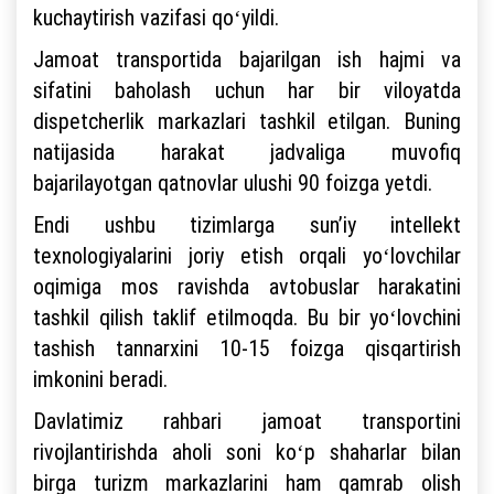
kuchaytirish vazifasi qoʻyildi.
Jamoat transportida bajarilgan ish hajmi va
sifatini baholash uchun har bir viloyatda
dispetcherlik markazlari tashkil etilgan. Buning
natijasida harakat jadvaliga muvofiq
bajarilayotgan qatnovlar ulushi 90 foizga yetdi.
Endi ushbu tizimlarga sunʼiy intellekt
texnologiyalarini joriy etish orqali yoʻlovchilar
oqimiga mos ravishda avtobuslar harakatini
tashkil qilish taklif etilmoqda. Bu bir yoʻlovchini
tashish tannarxini 10-15 foizga qisqartirish
imkonini beradi.
Davlatimiz rahbari jamoat transportini
rivojlantirishda aholi soni koʻp shaharlar bilan
birga turizm markazlarini ham qamrab olish