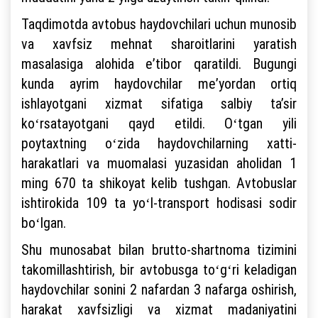
Taqdimotda avtobus haydovchilari uchun munosib
va xavfsiz mehnat sharoitlarini yaratish
masalasiga alohida eʼtibor qaratildi. Bugungi
kunda ayrim haydovchilar meʼyordan ortiq
ishlayotgani xizmat sifatiga salbiy taʼsir
koʻrsatayotgani qayd etildi. Oʻtgan yili
poytaxtning oʻzida haydovchilarning xatti-
harakatlari va muomalasi yuzasidan aholidan 1
ming 670 ta shikoyat kelib tushgan. Avtobuslar
ishtirokida 109 ta yoʻl-transport hodisasi sodir
boʻlgan.
Shu munosabat bilan brutto-shartnoma tizimini
takomillashtirish, bir avtobusga toʻgʻri keladigan
haydovchilar sonini 2 nafardan 3 nafarga oshirish,
harakat xavfsizligi va xizmat madaniyatini