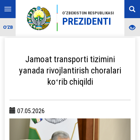
Toggle
O‘ZBEKISTON RESPUBLIKASI
navigation
PREZIDENTI
O‘ZB
Jamoat transporti tizimini
yanada rivojlantirish choralari
koʻrib chiqildi
07.05.2026