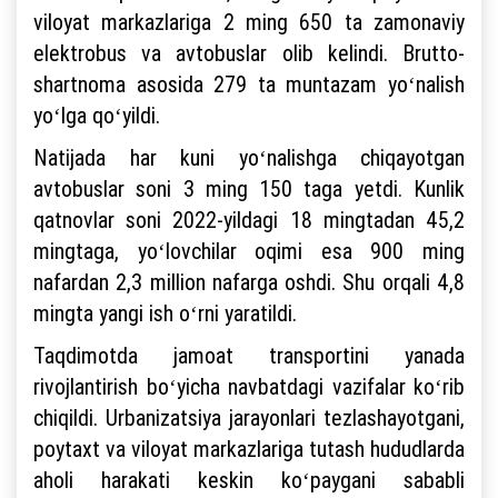
viloyat markazlariga 2 ming 650 ta zamonaviy
elektrobus va avtobuslar olib kelindi. Brutto-
shartnoma asosida 279 ta muntazam yoʻnalish
yoʻlga qoʻyildi.
Natijada har kuni yoʻnalishga chiqayotgan
avtobuslar soni 3 ming 150 taga yetdi. Kunlik
qatnovlar soni 2022-yildagi 18 mingtadan 45,2
mingtaga, yoʻlovchilar oqimi esa 900 ming
nafardan 2,3 million nafarga oshdi. Shu orqali 4,8
mingta yangi ish oʻrni yaratildi.
Taqdimotda jamoat transportini yanada
rivojlantirish boʻyicha navbatdagi vazifalar koʻrib
chiqildi. Urbanizatsiya jarayonlari tezlashayotgani,
poytaxt va viloyat markazlariga tutash hududlarda
aholi harakati keskin koʻpaygani sababli