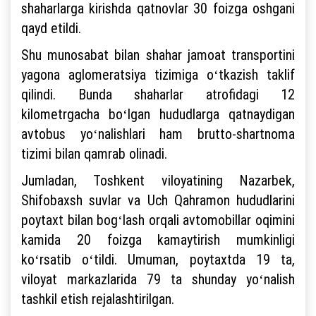
shaharlarga kirishda qatnovlar 30 foizga oshgani
qayd etildi.
Shu munosabat bilan shahar jamoat transportini
yagona aglomeratsiya tizimiga oʻtkazish taklif
qilindi. Bunda shaharlar atrofidagi 12
kilometrgacha boʻlgan hududlarga qatnaydigan
avtobus yoʻnalishlari ham brutto-shartnoma
tizimi bilan qamrab olinadi.
Jumladan, Toshkent viloyatining Nazarbek,
Shifobaxsh suvlar va Uch Qahramon hududlarini
poytaxt bilan bogʻlash orqali avtomobillar oqimini
kamida 20 foizga kamaytirish mumkinligi
koʻrsatib oʻtildi. Umuman, poytaxtda 19 ta,
viloyat markazlarida 79 ta shunday yoʻnalish
tashkil etish rejalashtirilgan.