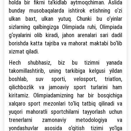
holda bir fikrni ta’kidlab aytmoqchiman. Aslida
bunday musobaqalarda ishtirok etishning o‘zi
ulkan baxt, ulkan yutuq. Chunki bu o‘yinlar
sizlarning qalbingizga Olimpiada ruhi, Olimpiada
g‘oyalarini olib kiradi, jahon arenalari sari dadil
borishda katta tajriba va mahorat maktabi bo‘lib
xizmat qiladi.
Hech shubhasiz, biz bu tizimni yanada
takomillashtirib, uning tarkibiga kelgusi yildan
boshlab, suv sporti, velosport, triatlon,
qilichbozlik va jamoaviy sport turlarini ham
kiritamiz. Olimpiadamizning har bir bosqichiga
xalqaro sport mezonlari to‘liq tatbiq qilinadi va
yuqori mahoratli sportchilarni tayyorlash uchun
trenerlarni zamonaviy metodologiya va
yondashuvlar asosida o‘qitish tizimi yo‘lga