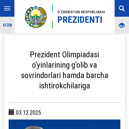
Toggle
O‘ZBEKISTON RESPUBLIKASI
navigation
PREZIDENTI
O‘ZB
Prezident Olimpiadasi
o‘yinlarining g‘olib va
sovrindorlari hamda barcha
ishtirokchilariga
03.12.2025