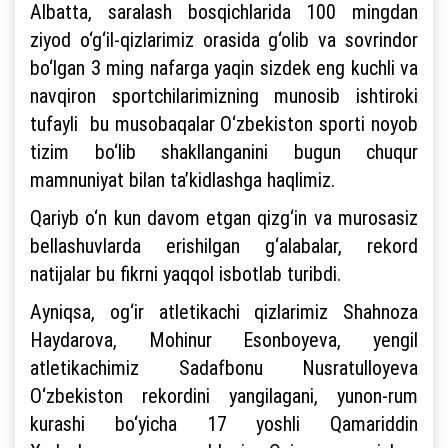
Albatta, saralash bosqichlarida 100 mingdan
ziyod o‘g‘il-qizlarimiz orasida g‘olib va sovrindor
bo‘lgan 3 ming nafarga yaqin sizdek eng kuchli va
navqiron sportchilarimizning munosib ishtiroki
tufayli bu musobaqalar O‘zbekiston sporti noyob
tizim bo‘lib shakllanganini bugun chuqur
mamnuniyat bilan ta’kidlashga haqlimiz.
Qariyb o‘n kun davom etgan qizg‘in va murosasiz
bellashuvlarda erishilgan g‘alabalar, rekord
natijalar bu fikrni yaqqol isbotlab turibdi.
Ayniqsa, og‘ir atletikachi qizlarimiz Shahnoza
Haydarova, Mohinur Esonboyeva, yengil
atletikachimiz Sadafbonu Nusratulloyeva
O‘zbekiston rekordini yangilagani, yunon-rum
kurashi bo‘yicha 17 yoshli Qamariddin