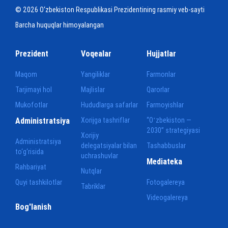
© 2026 O‘zbekiston Respublikasi Prezidentining rasmiy veb-sayti
Barcha huquqlar himoyalangan
Prezident
Voqealar
Hujjatlar
Maqom
Yangiliklar
Farmonlar
Tarjimayi hol
Majlislar
Qarorlar
Mukofotlar
Hududlarga safarlar
Farmoyishlar
Administratsiya
Xorijga tashriflar
“Oʻzbekiston —
2030” strategiyasi
Xorijiy
Administratsiya
delegatsiyalar bilan
Tashabbuslar
to‘g‘risida
uchrashuvlar
Mediateka
Rahbariyat
Nutqlar
Quyi tashkilotlar
Fotogalereya
Tabriklar
Videogalereya
Bog'lanish