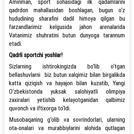
Aminman, sport sohasidagi ilk qadamlarini
qadrdon mahallasidan boshlagan, bugun o‘z
hududining sharafini dadil himoya qilgan bu
farzandlarimiz kelgusida jahon arenalarida
Vatanimiz shuhratini butun dunyoga tarannum
etadi.
Qadrli sportchi yoshlar!
Sizlarning ishtirokingizda bo‘lib o‘tgan
bellashuvlarni biz butun xalqimiz bilan birgalikda
katta qiziqish va hayajon bilan kuzatib, Yangi
O‘zbekistonda yuksak salohiyatli olimpiya
zaxiralari yetishib kelayotganidan qalbimiz
quvonch va iftixorga to‘ldi.
Musobaqaning g‘olib va sovrindorlari, ularning
ota-onalari va murabbiylarini alohida qutlagan