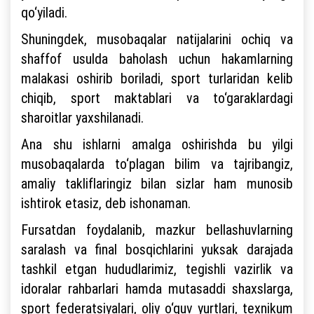
qo‘yiladi.
Shuningdek, musobaqalar natijalarini ochiq va
shaffof usulda baholash uchun hakamlarning
malakasi oshirib boriladi, sport turlaridan kelib
chiqib, sport maktablari va to‘garaklardagi
sharoitlar yaxshilanadi.
Ana shu ishlarni amalga oshirishda bu yilgi
musobaqalarda to‘plagan bilim va tajribangiz,
amaliy takliflaringiz bilan sizlar ham munosib
ishtirok etasiz, deb ishonaman.
Fursatdan foydalanib, mazkur bellashuvlarning
saralash va final bosqichlarini yuksak darajada
tashkil etgan hududlarimiz, tegishli vazirlik va
idoralar rahbarlari hamda mutasaddi shaxslarga,
sport federatsiyalari, oliy o‘quv yurtlari, texnikum