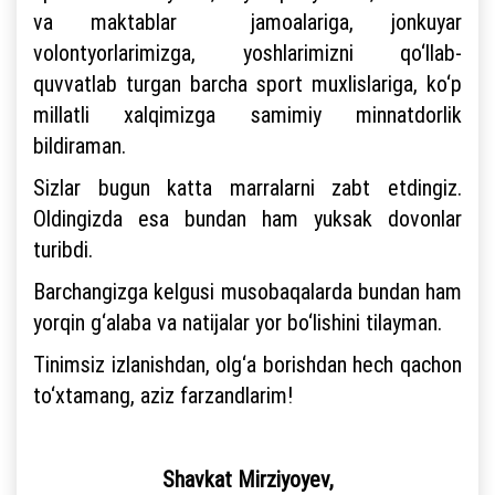
va maktablar jamoalariga, jonkuyar
volontyorlarimizga, yoshlarimizni qo‘llab-
quvvatlab turgan barcha sport muxlislariga, ko‘p
millatli xalqimizga samimiy minnatdorlik
bildiraman.
Sizlar bugun katta marralarni zabt etdingiz.
Oldingizda esa bundan ham yuksak dovonlar
turibdi.
Barchangizga kelgusi musobaqalarda bundan ham
yorqin g‘alaba va natijalar yor bo‘lishini tilayman.
Tinimsiz izlanishdan, olg‘a borishdan hech qachon
to‘xtamang, aziz farzandlarim!
Shavkat Mirziyoyev,