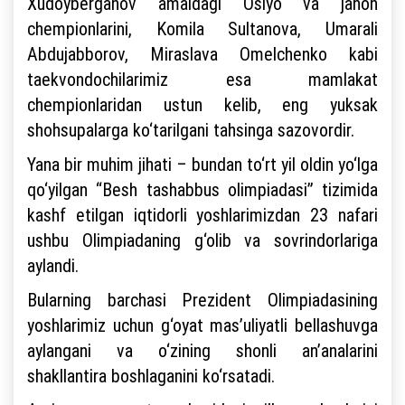
Xudoyberganov amaldagi Osiyo va jahon
chempionlarini, Komila Sultanova, Umarali
Abdujabborov, Miraslava Omelchenko kabi
taekvondochilarimiz esa mamlakat
chempionlaridan ustun kelib, eng yuksak
shohsupalarga ko‘tarilgani tahsinga sazovordir.
Yana bir muhim jihati – bundan to‘rt yil oldin yo‘lga
qo‘yilgan “Besh tashabbus olimpiadasi” tizimida
kashf etilgan iqtidorli yoshlarimizdan 23 nafari
ushbu Olimpiadaning g‘olib va sovrindorlariga
aylandi.
Bularning barchasi Prezident Olimpiadasining
yoshlarimiz uchun g‘oyat mas’uliyatli bellashuvga
aylangani va o‘zining shonli an’analarini
shakllantira boshlaganini ko‘rsatadi.