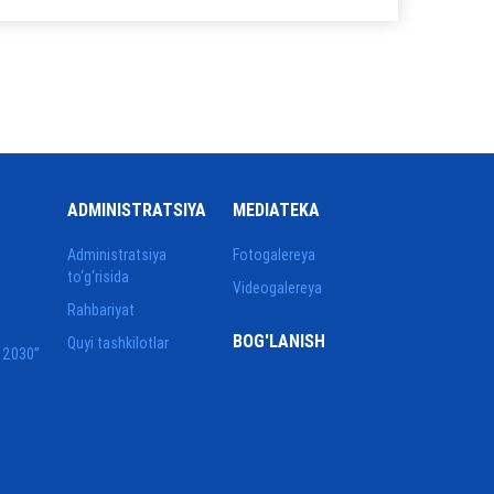
ADMINISTRATSIYA
MEDIATEKA
Administratsiya
Fotogalereya
to‘g‘risida
Videogalereya
Rahbariyat
BOG'LANISH
Quyi tashkilotlar
 2030”