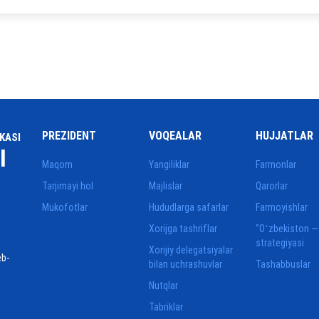
PREZIDENT
VOQEALAR
HUJJATLAR
KASI
I
Maqom
Yangiliklar
Farmonlar
Tarjimayi hol
Majlislar
Qarorlar
Mukofotlar
Hududlarga safarlar
Farmoyishlar
Xorijga tashriflar
“Oʻzbekiston —
strategiyasi
Xorijiy delegatsiyalar
eb-
bilan uchrashuvlar
Tashabbuslar
Nutqlar
Tabriklar