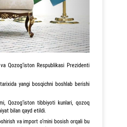
 va Qozog‘iston Respublikasi Prezidenti
 tarixida yangi bosqichni boshlab berishi
i, Qozog‘iston tibbiyoti kunlari, qozoq
yat bilan qayd etildi.
shirish va import o‘rnini bosish orqali bu