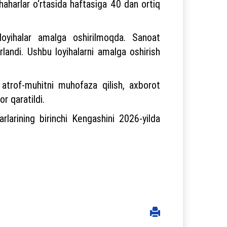
haharlar o‘rtasida haftasiga 40 dan ortiq
loyihalar amalga oshirilmoqda. Sanoat
orlandi. Ushbu loyihalarni amalga oshirish
 atrof-muhitni muhofaza qilish, axborot
r qaratildi.
rlarining birinchi Kengashini 2026-yilda