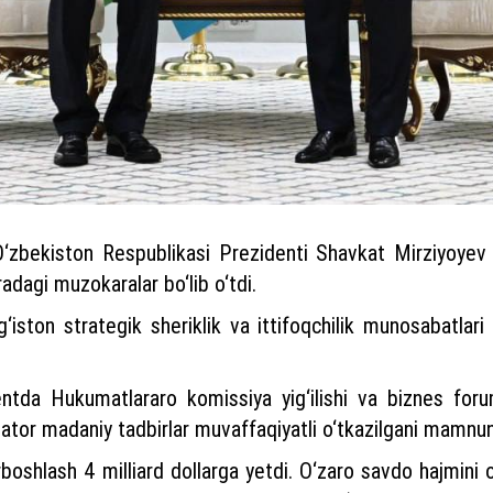
‘zbekiston Respublikasi Prezidenti Shavkat Mirziyoyev
dagi muzokaralar bo‘lib o‘tdi.
iston strategik sheriklik va ittifoqchilik munosabatlari
entda Hukumatlararo komissiya yig‘ilishi va biznes forum
 qator madaniy tadbirlar muvaffaqiyatli o‘tkazilgani mamnuni
boshlash 4 milliard dollarga yetdi. O‘zaro savdo hajmini o