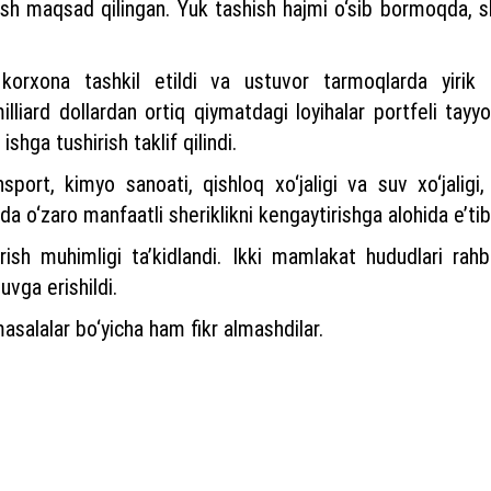
zish maqsad qilingan. Yuk tashish hajmi o‘sib bormoqda, s
korxona tashkil etildi va ustuvor tarmoqlarda yirik 
illiard dollardan ortiq qiymatdagi loyihalar portfeli tayy
shga tushirish taklif qilindi.
port, kimyo sanoati, qishloq xo‘jaligi va suv xo‘jaligi,
 o‘zaro manfaatli sheriklikni kengaytirishga alohida e’tibo
ish muhimligi ta’kidlandi. Ikki mamlakat hududlari rahba
uvga erishildi.
asalalar bo‘yicha ham fikr almashdilar.