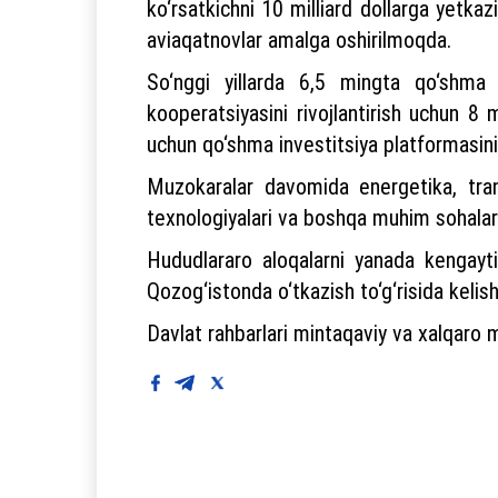
ko‘rsatkichni 10 milliard dollarga yetka
aviaqatnovlar amalga oshirilmoqda.
So‘nggi yillarda 6,5 mingta qo‘shma 
kooperatsiyasini rivojlantirish uchun 8 m
uchun qo‘shma investitsiya platformasini i
Muzokaralar davomida energetika, trans
texnologiyalari va boshqa muhim sohalarda
Hududlararo aloqalarni yanada kengaytir
Qozog‘istonda o‘tkazish to‘g‘risida kelish
Davlat rahbarlari mintaqaviy va xalqaro m