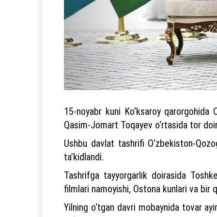
15-noyabr kuni Ko‘ksaroy qarorgohida O
Qasim-Jomart Toqayev o‘rtasida tor doira
Ushbu davlat tashrifi O‘zbekiston-Qozog‘
ta’kidlandi.
Tashrifga tayyorgarlik doirasida Toshk
filmlari namoyishi, Ostona kunlari va bir
Yilning o‘tgan davri mobaynida tovar ayir