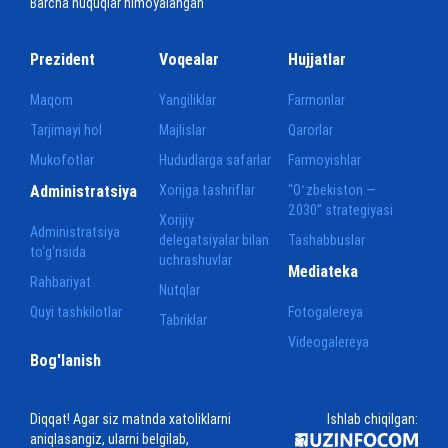
Barcha huquqlar himoyalangan
Prezident
Voqealar
Hujjatlar
Maqom
Yangiliklar
Farmonlar
Tarjimayi hol
Majlislar
Qarorlar
Mukofotlar
Hududlarga safarlar
Farmoyishlar
Administratsiya
Xorijga tashriflar
“Oʻzbekiston —
2030” strategiyasi
Xorijiy
Administratsiya
delegatsiyalar bilan
Tashabbuslar
to‘g‘risida
uchrashuvlar
Mediateka
Rahbariyat
Nutqlar
Quyi tashkilotlar
Fotogalereya
Tabriklar
Videogalereya
Bog'lanish
Diqqat! Agar siz matnda xatoliklarni
Ishlab chiqilgan:
aniqlasangiz, ularni belgilab,