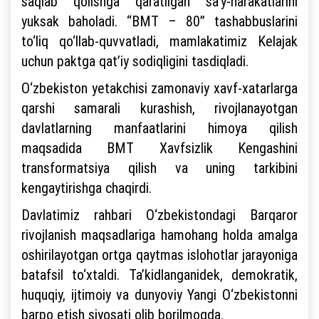
saqlab qolishga qaratilgan sa’y-harakatlarini
yuksak baholadi. “BMT – 80” tashabbuslarini
to‘liq qo‘llab-quvvatladi, mamlakatimiz Kelajak
uchun paktga qat’iy sodiqligini tasdiqladi.
O‘zbekiston yetakchisi zamonaviy xavf-xatarlarga
qarshi samarali kurashish, rivojlanayotgan
davlatlarning manfaatlarini himoya qilish
maqsadida BMT Xavfsizlik Kengashini
transformatsiya qilish va uning tarkibini
kengaytirishga chaqirdi.
Davlatimiz rahbari O‘zbekistondagi Barqaror
rivojlanish maqsadlariga hamohang holda amalga
oshirilayotgan ortga qaytmas islohotlar jarayoniga
batafsil to‘xtaldi. Ta’kidlanganidek, demokratik,
huquqiy, ijtimoiy va dunyoviy Yangi O‘zbekistonni
barpo etish siyosati olib borilmoqda.