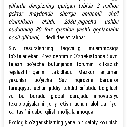
yillarda dengizning qurigan tubida 2 million
gektar maydonda sho‘rga chidamli cho‘l
o‘simliklari ekildi. 2030-yilgacha ushbu
hududning 80 foiz qismida yashil qoplamalar
hosil qilinadi,
– dedi davlat rahbari.
Suv resurslarining taqchilligi muammosiga
to‘xtalar ekan, Prezidentimiz O‘zbekistonda Suvni
tejash bo‘yicha butunjahon forumini o‘tkazish
rejalashtirilganini ta’kidladi. Mazkur anjuman
yakunlari bo‘yicha Suv inqirozini barqaror
taraqqiyot uchun jiddiy tahdid sifatida belgilash
va bu borada global darajada innovatsiya
texnologiyalarini joriy etish uchun alohida “yo‘l
xaritasi”ni qabul qilish mo‘ljallanmoqda.
Ekologik o‘zgarishlarning yana bir salbiy ko‘rinishi