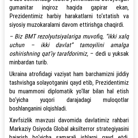
gumanitar inqiroz haqida gapirar ekan,
Prezidentimiz harbiy harakatlarni to‘xtatish va
siyosiy muzokaralarni davom ettirishga chaqirdi.
– Biz BMT rezolyutsiyalariga muvofiq, “ikki xalq
uchun – ikki davlat” tamoyilini amalga
oshirishning qat’iy tarafdorimiz,
– dedi u yuksak
minbardan turib.
Ukraina atrofidagi vaziyat ham barchamizni jiddiy
tashvishga solayotganini qayd etib, Prezidentimiz
bu muammoni diplomatik yo‘llar bilan hal etish
bo‘yicha yuqori darajadagi muloqotlar
boshlanganini olqishladi.
Xavfsizlik mavzusi davomida davlatimiz rahbari
Markaziy Osiyoda Global aksilterror strategiyasini
bajarish bo‘yicha samarali ishlarni qayd etdi.