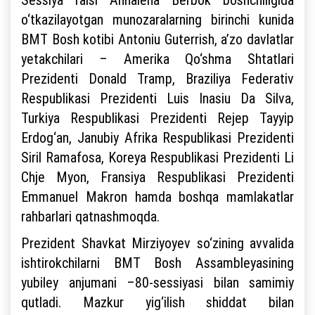
o‘tkazilayotgan munozaralarning birinchi kunida
BMT Bosh kotibi Antoniu Guterrish, a’zo davlatlar
yetakchilari – Amerika Qo‘shma Shtatlari
Prezidenti Donald Tramp, Braziliya Federativ
Respublikasi Prezidenti Luis Inasiu Da Silva,
Turkiya Respublikasi Prezidenti Rejep Tayyip
Erdog‘an, Janubiy Afrika Respublikasi Prezidenti
Siril Ramafosa, Koreya Respublikasi Prezidenti Li
Chje Myon, Fransiya Respublikasi Prezidenti
Emmanuel Makron hamda boshqa mamlakatlar
rahbarlari qatnashmoqda.
Prezident Shavkat Mirziyoyev so‘zining avvalida
ishtirokchilarni BMT Bosh Assambleyasining
yubiley anjumani –80-sessiyasi bilan samimiy
qutladi. Mazkur yig‘ilish shiddat bilan