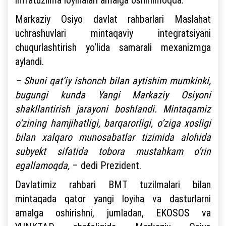
Markaziy Osiyo davlat rahbarlari Maslahat
uchrashuvlari mintaqaviy integratsiyani
chuqurlashtirish yo‘lida samarali mexanizmga
aylandi.
– Shuni qat’iy ishonch bilan aytishim mumkinki,
bugungi kunda Yangi Markaziy Osiyoni
shakllantirish jarayoni boshlandi. Mintaqamiz
o‘zining hamjihatligi, barqarorligi, o‘ziga xosligi
bilan xalqaro munosabatlar tizimida alohida
subyekt sifatida tobora mustahkam o‘rin
egallamoqda,
– dedi Prezident.
Davlatimiz rahbari BMT tuzilmalari bilan
mintaqada qator yangi loyiha va dasturlarni
amalga oshirishni, jumladan, EKOSOS va