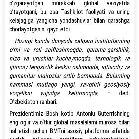
o‘zgarayotgan murakkab global vaziyatda
o‘tayotgani, bu esa Tashkilot faoliyati va uning
kelajagiga yangicha yondashuvlar bilan qarashga
chorlayotganini qayd etdi.
– Hozirgi kunda dunyoda xalqaro institutlarning
o‘rni va roli zaiflashmoqda, qarama-qarshilik,
nizo va urushlar kuchaymoqda, texnologik va
ijtimoiy tengsizlik keskin oshmoqda, iqtisodiy va
gumanitar inqirozlar ortib bormoqda. Bularning
hammasi mutlaqo yangi, xavotirli geosiyosiy
voqelikni vujudga keltirmoqda,
– dedi
O‘zbekiston rahbari.
Prezidentimiz Bosh kotib Antoniu Guterrishning
eng og‘ir va o‘tkir global masalalarni murosa bilan
hal etish uchun BMTni asosiy platforma sifatida