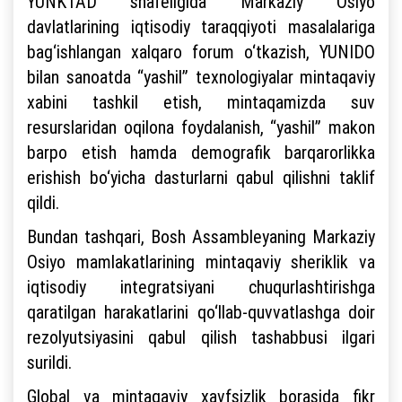
YUNKTAD shafeligida Markaziy Osiyo
davlatlarining iqtisodiy taraqqiyoti masalalariga
bag‘ishlangan xalqaro forum o‘tkazish, YUNIDO
bilan sanoatda “yashil” texnologiyalar mintaqaviy
xabini tashkil etish, mintaqamizda suv
resurslaridan oqilona foydalanish, “yashil” makon
barpo etish hamda demografik barqarorlikka
erishish bo‘yicha dasturlarni qabul qilishni taklif
qildi.
Bundan tashqari, Bosh Assambleyaning Markaziy
Osiyo mamlakatlarining mintaqaviy sheriklik va
iqtisodiy integratsiyani chuqurlashtirishga
qaratilgan harakatlarini qo‘llab-quvvatlashga doir
rezolyutsiyasini qabul qilish tashabbusi ilgari
surildi.
Global va mintaqaviy xavfsizlik borasida fikr