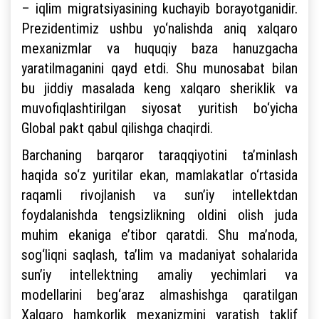
– iqlim migratsiyasining kuchayib borayotganidir.
Prezidentimiz ushbu yo‘nalishda aniq xalqaro
mexanizmlar va huquqiy baza hanuzgacha
yaratilmaganini qayd etdi. Shu munosabat bilan
bu jiddiy masalada keng xalqaro sheriklik va
muvofiqlashtirilgan siyosat yuritish bo‘yicha
Global pakt qabul qilishga chaqirdi.
Barchaning barqaror taraqqiyotini ta’minlash
haqida so‘z yuritilar ekan, mamlakatlar o‘rtasida
raqamli rivojlanish va sun’iy intellektdan
foydalanishda tengsizlikning oldini olish juda
muhim ekaniga e’tibor qaratdi. Shu ma’noda,
sog‘liqni saqlash, ta’lim va madaniyat sohalarida
sun’iy intellektning amaliy yechimlari va
modellarini beg‘araz almashishga qaratilgan
Xalqaro hamkorlik mexanizmini yaratish taklif