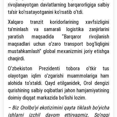
rivojlanayotgan davlatlarning barqarorligiga salbiy
ta’sir ko‘rsatayotganini ko‘rsatib o‘tdi.
Xalqaro tranzit koridorlarining xavfsizligini
ta’minlash va samarali logistika zanjirlarini
yaratish maqsadida “Barqaror rivojlanish
maqsadlari uchun o‘zaro transport bog‘liqligini
mustahkamlash” global mexanizmini joriy etishga
chaqirdi.
O‘zbekiston Prezidenti tobora o‘tkir tus
olayotgan iqlim o‘zgarishi muammolariga ham
alohida to‘xtaldi. Qayd etilganidek, Orol dengizi
qurishining salbiy oqibatlari jahon hamjamiyatining
doimiy diqqat markazida bo‘lishi lozim.
– Biz Orolbo‘yi ekotizimini qayta tiklash bo‘yicha
ishlarni izchil davom ettiryapmiz. So‘nggi