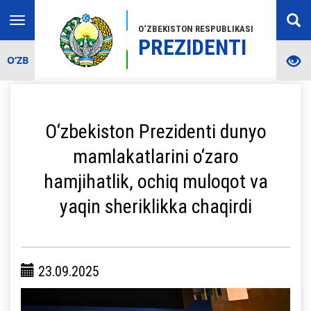
Toggle
O‘ZBEKISTON RESPUBLIKASI
navigation
PREZIDENTI
O‘ZB
O‘zbekiston Prezidenti dunyo
mamlakatlarini o‘zaro
hamjihatlik, ochiq muloqot va
yaqin sheriklikka chaqirdi
23.09.2025