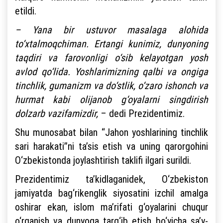
etildi.
– Yana bir ustuvor masalaga alohida
to‘xtalmoqchiman. Ertangi kunimiz, dunyoning
taqdiri va farovonligi o‘sib kelayotgan yosh
avlod qo‘lida. Yoshlarimizning qalbi va ongiga
tinchlik, gumanizm va do‘stlik, o‘zaro ishonch va
hurmat kabi olijanob g‘oyalarni singdirish
dolzarb vazifamizdir,
– dedi Prezidentimiz.
Shu munosabat bilan “Jahon yoshlarining tinchlik
sari harakati”ni ta’sis etish va uning qarorgohini
O‘zbekistonda joylashtirish taklifi ilgari surildi.
Prezidentimiz ta’kidlaganidek, O‘zbekiston
jamiyatda bag‘rikenglik siyosatini izchil amalga
oshirar ekan, islom ma’rifati g‘oyalarini chuqur
o‘rganish va dunyoga targ‘ib etish bo‘yicha sa’y-