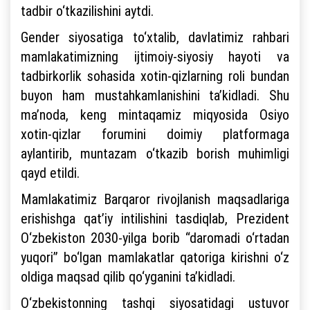
tadbir o‘tkazilishini aytdi.
Gender siyosatiga to‘xtalib, davlatimiz rahbari
mamlakatimizning ijtimoiy-siyosiy hayoti va
tadbirkorlik sohasida xotin-qizlarning roli bundan
buyon ham mustahkamlanishini ta’kidladi. Shu
ma’noda, keng mintaqamiz miqyosida Osiyo
xotin-qizlar forumini doimiy platformaga
aylantirib, muntazam o‘tkazib borish muhimligi
qayd etildi.
Mamlakatimiz Barqaror rivojlanish maqsadlariga
erishishga qat’iy intilishini tasdiqlab, Prezident
O‘zbekiston 2030-yilga borib “daromadi o‘rtadan
yuqori” bo‘lgan mamlakatlar qatoriga kirishni o‘z
oldiga maqsad qilib qo‘yganini ta’kidladi.
O‘zbekistonning tashqi siyosatidagi ustuvor