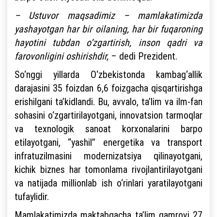
– Ustuvor maqsadimiz – mamlakatimizda
yashayotgan har bir oilaning, har bir fuqaroning
hayotini tubdan o‘zgartirish, inson qadri va
farovonligini oshirishdir,
– dedi Prezident.
So‘nggi yillarda O‘zbekistonda kambag‘allik
darajasini 35 foizdan 6,6 foizgacha qisqartirishga
erishilgani ta’kidlandi. Bu, avvalo, ta’lim va ilm-fan
sohasini o‘zgartirilayotgani, innovatsion tarmoqlar
va texnologik sanoat korxonalarini barpo
etilayotgani, “yashil” energetika va transport
infratuzilmasini modernizatsiya qilinayotgani,
kichik biznes har tomonlama rivojlantirilayotgani
va natijada millionlab ish o‘rinlari yaratilayotgani
tufaylidir.
Mamlakatimizda maktabgacha ta’lim qamrovi 27