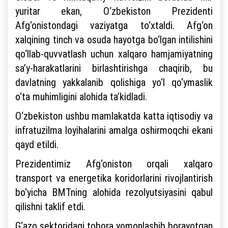
yuritar ekan, O‘zbekiston Prezidenti
Afg‘onistondagi vaziyatga to‘xtaldi. Afg‘on
xalqining tinch va osuda hayotga bo‘lgan intilishini
qo‘llab-quvvatlash uchun xalqaro hamjamiyatning
sa’y-harakatlarini birlashtirishga chaqirib, bu
davlatning yakkalanib qolishiga yo‘l qo‘ymaslik
o‘ta muhimligini alohida ta’kidladi.
O‘zbekiston ushbu mamlakatda katta iqtisodiy va
infratuzilma loyihalarini amalga oshirmoqchi ekani
qayd etildi.
Prezidentimiz Afg‘oniston orqali xalqaro
transport va energetika koridorlarini rivojlantirish
bo‘yicha BMTning alohida rezolyutsiyasini qabul
qilishni taklif etdi.
G‘azo sektoridagi tobora yomonlashib borayotgan