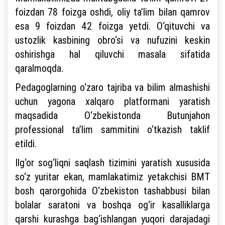
foizdan 78 foizga oshdi, oliy ta’lim bilan qamrov
esa 9 foizdan 42 foizga yetdi. O‘qituvchi va
ustozlik kasbining obro‘si va nufuzini keskin
oshirishga hal qiluvchi masala sifatida
qaralmoqda.
Pedagoglarning o‘zaro tajriba va bilim almashishi
uchun yagona xalqaro platformani yaratish
maqsadida O‘zbekistonda Butunjahon
professional ta’lim sammitini o‘tkazish taklif
etildi.
Ilg‘or sog‘liqni saqlash tizimini yaratish xususida
so‘z yuritar ekan, mamlakatimiz yetakchisi BMT
bosh qarorgohida O‘zbekiston tashabbusi bilan
bolalar saratoni va boshqa og‘ir kasalliklarga
qarshi kurashga bag‘ishlangan yuqori darajadagi