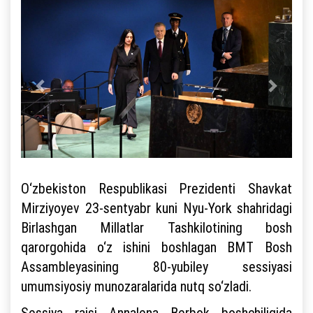
O‘zbekiston Respublikasi Prezidenti Shavkat
Mirziyoyev 23-sentyabr kuni Nyu-York shahridagi
Birlashgan Millatlar Tashkilotining bosh
qarorgohida o‘z ishini boshlagan BMT Bosh
Assambleyasining 80-yubiley sessiyasi
umumsiyosiy munozaralarida nutq so‘zladi.
Sessiya raisi Annalena Berbok boshchiligida