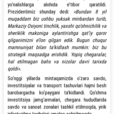
yo‘nalishlarga alohida e’tibor qaratildi.
Prezidentimiz shunday dedi:
«Bundan 8 yil
muqaddam biz ushbu yuksak minbardan turib,
Markaziy Osiyoni tinchlik, yaxshi qo‘shnichilik va
sheriklik makoniga aylantirishga qat’iy qaror
qilganimizni e’lon qilgan edik. Bugun chuqur
mamnuniyat bilan ta’kidlash mumkin: biz bu
strategik maqsadga erishdik. Yopiq chegaralar,
hal etilmagan bahs va nizolar davri tarixda
qoldi».
So‘nggi yillarda mintaqamizda o‘zaro savdo,
investitsiyalar va transport tashuvlari hajmi besh
barobargacha ko‘paygani ta’kidlandi. Qo‘shma
investitsiya jamg‘armalari, chegara hududlarida
savdo va sanoat zonalari tashkil etilmoqda, yirik
infratuzilma loyihalari amalga oshirilmoqda.