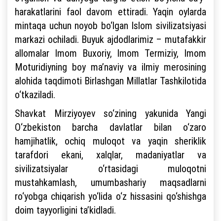
harakatlarini faol davom ettiradi. Yaqin oylarda
mintaqa uchun noyob bo‘lgan Islom sivilizatsiyasi
markazi ochiladi. Buyuk ajdodlarimiz – mutafakkir
allomalar Imom Buxoriy, Imom Termiziy, Imom
Moturidiyning boy ma’naviy va ilmiy merosining
alohida taqdimoti Birlashgan Millatlar Tashkilotida
o‘tkaziladi.
Shavkat Mirziyoyev so‘zining yakunida Yangi
O‘zbekiston barcha davlatlar bilan o‘zaro
hamjihatlik, ochiq muloqot va yaqin sheriklik
tarafdori ekani, xalqlar, madaniyatlar va
sivilizatsiyalar o‘rtasidagi muloqotni
mustahkamlash, umumbashariy maqsadlarni
ro‘yobga chiqarish yo‘lida o‘z hissasini qo‘shishga
doim tayyorligini ta’kidladi.