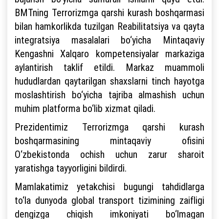
BMTning Terrorizmga qarshi kurash boshqarmasi
bilan hamkorlikda tuzilgan Reabilitatsiya va qayta
integratsiya masalalari bo‘yicha Mintaqaviy
Kengashni Xalqaro kompetensiyalar markaziga
aylantirish taklif etildi. Markaz muammoli
hududlardan qaytarilgan shaxslarni tinch hayotga
moslashtirish bo‘yicha tajriba almashish uchun
muhim platforma bo‘lib xizmat qiladi.
Prezidentimiz Terrorizmga qarshi kurash
boshqarmasining mintaqaviy ofisini
O‘zbekistonda ochish uchun zarur sharoit
yaratishga tayyorligini bildirdi.
Mamlakatimiz yetakchisi bugungi tahdidlarga
to‘la dunyoda global transport tizimining zaifligi
dengizga chiqish imkoniyati bo‘lmagan