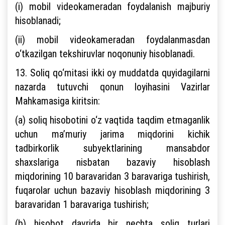
(i) mobil videokameradan foydalanish majburiy
hisoblanadi;
(ii) mobil videokameradan foydalanmasdan
o‘tkazilgan tekshiruvlar noqonuniy hisoblanadi.
13. Soliq qo‘mitasi ikki oy muddatda quyidagilarni
nazarda tutuvchi qonun loyihasini Vazirlar
Mahkamasiga kiritsin:
(a) soliq hisobotini o‘z vaqtida taqdim etmaganlik
uchun ma’muriy jarima miqdorini kichik
tadbirkorlik subyektlarining mansabdor
shaxslariga nisbatan bazaviy hisoblash
miqdorining 10 baravaridan 3 baravariga tushirish,
fuqarolar uchun bazaviy hisoblash miqdorining 3
baravaridan 1 baravariga tushirish;
(b) hisobot davrida bir nechta soliq turlari