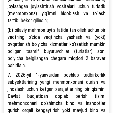
joylashgan joylashtirish vositalari uchun turistik
(mehmonxona) yig‘imni hisoblash va to‘lash
tartibi bekor qilinsin;
(b) oilaviy mehmon uyi sifatida tan olish uchun bir
vaqtning o‘zida vaqtincha yashash va (yoki)
ovqatlanish bo‘yicha xizmatlar ko‘rsatish mumkin
bo‘lgan tashrif buyuruvchilar (turistlar) soni
bo‘yicha belgilangan chegara miqdori 2 baravar
oshirilsin.
7. 2026-yil 1-yanvardan boshlab tadbirkorlik
subyektlarining yangi mehmonxonani qurish va
jihozlash uchun ketgan xarajatlarining bir qismini
Davlat budjetidan qoplab berish tizimi
mehmonxonani qo‘shimcha bino va inshootlar
qurish orqali kengaytirish yoki mavjud bino va