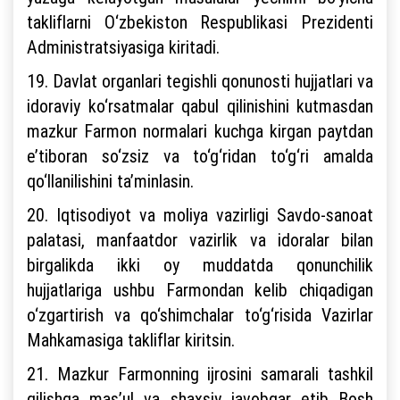
takliflarni O‘zbekiston Respublikasi Prezidenti
Administratsiyasiga kiritadi.
19. Davlat organlari tegishli qonunosti hujjatlari va
idoraviy ko‘rsatmalar qabul qilinishini kutmasdan
mazkur Farmon normalari kuchga kirgan paytdan
e’tiboran so‘zsiz va to‘g‘ridan to‘g‘ri amalda
qo‘llanilishini ta’minlasin.
20. Iqtisodiyot va moliya vazirligi Savdo-sanoat
palatasi, manfaatdor vazirlik va idoralar bilan
birgalikda ikki oy muddatda qonunchilik
hujjatlariga ushbu Farmondan kelib chiqadigan
o‘zgartirish va qo‘shimchalar to‘g‘risida Vazirlar
Mahkamasiga takliflar kiritsin.
21. Mazkur Farmonning ijrosini samarali tashkil
qilishga mas’ul va shaxsiy javobgar etib Bosh