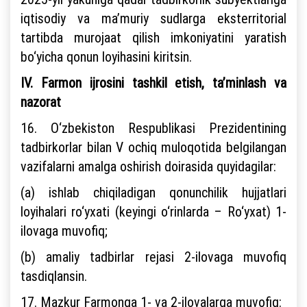
iqtisodiy va ma’muriy sudlarga eksterritorial
tartibda murojaat qilish imkoniyatini yaratish
bo‘yicha qonun loyihasini kiritsin.
IV. Farmon ijrosini tashkil etish, ta’minlash va
nazorat
16. O‘zbekiston Respublikasi Prezidentining
tadbirkorlar bilan V ochiq muloqotida belgilangan
vazifalarni amalga oshirish doirasida quyidagilar:
(a) ishlab chiqiladigan qonunchilik hujjatlari
loyihalari ro‘yxati (keyingi o‘rinlarda – Ro‘yxat) 1-
ilovaga muvofiq;
(b) amaliy tadbirlar rejasi 2-ilovaga muvofiq
tasdiqlansin.
17. Mazkur Farmonga 1- va 2-ilovalarga muvofiq: