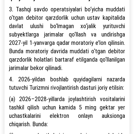
3. Tashqi savdo operatsiyalari bo‘yicha muddati
o‘tgan debitor qarzdorlik uchun ustav kapitalida
davlat ulushi bo‘lmagan xo‘jalik yurituvchi
subyektlarga jarimalar qo‘llash va undirishga
2027-yil 1-yanvarga qadar moratoriy e’lon qilinsin.
Bunda moratoriy davrida muddati o‘tgan debitor
qarzdorlik holatlari bartaraf etilganda qo‘llanilgan
jarimalar bekor qilinadi.
4. 2026-yildan boshlab quyidagilarni nazarda
tutuvchi Turizmni rivojlantirish dasturi joriy etilsin:
(a) 2026–2028-yillarda joylashtirish vositalarini
tashkil qilish uchun kamida 5 ming gektar yer
uchastkalarini elektron onlayn auksionga
chiqarish. Bunda: