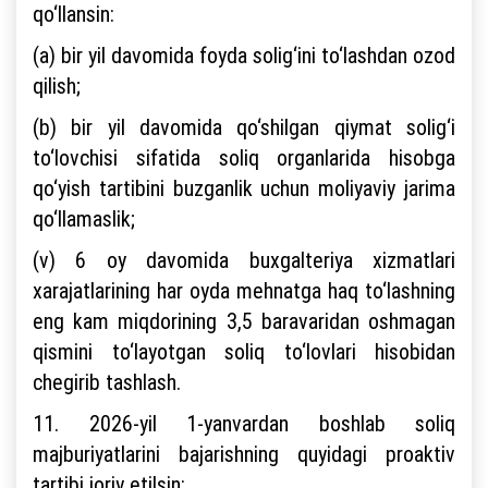
qo‘llansin:
(a) bir yil davomida foyda solig‘ini to‘lashdan ozod
qilish;
(b) bir yil davomida qo‘shilgan qiymat solig‘i
to‘lovchisi sifatida soliq organlarida hisobga
qo‘yish tartibini buzganlik uchun moliyaviy jarima
qo‘llamaslik;
(v) 6 oy davomida buxgalteriya xizmatlari
xarajatlarining har oyda mehnatga haq to‘lashning
eng kam miqdorining 3,5 baravaridan oshmagan
qismini to‘layotgan soliq to‘lovlari hisobidan
chegirib tashlash.
11. 2026-yil 1-yanvardan boshlab soliq
majburiyatlarini bajarishning quyidagi proaktiv
tartibi joriy etilsin: