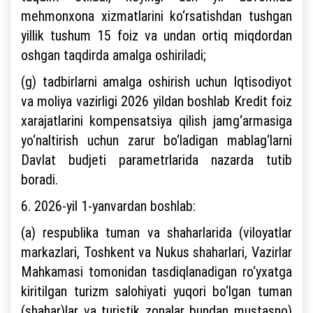
mehmonxona xizmatlarini ko‘rsatishdan tushgan
yillik tushum 15 foiz va undan ortiq miqdordan
oshgan taqdirda amalga oshiriladi;
(g) tadbirlarni amalga oshirish uchun Iqtisodiyot
va moliya vazirligi 2026 yildan boshlab Kredit foiz
xarajatlarini kompensatsiya qilish jamg‘armasiga
yo‘naltirish uchun zarur bo‘ladigan mablag‘larni
Davlat budjeti parametrlarida nazarda tutib
boradi.
6. 2026-yil 1-yanvardan boshlab:
(a) respublika tuman va shaharlarida (viloyatlar
markazlari, Toshkent va Nukus shaharlari, Vazirlar
Mahkamasi tomonidan tasdiqlanadigan ro‘yxatga
kiritilgan turizm salohiyati yuqori bo‘lgan tuman
(shahar)lar va turistik zonalar bundan mustasno)