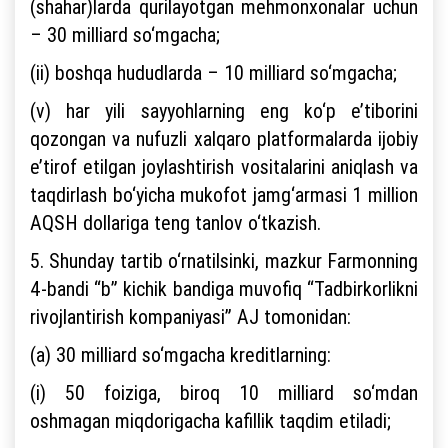
(shahar)larda qurilayotgan mehmonxonalar uchun
– 30 milliard so‘mgacha;
(ii) boshqa hududlarda – 10 milliard so‘mgacha;
(v) har yili sayyohlarning eng ko‘p e’tiborini
qozongan va nufuzli xalqaro platformalarda ijobiy
e’tirof etilgan joylashtirish vositalarini aniqlash va
taqdirlash bo‘yicha mukofot jamg‘armasi 1 million
AQSH dollariga teng tanlov o‘tkazish.
5. Shunday tartib o‘rnatilsinki, mazkur Farmonning
4-bandi “b” kichik bandiga muvofiq “Tadbirkorlikni
rivojlantirish kompaniyasi” AJ tomonidan:
(a) 30 milliard so‘mgacha kreditlarning:
(i) 50 foiziga, biroq 10 milliard so‘mdan
oshmagan miqdorigacha kafillik taqdim etiladi;