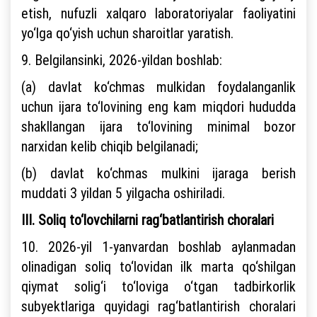
etish, nufuzli xalqaro laboratoriyalar faoliyatini
yo‘lga qo‘yish uchun sharoitlar yaratish.
9. Belgilansinki, 2026-yildan boshlab:
(a) davlat ko‘chmas mulkidan foydalanganlik
uchun ijara to‘lovining eng kam miqdori hududda
shakllangan ijara to‘lovining minimal bozor
narxidan kelib chiqib belgilanadi;
(b) davlat ko‘chmas mulkini ijaraga berish
muddati 3 yildan 5 yilgacha oshiriladi.
III. Soliq to‘lovchilarni rag‘batlantirish choralari
10. 2026-yil 1-yanvardan boshlab aylanmadan
olinadigan soliq to‘lovidan ilk marta qo‘shilgan
qiymat solig‘i to‘loviga o‘tgan tadbirkorlik
subyektlariga quyidagi rag‘batlantirish choralari