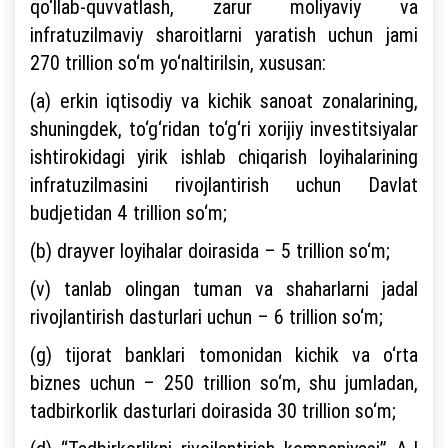
qo‘llab-quvvatlash, zarur moliyaviy va
infratuzilmaviy sharoitlarni yaratish uchun jami
270 trillion so‘m yo‘naltirilsin, xususan:
(a) erkin iqtisodiy va kichik sanoat zonalarining,
shuningdek, to‘g‘ridan to‘g‘ri xorijiy investitsiyalar
ishtirokidagi yirik ishlab chiqarish loyihalarining
infratuzilmasini rivojlantirish uchun Davlat
budjetidan 4 trillion so‘m;
(b) drayver loyihalar doirasida – 5 trillion so‘m;
(v) tanlab olingan tuman va shaharlarni jadal
rivojlantirish dasturlari uchun – 6 trillion so‘m;
(g) tijorat banklari tomonidan kichik va o‘rta
biznes uchun – 250 trillion so‘m, shu jumladan,
tadbirkorlik dasturlari doirasida 30 trillion so‘m;