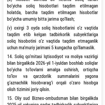
bo‘yicha soliq hisobotlari taqdim etilmagan
holatda, barcha taqdim etilmagan hisobotlar
bo‘yicha umumiy bitta jarima qo‘llash;
(v) oxirgi 3 oyda soliq hisobotlarini o‘z vaqtida
taqdim etib kelgan tadbirkorlik subyektlariga
soliq hisobotini o‘z vaqtida taqdim etmaganlik
uchun ma’muriy jarimani 5 kungacha qo‘llamaslik.
14. Soliq qo‘mitasi Iqtisodiyot va moliya vazirligi
bilan birgalikda 2026-yil 1-iyuldan boshlab soliqlar
bo‘yicha to‘lovlarni amalga oshirish, ortiqcha
to‘lov va qarzdorlik summalarini yagona
g‘aznachilik hisobvarag‘i orqali o‘zaro hisobga
olish tizimini joriy qilsin.
15. Oliy sud Biznes-ombudsman bilan birgalikda
2025-yil yakuniga qadar tadbirkorlik subyektlariga