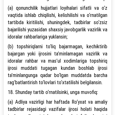
(a) qonunchilik hujjatlari loyihalari sifatli va o‘z
vaqtida ishlab chiqilishi, kelishilishi va o‘rnatilgan
tartibda kiritilishi, shuningdek, tadbirlar so‘zsiz
bajarilishi yuzasidan shaxsiy javobgarlik vazirlik va
idoralar rahbarlariga yuklansin;
(b) topshiriqlarni to‘liq bajarmagan, kechiktirib
bajargan yoki ijrosini ta’minlamagan vazirlik va
idoralar rahbar va mas’ul xodimlariga topshiriq
ijrosi muddati tugagan kundan boshlab ijrosi
ta’minlangunga qadar bo‘lgan muddatda barcha
rag‘batlantirish to‘lovlari to‘xtatilishi belgilansin.
18. Shunday tartib o‘rnatilsinki, unga muvofiq:
(a) Adliya vazirligi har haftada Ro‘yxat va amaliy
tadbirlar rejasidagi vazifalar ijrosi holati haqida