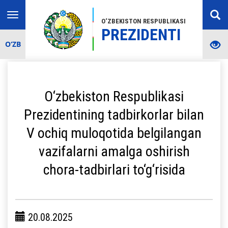
Toggle
O‘ZBEKISTON RESPUBLIKASI
navigation
PREZIDENTI
O‘ZB
O‘zbekiston Respublikasi
Prezidentining tadbirkorlar bilan
V ochiq muloqotida belgilangan
vazifalarni amalga oshirish
chora-tadbirlari to‘g‘risida
20.08.2025