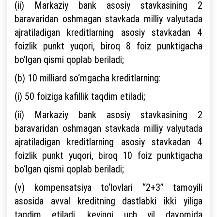
(ii) Markaziy bank asosiy stavkasining 2
baravaridan oshmagan stavkada milliy valyutada
ajratiladigan kreditlarning asosiy stavkadan 4
foizlik punkt yuqori, biroq 8 foiz punktigacha
bo‘lgan qismi qoplab beriladi;
(b) 10 milliard so‘mgacha kreditlarning:
(i) 50 foiziga kafillik taqdim etiladi;
(ii) Markaziy bank asosiy stavkasining 2
baravaridan oshmagan stavkada milliy valyutada
ajratiladigan kreditlarning asosiy stavkadan 4
foizlik punkt yuqori, biroq 10 foiz punktigacha
bo‘lgan qismi qoplab beriladi;
(v) kompensatsiya to‘lovlari “2+3” tamoyili
asosida avval kreditning dastlabki ikki yiliga
taqdim etiladi, keyingi uch yil davomida