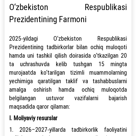
O‘zbekiston Respublikasi
Prezidentining Farmoni
2025-yildagi O‘zbekiston Respublikasi
Prezidentining tadbirkorlar bilan ochiq muloqoti
hamda uni tashkil qilish doirasida o‘tkazilgan 20
ta uchrashuvda kelib tushgan 15 mingta
murojaatda ko‘tarilgan tizimli muammolarning
yechimiga qaratilgan taklif va tashabbuslarni
amalga oshirish hamda ochiq muloqotda
belgilangan ustuvor vazifalarni bajarish
maqsadida qaror qilaman:
I. Moliyaviy resurslar
1. 2026–2027-yillarda tadbirkorlik faoliyatini