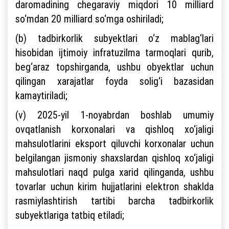
daromadining chegaraviy miqdori 10 milliard
so‘mdan 20 milliard so‘mga oshiriladi;
(b) tadbirkorlik subyektlari o‘z mablag‘lari
hisobidan ijtimoiy infratuzilma tarmoqlari qurib,
beg‘araz topshirganda, ushbu obyektlar uchun
qilingan xarajatlar foyda solig‘i bazasidan
kamaytiriladi;
(v) 2025-yil 1-noyabrdan boshlab umumiy
ovqatlanish korxonalari va qishloq xo‘jaligi
mahsulotlarini eksport qiluvchi korxonalar uchun
belgilangan jismoniy shaxslardan qishloq xo‘jaligi
mahsulotlari naqd pulga xarid qilinganda, ushbu
tovarlar uchun kirim hujjatlarini elektron shaklda
rasmiylashtirish tartibi barcha tadbirkorlik
subyektlariga tatbiq etiladi;