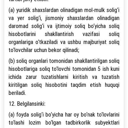
(a) yuridik shaxslardan olinadigan mol-mulk solig‘i
va yer solig‘i, jismoniy shaxslardan olinadigan
daromad solig‘i va ijtimoiy soliq bo‘yicha soliq
hisobotlarini shakllantirish vazifasi soliq
organlariga o‘tkaziladi va ushbu majburiyat soliq
to‘lovchilar uchun bekor qilinadi;
(b) soliq organlari tomonidan shakllantirilgan soliq
hisobotlariga soliq to‘lovchi tomonidan 5 ish kuni
ichida zarur tuzatishlarni kiritish va tuzatish
kiritilgan soliq hisobotini taqdim etish huquqi
beriladi.
12. Belgilansinki:
(a) foyda solig‘i bo‘yicha har oy bo‘nak to‘lovlarini
to‘lashi lozim bo‘lgan tadbirkorlik subyektlari