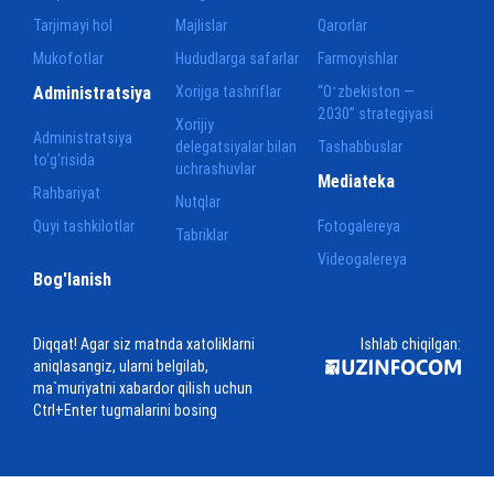
Tarjimayi hol
Majlislar
Qarorlar
Mukofotlar
Hududlarga safarlar
Farmoyishlar
Administratsiya
Xorijga tashriflar
“Oʻzbekiston —
2030” strategiyasi
Xorijiy
Administratsiya
delegatsiyalar bilan
Tashabbuslar
to‘g‘risida
uchrashuvlar
Mediateka
Rahbariyat
Nutqlar
Quyi tashkilotlar
Fotogalereya
Tabriklar
Videogalereya
Bog'lanish
Diqqat! Agar siz matnda xatoliklarni
Ishlab chiqilgan:
aniqlasangiz, ularni belgilab,
ma`muriyatni xabardor qilish uchun
Ctrl+Enter tugmalarini bosing