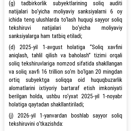
(g) tadbirkorlik subyektlarining soliq auditi
natijalari bo‘yicha moliyaviy sanksiyalarni 6 oy
ichida teng ulushlarda to‘lash huquqi sayyor soliq
tekshiruvi natijalari bo‘yicha moliyaviy
sanksiyalarga ham tatbiq etiladi;
(d) 2025-yil 1-avgust holatiga “Soliq xavfini
aniqlash, tahlil qilish va baholash” tizimi orqali
soliq tekshiruvlariga nomzod sifatida shakllangan
va soliq xavfi 16 trillion so‘m bo‘lgan 20 mingdan
ortiq subyektga soliqqa oid huquqbuzarlik
alomatlarini ixtiyoriy bartaraf etish imkoniyati
berilgan holda, ushbu ro‘yxat 2025-yil 1-noyabr
holatiga qaytadan shakllantiriladi;
(j) 2026-yil 1-yanvardan boshlab sayyor soliq
tekshiruvini o‘tkazishda: