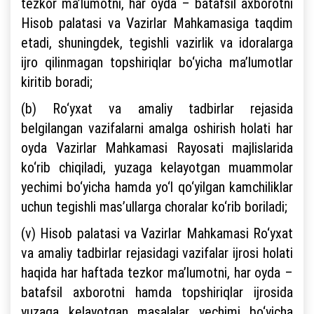
tezkor ma’lumotni, har oyda – batafsil axborotni
Hisob palatasi va Vazirlar Mahkamasiga taqdim
etadi, shuningdek, tegishli vazirlik va idoralarga
ijro qilinmagan topshiriqlar bo‘yicha ma’lumotlar
kiritib boradi;
(b) Ro‘yxat va amaliy tadbirlar rejasida
belgilangan vazifalarni amalga oshirish holati har
oyda Vazirlar Mahkamasi Rayosati majlislarida
ko‘rib chiqiladi, yuzaga kelayotgan muammolar
yechimi bo‘yicha hamda yo‘l qo‘yilgan kamchiliklar
uchun tegishli mas’ullarga choralar ko‘rib boriladi;
(v) Hisob palatasi va Vazirlar Mahkamasi Ro‘yxat
va amaliy tadbirlar rejasidagi vazifalar ijrosi holati
haqida har haftada tezkor ma’lumotni, har oyda –
batafsil axborotni hamda topshiriqlar ijrosida
yuzaga kelayotgan masalalar yechimi bo‘yicha