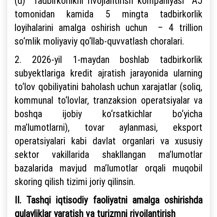
(d) “Tadbirkorlikni rivojlantirish kompaniyasi” AJ
tomonidan kamida 5 mingta tadbirkorlik
loyihalarini amalga oshirish uchun – 4 trillion
so‘mlik moliyaviy qo‘llab-quvvatlash choralari.
2. 2026-yil 1-maydan boshlab tadbirkorlik
subyektlariga kredit ajratish jarayonida ularning
to‘lov qobiliyatini baholash uchun xarajatlar (soliq,
kommunal to‘lovlar, tranzaksion operatsiyalar va
boshqa ijobiy ko‘rsatkichlar bo‘yicha
ma’lumotlarni), tovar aylanmasi, eksport
operatsiyalari kabi davlat organlari va xususiy
sektor vakillarida shakllangan ma’lumotlar
bazalarida mavjud ma’lumotlar orqali muqobil
skoring qilish tizimi joriy qilinsin.
II. Tashqi iqtisodiy faoliyatni amalga oshirishda
qulayliklar yaratish va turizmni rivojlantirish