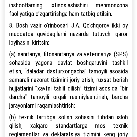
inshootlarning ixtisoslashishini mehmonxona
faoliyatiga o‘zgartirishga ham tatbiq etilsin.
8. Bosh vazir o‘rinbosari J.A. Qo‘chqorov ikki oy
muddatda quyidagilarni nazarda tutuvchi qaror
loyihasini kiritsin:
(a) sanitariya, fitosanitariya va veterinariya (SPS)
sohasida yagona davlat boshqaruvini tashkil
etish, “daladan dasturxongacha” tamoyili asosida
samarali nazorat tizimini joriy etish, ruxsat berish
hujjatlarini “xavfni tahlil qilish” tizimi asosida “bir
darcha” tamoyili orqali rasmiylashtirish, barcha
jarayonlarni raqamlashtirish;
(b) texnik tartibga solish sohasini tubdan isloh
qilish, xalqaro standartlarga mos texnik
reglamentlar va deklaratsiya tizimini keng joriy