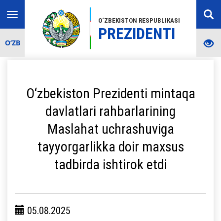
Toggle
O‘ZBEKISTON RESPUBLIKASI
navigation
PREZIDENTI
O‘ZB
O‘zbekiston Prezidenti mintaqa
davlatlari rahbarlarining
Maslahat uchrashuviga
tayyorgarlikka doir maxsus
tadbirda ishtirok etdi
05.08.2025