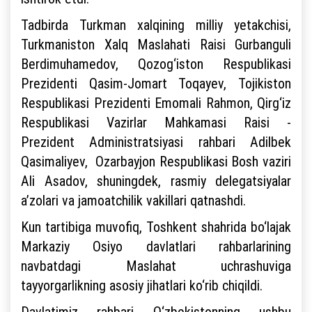
Tadbirda Turkman xalqining milliy yetakchisi,
Turkmaniston Xalq Maslahati Raisi Gurbanguli
Berdimuhamedov, Qozog‘iston Respublikasi
Prezidenti Qasim-Jomart Toqayev, Tojikiston
Respublikasi Prezidenti Emomali Rahmon, Qirg‘iz
Respublikasi Vazirlar Mahkamasi Raisi -
Prezident Administratsiyasi rahbari Adilbek
Qasimaliyev, Ozarbayjon Respublikasi Bosh vaziri
Ali Asadov, shuningdek, rasmiy delegatsiyalar
a’zolari va jamoatchilik vakillari qatnashdi.
Kun tartibiga muvofiq, Toshkent shahrida bo‘lajak
Markaziy Osiyo davlatlari rahbarlarining
navbatdagi Maslahat uchrashuviga
tayyorgarlikning asosiy jihatlari ko‘rib chiqildi.
Davlatimiz rahbari O‘zbekistonning ushbu