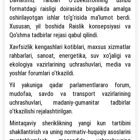
formatdagi raisligi doirasida birgalikda amalga
oshirilayotgan ishlar to‘g‘risida ma’lumot berdi.
Xususan, yil boshida Raislik konsepsiyasi va
Qo‘shma tadbirlar rejasi qabul qilindi.
Xavfsizlik kengashlari kotiblari, maxsus xizmatlar
rahbarlari, sanoat, energetika, suv xo‘jaligi va
ekologiya vazirlarining uchrashuvlari, media va
yoshlar forumlari o‘tkazildi.
Yil yakuniga qadar parlamentlararo forum,
mudofaa, savdo va transport vazirlarining
uchrashuvlari, madaniy-gumanitar tadbirlar
o‘tkazilishi rejalashtirilgan.
Mintaqaviy sheriklikning yangi kun tartibini
shakllantirish va uning normativ-huquqiy asoslarini