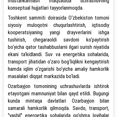
mustahkamlash maqsadida uchrashuvning
konseptual hujjatlari tayyorlanmoqda.
Toshkent sammiti doirasida O‘zbekiston tomoni
siyosiy muloqotni chuqurlashtirish, iqtisodiy
kooperatsiyaning yangi drayverlarini ishga
tushirish, chegaraoldi savdoni ko‘paytirish
bo‘yicha qator tashabbuslarni ilgari surish niyatida
ekani ta’kidlandi. Suv va energetika sohalarida,
transport jihatidan o‘zaro bog‘liqlikni kengaytirish
hamda iqlim o‘zgarishi bo‘yicha amaliy hamkorlik
masalalari diqqat markazida bo‘ladi.
Ozarbayjon tomonining uchrashuvlarda ishtirok
etayotgani mamnuniyat bilan qayd etildi. Bugungi
kunda mintaqa davlatlari Ozarbayjon bilan
samarali hamkorlik qilmoqda. Savdo, transport,
"yashil" energetika sohalarida qo‘shma loyihalar