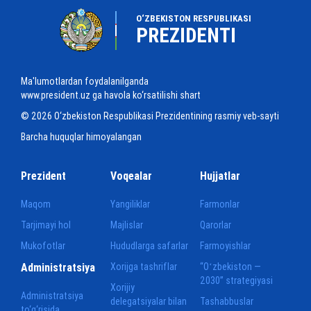
O‘ZBEKISTON RESPUBLIKASI
PREZIDENTI
Ma'lumotlardan foydalanilganda
www.president.uz ga havola ko‘rsatilishi shart
© 2026 O‘zbekiston Respublikasi Prezidentining rasmiy veb-sayti
Barcha huquqlar himoyalangan
Prezident
Voqealar
Hujjatlar
Maqom
Yangiliklar
Farmonlar
Tarjimayi hol
Majlislar
Qarorlar
Mukofotlar
Hududlarga safarlar
Farmoyishlar
Administratsiya
Xorijga tashriflar
“Oʻzbekiston —
2030” strategiyasi
Xorijiy
Administratsiya
delegatsiyalar bilan
Tashabbuslar
to‘g‘risida