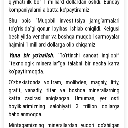
qiymati ilk bor 1 milliard dollardan oshdi. Bunday
kompaniyalarni albatta ko‘paytiramiz.
Shu bois “Muqobil investitsiya jamg‘armalari
to‘g‘risida”gi qonun loyihasi ishlab chiqildi. Kelgusi
besh yilda venchur va boshqa muqobil sarmoyalar
hajmini 1 milliard dollarga olib chiqamiz.
Yana bir yo‘nalish.
“To‘rtinchi sanoat inqilobi”
“texnologik minerallar”ga talabni bir necha karra
ko‘paytirmoqda.
O‘zbekistonda volfram, molibden, magniy, litiy,
grafit, vanadiy, titan va boshqa minerallarning
katta zaxirasi aniqlangan. Umuman, yer osti
boyliklarimizning salohiyati 3 trillion dollarga
baholanmoqda.
Mintaqamizning minerallardan yuqori qo‘shilgan