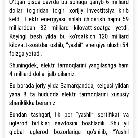
O‘tgan qisqa davrda bu sohaga qariyb 6 milliard
dollar to‘g‘ridan to‘g‘ri xorijiy investitsiya kirib
keldi. Elektr energiyasi ishlab chiqarish hajmi 59
milliarddan 82 milliard kilovatt-soatga yetdi.
Keyingi besh yilda bu ko‘rsatkich 120 milliard
kilovatt-soatdan oshib, “yashil” energiya ulushi 54
foizga yetadi.
Shuningdek, elektr tarmoqlarini yangilashga ham
4 milliard dollar jalb qilamiz.
Bu borada joriy yilda Samarqandda, kelgusi yildan
yana 8 ta hududda elektr tarmoqlarini xususiy
sheriklikka beramiz.
Bundan tashqari, ilk bor “yashil” sertifikat va
uglerod birliklari savdosini boshladik. Shu yil
global uglerod bozorlariga qo‘shilib, “Yashil