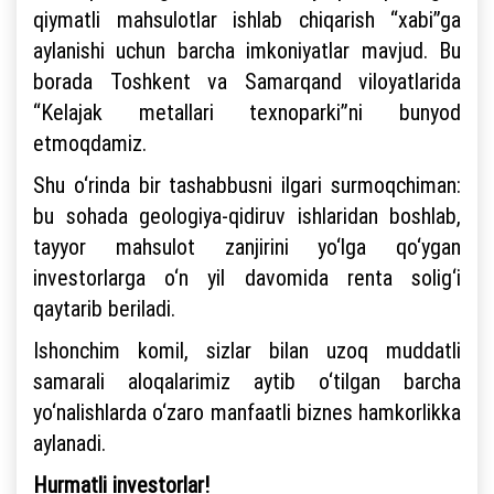
qiymatli mahsulotlar ishlab chiqarish “xabi”ga
aylanishi uchun barcha imkoniyatlar mavjud. Bu
borada Toshkent va Samarqand viloyatlarida
“Kelajak metallari texnoparki”ni bunyod
etmoqdamiz.
Shu o‘rinda bir tashabbusni ilgari surmoqchiman:
bu sohada geologiya-qidiruv ishlaridan boshlab,
tayyor mahsulot zanjirini yo‘lga qo‘ygan
investorlarga o‘n yil davomida renta solig‘i
qaytarib beriladi.
Ishonchim komil, sizlar bilan uzoq muddatli
samarali aloqalarimiz aytib o‘tilgan barcha
yo‘nalishlarda o‘zaro manfaatli biznes hamkorlikka
aylanadi.
Hurmatli investorlar!