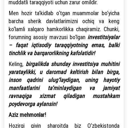
muddatli taraqqiyoti uchun zarur omildir.
Men hozir ta’kidlab o‘tgan muammolar bo‘yicha
barcha sherik davlatlarimizni ochiq va keng
ko‘lamli xalqaro hamkorlikka chaqiramiz. Chunki,
forumning asosiy mavzusi bo‘lgan
investitsiyalar
– faqat iqtisodiy taraqqiyotning emas, balki
tinchlik va barqarorlikning kafolatidir!
Keling,
birgalikda shunday investitsiya muhitini
yarataylikki, u daromad keltirish bilan birga,
inson qadrini ulug‘laydigan, uning hayotiy
manfaatlarini ta’minlaydigan va jamiyat
ravnaqiga xizmat qiladigan mustahkam
poydevorga aylansin!
Aziz mehmonlar!
Hozirgi qiyin sharoitda biz O‘zbekistonda