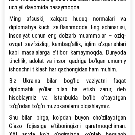
uch yil davomida pasaymoqda.
Ming afsuski, xalqaro huquq normalari va
diplomatiya kuchi zaiflashmoqda. Eng achinarlisi,
insoniyat uchun eng dolzarb muammolar – oziq-
ovqat xavfsizligi, kambag‘allik, iqlim o‘zgarishlari
kabi masalalarga e’tibor kamaymoqda. Dunyoda
tinchlik, adolat va inson qadriga bo‘lgan umumiy
ishonchni tiklash har qachongidan ham muhim.
Biz Ukraina bilan bog‘liq vaziyatni faqat
diplomatik yo‘llar bilan hal etish zarur, deb
hisoblaymiz va Istanbulda bo‘lib o‘tayotgan
to‘g‘ridan to‘g‘ri muzokaralarni olqishlaymiz.
Shu bilan birga, ko‘pdan buyon cho‘zilayotgan
G‘azo fojiasiga e’tiboringizni qaratmoqchiman.
XXI asrda ko‘z o‘ngimizda ko‘plab begunoh