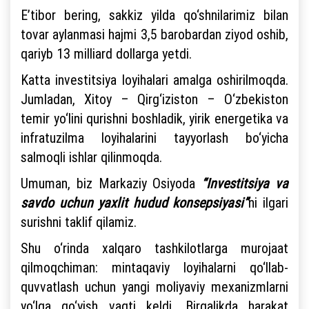
E’tibor bering, sakkiz yilda qo‘shnilarimiz bilan
tovar aylanmasi hajmi 3,5 barobardan ziyod oshib,
qariyb 13 milliard dollarga yetdi.
Katta investitsiya loyihalari amalga oshirilmoqda.
Jumladan, Xitoy – Qirg‘iziston – O‘zbekiston
temir yo‘lini qurishni boshladik, yirik energetika va
infratuzilma loyihalarini tayyorlash bo‘yicha
salmoqli ishlar qilinmoqda.
Umuman, biz Markaziy Osiyoda
“Investitsiya va
savdo uchun yaxlit hudud konsepsiyasi”
ni ilgari
surishni taklif qilamiz.
Shu o‘rinda xalqaro tashkilotlarga murojaat
qilmoqchiman: mintaqaviy loyihalarni qo‘llab-
quvvatlash uchun yangi moliyaviy mexanizmlarni
yo‘lga qo‘yish vaqti keldi. Birgalikda harakat