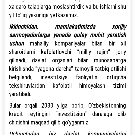
xalqaro talablarga moslashtirdik va bu ishlarni shu
yil to‘liq yakuniga yetkazamiz.
Ikkinchidan, mamlakatimizda xorijiy
sarmoyadorlarga yanada qulay muhit yaratish
uchun
mahalliy kompaniyalar bilan bir xil
sharoitlarni kafolatlovchi “milliy rejim” joriy
qilinadi, davlat organlari bilan munosabatga
kirishishda “yagona darcha” tamoyili tatbiq etilishi
belgilandi, investitsiya faoliyatini ortiqcha
tekshiruvlardan kafolatli himoyalash tizimi
yaratiladi.
Bular orqali 2030 yilga borib, O‘zbekistonning
kredit reytingini “investitsion” darajaga olib
chiqishni maqsad qilib qo‘yganmiz.
Uchinchidan, biz davlat kompaniyalarini