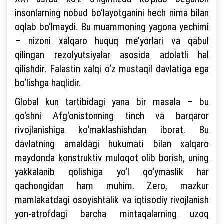
insonlarning nobud bo‘layotganini hech nima bilan
oqlab bo‘lmaydi. Bu muammoning yagona yechimi
– nizoni xalqaro huquq me’yorlari va qabul
qilingan rezolyutsiyalar asosida adolatli hal
qilishdir. Falastin xalqi o‘z mustaqil davlatiga ega
bo‘lishga haqlidir.
Global kun tartibidagi yana bir masala – bu
qo‘shni Afg‘onistonning tinch va barqaror
rivojlanishiga ko‘maklashishdan iborat. Bu
davlatning amaldagi hukumati bilan xalqaro
maydonda konstruktiv muloqot olib borish, uning
yakkalanib qolishiga yo‘l qo‘ymaslik har
qachongidan ham muhim. Zero, mazkur
mamlakatdagi osoyishtalik va iqtisodiy rivojlanish
yon-atrofdagi barcha mintaqalarning uzoq