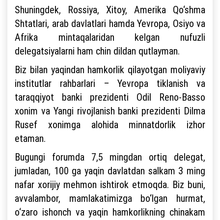
Shuningdek, Rossiya, Xitoy, Amerika Qo‘shma
Shtatlari, arab davlatlari hamda Yevropa, Osiyo va
Afrika mintaqalaridan kelgan nufuzli
delegatsiyalarni ham chin dildan qutlayman.
Biz bilan yaqindan hamkorlik qilayotgan moliyaviy
institutlar rahbarlari – Yevropa tiklanish va
taraqqiyot banki prezidenti Odil Reno-Basso
xonim va Yangi rivojlanish banki prezidenti Dilma
Rusef xonimga alohida minnatdorlik izhor
etaman.
Bugungi forumda 7,5 mingdan ortiq delegat,
jumladan, 100 ga yaqin davlatdan salkam 3 ming
nafar xorijiy mehmon ishtirok etmoqda. Biz buni,
avvalambor, mamlakatimizga bo‘lgan hurmat,
o‘zaro ishonch va yaqin hamkorlikning chinakam