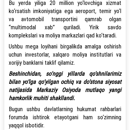
Bu yerda yiliga 20 million yo‘lovchiga xizmat
ko‘rsatish imkoniyatiga ega aeroport, temir yo‘l
va avtomobil transportini qamrab olgan
“multimodal xab” quriladi. Yirik savdo
komplekslari va moliya markazlari qad ko‘taradi.
Ushbu mega loyihani birgalikda amalga oshirish
uchun investorlar, xalqaro moliya institutlari va
xorijiy banklarni taklif qilamiz.
Beshinchidan, so‘nggi yillarda qo‘shnilarimiz
bilan yo‘lga qo‘yilgan ochiq va do‘stona siyosat
natijasida Markaziy Osiyoda mutlaqo yangi
hamkorlik muhiti shakllandi.
Bugun ushbu davlatlarning hukumat rahbarlari
forumda ishtirok etayotgani ham so‘zimning
yaqqol isbotidir.