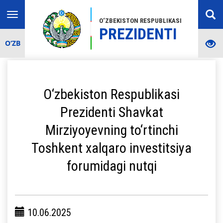
Toggle
O‘ZBEKISTON RESPUBLIKASI
navigation
PREZIDENTI
O‘ZB
O‘zbekiston Respublikasi
Prezidenti Shavkat
Mirziyoyevning to‘rtinchi
Toshkent xalqaro investitsiya
forumidagi nutqi
10.06.2025