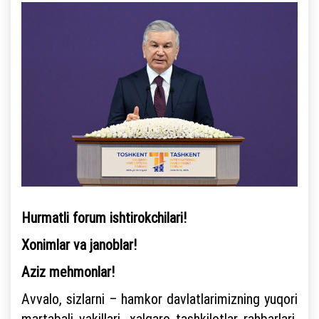
Hurmatli forum ishtirokchilari!
Xonimlar va janoblar!
Aziz mehmonlar!
Avvalo, sizlarni – hamkor davlatlarimizning yuqori
martabali vakillari, xalqaro tashkilotlar rahbarlari,