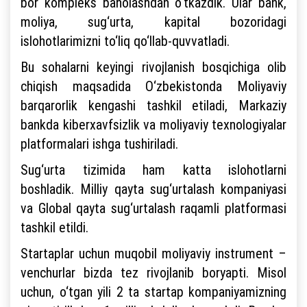
bor kompleks baholashdan o‘tkazdik. Ular bank,
moliya, sug‘urta, kapital bozoridagi
islohotlarimizni to‘liq qo‘llab-quvvatladi.
Bu sohalarni keyingi rivojlanish bosqichiga olib
chiqish maqsadida O‘zbekistonda Moliyaviy
barqarorlik kengashi tashkil etiladi, Markaziy
bankda kiberxavfsizlik va moliyaviy texnologiyalar
platformalari ishga tushiriladi.
Sug‘urta tizimida ham katta islohotlarni
boshladik. Milliy qayta sug‘urtalash kompaniyasi
va Global qayta sug‘urtalash raqamli platformasi
tashkil etildi.
Startaplar uchun muqobil moliyaviy instrument –
venchurlar bizda tez rivojlanib boryapti. Misol
uchun, o‘tgan yili 2 ta startap kompaniyamizning