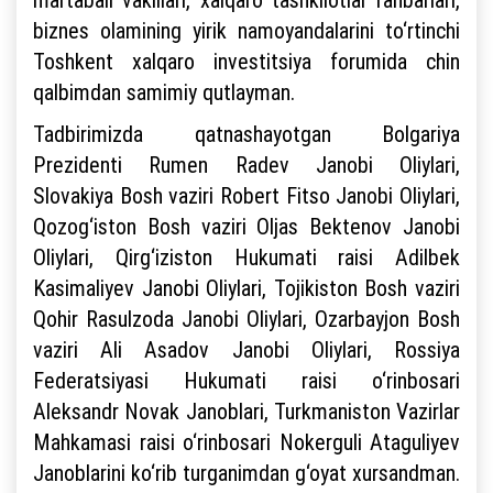
biznes olamining yirik namoyandalarini to‘rtinchi
Toshkent xalqaro investitsiya forumida chin
qalbimdan samimiy qutlayman.
Tadbirimizda qatnashayotgan Bolgariya
Prezidenti Rumen Radev Janobi Oliylari,
Slovakiya Bosh vaziri Robert Fitso Janobi Oliylari,
Qozog‘iston Bosh vaziri Oljas Bektenov Janobi
Oliylari, Qirg‘iziston Hukumati raisi Adilbek
Kasimaliyev Janobi Oliylari, Tojikiston Bosh vaziri
Qohir Rasulzoda Janobi Oliylari, Ozarbayjon Bosh
vaziri Ali Asadov Janobi Oliylari, Rossiya
Federatsiyasi Hukumati raisi o‘rinbosari
Aleksandr Novak Janoblari, Turkmaniston Vazirlar
Mahkamasi raisi o‘rinbosari Nokerguli Ataguliyev
Janoblarini ko‘rib turganimdan g‘oyat xursandman.