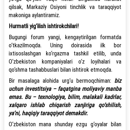
qilsak, Markaziy Osiyoni tinchlik va taraqqiyot
makoniga aylantiramiz.
Hurmatli yig‘ilish ishtirokchilari!
Bugungi forum yangi, kengaytirilgan formatda
o‘tkazilmoqda. Uning doirasida ilk bor
ixtisoslashgan ko‘rgazma tashkil etilib, unda
O‘zbekiston kompaniyalari o‘z loyihalari va
qo‘shma tashabbuslari bilan ishtirok etmoqda.
Bir masalaga alohida urg‘u bermoqchiman:
biz
uchun investitsiya – faqatgina moliyaviy manba
emas. Bu – texnologiya, bilim, malakali kadrlar,
xalqaro ishlab chiqarish zanjiriga qo‘shilish,
ya’ni, haqiqiy taraqqiyot demakdir.
O‘zbekiston mana shunday ezgu g‘oyalar bilan