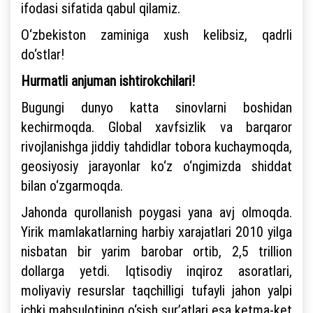
ifodasi sifatida qabul qilamiz.
O‘zbekiston zaminiga xush kelibsiz, qadrli
do‘stlar!
Hurmatli anjuman ishtirokchilari!
Bugungi dunyo katta sinovlarni boshidan
kechirmoqda. Global xavfsizlik va barqaror
rivojlanishga jiddiy tahdidlar tobora kuchaymoqda,
geosiyosiy jarayonlar ko‘z o‘ngimizda shiddat
bilan o‘zgarmoqda.
Jahonda qurollanish poygasi yana avj olmoqda.
Yirik mamlakatlarning harbiy xarajatlari 2010 yilga
nisbatan bir yarim barobar ortib, 2,5 trillion
dollarga yetdi. Iqtisodiy inqiroz asoratlari,
moliyaviy resurslar taqchilligi tufayli jahon yalpi
ichki mahsulotining o‘sish sur’atlari esa ketma-ket