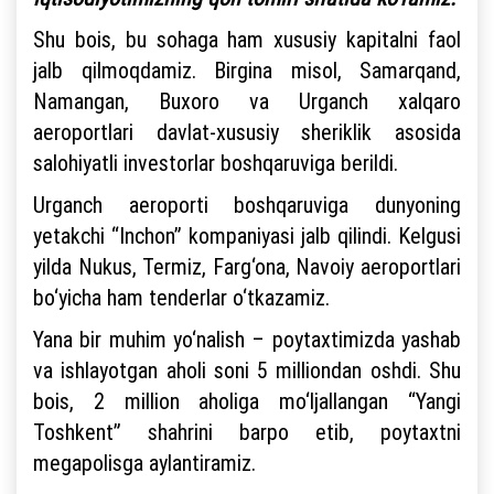
Shu bois, bu sohaga ham xususiy kapitalni faol
jalb qilmoqdamiz. Birgina misol, Samarqand,
Namangan, Buxoro va Urganch xalqaro
aeroportlari davlat-xususiy sheriklik asosida
salohiyatli investorlar boshqaruviga berildi.
Urganch aeroporti boshqaruviga dunyoning
yetakchi “Inchon” kompaniyasi jalb qilindi. Kelgusi
yilda Nukus, Termiz, Farg‘ona, Navoiy aeroportlari
bo‘yicha ham tenderlar o‘tkazamiz.
Yana bir muhim yo‘nalish – poytaxtimizda yashab
va ishlayotgan aholi soni 5 milliondan oshdi. Shu
bois, 2 million aholiga mo‘ljallangan “Yangi
Toshkent” shahrini barpo etib, poytaxtni
megapolisga aylantiramiz.