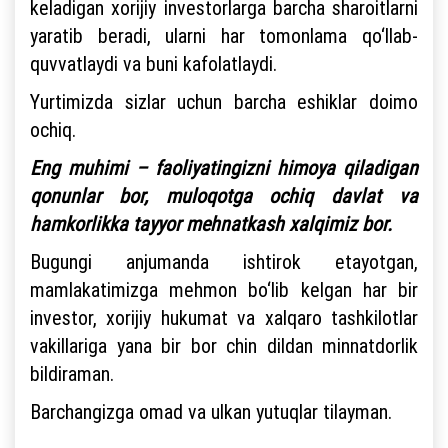
keladigan xorijiy investorlarga barcha sharoitlarni
yaratib beradi, ularni har tomonlama qo‘llab-
quvvatlaydi va buni kafolatlaydi.
Yurtimizda sizlar uchun barcha eshiklar doimo
ochiq.
Eng muhimi – faoliyatingizni himoya qiladigan
qonunlar bor, muloqotga ochiq davlat va
hamkorlikka tayyor mehnatkash xalqimiz bor.
Bugungi anjumanda ishtirok etayotgan,
mamlakatimizga mehmon bo‘lib kelgan har bir
investor, xorijiy hukumat va xalqaro tashkilotlar
vakillariga yana bir bor chin dildan minnatdorlik
bildiraman.
Barchangizga omad va ulkan yutuqlar tilayman.