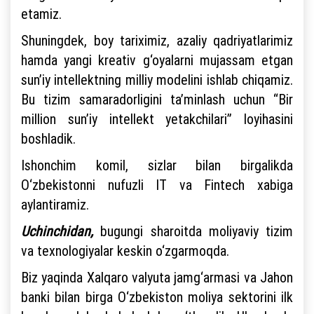
etamiz.
Shuningdek, boy tariximiz, azaliy qadriyatlarimiz
hamda yangi kreativ g‘oyalarni mujassam etgan
sun’iy intellektning milliy modelini ishlab chiqamiz.
Bu tizim samaradorligini ta’minlash uchun “Bir
million sun’iy intellekt yetakchilari” loyihasini
boshladik.
Ishonchim komil, sizlar bilan birgalikda
O‘zbekistonni nufuzli IT va Fintech xabiga
aylantiramiz.
Uchinchidan,
bugungi sharoitda moliyaviy tizim
va texnologiyalar keskin o‘zgarmoqda.
Biz yaqinda Xalqaro valyuta jamg‘armasi va Jahon
banki bilan birga O‘zbekiston moliya sektorini ilk