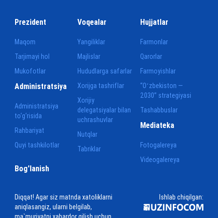
Prezident
Voqealar
Hujjatlar
Maqom
Yangiliklar
Farmonlar
Tarjimayi hol
Majlislar
Qarorlar
Mukofotlar
Hududlarga safarlar
Farmoyishlar
Administratsiya
Xorijga tashriflar
“Oʻzbekiston —
2030” strategiyasi
Xorijiy
Administratsiya
delegatsiyalar bilan
Tashabbuslar
to‘g‘risida
uchrashuvlar
Mediateka
Rahbariyat
Nutqlar
Quyi tashkilotlar
Fotogalereya
Tabriklar
Videogalereya
Bog'lanish
Diqqat! Agar siz matnda xatoliklarni
Ishlab chiqilgan:
aniqlasangiz, ularni belgilab,
ma`muriyatni xabardor qilish uchun