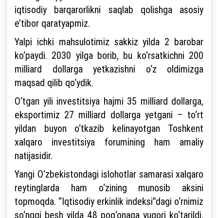
iqtisodiy barqarorlikni saqlab qolishga asosiy
e’tibor qaratyapmiz.
Yalpi ichki mahsulotimiz sakkiz yilda 2 barobar
ko‘paydi. 2030 yilga borib, bu ko‘rsatkichni 200
milliard dollarga yetkazishni o‘z oldimizga
maqsad qilib qo‘ydik.
O‘tgan yili investitsiya hajmi 35 milliard dollarga,
eksportimiz 27 milliard dollarga yetgani – to‘rt
yildan buyon o‘tkazib kelinayotgan Toshkent
xalqaro investitsiya forumining ham amaliy
natijasidir.
Yangi O‘zbekistondagi islohotlar samarasi xalqaro
reytinglarda ham o‘zining munosib aksini
topmoqda. “Iqtisodiy erkinlik indeksi”dagi o‘rnimiz
so‘nggi besh yilda 48 pog‘onaga yuqori ko‘tarildi.