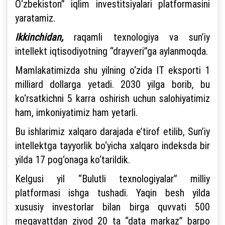
O‘zbekiston” iqlim investitsiyalari platformasini
yaratamiz.
Ikkinchidan,
raqamli texnologiya va sun’iy
intellekt iqtisodiyotning “drayveri”ga aylanmoqda.
Mamlakatimizda shu yilning o‘zida IT eksporti 1
milliard dollarga yetadi. 2030 yilga borib, bu
ko‘rsatkichni 5 karra oshirish uchun salohiyatimiz
ham, imkoniyatimiz ham yetarli.
Bu ishlarimiz xalqaro darajada e’tirof etilib, Sun’iy
intellektga tayyorlik bo‘yicha xalqaro indeksda bir
yilda 17 pog‘onaga ko‘tarildik.
Kelgusi yil “Bulutli texnologiyalar” milliy
platformasi ishga tushadi. Yaqin besh yilda
xususiy investorlar bilan birga quvvati 500
megavattdan ziyod 20 ta “data markaz” barpo