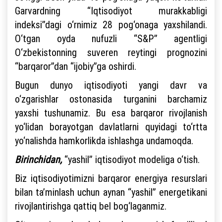
Garvardning “Iqtisodiyot murakkabligi
indeksi”dagi o‘rnimiz 28 pog‘onaga yaxshilandi.
O‘tgan oyda nufuzli “S&P” agentligi
O‘zbekistonning suveren reytingi prognozini
“barqaror”dan “ijobiy”ga oshirdi.
Bugun dunyo iqtisodiyoti yangi davr va
o‘zgarishlar ostonasida turganini barchamiz
yaxshi tushunamiz. Bu esa barqaror rivojlanish
yo‘lidan borayotgan davlatlarni quyidagi to‘rtta
yo‘nalishda hamkorlikda ishlashga undamoqda.
Birinchidan,
“yashil” iqtisodiyot modeliga o‘tish.
Biz iqtisodiyotimizni barqaror energiya resurslari
bilan ta’minlash uchun aynan “yashil” energetikani
rivojlantirishga qattiq bel bog‘laganmiz.