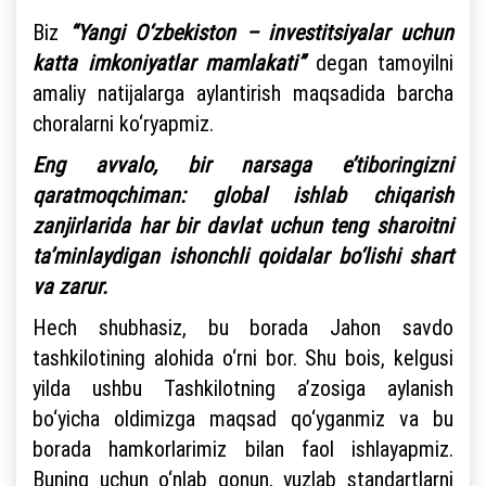
Biz
“Yangi O‘zbekiston – investitsiyalar uchun
katta imkoniyatlar mamlakati”
degan tamoyilni
amaliy natijalarga aylantirish maqsadida barcha
choralarni ko‘ryapmiz.
Eng avvalo, bir narsaga e’tiboringizni
qaratmoqchiman: global ishlab chiqarish
zanjirlarida har bir davlat uchun teng sharoitni
ta’minlaydigan ishonchli qoidalar bo‘lishi shart
va zarur.
Hech shubhasiz, bu borada Jahon savdo
tashkilotining alohida o‘rni bor. Shu bois, kelgusi
yilda ushbu Tashkilotning a’zosiga aylanish
bo‘yicha oldimizga maqsad qo‘yganmiz va bu
borada hamkorlarimiz bilan faol ishlayapmiz.
Buning uchun o‘nlab qonun, yuzlab standartlarni