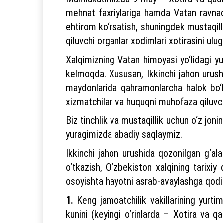
mehnat faxriylariga hamda Vatan ravnaq
ehtirom ko‘rsatish, shuningdek mustaqill
qiluvchi organlar xodimlari xotirasini ulu
Xalqimizning Vatan himoyasi yo‘lidagi y
kelmoqda. Xususan, Ikkinchi jahon urushi
maydonlarida qahramonlarcha halok bo‘lg
xizmatchilar va huquqni muhofaza qiluvchi 
Biz tinchlik va mustaqillik uchun o‘z jon
yuragimizda abadiy saqlaymiz.
Ikkinchi jahon urushida qozonilgan g‘ala
o‘tkazish, O‘zbekiston xalqining tarixiy
osoyishta hayotni asrab-avaylashga qodir
1.
Keng jamoatchilik vakillarining yurti
kunini (keyingi o‘rinlarda – Xotira va q