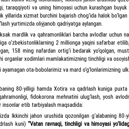
i, taraqqiyoti va uning himoyasi uchun kurashgan buyuk a
ik yillarida xizmat burchini bajarish chog‘ida halok bo‘lga
g‘lash yurtimizda oliyjanob qadriyatga aylangan.
uksak mardlik va qahramonliklari barcha avlodlar uchun na
ga o‘zbekistonliklarning 2 millionga yaqini safarbar etili
an, 158 ming nafardan ortig‘i bedarak yo‘qolgan, mustaq
organlar xodimlari mamlakatimizning tinchligi va osoyishtali
ini ayamagan ota-bobolarimiz va mard o‘g‘lonlarimizning ulka
baning 80-yilligi hamda Xotira va qadrlash kuniga puxta 
 qahramonligi, fidokorona mehnatini ulug‘lash, yosh avlo
 insonlar etib tarbiyalash maqsadida:
mizda Ikkinchi jahon urushida qozonilgan g‘alabaning 80-
adrlash kuni)
“Vatan ravnaqi, tinchligi va himoyasi yo‘lid