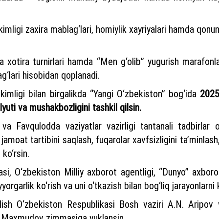
imligi zaxira mablag‘lari, homiylik xayriyalari hamda qon
ha xotira turnirlari hamda “Men g‘olib” yugurish marafonl
ag‘lari hisobidan qoplanadi.
imligi bilan birgalikda “Yangi O‘zbekiston” bog‘ida
2025
uti va mushakbozligini tashkil qilsin.
ya va Favqulodda vaziyatlar vazirligi tantanali tadbirla
jamoat tartibini saqlash, fuqarolar xavfsizligini ta’minlash
 ko‘rsin.
asi, O‘zbekiston Milliy axborot agentligi, “Dunyo” axbo
orgarlik ko‘rish va uni o‘tkazish bilan bog‘liq jarayonlarni 
lish O‘zbekiston Respublikasi Bosh vaziri A.N. Aripov 
.V. Maxmudov zimmasiga yuklansin.