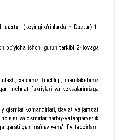
h dasturi (keyingi o‘rinlarda – Dastur) 1-
h bo‘yicha ishchi guruh tarkibi 2-ilovaga
amlash, xalqimiz tinchligi, mamlakatimiz
‘lgan mehnat faxriylari va keksalarimizga
biy qismlar komandirlari, davlat va jamoat
 bolalar va o‘smirlar harbiy-vatanparvarlik
ga qaratilgan ma’naviy-ma’rifiy tadbirlarni