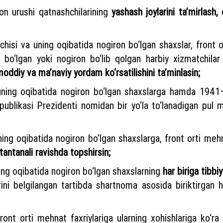
hon urushi qatnashchilarining
yashash joylarini ta’mirlash,
chisi va uning oqibatida nogiron bo‘lgan shaxslar, front ort
k bo‘lgan yoki nogiron bo‘lib qolgan harbiy xizmatchila
oddiy va ma’naviy yordam ko‘rsatilishini ta’minlasin;
a uning oqibatida nogiron bo‘lgan shaxslarga hamda 1941
ublikasi Prezidenti nomidan bir yo‘la to‘lanadigan pul mu
uning oqibatida nogiron bo‘lgan shaxslarga, front orti meh
 tantanali ravishda topshirsin;
ning oqibatida nogiron bo‘lgan shaxslarning
har biriga tibbi
ni belgilangan tartibda shartnoma asosida biriktirgan 
front orti mehnat faxriylariga ularning xohishlariga ko‘r