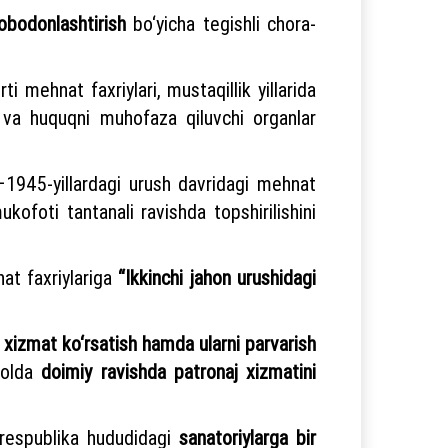
 obodonlashtirish
bo‘yicha tegishli chora-
i mehnat faxriylari, mustaqillik yillarida
r va huquqni muhofaza qiluvchi organlar
–1945-yillardagi urush davridagi mehnat
kofoti tantanali ravishda topshirilishini
nat faxriylariga
“Ikkinchi jahon urushidagi
y xizmat ko‘rsatish hamda ularni parvarish
holda
doimiy ravishda patronaj xizmatini
a respublika hududidagi
sanatoriylarga bir