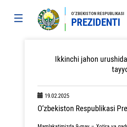
O‘ZBEKISTON RESPUBLIKASI
PREZIDENTI
Ikkinchi jahon urushida
tayyo
19.02.2025
O‘zbekiston Respublikasi Pre
Mamlakatimizda 9-may – Xotira va qadrla