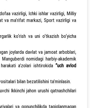
a vazirligi, Ichki ishlar vazirligi, Milliy
at va ma’rifat markazi, Sport vazirligi va
arlik ko‘rish va uni o‘tkazish bo‘yicha
gan joylarda davlat va jamoat arboblari,
din Manguberdi nomidagi harbiy-akademik
 harakati a’zolari ishtirokida
“uch avlod
italari bilan bezatilishini ta’minlasin.
uvchi Ikkinchi jahon urushi qatnashchilari
riyalari va qonunchilikda taqiqlanmagan