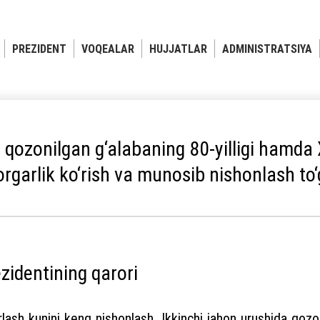
PREZIDENT
VOQEALAR
HUJJATLAR
ADMINISTRATSIYA
 qozonilgan g‘alabaning 80-yilligi hamda
rgarlik ko‘rish va munosib nishonlash to‘g
zidentining qarori
sh kunini keng nishonlash, Ikkinchi jahon urushida qozo