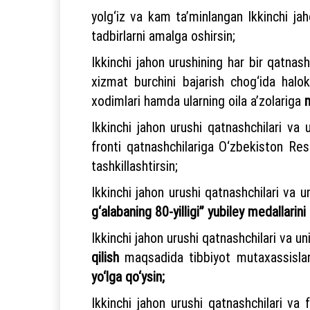
yolg‘iz va kam ta’minlangan Ikkinchi ja
tadbirlarni amalga oshirsin;
Ikkinchi jahon urushining har bir qatnash
xizmat burchini bajarish chog‘ida halo
xodimlari hamda ularning oila a’zolariga
m
Ikkinchi jahon urushi qatnashchilari v
fronti qatnashchilariga O‘zbekiston Resp
tashkillashtirsin;
Ikkinchi jahon urushi qatnashchilari va 
g‘alabaning 80-yilligi” yubiley medallarini
Ikkinchi jahon urushi qatnashchilari va u
qilish
maqsadida tibbiyot mutaxassislari
yo‘lga qo‘ysin;
Ikkinchi jahon urushi qatnashchilari va 