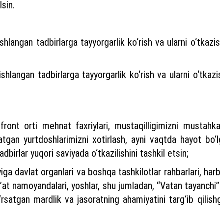
lsin.
langan tadbirlarga tayyorgarlik ko‘rish va ularni o‘tkazis
hlangan tadbirlarga tayyorgarlik ko‘rish va ularni o‘tkazis
 front orti mehnat faxriylari, mustaqilligimizni mustahk
rsatgan yurtdoshlarimizni xotirlash, ayni vaqtda hayot bo
birlar yuqori saviyada o‘tkazilishini tashkil etsin;
ga davlat organlari va boshqa tashkilotlar rahbarlari, har
n’at namoyandalari, yoshlar, shu jumladan, “Vatan tayanchi”
ko‘rsatgan mardlik va jasoratning ahamiyatini targ‘ib qilish