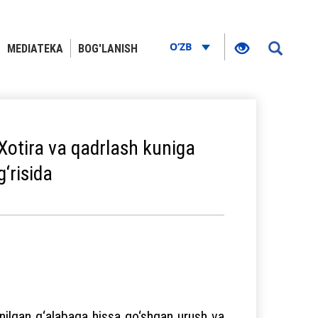
O‘ZB
MEDIATEKA
BOG'LANISH
 Xotira va qadrlash kuniga
‘risida
nilgan g‘alabaga hissa qo‘shgan urush va