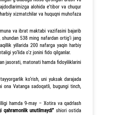
jdodlarimizga alohida e’tibor va chuqur
n harbiy xizmatchilar va huquqni muhofaza
muna va ibrat maktabi vazifasini bajarib
b, shundan 538 ming nafardan ortig‘i jang
illik yillarida 200 nafarga yaqin harbiy
gi yo‘lida o‘z jonini fido qilganlar.
n jasorati, matonati hamda fidoyiliklarini
tayyorgarlik ko‘rish, uni yuksak darajada
dni ona Vatanga sadoqatli, bugungi tinch,
yilligi hamda 9-may – Xotira va qadrlash
agi qahramonlik unutilmaydi”
shiori ostida