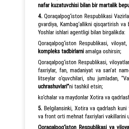
nafar kuzatuvchisi bilan bir martalik bepul
4.
Qoraqalpog‘iston Respublikasi Vazirlar 
gvardiya, Kambag‘allikni qisqartirish va 
Yoshlar ishlari agentligi bilan birgalikda:
Qoraqalpog‘iston Respublikasi, viloyat
kompleks tadbirlarni
amalga oshirsin;
Qoraqalpog‘iston Respublikasi, viloyatl
faxriylar, fan, madaniyat va san’at na
litseylar o‘quvchilari, shu jumladan, “V
uchrashuvlari”
ni tashkil etsin;
ko‘chalar va maydonlar Xotira va qadrlash 
5.
Belgilansinki, Xotira va qadrlash kuni 
va front orti mehnat faxriylari vakillarini 
Qoraqalpog‘iston Respublikasi va viloya