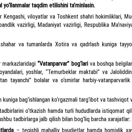
 yo‘llanmalar taqdim etilishini ta’minlasin.
Kengashi, viloyatlar va Toshkent shahri hokimliklari, Mudofa
bandlik vazirligi, Madaniyat vazirligi, Respublika Ma’naviy
, shahar va tumanlarda Xotira va qadrlash kuniga tayyorg
ar markazlaridagi
“Vatanparvar” bog‘lari
va boshqa belgilan
moyandalari, yoshlar, “Temurbeklar maktabi” va Jalolid
atan tayanchi” bolalar va o‘smirlar harbiy-vatanparvarlik
kuniga bag‘ishlangan ko‘rgazmali targ‘ibot va tashviqot vos
tadbirlarini o‘tkazish hamda turli hududlarda istiqomat qil
ushbu tadbirlarga jalb qilish bilan bog‘liq barcha xarajatlar:
tlarda
– tegishli mahalliy byudjetlar hamda homiylik xay