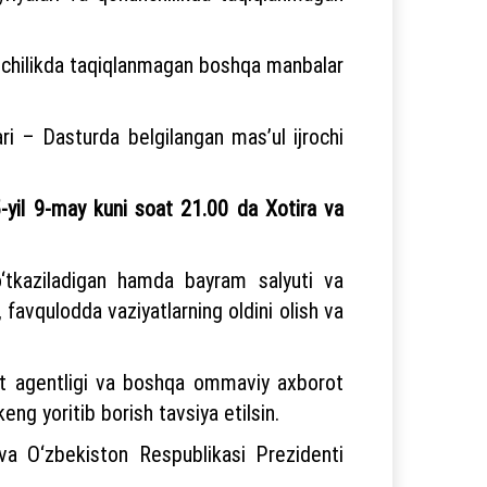
unchilikda taqiqlanmagan boshqa manbalar
ari – Dasturda belgilangan mas’ul ijrochi
-yil 9-may kuni soat 21.00 da Xotira va
r o‘tkaziladigan hamda bayram salyuti va
, favqulodda vaziyatlarning oldini olish va
rot agentligi va boshqa ommaviy axborot
keng yoritib borish tavsiya etilsin.
va O‘zbekiston Respublikasi Prezidenti