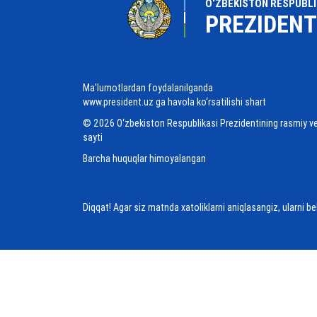
O‘ZBEKISTON RESPUBLI
PREZIDENT
Ma'lumotlardan foydalanilganda
www.president.uz ga havola ko‘rsatilishi shart
© 2026 O‘zbekiston Respublikasi Prezidentining rasmiy v
sayti
Barcha huquqlar himoyalangan
Diqqat! Agar siz matnda xatoliklarni aniqlasangiz, ularni b