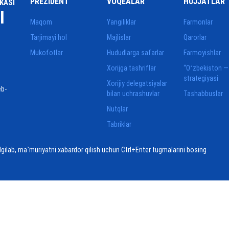
PREZIDENT
VOQEALAR
HUJJATLAR
KASI
I
Maqom
Yangiliklar
Farmonlar
Tarjimayi hol
Majlislar
Qarorlar
Mukofotlar
Hududlarga safarlar
Farmoyishlar
Xorijga tashriflar
“Oʻzbekiston —
strategiyasi
Xorijiy delegatsiyalar
eb-
bilan uchrashuvlar
Tashabbuslar
Nutqlar
Tabriklar
elgilab, ma`muriyatni xabardor qilish uchun Ctrl+Enter tugmalarini bosing