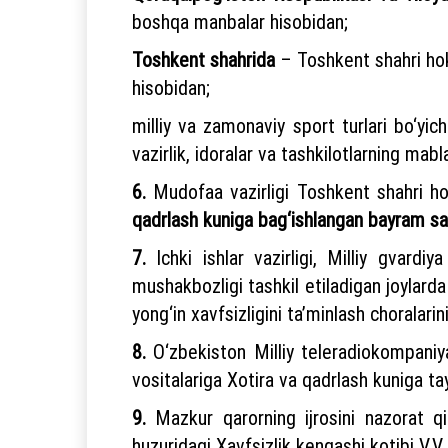
boshqa manbalar hisobidan;
Toshkent shahrida
– Toshkent shahri hok
hisobidan;
milliy va zamonaviy sport turlari bo‘yic
vazirlik, idoralar va tashkilotlarning mabl
6.
Mudofaa vazirligi Toshkent shahri hok
qadrlash kuniga bag‘ishlangan bayram saly
7.
Ichki ishlar vazirligi, Milliy gvardi
mushakbozligi tashkil etiladigan joylarda 
yong‘in xavfsizligini ta’minlash choralarini
8.
O‘zbekiston Milliy teleradiokompaniy
vositalariga Xotira va qadrlash kuniga tayy
9.
Mazkur qarorning ijrosini nazorat qi
huzuridagi Xavfsizlik kengashi kotibi V