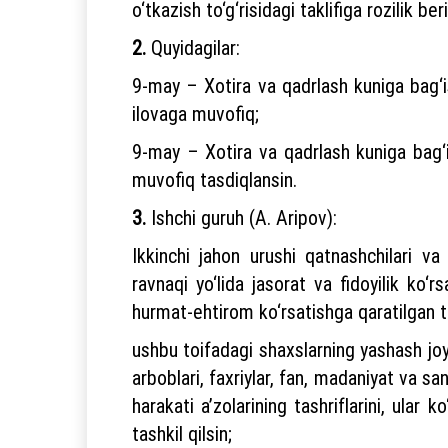
o‘tkazish to‘g‘risidagi taklifiga rozilik beri
2.
Quyidagilar:
9-may – Xotira va qadrlash kuniga bag‘ish
ilovaga muvofiq;
9-may – Xotira va qadrlash kuniga bag‘is
muvofiq tasdiqlansin.
3.
Ishchi guruh (A. Aripov):
Ikkinchi jahon urushi qatnashchilari va
ravnaqi yo‘lida jasorat va fidoyilik ko‘
hurmat-ehtirom ko‘rsatishga qaratilgan tad
ushbu toifadagi shaxslarning yashash joyi
arboblari, faxriylar, fan, madaniyat va sa
harakati a’zolarining tashriflarini, ular 
tashkil qilsin;