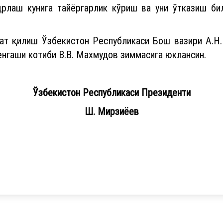
дрлаш кунига тайёргарлик кўриш ва уни ўтказиш би
т қилиш Ўзбекистон Республикаси Бош вазири А.Н.
нгаши котиби В.В. Махмудов зиммасига юклансин.
Ўзбекистон Республикаси Президенти
Ш. Мирзиёев