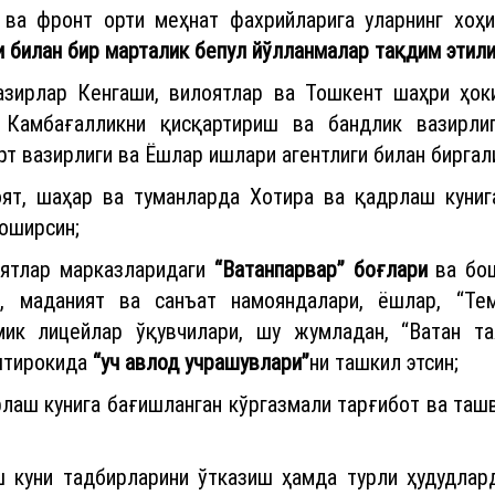
ва фронт орти меҳнат фахрийларига уларнинг хоҳи
и билан бир марталик бепул йўлланмалар тақдим этил
азирлар Кенгаши, вилоятлар ва Тошкент шаҳри ҳок
 Камбағалликни қисқартириш ва бандлик вазирлиг
т вазирлиги ва Ёшлар ишлари агентлиги билан биргал
оят, шаҳар ва туманларда Хотира ва қадрлаш куниг
оширсин;
ятлар марказларидаги
“Ватанпарвар” боғлари
ва бош
н, маданият ва санъат намояндалари, ёшлар, “Те
мик лицейлар ўқувчилари, шу жумладан, “Ватан та
иштирокида
“уч авлод учрашувлари”
ни ташкил этсин;
рлаш кунига бағишланган кўргазмали тарғибот ва таш
ш куни тадбирларини ўтказиш ҳамда турли ҳудудлар