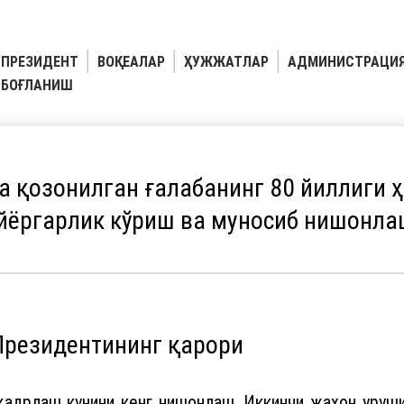
ПРЕЗИДЕНТ
ВОҚЕАЛАР
ҲУЖЖАТЛАР
АДМИНИСТРАЦИ
БОҒЛАНИШ
 қозонилган ғалабанинг 80 йиллиги 
айёргарлик кўриш ва муносиб нишонла
Президентининг қарори
адрлаш кунини кенг нишонлаш, Иккинчи жаҳон уруши