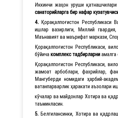
Иккинчи жаҳон уруши қатнашчилари 
санаторийларга бир нафар кузатувчис
4.
Қорақалпоғистон Республикаси В
ишлар вазирлиги, Миллий гвардия,
Маънавият ва маърифат маркази, Спор
Қорақалпоғистон Республикаси, вил
бўйича
комплекс тадбирларни
амалга 
Қорақалпоғистон Республикаси, вило
жамоат арбоблари, фахрийлар, фа
Мангуберди номидаги ҳарбий-акаде
ватанпарварлик ҳаракати аъзолари 
кўчалар ва майдонлар Хотира ва қад
таъминласин.
5.
Белгилансинки, Хотира ва қадрла