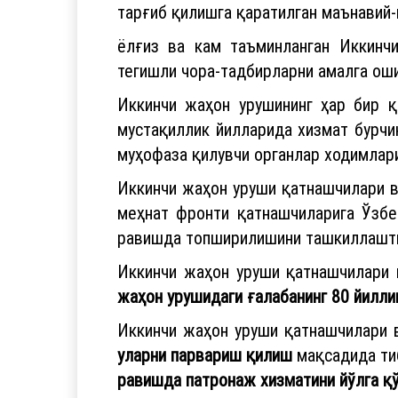
тарғиб қилишга қаратилган маънавий
ёлғиз ва кам таъминланган Иккинч
тегишли чора-тадбирларни амалга оши
Иккинчи жаҳон урушининг ҳар бир қ
мустақиллик йилларида хизмат бурчи
муҳофаза қилувчи органлар ходимлар
Иккинчи жаҳон уруши қатнашчилари в
меҳнат фронти қатнашчиларига Ўзбе
равишда топширилишини ташкиллашт
Иккинчи жаҳон уруши қатнашчилари 
жаҳон урушидаги ғалабанинг 80 йилл
Иккинчи жаҳон уруши қатнашчилари в
уларни парвариш қилиш
мақсадида ти
равишда патронаж хизматини йўлга қў