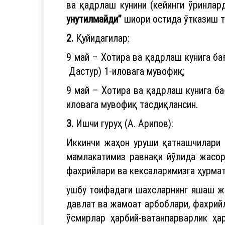
ва қадрлаш кунини (кейинги ўринлар
унутилмайди”
шиори остида ўтказиш т
2.
Қуйидагилар:
9 май – Хотира ва қадрлаш кунига ба
Дастур) 1-иловага мувофиқ;
9 май – Хотира ва қадрлаш кунига ба
иловага мувофиқ тасдиқлансин.
3.
Ишчи гуруҳ (А. Арипов):
Иккинчи жаҳон уруши қатнашчилари 
мамлакатимиз равнақи йўлида жасор
фахрийлари ва кексаларимизга ҳурмат
ушбу тоифадаги шахсларнинг яшаш жо
давлат ва жамоат арбоблари, фахрийл
ўсмирлар ҳарбий-ватанпарварлик ҳа