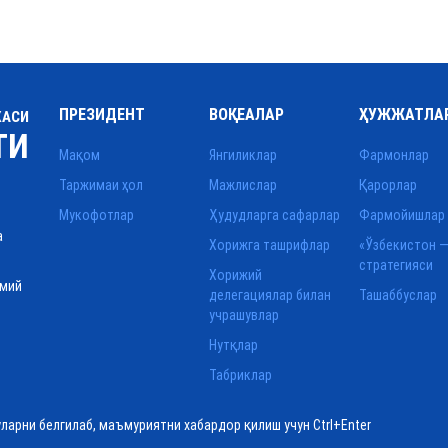
ПРЕЗИДЕНТ
ВОҚЕАЛАР
ҲУЖЖАТЛА
КАСИ
ТИ
Мақом
Янгиликлар
Фармонлар
Таржимаи ҳол
Мажлислар
Қарорлар
Мукофотлар
Ҳудудларга сафарлар
Фармойишлар
а
Хорижга ташрифлар
«Ўзбекистон —
стратегияси
Хорижий
смий
делегациялар билан
Ташаббуслар
учрашувлар
Нутқлар
Табриклар
уларни белгилаб, маъмуриятни хабардор қилиш учун Ctrl+Enter