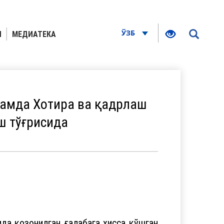
ЎЗБ
Я
МЕДИАТЕКА
ҳамда Хотира ва қадрлаш
ш тўғрисида
да қозонилган ғалабага ҳисса қўшган