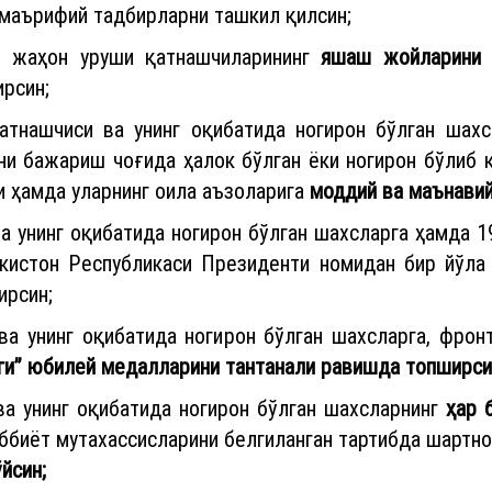
-маърифий тадбирларни ташкил қилсин;
и жаҳон уруши қатнашчиларининг
яшаш жойларини 
рсин;
атнашчиси ва унинг оқибатида ногирон бўлган шахс
ни бажариш чоғида ҳалок бўлган ёки ногирон бўлиб қ
и ҳамда уларнинг оила аъзоларига
моддий ва маънавий
а унинг оқибатида ногирон бўлган шахсларга ҳамда 
кистон Республикаси Президенти номидан бир йўла 
ирсин;
ва унинг оқибатида ногирон бўлган шахсларга, фрон
иги” юбилей медалларини тантанали равишда топширси
а унинг оқибатида ногирон бўлган шахсларнинг
ҳар 
ббиёт мутахассисларини белгиланган тартибда шартн
йсин;