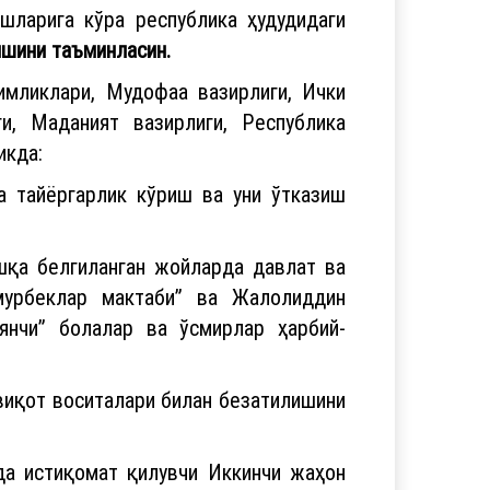
шларига кўра республика ҳудудидаги
ишини таъминласин.
имликлари, Мудофаа вазирлиги, Ички
и, Маданият вазирлиги, Республика
икда:
а тайёргарлик кўриш ва уни ўтказиш
қа белгиланган жойларда давлат ва
мурбеклар мактаби” ва Жалолиддин
янчи” болалар ва ўсмирлар ҳарбий-
виқот воситалари билан безатилишини
да истиқомат қилувчи Иккинчи жаҳон