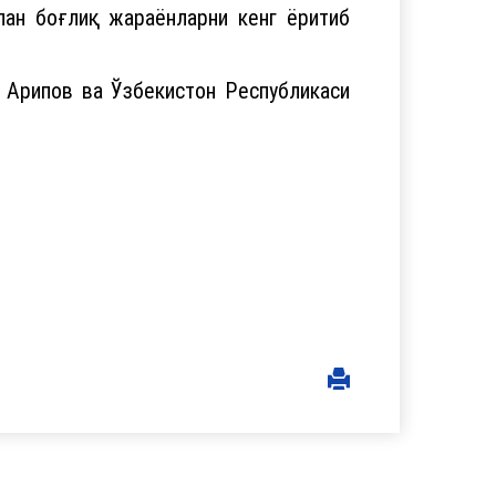
лан боғлиқ жараёнларни кенг ёритиб
 Арипов ва Ўзбекистон Республикаси