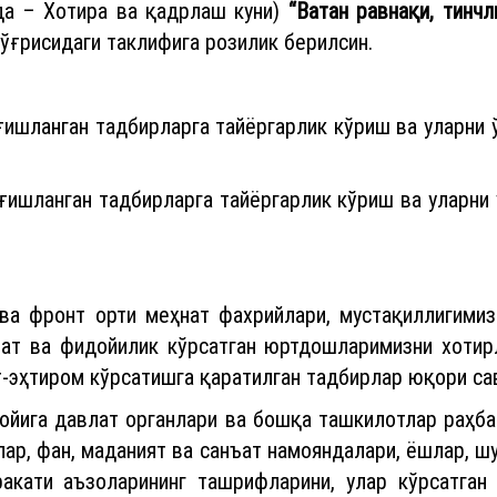
да – Хотира ва қадрлаш куни)
“Ватан равнақи, тинч
ўғрисидаги таклифига розилик берилсин.
ғишланган тадбирларга тайёргарлик кўриш ва уларни 
ғишланган тадбирларга тайёргарлик кўриш ва уларни 
ва фронт орти меҳнат фахрийлари, мустақиллигимизн
ат ва фидойилик кўрсатган юртдошларимизни хотирл
-эҳтиром кўрсатишга қаратилган тадбирлар юқори са
йига давлат органлари ва бошқа ташкилотлар раҳба
ар, фан, маданият ва санъат намояндалари, ёшлар, шу
ракати аъзоларининг ташрифларини, улар кўрсатган