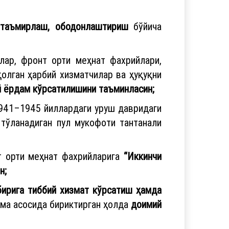
таъмирлаш, ободонлаштириш
бўйича
лар, фронт орти меҳнат фахрийлари,
олган ҳарбий хизматчилар ва ҳуқуқни
 ёрдам кўрсатилишини таъминласин;
1941–1945 йиллардаги уруш давридаги
тўланадиган пул мукофоти тантанали
т орти меҳнат фахрийларига
“Иккинчи
н;
бирига тиббий хизмат кўрсатиш ҳамда
ома асосида бириктирган ҳолда
доимий