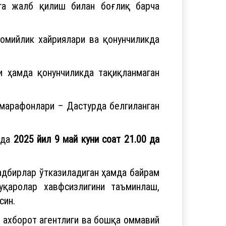
га жалб қилиш билан боғлиқ барча
мийлик хайриялари ва қонунчиликда
и ҳамда қонунчиликда тақиқланмаган
 марафонлари – Дастурда белгиланган
ида
2025 йил 9 май куни соат 21.00 да
адбирлар ўтказиладиган ҳамда байрам
қаролар хавфсизлигини таъминлаш,
син.
 ахборот агентлиги ва бошқа оммавий