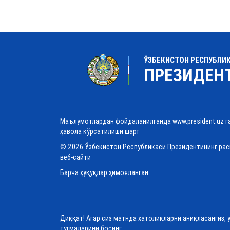
ЎЗБЕКИСТОН РЕСПУБЛИ
ПРЕЗИДЕН
Маълумотлардан фойдаланилганда www.president.uz г
ҳавола кўрсатилиши шарт
© 2026 Ўзбекистон Республикаси Президентининг ра
веб-сайти
Барча ҳуқуқлар ҳимояланган
Диққат! Агар сиз матнда хатоликларни аниқласангиз, 
тугмаларини босинг