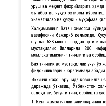
уруш ва меҳнат фахрийларига ҳамда 
эътибор ва чуқур эҳтиром кўрсатиш
хизматчилар ва ҳуқуқни муҳофаза қил
Халқимизнинг Ватан ҳимояси йўлид
вазифасини бажариб келмоқда. Хусу
шундан 538 минг нафардан ортиғи жан
мустақиллик йилларида 200 нафа
мамлакатимизнинг тинчлиги ва осойиш
Биз тинчлик ва мустақиллик учун ўз 
фидойиликларини юрагимизда абадий 
Иккинчи жаҳон урушида қозонилган ға
даражада ўтказиш, Ўзбекистон халқ
садоқатли, бугунги тинч, осойишта ҳ
1.
Кенг жамоатчилик вакилларининг ю