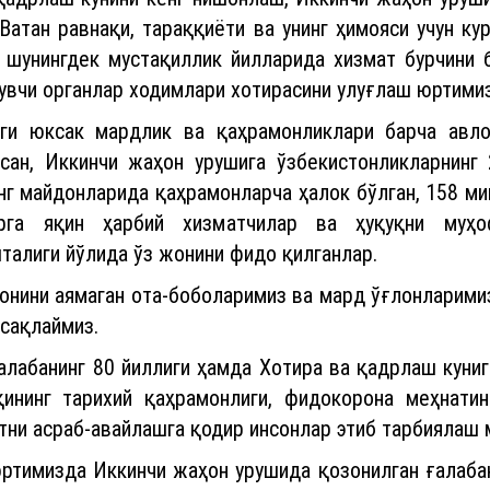
Ватан равнақи, тараққиёти ва унинг ҳимояси учун к
, шунингдек мустақиллик йилларида хизмат бурчини 
увчи органлар ходимлари хотирасини улуғлаш юртимиз
аги юксак мардлик ва қаҳрамонликлари барча авло
сан, Иккинчи жаҳон урушига ўзбекистонликларнинг 
г майдонларида қаҳрамонларча ҳалок бўлган, 158 ми
рга яқин ҳарбий хизматчилар ва ҳуқуқни муҳо
талиги йўлида ўз жонини фидо қилганлар.
жонини аямаган ота-боболаримиз ва мард ўғлонларими
сақлаймиз.
лабанинг 80 йиллиги ҳамда Хотира ва қадрлаш куниг
ининг тарихий қаҳрамонлиги, фидокорона меҳнати
аётни асраб-авайлашга қодир инсонлар этиб тарбиялаш
ртимизда Иккинчи жаҳон урушида қозонилган ғалабан