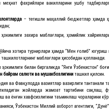
и меҳнат фахрийлари вакилларини ушбу тадбирлар
илоятларда
– тегишли маҳаллий бюджетлар ҳамда ҳо
идан;
окимлиги захира маблағлари, ҳомийлик хайриялар
бўйича хотира турнирлари ҳамда “Мен ғолиб” югуриш
 ташкилотларнинг маблағлари ҳисобидан қопланади.
ҳокимлиги билан биргаликда “Янги Ўзбекистон” боғ
ан байрам салюти ва мушакбозлигини
ташкил қилсин.
дия ва Фавқулодда вазиятлар вазирлиги тантанали т
тиладиган жойларда жамоат тартибини сақлаш, фу
ш ва ёнғин хавфсизлигини таъминлаш чораларини кўр
нияси, Ўзбекистон Миллий ахборот агентлиги, “Дунё”