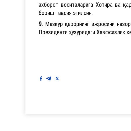
ахборот воситаларига Хотира ва қа
бориш тавсия этилсин.
9.
Мазкур қарорнинг ижросини назора
Президенти ҳузуридаги Хавфсизлик ке