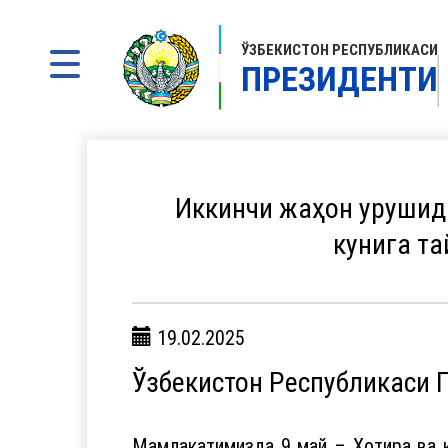
ЎЗБЕКИСТОН РЕСПУБЛИКАСИ
ПРЕЗИДЕНТИ
Иккинчи жаҳон урушида
кунига т
19.02.2025
Ўзбекистон Республикаси 
Мамлакатимизда 9 май – Хотира ва қ