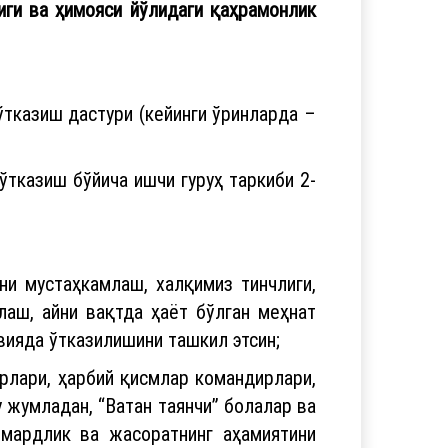
лиги ва ҳимояси йўлидаги қаҳрамонлик
ўтказиш дастури (кейинги ўринларда –
ўтказиш бўйича ишчи гуруҳ таркиби 2-
и мустаҳкамлаш, халқимиз тинчлиги,
аш, айни вақтда ҳаёт бўлган меҳнат
вияда ўтказилишини ташкил этсин;
рлари, ҳарбий қисмлар командирлари,
 жумладан, “Ватан таянчи” болалар ва
 мардлик ва жасоратнинг аҳамиятини