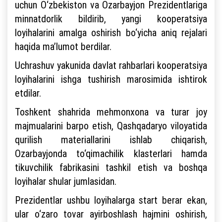
uchun O‘zbekiston va Ozarbayjon Prezidentlariga
minnatdorlik bildirib, yangi kooperatsiya
loyihalarini amalga oshirish bo‘yicha aniq rejalari
haqida ma’lumot berdilar.
Uchrashuv yakunida davlat rahbarlari kooperatsiya
loyihalarini ishga tushirish marosimida ishtirok
etdilar.
Toshkent shahrida mehmonxona va turar joy
majmualarini barpo etish, Qashqadaryo viloyatida
qurilish materiallarini ishlab chiqarish,
Ozarbayjonda to‘qimachilik klasterlari hamda
tikuvchilik fabrikasini tashkil etish va boshqa
loyihalar shular jumlasidan.
Prezidentlar ushbu loyihalarga start berar ekan,
ular o‘zaro tovar ayirboshlash hajmini oshirish,