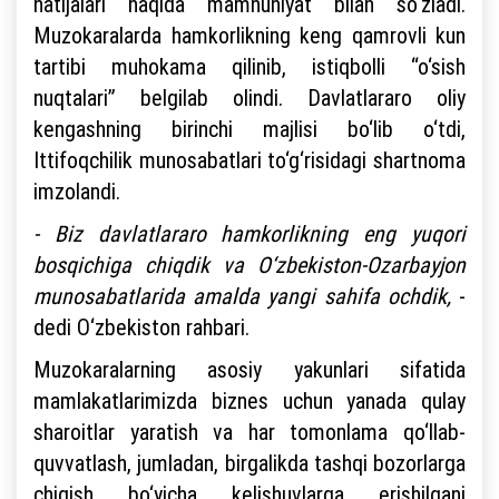
natijalari haqida mamnuniyat bilan so‘zladi.
Muzokaralarda hamkorlikning keng qamrovli kun
tartibi muhokama qilinib, istiqbolli “o‘sish
nuqtalari” belgilab olindi. Davlatlararo oliy
kengashning birinchi majlisi bo‘lib o‘tdi,
Ittifoqchilik munosabatlari to‘g‘risidagi shartnoma
imzolandi.
- Biz davlatlararo hamkorlikning eng yuqori
bosqichiga chiqdik va O‘zbekiston-Ozarbayjon
munosabatlarida amalda yangi sahifa ochdik,
-
dedi O‘zbekiston rahbari.
Muzokaralarning asosiy yakunlari sifatida
mamlakatlarimizda biznes uchun yanada qulay
sharoitlar yaratish va har tomonlama qo‘llab-
quvvatlash, jumladan, birgalikda tashqi bozorlarga
chiqish bo‘yicha kelishuvlarga erishilgani