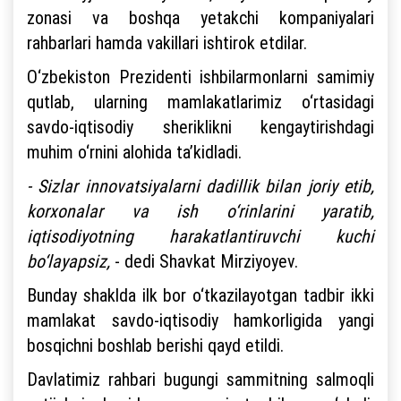
zonasi va boshqa yetakchi kompaniyalari
rahbarlari hamda vakillari ishtirok etdilar.
O‘zbekiston Prezidenti ishbilarmonlarni samimiy
qutlab, ularning mamlakatlarimiz o‘rtasidagi
savdo-iqtisodiy sheriklikni kengaytirishdagi
muhim o‘rnini alohida ta’kidladi.
- Sizlar innovatsiyalarni dadillik bilan joriy etib,
korxonalar va ish o‘rinlarini yaratib,
iqtisodiyotning harakatlantiruvchi kuchi
bo‘layapsiz,
- dedi Shavkat Mirziyoyev.
Bunday shaklda ilk bor o‘tkazilayotgan tadbir ikki
mamlakat savdo-iqtisodiy hamkorligida yangi
bosqichni boshlab berishi qayd etildi.
Davlatimiz rahbari bugungi sammitning salmoqli