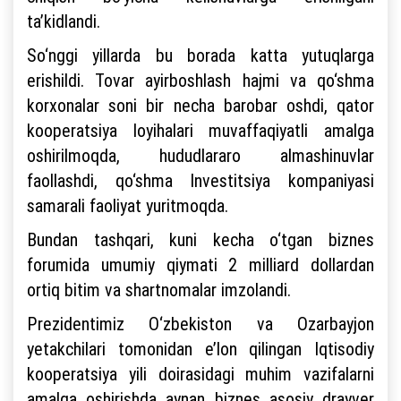
ta’kidlandi.
So‘nggi yillarda bu borada katta yutuqlarga
erishildi. Tovar ayirboshlash hajmi va qo‘shma
korxonalar soni bir necha barobar oshdi, qator
kooperatsiya loyihalari muvaffaqiyatli amalga
oshirilmoqda, hududlararo almashinuvlar
faollashdi, qo‘shma Investitsiya kompaniyasi
samarali faoliyat yuritmoqda.
Bundan tashqari, kuni kecha o‘tgan biznes
forumida umumiy qiymati 2 milliard dollardan
ortiq bitim va shartnomalar imzolandi.
Prezidentimiz O‘zbekiston va Ozarbayjon
yetakchilari tomonidan e’lon qilingan Iqtisodiy
kooperatsiya yili doirasidagi muhim vazifalarni
amalga oshirishda aynan biznes asosiy drayver