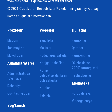
www.president.uz ga havola ko‘rsatilishi shart
© 2026 O‘zbekiston Respublikasi Prezidentining rasmiy veb-sayti
Barcha huquqlar himoyalangan
Prezident
Voqealar
Hujjatlar
Maqom
Yangiliklar
Farmonlar
Tarjimayi hol
Majlislar
Qarorlar
Mukofotlar
Hududlarga safarlar
Farmoyishlar
Administratsiya
Xorijga tashriflar
“Oʻzbekiston —
2030” strategiyasi
Xorijiy
Administratsiya
delegatsiyalar bilan
Tashabbuslar
to‘g‘risida
uchrashuvlar
Mediateka
Rahbariyat
Nutqlar
Quyi tashkilotlar
Fotogalereya
Tabriklar
Videogalereya
Bog'lanish