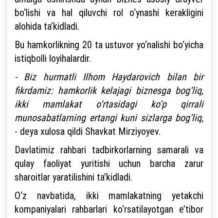
bo‘lishi va hal qiluvchi rol o‘ynashi kerakligini
alohida ta’kidladi.
Bu hamkorlikning 20 ta ustuvor yo‘nalishi bo‘yicha
istiqbolli loyihalardir.
- Biz hurmatli Ilhom Haydarovich bilan bir
fikrdamiz: hamkorlik kelajagi biznesga bog‘liq,
ikki mamlakat o‘rtasidagi ko‘p qirrali
munosabatlarning ertangi kuni sizlarga bog‘liq,
- deya xulosa qildi Shavkat Mirziyoyev.
Davlatimiz rahbari tadbirkorlarning samarali va
qulay faoliyat yuritishi uchun barcha zarur
sharoitlar yaratilishini ta’kidladi.
O‘z navbatida, ikki mamlakatning yetakchi
kompaniyalari rahbarlari ko‘rsatilayotgan e’tibor