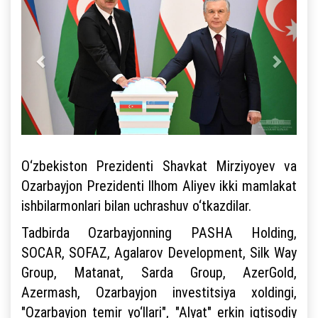
O‘zbekiston Prezidenti Shavkat Mirziyoyev va
Ozarbayjon Prezidenti Ilhom Aliyev ikki mamlakat
ishbilarmonlari bilan uchrashuv o‘tkazdilar.
Tadbirda Ozarbayjonning PASHA Holding,
SOCAR, SOFAZ, Agalarov Development, Silk Way
Group, Matanat, Sarda Group, AzerGold,
Azermash, Ozarbayjon investitsiya xoldingi,
"Ozarbayjon temir yo‘llari", "Alyat" erkin iqtisodiy