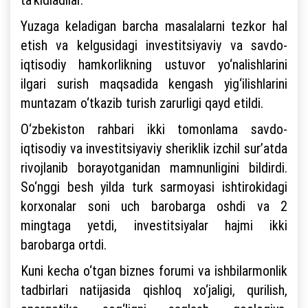
Yuzaga keladigan barcha masalalarni tezkor hal
etish va kelgusidagi investitsiyaviy va savdo-
iqtisodiy hamkorlikning ustuvor yo‘nalishlarini
ilgari surish maqsadida kengash yig‘ilishlarini
muntazam o‘tkazib turish zarurligi qayd etildi.
O‘zbekiston rahbari ikki tomonlama savdo-
iqtisodiy va investitsiyaviy sheriklik izchil sur’atda
rivojlanib borayotganidan mamnunligini bildirdi.
So‘nggi besh yilda turk sarmoyasi ishtirokidagi
korxonalar soni uch barobarga oshdi va 2
mingtaga yetdi, investitsiyalar hajmi ikki
barobarga ortdi.
Kuni kecha o‘tgan biznes forumi va ishbilarmonlik
tadbirlari natijasida qishloq xo‘jaligi, qurilish,