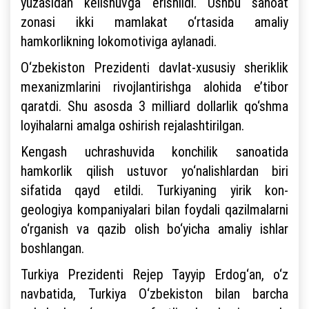
yuzasidan kelishuvga erishildi. Ushbu sanoat
zonasi ikki mamlakat o‘rtasida amaliy
hamkorlikning lokomotiviga aylanadi.
O‘zbekiston Prezidenti davlat-xususiy sheriklik
mexanizmlarini rivojlantirishga alohida e’tibor
qaratdi. Shu asosda 3 milliard dollarlik qo‘shma
loyihalarni amalga oshirish rejalashtirilgan.
Kengash uchrashuvida konchilik sanoatida
hamkorlik qilish ustuvor yo‘nalishlardan biri
sifatida qayd etildi. Turkiyaning yirik kon-
geologiya kompaniyalari bilan foydali qazilmalarni
o‘rganish va qazib olish bo‘yicha amaliy ishlar
boshlangan.
Turkiya Prezidenti Rejep Tayyip Erdog‘an, o‘z
navbatida, Turkiya O‘zbekiston bilan barcha