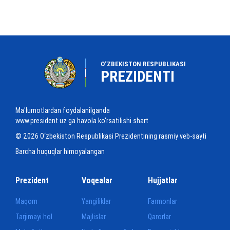
O‘ZBEKISTON RESPUBLIKASI
PREZIDENTI
Ma'lumotlardan foydalanilganda
www.president.uz ga havola ko‘rsatilishi shart
© 2026 O‘zbekiston Respublikasi Prezidentining rasmiy veb-sayti
Barcha huquqlar himoyalangan
Prezident
Voqealar
Hujjatlar
Maqom
Yangiliklar
Farmonlar
Tarjimayi hol
Majlislar
Qarorlar