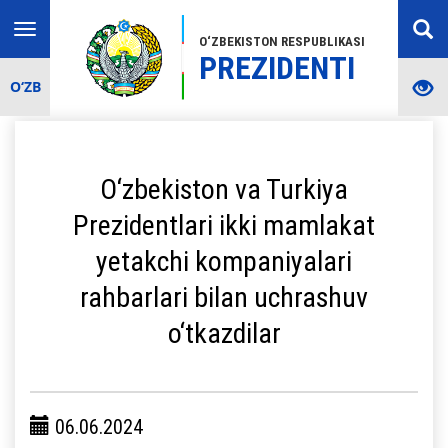
Toggle
O‘ZBEKISTON RESPUBLIKASI
navigation
PREZIDENTI
O‘ZB
O‘zbekiston va Turkiya
Prezidentlari ikki mamlakat
yetakchi kompaniyalari
rahbarlari bilan uchrashuv
o‘tkazdilar
06.06.2024