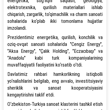
energetika, sog‘liqni saqlash, geologiya,
elektrotexnika, qurilish materiallari ishlab
chiqarish, zargarlik, to‘qimachilik va charm sanoati
sohalarida ko‘plab ikki tomonlama hujjatlar
imzolandi.
Prezidentimiz energetika, qurilish, konchilik va
oziq-ovqat sanoati sohalarida "Cengiz Energy",
"Aksa Energy", "Çalık Holding", "Eczacıbaşı" va
"Anadolu" kabi turk kompaniyalarining
muvaffaqiyatli faoliyatini ko‘rsatib o‘tdi.
Davlatimiz rahbari hamkorlikning istiqbolli
yo‘nalishlarini belgilab, eng avvalo, investitsiyaviy
sheriklik va sanoat kooperatsiyasini
kengaytirishni taklif etdi.
O‘zbekiston-Turkiya sanoat klasterini tashkil etish