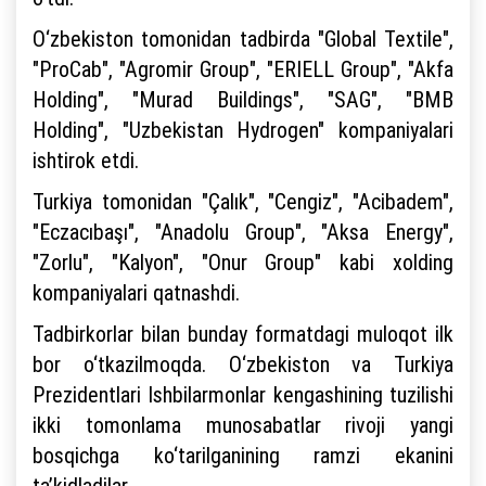
O‘zbekiston tomonidan tadbirda "Global Textile",
"ProCab", "Agromir Group", "ERIELL Group", "Akfa
Holding", "Murad Buildings", "SAG", "BMB
Holding", "Uzbekistan Hydrogen" kompaniyalari
ishtirok etdi.
Turkiya tomonidan "Çalık", "Cengiz", "Acibadem",
"Eczacıbaşı", "Anadolu Group", "Aksa Energy",
"Zorlu", "Kalyon", "Onur Group" kabi xolding
kompaniyalari qatnashdi.
Tadbirkorlar bilan bunday formatdagi muloqot ilk
bor o‘tkazilmoqda. O‘zbekiston va Turkiya
Prezidentlari Ishbilarmonlar kengashining tuzilishi
ikki tomonlama munosabatlar rivoji yangi
bosqichga ko‘tarilganining ramzi ekanini
ta’kidladilar.