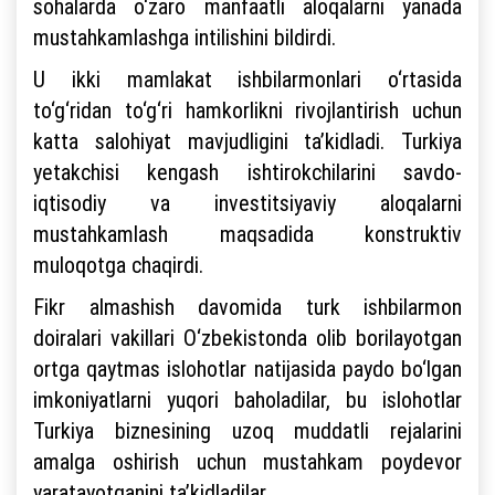
sohalarda o‘zaro manfaatli aloqalarni yanada
mustahkamlashga intilishini bildirdi.
U ikki mamlakat ishbilarmonlari o‘rtasida
to‘g‘ridan to‘g‘ri hamkorlikni rivojlantirish uchun
katta salohiyat mavjudligini ta’kidladi. Turkiya
yetakchisi kengash ishtirokchilarini savdo-
iqtisodiy va investitsiyaviy aloqalarni
mustahkamlash maqsadida konstruktiv
muloqotga chaqirdi.
Fikr almashish davomida turk ishbilarmon
doiralari vakillari O‘zbekistonda olib borilayotgan
ortga qaytmas islohotlar natijasida paydo bo‘lgan
imkoniyatlarni yuqori baholadilar, bu islohotlar
Turkiya biznesining uzoq muddatli rejalarini
amalga oshirish uchun mustahkam poydevor
yaratayotganini ta’kidladilar.