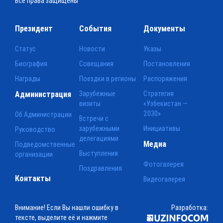
Все права защищены
Президент
События
Документы
Статус
Новости
Указы
Биография
Совещания
Постановления
Награды
Поездки в регионы
Распоряжения
Администрация
Зарубежные
Стратегия
визиты
«Узбекистан —
2030»
Об Администрации
Встречи с
зарубежными
Инициативы
Руководство
делегациями
Медиа
Подведомственные
Выступления
организации
Фотогалерея
Поздравления
Контакты
Видеогалерея
Внимание! Если Вы нашли ошибку в
Разработка:
тексте, выделите её и нажмите