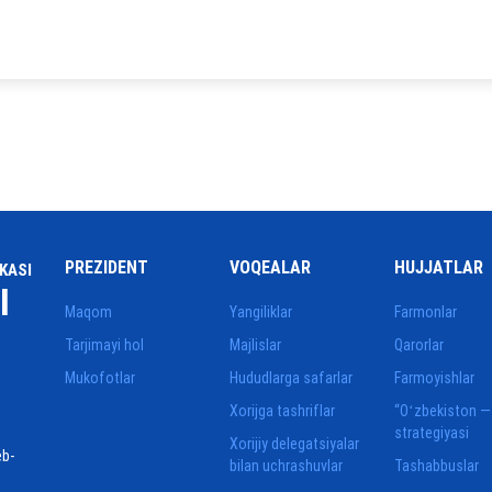
PREZIDENT
VOQEALAR
HUJJATLAR
KASI
I
Maqom
Yangiliklar
Farmonlar
Tarjimayi hol
Majlislar
Qarorlar
Mukofotlar
Hududlarga safarlar
Farmoyishlar
Xorijga tashriflar
“Oʻzbekiston —
strategiyasi
Xorijiy delegatsiyalar
eb-
bilan uchrashuvlar
Tashabbuslar