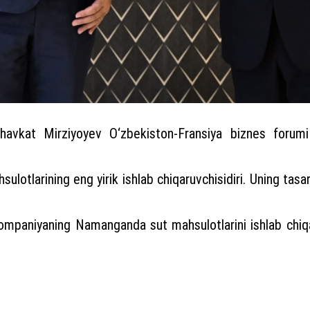
havkat Mirziyoyev O‘zbekiston-Fransiya biznes forumi 
lotlarining eng yirik ishlab chiqaruvchisidiri. Uning ta
mpaniyaning Namanganda sut mahsulotlarini ishlab chiqari