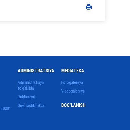
ADMINISTRATSIYA
MEDIATEKA
Administratsiya
Fotogalereya
to‘g‘risida
Videogalereya
Rahbariyat
BOG'LANISH
Quyi tashkilotlar
 2030”