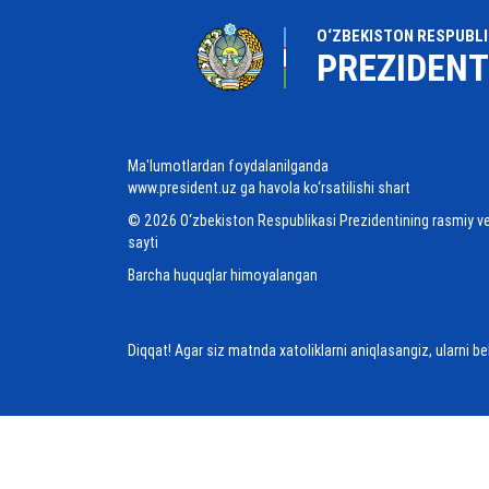
O‘ZBEKISTON RESPUBLI
PREZIDENT
Ma'lumotlardan foydalanilganda
www.president.uz ga havola ko‘rsatilishi shart
© 2026 O‘zbekiston Respublikasi Prezidentining rasmiy v
sayti
Barcha huquqlar himoyalangan
Diqqat! Agar siz matnda xatoliklarni aniqlasangiz, ularni b