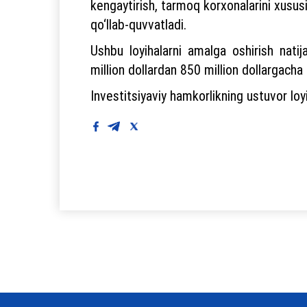
kengaytirish, tarmoq korxonalarini xususiyl
qo‘llab-quvvatladi.
Ushbu loyihalarni amalga oshirish natij
million dollardan 850 million dollargacha
Investitsiyaviy hamkorlikning ustuvor loyiha