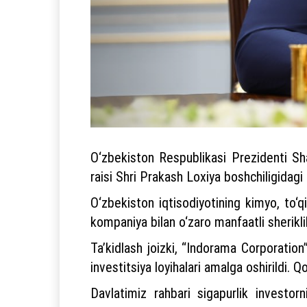
O‘zbekiston Respublikasi Prezidenti Sh
raisi Shri Prakash Loxiya boshchiligidagi 
O‘zbekiston iqtisodiyotining kimyo, to‘q
kompaniya bilan o‘zaro manfaatli sheriklikn
Ta’kidlash joizki, “Indorama Corporation
investitsiya loyihalari amalga oshirildi.
Davlatimiz rahbari sigapurlik investor