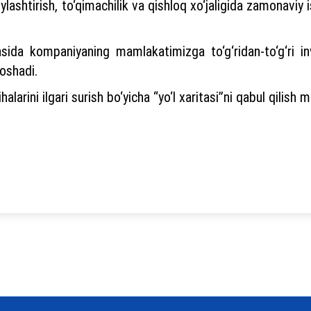
ashtirish, to‘qimachilik va qishloq xo‘jaligida zamonaviy is
asida kompaniyaning mamlakatimizga to‘g‘ridan-to‘g‘ri i
 oshadi.
larini ilgari surish bo‘yicha “yo‘l xaritasi”ni qabul qilish m