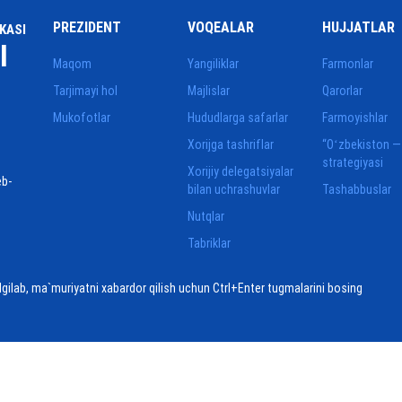
PREZIDENT
VOQEALAR
HUJJATLAR
KASI
I
Maqom
Yangiliklar
Farmonlar
Tarjimayi hol
Majlislar
Qarorlar
Mukofotlar
Hududlarga safarlar
Farmoyishlar
Xorijga tashriflar
“Oʻzbekiston —
strategiyasi
Xorijiy delegatsiyalar
eb-
bilan uchrashuvlar
Tashabbuslar
Nutqlar
Tabriklar
elgilab, ma`muriyatni xabardor qilish uchun Ctrl+Enter tugmalarini bosing