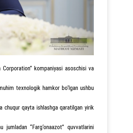
a Corporation” kompaniyasi asoschisi va
 va muhim texnologik hamkor bo‘lgan ushbu
a chuqur qayta ishlashga qaratilgan yirik
hu jumladan “Farg‘onaazot” quvvatlarini