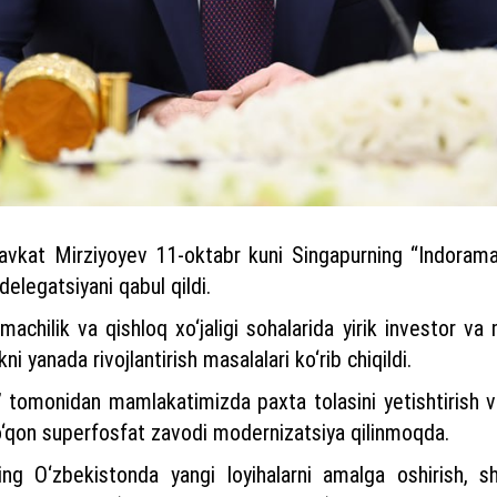
avkat Mirziyoyev 11-oktabr kuni Singapurning “Indoram
delegatsiyani qabul qildi.
imachilik va qishloq xo‘jaligi sohalarida yirik investor
i yanada rivojlantirish masalalari ko‘rib chiqildi.
” tomonidan mamlakatimizda paxta tolasini yetishtirish v
 Qo‘qon superfosfat zavodi modernizatsiya qilinmoqda.
ning O‘zbekistonda yangi loyihalarni amalga oshirish, s