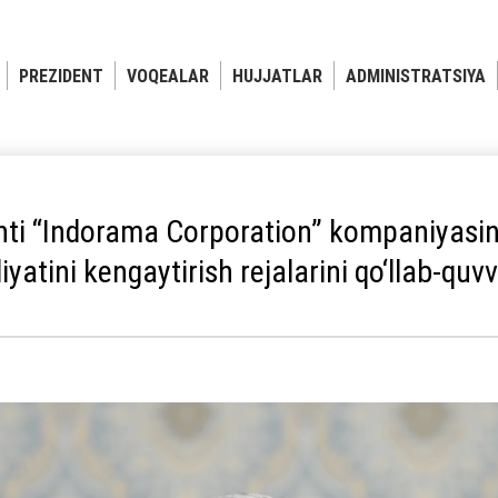
PREZIDENT
VOQEALAR
HUJJATLAR
ADMINISTRATSIYA
nti “Indorama Corporation” kompaniyasi
iyatini kengaytirish rejalarini qo‘llab-quv