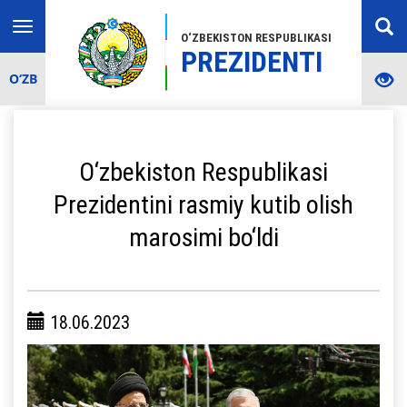
Toggle
O‘ZBEKISTON RESPUBLIKASI
navigation
PREZIDENTI
O‘ZB
O‘zbekiston Respublikasi
Prezidentini rasmiy kutib olish
marosimi bo‘ldi
18.06.2023