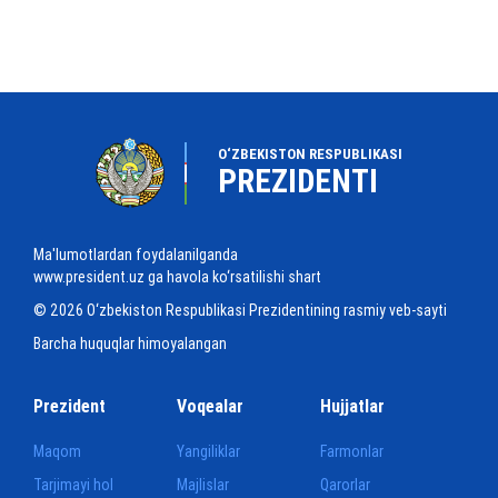
O‘ZBEKISTON RESPUBLIKASI
PREZIDENTI
Ma'lumotlardan foydalanilganda
www.president.uz ga havola ko‘rsatilishi shart
© 2026 O‘zbekiston Respublikasi Prezidentining rasmiy veb-sayti
Barcha huquqlar himoyalangan
Prezident
Voqealar
Hujjatlar
Maqom
Yangiliklar
Farmonlar
Tarjimayi hol
Majlislar
Qarorlar