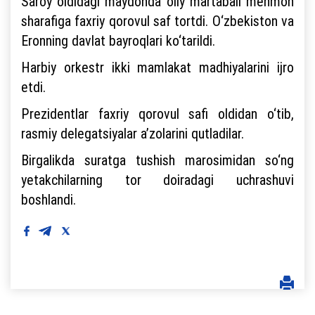
Saroy oldidagi maydonda oliy martabali mehmon
sharafiga faxriy qorovul saf tortdi. O‘zbekiston va
Eronning davlat bayroqlari ko‘tarildi.
Harbiy orkestr ikki mamlakat madhiyalarini ijro
etdi.
Prezidentlar faxriy qorovul safi oldidan o‘tib,
rasmiy delegatsiyalar a’zolarini qutladilar.
Birgalikda suratga tushish marosimidan so‘ng
yetakchilarning tor doiradagi uchrashuvi
boshlandi.