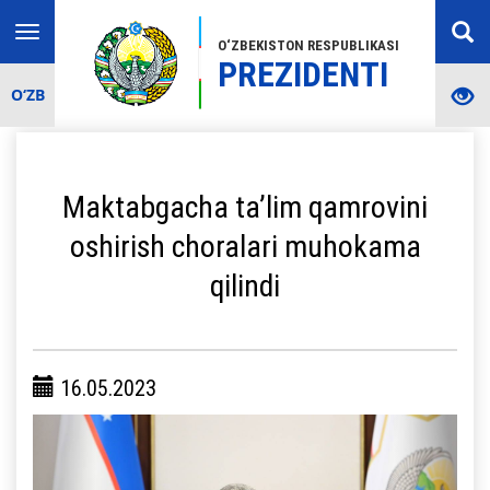
Toggle
O‘ZBEKISTON RESPUBLIKASI
navigation
PREZIDENTI
O‘ZB
Maktabgacha ta’lim qamrovini
oshirish choralari muhokama
qilindi
16.05.2023