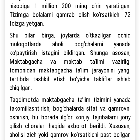
hisobiga 1 million 200 ming o‘rin yaratilgan.
Tizimga bolalarni qamrab olish ko‘rsatkichi 72
foizga yetgan.
Shu bilan birga, joylarda o‘tkazilgan ochiq
muloqotlarda aholi bog‘chalarni yanada
ko‘paytirish istagini bildirgan. Shunga asosan,
Maktabgacha va maktab ta’limi vazirligi
tomonidan maktabgacha ta’lim jarayonini yangi
tartibda tashkil etish bo‘yicha takliflar ishlab
chiqilgan.
Taqdimotda maktabgacha ta’lim tizimini yanada
takomillashtirish, bog‘chalarda sifat va qamrovni
oshirish, bu borada ilg‘or xorijiy tajribalarni joriy
qilish choralari haqida axborot berildi. Xususan,
aholisi zich yoki qamrov ko‘rsatkichi past bo‘lgan