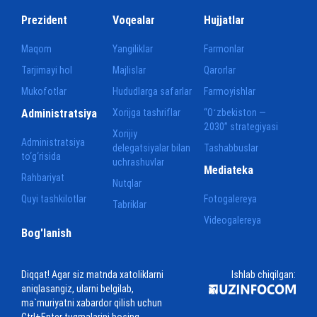
Prezident
Voqealar
Hujjatlar
Maqom
Yangiliklar
Farmonlar
Tarjimayi hol
Majlislar
Qarorlar
Mukofotlar
Hududlarga safarlar
Farmoyishlar
Administratsiya
Xorijga tashriflar
“Oʻzbekiston —
2030” strategiyasi
Xorijiy
Administratsiya
delegatsiyalar bilan
Tashabbuslar
to‘g‘risida
uchrashuvlar
Mediateka
Rahbariyat
Nutqlar
Quyi tashkilotlar
Fotogalereya
Tabriklar
Videogalereya
Bog'lanish
Diqqat! Agar siz matnda xatoliklarni
Ishlab chiqilgan:
aniqlasangiz, ularni belgilab,
ma`muriyatni xabardor qilish uchun
Ctrl+Enter tugmalarini bosing