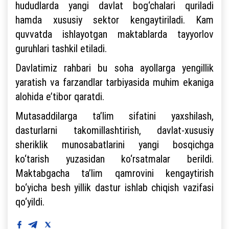
hududlarda yangi davlat bog‘chalari quriladi
hamda xususiy sektor kengaytiriladi. Kam
quvvatda ishlayotgan maktablarda tayyorlov
guruhlari tashkil etiladi.
Davlatimiz rahbari bu soha ayollarga yengillik
yaratish va farzandlar tarbiyasida muhim ekaniga
alohida e’tibor qaratdi.
Mutasaddilarga ta’lim sifatini yaxshilash,
dasturlarni takomillashtirish, davlat-xususiy
sheriklik munosabatlarini yangi bosqichga
ko‘tarish yuzasidan ko‘rsatmalar berildi.
Maktabgacha ta’lim qamrovini kengaytirish
bo‘yicha besh yillik dastur ishlab chiqish vazifasi
qo‘yildi.