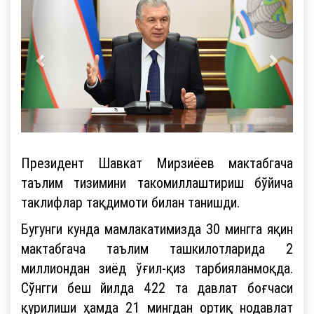
Президент Шавкат Мирзиёев мактабгача
таълим тизимини такомиллаштириш бўйича
таклифлар тақдимоти билан танишди.
Бугунги кунда мамлакатимизда 30 мингга яқин
мактабгача таълим ташкилотларида 2
миллиондан зиёд ўғил-қиз тарбияланмоқда.
Сўнгги беш йилда 422 та давлат боғчаси
қурилиши ҳамда 21 мингдан ортиқ нодавлат