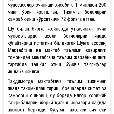
муассасалар очилиши ҳисобига 1 миллион 200
минг ўрин яратилган. Тизимга болаларни
қамраб олиш кўрсаткичи 72 фоизга етган.
Шу билан бирга, жойларда ўтказилган очиқ
мулоқотларда аҳоли боғчаларни янада
кўпайтириш истагини билдирган.Шунга асосан,
Мактабгача ва мактаб таълими вазирлиги
томонидан мактабгача таълим жараёнини янги
тартибда ташкил этиш бўйича таклифлар
ишлаб чиқилган.
Тақдимотда мактабгача таълим тизимини
янада такомиллаштириш, боғчаларда сифат ва
қамровни ошириш, бу борада илғор хорижий
тажрибаларни жорий қилиш чоралари ҳақида
ахборот берилди. Хусусан, аҳолиси зич ёки