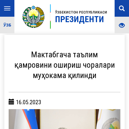
Toggle
ЎЗБЕКИСТОН РЕСПУБЛИКАСИ
navigation
ПРЕЗИДЕНТИ
ЎЗБ
Мактабгача таълим
қамровини ошириш чоралари
муҳокама қилинди
16.05.2023