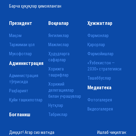
Барча ҳуқуқлар ҳимояланган
Президент
Воқеалар
Ҳужжатлар
Мақом
Янгиликлар
Фармонлар
Таржимаи ҳол
Мажлислар
Қарорлар
Мукофотлар
Ҳудудларга
Фармойишлар
сафарлар
Администрация
«Ўзбекистон —
Хорижга
2030» стратегияси
ташрифлар
Администрация
Ташаббуслар
тўғрисида
Хорижий
Медиатека
делегациялар
Раҳбарият
билан учрашувлар
Қуйи ташкилотлар
Фотогалерея
Нутқлар
Видеогалерея
Боғланиш
Табриклар
Диққат! Агар сиз матнда
Ишлаб чиқилган: