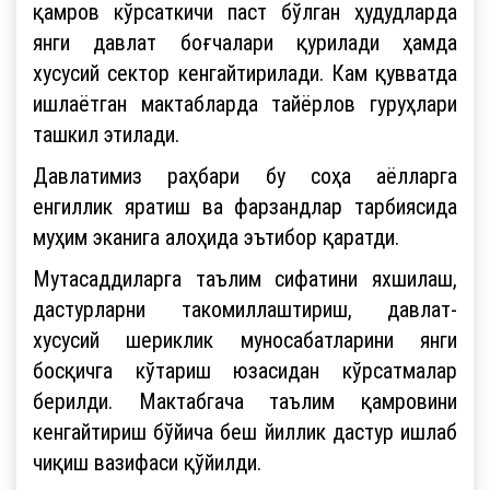
қамров кўрсаткичи паст бўлган ҳудудларда
янги давлат боғчалари қурилади ҳамда
хусусий сектор кенгайтирилади. Кам қувватда
ишлаётган мактабларда тайёрлов гуруҳлари
ташкил этилади.
Давлатимиз раҳбари бу соҳа аёлларга
енгиллик яратиш ва фарзандлар тарбиясида
муҳим эканига алоҳида эътибор қаратди.
Мутасаддиларга таълим сифатини яхшилаш,
дастурларни такомиллаштириш, давлат-
хусусий шериклик муносабатларини янги
босқичга кўтариш юзасидан кўрсатмалар
берилди. Мактабгача таълим қамровини
кенгайтириш бўйича беш йиллик дастур ишлаб
чиқиш вазифаси қўйилди.