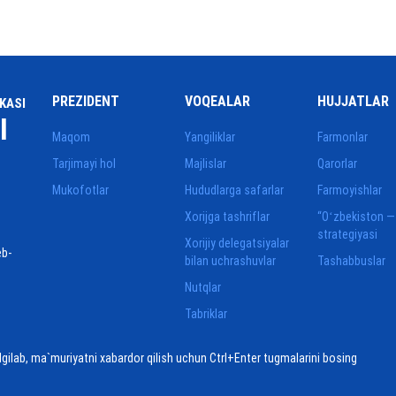
PREZIDENT
VOQEALAR
HUJJATLAR
KASI
I
Maqom
Yangiliklar
Farmonlar
Tarjimayi hol
Majlislar
Qarorlar
Mukofotlar
Hududlarga safarlar
Farmoyishlar
Xorijga tashriflar
“Oʻzbekiston —
strategiyasi
Xorijiy delegatsiyalar
eb-
bilan uchrashuvlar
Tashabbuslar
Nutqlar
Tabriklar
elgilab, ma`muriyatni xabardor qilish uchun Ctrl+Enter tugmalarini bosing