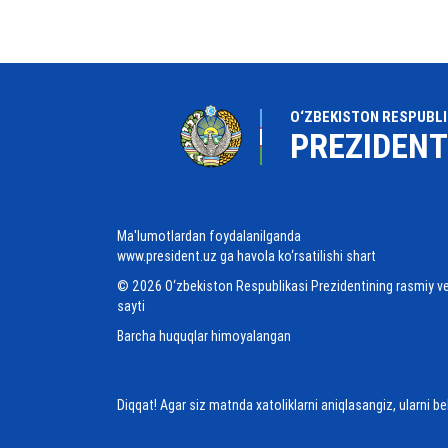
O‘ZBEKISTON RESPUBLI
PREZIDENT
Ma'lumotlardan foydalanilganda
www.president.uz ga havola ko‘rsatilishi shart
© 2026 O‘zbekiston Respublikasi Prezidentining rasmiy v
sayti
Barcha huquqlar himoyalangan
Diqqat! Agar siz matnda xatoliklarni aniqlasangiz, ularni b