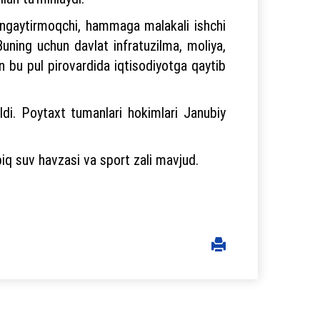
kengaytirmoqchi, hammaga malakali ishchi
ning uchun davlat infratuzilma, moliya,
dan bu pul pirovardida iqtisodiyotga qaytib
ldi. Poytaxt tumanlari hokimlari Janubiy
iq suv havzasi va sport zali mavjud.