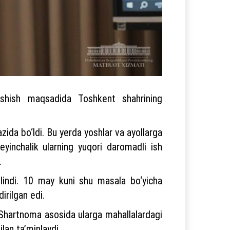
nishish maqsadida Toshkent shahrining
ida bo‘ldi. Bu yerda yoshlar va ayollarga
eyinchalik ularning yuqori daromadli ish
.
qilindi. 10 may kuni shu masala bo‘yicha
dirilgan edi.
 Shartnoma asosida ularga mahallalardagi
ilan ta’minlaydi.