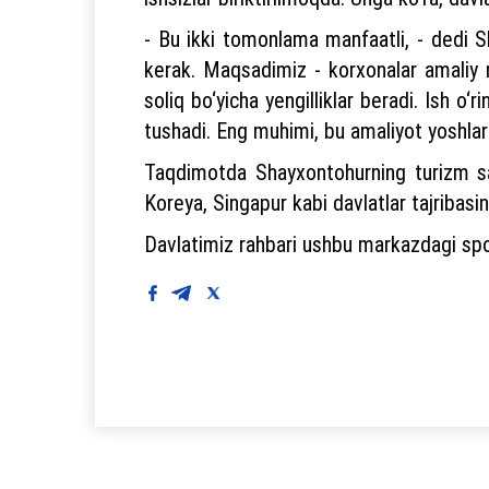
- Bu ikki tomonlama manfaatli, - dedi S
kerak. Maqsadimiz - korxonalar amaliy 
soliq bo‘yicha yengilliklar beradi. Ish o‘
tushadi. Eng muhimi, bu amaliyot yoshlar
Taqdimotda Shayxontohurning turizm salo
Koreya, Singapur kabi davlatlar tajribasini 
Davlatimiz rahbari ushbu markazdagi spor