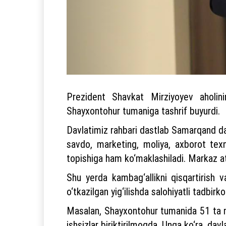
Prezident Shavkat Mirziyoyev aholini
Shayxontohur tumaniga tashrif buyurdi.
Davlatimiz rahbari dastlab Samarqand dar
savdo, marketing, moliya, axborot texno
topishiga ham ko‘maklashiladi. Markaz atro
Shu yerda kambag‘allikni qisqartirish v
o‘tkazilgan yig‘ilishda salohiyatli tadbirkor
Masalan, Shayxontohur tumanida 51 ta ma
ishsizlar biriktirilmoqda. Unga ko‘ra, davla