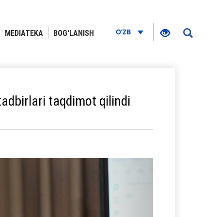
O‘ZB
MEDIATEKA
BOG'LANISH
adbirlari taqdimot qilindi