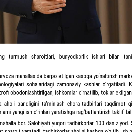
ng turmush sharoitlari, bunyodkorlik ishlari bilan ta
voza mahallasida barpo etilgan kasbga yo‘naltirish markaz
logiyalari sohalaridagi zamonaviy kasblar o‘rgatiladi. K
fi obodonlashtirilgan, ishkomlar o‘rnatilib, toklar ekilgan
a aholi bandligini ta’minlash chora-tadbirlari taqdimot 
larni yangi ish o‘rinlari yaratishga rag‘batlantirish taklifi bil
halla bor. Salohiyati yuqori tadbirkorlar 100 dan ziyod.
t sharoit yaratadi, tadbirkorlar aholini kasbga o‘qitib, ish b