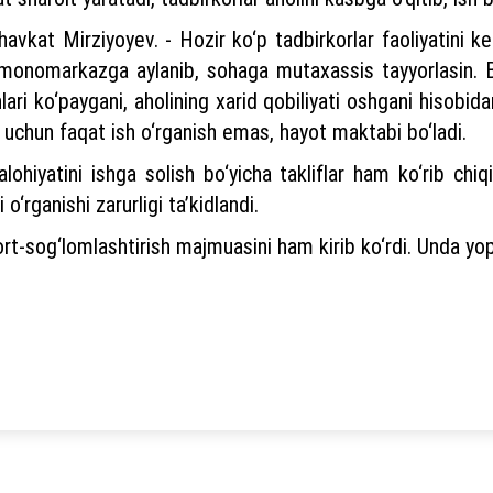
havkat Mirziyoyev. - Hozir ko‘p tadbirkorlar faoliyatini 
monomarkazga aylanib, sohaga mutaxassis tayyorlasin. Bu
rinlari ko‘paygani, aholining xarid qobiliyati oshgani hisobi
 uchun faqat ish o‘rganish emas, hayot maktabi bo‘ladi.
hiyatini ishga solish bo‘yicha takliflar ham ko‘rib chiqi
o‘rganishi zarurligi ta’kidlandi.
t-sog‘lomlashtirish majmuasini ham kirib ko‘rdi. Unda yop