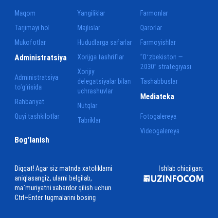
Maqom
Yangiliklar
Farmonlar
Tarjimayi hol
Majlislar
Qarorlar
Mukofotlar
Hududlarga safarlar
Farmoyishlar
Administratsiya
Xorijga tashriflar
“Oʻzbekiston —
2030” strategiyasi
Xorijiy
Administratsiya
delegatsiyalar bilan
Tashabbuslar
to‘g‘risida
uchrashuvlar
Mediateka
Rahbariyat
Nutqlar
Quyi tashkilotlar
Fotogalereya
Tabriklar
Videogalereya
Bog'lanish
Diqqat! Agar siz matnda xatoliklarni
Ishlab chiqilgan:
aniqlasangiz, ularni belgilab,
ma`muriyatni xabardor qilish uchun
Ctrl+Enter tugmalarini bosing