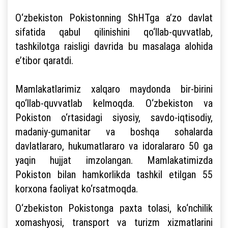
O‘zbekiston Pokistonning ShHTga a’zo davlat
sifatida qabul qilinishini qo‘llab-quvvatlab,
tashkilotga raisligi davrida bu masalaga alohida
e’tibor qaratdi.
Mamlakatlarimiz xalqaro maydonda bir-birini
qo‘llab-quvvatlab kelmoqda. O‘zbekiston va
Pokiston o‘rtasidagi siyosiy, savdo-iqtisodiy,
madaniy-gumanitar va boshqa sohalarda
davlatlararo, hukumatlararo va idoralararo 50 ga
yaqin hujjat imzolangan. Mamlakatimizda
Pokiston bilan hamkorlikda tashkil etilgan 55
korxona faoliyat ko‘rsatmoqda.
O‘zbekiston Pokistonga paxta tolasi, ko‘nchilik
xomashyosi, transport va turizm xizmatlarini