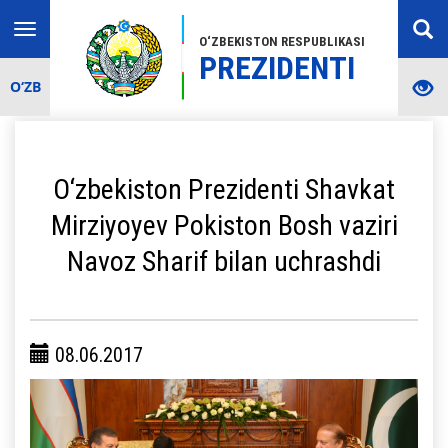
Toggle
O‘ZBEKISTON RESPUBLIKASI
navigation
PREZIDENTI
O‘ZB
O‘zbekiston Prezidenti Shavkat
Mirziyoyev Pokiston Bosh vaziri
Navoz Sharif bilan uchrashdi
08.06.2017