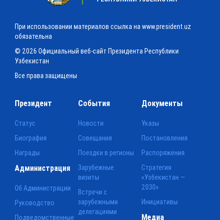
При использовании материалов ссылка на www.president.uz
обязательна
© 2026 Официальный веб-сайт Президента Республики
Узбекистан
Все права защищены
Президент
События
Документы
Статус
Новости
Указы
Биография
Совещания
Постановления
Награды
Поездки в регионы
Распоряжения
Администрация
Зарубежные
Стратегия
визиты
«Узбекистан —
2030»
Об Администрации
Встречи с
зарубежными
Инициативы
Руководство
делегациями
Медиа
Подведомственные