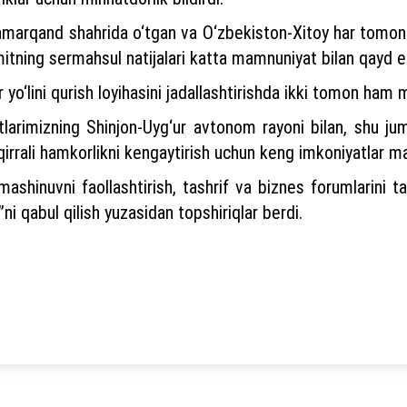
amarqand shahrida o‘tgan va O‘zbekiston-Xitoy har tomon
itning sermahsul natijalari katta mamnuniyat bilan qayd et
 yo‘lini qurish loyihasini jadallashtirishda ikki tomon ham 
rimizning Shinjon-Uyg‘ur avtonom rayoni bilan, shu juml
 qirrali hamkorlikni kengaytirish uchun keng imkoniyatlar mav
ashinuvni faollashtirish, tashrif va biznes forumlarini tas
i”ni qabul qilish yuzasidan topshiriqlar berdi.