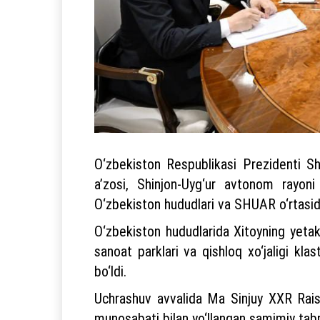
O‘zbekiston Respublikasi Prezidenti Sh
a’zosi, Shinjon-Uyg‘ur avtonom rayon
O‘zbekiston hududlari va SHUAR o‘rtasidag
O‘zbekiston hududlarida Xitoyning yetakch
sanoat parklari va qishloq xo‘jaligi kla
bo‘ldi.
Uchrashuv avvalida Ma Sinjuy XXR Raisi
munosabati bilan yo‘llangan samimiy tabri