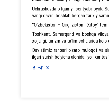
Uchrashuvda o‘tgan yil sentyabr oyida S
yangi davrni boshlab bergan tarixiy samm
“O‘zbekiston – Qirg‘iziston - Xitoy” temir
Toshkent, Samarqand va boshqa viloyatla
xo‘jaligi, turizm va ta’lim sohalarida ko‘p
Davlatimiz rahbari o‘zaro muloqot va alm
ilgari surish bo‘yicha alohida “yo‘l xaritas