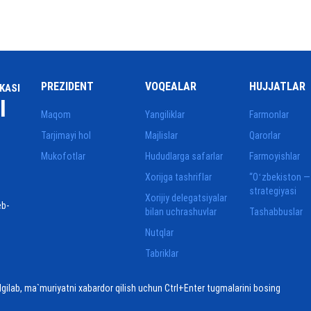
PREZIDENT
VOQEALAR
HUJJATLAR
KASI
I
Maqom
Yangiliklar
Farmonlar
Tarjimayi hol
Majlislar
Qarorlar
Mukofotlar
Hududlarga safarlar
Farmoyishlar
Xorijga tashriflar
“Oʻzbekiston —
strategiyasi
Xorijiy delegatsiyalar
eb-
bilan uchrashuvlar
Tashabbuslar
Nutqlar
Tabriklar
elgilab, ma`muriyatni xabardor qilish uchun Ctrl+Enter tugmalarini bosing