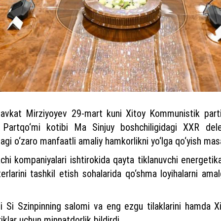
avkat Mirziyoyev 29-mart kuni Xitoy Kommunistik parti
i Partqo‘mi kotibi Ma Sinjuy boshchiligidagi XXR dele
i o‘zaro manfaatli amaliy hamkorlikni yo‘lga qo‘yish masala
i kompaniyalari ishtirokida qayta tiklanuvchi energetika, 
sterlarini tashkil etish sohalarida qo‘shma loyihalarni ama
 Si Szinpinning salomi va eng ezgu tilaklarini hamda Xi
klar uchun minnatdorlik bildirdi.