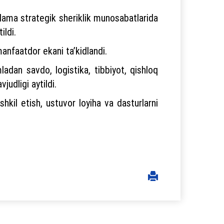
lama strategik sheriklik munosabatlarida
ildi.
manfaatdor ekani ta’kidlandi.
adan savdo, logistika, tibbiyot, qishloq
judligi aytildi.
hkil etish, ustuvor loyiha va dasturlarni