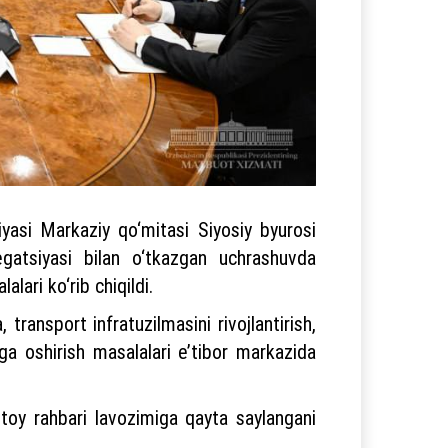
yasi Markaziy qo‘mitasi Siyosiy byurosi
gatsiyasi bilan o‘tkazgan uchrashuvda
lari ko‘rib chiqildi.
transport infratuzilmasini rivojlantirish,
lga oshirish masalalari e’tibor markazida
toy rahbari lavozimiga qayta saylangani