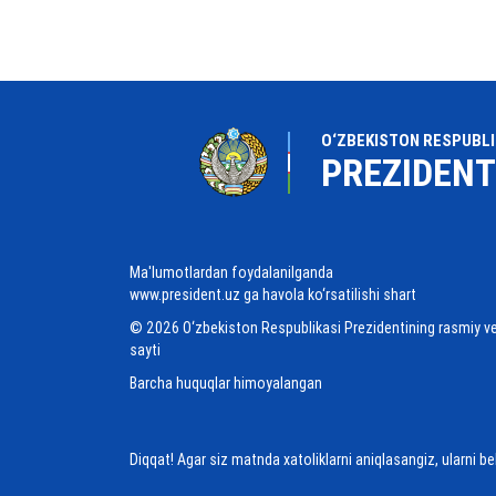
O‘ZBEKISTON RESPUBLI
PREZIDENT
Ma'lumotlardan foydalanilganda
www.president.uz ga havola ko‘rsatilishi shart
© 2026 O‘zbekiston Respublikasi Prezidentining rasmiy v
sayti
Barcha huquqlar himoyalangan
Diqqat! Agar siz matnda xatoliklarni aniqlasangiz, ularni b