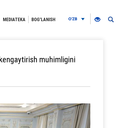
O‘ZB
MEDIATEKA
BOG'LANISH
kengaytirish muhimligini