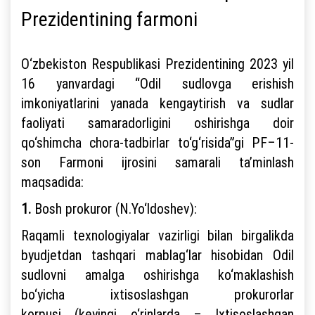
Prezidentining farmoni
O‘zbekiston Respublikasi Prezidentining 2023 yil
16 yanvardagi “Odil sudlovga erishish
imkoniyatlarini yanada kengaytirish va sudlar
faoliyati samaradorligini oshirishga doir
qo‘shimcha chora-tadbirlar to‘g‘risida”gi PF–11-
son Farmoni ijrosini samarali ta’minlash
maqsadida:
1.
Bosh prokuror (N.Yo‘ldoshev):
Raqamli texnologiyalar vazirligi bilan birgalikda
byudjetdan tashqari mablag‘lar hisobidan Odil
sudlovni amalga oshirishga ko‘maklashish
bo‘yicha ixtisoslashgan prokurorlar
korpusi (keyingi o‘rinlarda – Ixtisoslashgan