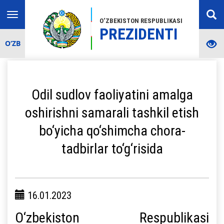
Toggle
O‘ZBEKISTON RESPUBLIKASI
navigation
PREZIDENTI
O‘ZB
Odil sudlov faoliyatini amalga
oshirishni samarali tashkil etish
bo‘yicha qo‘shimcha chora-
tadbirlar to‘g‘risida
16.01.2023
O‘zbekiston Respublikasi