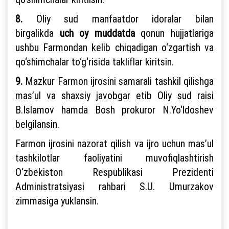
8.
Oliy sud manfaatdor idoralar bilan
birgalikda
uch oy muddatda
qonun hujjatlariga
ushbu Farmondan kelib chiqadigan o‘zgartish va
qo‘shimchalar to‘g‘risida takliflar kiritsin.
9.
Mazkur Farmon ijrosini samarali tashkil qilishga
mas’ul va shaxsiy javobgar etib Oliy sud raisi
B.Islamov hamda Bosh prokuror N.Yo‘ldoshev
belgilansin.
Farmon ijrosini nazorat qilish va ijro uchun mas’ul
tashkilotlar faoliyatini muvofiqlashtirish
O‘zbekiston Respublikasi Prezidenti
Administratsiyasi rahbari S.U. Umurzakov
zimmasiga yuklansin.