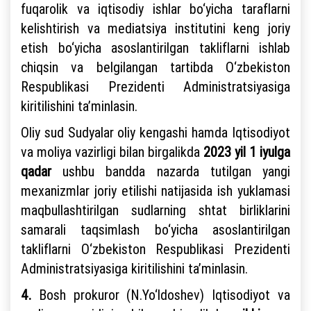
fuqarolik va iqtisodiy ishlar bo‘yicha taraflarni
kelishtirish va mediatsiya institutini keng joriy
etish bo‘yicha asoslantirilgan takliflarni ishlab
chiqsin va belgilangan tartibda O‘zbekiston
Respublikasi Prezidenti Administratsiyasiga
kiritilishini ta’minlasin.
Oliy sud Sudyalar oliy kengashi hamda Iqtisodiyot
va moliya vazirligi bilan birgalikda
2023 yil 1 iyulga
qadar
ushbu bandda nazarda tutilgan yangi
mexanizmlar joriy etilishi natijasida ish yuklamasi
maqbullashtirilgan sudlarning shtat birliklarini
samarali taqsimlash bo‘yicha asoslantirilgan
takliflarni O‘zbekiston Respublikasi Prezidenti
Administratsiyasiga kiritilishini ta’minlasin.
4.
Bosh prokuror (N.Yo‘ldoshev) Iqtisodiyot va