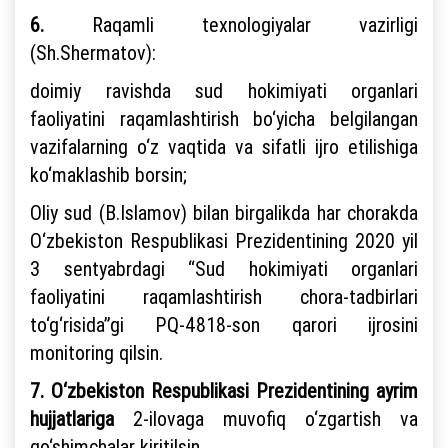
6.
Raqamli texnologiyalar vazirligi
(Sh.Shermatov):
doimiy ravishda sud hokimiyati organlari
faoliyatini raqamlashtirish bo‘yicha belgilangan
vazifalarning o‘z vaqtida va sifatli ijro etilishiga
ko‘maklashib borsin;
Oliy sud (B.Islamov) bilan birgalikda har chorakda
O‘zbekiston Respublikasi Prezidentining 2020 yil
3 sentyabrdagi “Sud hokimiyati organlari
faoliyatini raqamlashtirish chora-tadbirlari
to‘g‘risida”gi PQ-4818-son qarori ijrosini
monitoring qilsin.
7.
O‘zbekiston Respublikasi Prezidentining ayrim
hujjatlariga
2-ilovaga muvofiq o‘zgartish va
qo‘shimchalar kiritilsin.