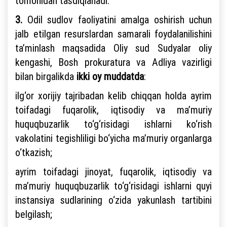
tomonidan tasdiqlanadi.
3.
Odil sudlov faoliyatini amalga oshirish uchun
jalb etilgan resurslardan samarali foydalanilishini
ta’minlash maqsadida Oliy sud Sudyalar oliy
kengashi, Bosh prokuratura va Adliya vazirligi
bilan birgalikda
ikki oy muddatda
:
ilg‘or xorijiy tajribadan kelib chiqqan holda ayrim
toifadagi fuqarolik, iqtisodiy va ma’muriy
huquqbuzarlik to‘g‘risidagi ishlarni ko‘rish
vakolatini tegishliligi bo‘yicha ma’muriy organlarga
o‘tkazish;
ayrim toifadagi jinoyat, fuqarolik, iqtisodiy va
ma’muriy huquqbuzarlik to‘g‘risidagi ishlarni quyi
instansiya sudlarining o‘zida yakunlash tartibini
belgilash;