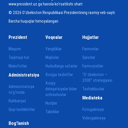
www.president.uz ga havola ko‘rsatilishi shart
© 2026 O‘zbekiston Respublikasi Prezidentining rasmiy veb-sayti
Barcha huquqlar himoyalangan
Prezident
Voqealar
Hujjatlar
Maqom
Yangiliklar
Farmonlar
Tarjimayi hol
Majlislar
Qarorlar
Mukofotlar
Hududlarga safarlar
Farmoyishlar
Administratsiya
Xorijga tashriflar
“Oʻzbekiston —
2030” strategiyasi
Xorijiy
Administratsiya
delegatsiyalar bilan
Tashabbuslar
to‘g‘risida
uchrashuvlar
Mediateka
Rahbariyat
Nutqlar
Quyi tashkilotlar
Fotogalereya
Tabriklar
Videogalereya
Bog'lanish