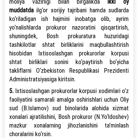
moliya vazirligi bilan birgalikda
ikki oy
muddatda
ilg‘or xorijiy tajribani hamda sudlarda
ko‘riladigan ish hajmini inobatga olib, ayrim
yo‘nalishlarda prokuror nazoratini qisqartirish,
shuningdek, Bosh prokuratura huzuridagi
tashkilotlar shtat birliklarini maqbullashtirish
hisobidan Ixtisoslashgan prokurorlar korpusi
shtat birliklari sonini ko‘paytirish bo‘yicha
takliflarni O‘zbekiston Respublikasi Prezidenti
Administratsiyasiga kiritsin.
5.
Ixtisoslashgan prokurorlar korpusi xodimlari o‘z
faoliyatini samarali amalga oshirishlari uchun Oliy
sud (B.Islamov) sud binolarida alohida xizmat
xonalari ajratilishini, Bosh prokuror (N.Yo‘ldoshev)
mazkur xonalarning jihozlanishini ta’minlash
choralarini ko‘rsin.