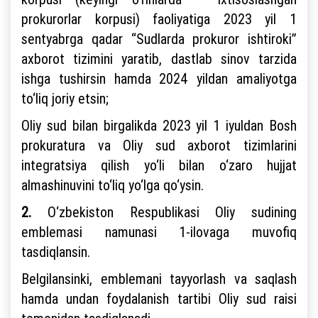
prokurorlar korpusi) faoliyatiga 2023 yil 1
sentyabrga qadar “Sudlarda prokuror ishtiroki”
axborot tizimini yaratib, dastlab sinov tarzida
ishga tushirsin hamda 2024 yildan amaliyotga
to‘liq joriy etsin;
Oliy sud bilan birgalikda 2023 yil 1 iyuldan Bosh
prokuratura va Oliy sud axborot tizimlarini
integratsiya qilish yo‘li bilan o‘zaro hujjat
almashinuvini to‘liq yo‘lga qo‘ysin.
2.
O‘zbekiston Respublikasi Oliy sudining
emblemasi namunasi 1-ilovaga muvofiq
tasdiqlansin.
Belgilansinki, emblemani tayyorlash va saqlash
hamda undan foydalanish tartibi Oliy sud raisi