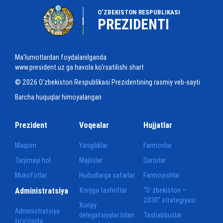
O‘ZBEKISTON RESPUBLIKASI
PREZIDENTI
Ma'lumotlardan foydalanilganda
www.president.uz ga havola ko‘rsatilishi shart
© 2026 O‘zbekiston Respublikasi Prezidentining rasmiy veb-sayti
Barcha huquqlar himoyalangan
Prezident
Voqealar
Hujjatlar
Maqom
Yangiliklar
Farmonlar
Tarjimayi hol
Majlislar
Qarorlar
Mukofotlar
Hududlarga safarlar
Farmoyishlar
Administratsiya
Xorijga tashriflar
“Oʻzbekiston —
2030” strategiyasi
Xorijiy
Administratsiya
delegatsiyalar bilan
Tashabbuslar
to‘g‘risida