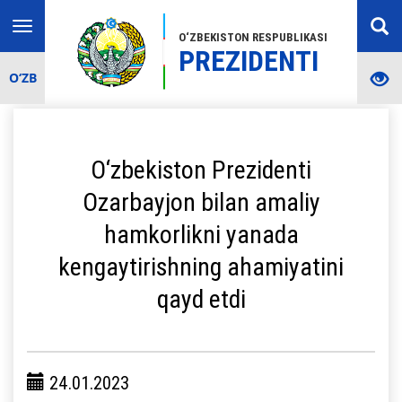
Toggle
O‘ZBEKISTON RESPUBLIKASI
navigation
PREZIDENTI
O‘ZB
O‘zbekiston Prezidenti
Ozarbayjon bilan amaliy
hamkorlikni yanada
kengaytirishning ahamiyatini
qayd etdi
24.01.2023