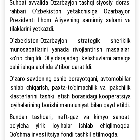
Suhbat avvalida Ozarbayjon tashqi siyosiy idorasi
rahbari O‘zbekiston yetakchisiga Ozarbayjon
Prezidenti Ilhom Aliyevning samimiy salomi va
tilaklarini yetkazdi.
O‘zbekiston-Ozarbayjon strategik sheriklik
munosabatlarini yanada rivojlantirish masalalari
ko‘rib chiqildi. Oliy darajadagi kelishuvlarni amalga
oshirishga alohida e’tibor qaratildi.
O‘zaro savdoning oshib borayotgani, avtomobillar
ishlab chiqarish, paxta-to‘qimachilik va ipakchilik
klasterlarini tashkil etish borasidagi kooperatsiya
loyihalarining borishi mamnuniyat bilan qayd etildi.
Bundan tashqari, neft-gaz va kimyo sanoati
bo‘yicha yirik loyihalar ishlab chiqilmoqda.
Qo‘shma investitsiya fondi tashkil etilmoqda.