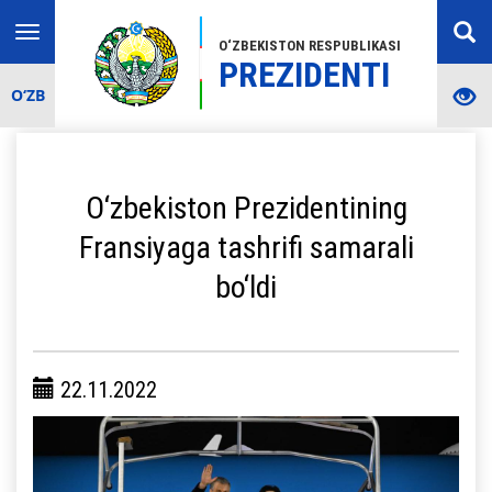
Toggle
O‘ZBEKISTON RESPUBLIKASI
navigation
PREZIDENTI
O‘ZB
O‘zbekiston Prezidentining
Fransiyaga tashrifi samarali
bo‘ldi
22.11.2022