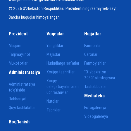
© 2026 O‘zbekiston Respublikasi Prezidentining rasmiy veb-sayti
Barcha huquqlar himoyalangan
Prezident
Voqealar
Hujjatlar
Maqom
Yangiliklar
Farmonlar
Tarjimayi hol
Majlislar
Qarorlar
Mukofotlar
Hududlarga safarlar
Farmoyishlar
Administratsiya
Xorijga tashriflar
“Oʻzbekiston —
2030” strategiyasi
Xorijiy
Administratsiya
delegatsiyalar bilan
Tashabbuslar
to‘g‘risida
uchrashuvlar
Mediateka
Rahbariyat
Nutqlar
Quyi tashkilotlar
Fotogalereya
Tabriklar
Videogalereya
Bog'lanish