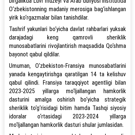
birgalikda Luvr muzeyi va Arab dunyosi institutida
O‘zbekistonning madaniy merosiga bag‘ishlangan
yirik ko‘rgazmalar bilan tanishdilar.
Tashrif yakunlari bo‘yicha davlat rahbarlari yuksak
darajadagi keng qamrovli sheriklik
munosabatlarini rivojlantirish maqsadida Qo‘shma
bayonot qabul qildilar.
Umuman, O‘zbekiston-Fransiya munosabatlarini
yanada kengaytirishga qaratilgan 14 ta kelishuv
qabul qilindi. Fransiya taraqqiyot agentligi bilan
2023-2025 yillarga mo‘ljallangan hamkorlik
dasturini amalga oshirish bo‘yicha strategik
sheriklik to‘g‘risidagi bitim hamda Tashqi siyosiy
idoralar o‘rtasidagi 2023-2024 yillarga
mo‘ljallangan hamkorlik dasturi shular jumlasidan.