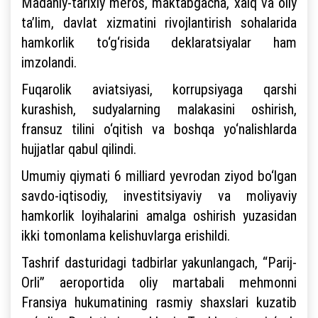
Madaniy-tarixiy meros, maktabgacha, xalq va oliy
ta’lim, davlat xizmatini rivojlantirish sohalarida
hamkorlik to‘g‘risida deklaratsiyalar ham
imzolandi.
Fuqarolik aviatsiyasi, korrupsiyaga qarshi
kurashish, sudyalarning malakasini oshirish,
fransuz tilini o‘qitish va boshqa yo‘nalishlarda
hujjatlar qabul qilindi.
Umumiy qiymati 6 milliard yevrodan ziyod bo‘lgan
savdo-iqtisodiy, investitsiyaviy va moliyaviy
hamkorlik loyihalarini amalga oshirish yuzasidan
ikki tomonlama kelishuvlarga erishildi.
Tashrif dasturidagi tadbirlar yakunlangach, “Parij-
Orli” aeroportida oliy martabali mehmonni
Fransiya hukumatining rasmiy shaxslari kuzatib