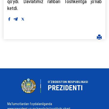
qo‘ydi. Davlatimiz rahbari Toshkentga jo‘nab
ketdi.
O‘ZBEKISTON RESPUBLIKASI
PREZIDENTI
Ma'lumotlardan foydalanilganda
www.president.uz ga havola ko‘rsatilishi shart