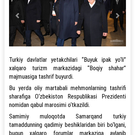
Turkiy davlatlar yetakchilari “Buyuk ipak yo‘li”
xalqaro turizm markazidagi “Boqiy shahar”
majmuasiga tashrif buyurdi.
Bu yerda oliy martabali mehmonlarning tashrifi
sharafiga O‘zbekiston Respublikasi Prezidenti
nomidan qabul marosimi o‘tkazildi.
Samimiy muloqotda Samarqand turkiy
tamaddunning qadimiy beshiklaridan biri bo‘lgani,
bugun xalqaro forumlar markaziga aylanib