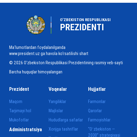
O‘ZBEKISTON RESPUBLIKASI
PREZIDENTI
Ma'lumotlardan foydalanilganda
www.president.uz ga havola ko‘rsatilishi shart
© 2026 O‘zbekiston Respublikasi Prezidentining rasmiy veb-sayti
Barcha huquqlar himoyalangan
Prezident
Voqealar
Hujjatlar
Maqom
Yangiliklar
Farmonlar
Tarjimayi hol
Majlislar
Qarorlar
Mukofotlar
Hududlarga safarlar
Farmoyishlar
Administratsiya
Xorijga tashriflar
“Oʻzbekiston —
2030” strategiyasi