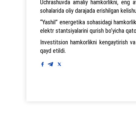
Uchrashuvda amaliy hamkorlikni, eng avva
sohalarida oliy darajada erishilgan kelis
“Yashil” energetika sohasidagi hamkorli
elektr stantsiyalarini qurish boʼyicha qat
Investitsion hamkorlikni kengaytirish va
qayd etildi.