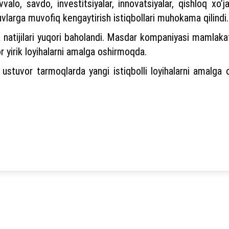
lo, savdo, investitsiyalar, innovatsiyalar, qishloq xoʼjal
huvlarga muvofiq kengaytirish istiqbollari muhokama qilindi.
k natijilari yuqori baholandi. Masdar kompaniyasi mamlaka
or yirik loyihalarni amalga oshirmoqda.
 ustuvor tarmoqlarda yangi istiqbolli loyihalarni amalga 