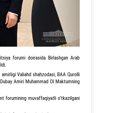
tsiya forumi doirasida Birlashgan Аrab
ldi.
mirligi Valiahd shahzodasi, BАА Qurolli
i, Dubay Аmiri Muhammad Ol Maktumning
nt forumining muvaffaqiyatli oʼtkazilgani