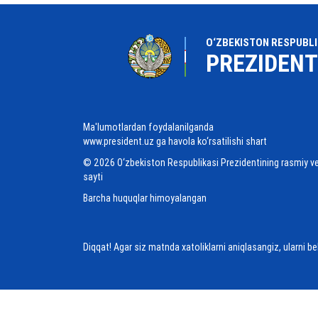
O‘ZBEKISTON RESPUBLI
PREZIDENT
Ma'lumotlardan foydalanilganda
www.president.uz ga havola ko‘rsatilishi shart
© 2026 O‘zbekiston Respublikasi Prezidentining rasmiy v
sayti
Barcha huquqlar himoyalangan
Diqqat! Agar siz matnda xatoliklarni aniqlasangiz, ularni b