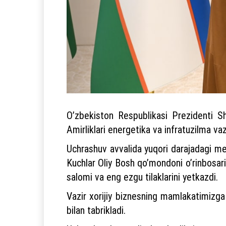
Oʼzbekiston Respublikasi Prezidenti S
Аmirliklari energetika va infratuzilma vaz
Uchrashuv avvalida yuqori darajadagi m
Kuchlar Oliy Bosh qoʼmondoni oʼrinbo
salomi va eng ezgu tilaklarini yetkazdi.
Vazir xorijiy biznesning mamlakatimizga 
bilan tabrikladi.