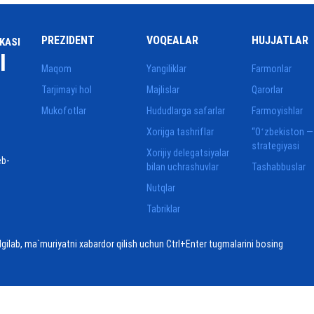
PREZIDENT
VOQEALAR
HUJJATLAR
KASI
I
Maqom
Yangiliklar
Farmonlar
Tarjimayi hol
Majlislar
Qarorlar
Mukofotlar
Hududlarga safarlar
Farmoyishlar
Xorijga tashriflar
“Oʻzbekiston —
strategiyasi
Xorijiy delegatsiyalar
eb-
bilan uchrashuvlar
Tashabbuslar
Nutqlar
Tabriklar
elgilab, ma`muriyatni xabardor qilish uchun Ctrl+Enter tugmalarini bosing