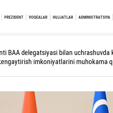
PREZIDENT
VOQEALAR
HUJJATLAR
ADMINISTRATSIYA
ti BАА delegatsiyasi bilan uchrashuvda k
kengaytirish imkoniyatlarini muhokama qi