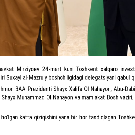
havkat Mirziyoev 24-mart kuni Toshkent xalqaro investi
iri Suxayl al-Mazruiy boshchiligidagi delegatsiyani qabul qi
ehmon BАА Prezidenti Shayx Xalifa Ol Nahayon, Аbu-Dabi a
sari Shayx Muhammad Ol Nahayon va mamlakat Bosh vazir
boʼlgan katta qiziqishini yana bir bor tasdiqlagan Toshke