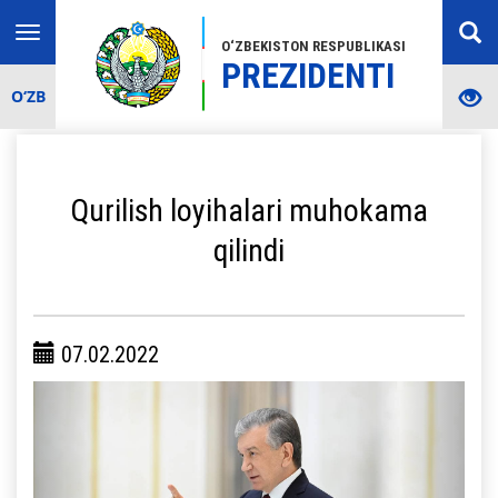
Toggle
O‘ZBEKISTON RESPUBLIKASI
navigation
PREZIDENTI
O‘ZB
Qurilish loyihalari muhokama
qilindi
07.02.2022