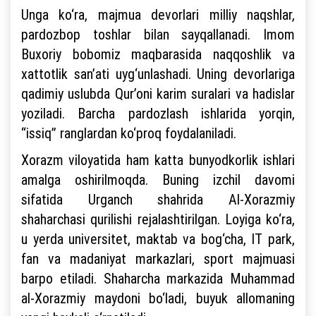
Unga ko‘ra, majmua devorlari milliy naqshlar,
pardozbop toshlar bilan sayqallanadi. Imom
Buxoriy bobomiz maqbarasida naqqoshlik va
xattotlik san’ati uyg‘unlashadi. Uning devorlariga
qadimiy uslubda Qur’oni karim suralari va hadislar
yoziladi. Barcha pardozlash ishlarida yorqin,
“issiq” ranglardan ko‘proq foydalaniladi.
Xorazm viloyatida ham katta bunyodkorlik ishlari
amalga oshirilmoqda. Buning izchil davomi
sifatida Urganch shahrida Al-Xorazmiy
shaharchasi qurilishi rejalashtirilgan. Loyiga ko‘ra,
u yerda universitet, maktab va bog‘cha, IT park,
fan va madaniyat markazlari, sport majmuasi
barpo etiladi. Shaharcha markazida Muhammad
al-Xorazmiy maydoni bo‘ladi, buyuk allomaning