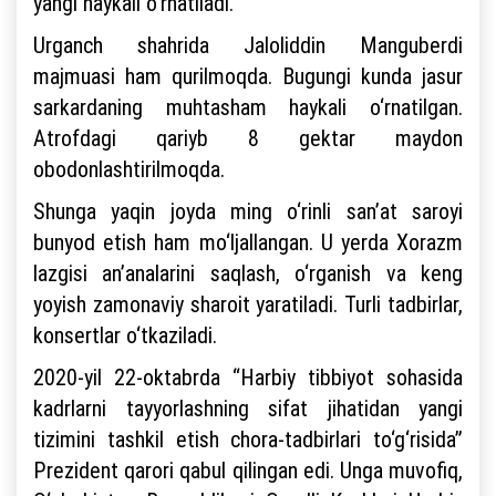
yangi haykali o‘rnatiladi.
Urganch shahrida Jaloliddin Manguberdi
majmuasi ham qurilmoqda. Bugungi kunda jasur
sarkardaning muhtasham haykali o‘rnatilgan.
Atrofdagi qariyb 8 gektar maydon
obodonlashtirilmoqda.
Shunga yaqin joyda ming o‘rinli san’at saroyi
bunyod etish ham mo‘ljallangan. U yerda Xorazm
lazgisi an’analarini saqlash, o‘rganish va keng
yoyish zamonaviy sharoit yaratiladi. Turli tadbirlar,
konsertlar o‘tkaziladi.
2020-yil 22-oktabrda “Harbiy tibbiyot sohasida
kadrlarni tayyorlashning sifat jihatidan yangi
tizimini tashkil etish chora-tadbirlari to‘g‘risida”
Prezident qarori qabul qilingan edi. Unga muvofiq,