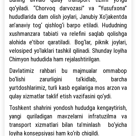
qo‘yiladi. “Chorvoq darvozasi” va “Yusufxona”
hududlarida dam olish joylari, Janubiy Xo‘jakentda
an’anaviy tog‘ qishlog‘i barpo etiladi. Hududning
xushmanzara tabiati va relefini saqlab qolishga
alohida e’tibor qaratiladi. Bog‘lar, piknik joylari,
velosiped yo‘laklari tashkil qilinadi. Shunday loyiha
Chimyon hududida ham rejalashtirilgan.
Davlatimiz rahbari bu majmualar ommabop
bo‘lishi zarurligini ta’kidlab, barcha
yurtdoshlarimiz, turli kasb egalariga mos arzon va
qulay xizmatlar taklif etish vazifasini qo‘ydi.
Toshkent shahrini yondosh hududga kengaytirish,
yangi quriladigan mavzelarni infratuzilma va
transport xizmatlari bilan ta’minlash bo‘yicha
loyiha konsepsiyasi ham ko‘rib chiqildi.