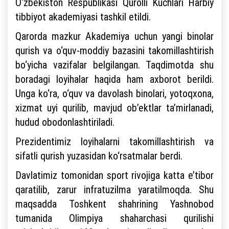
O‘zbekiston Respublikasi Qurolli Kuchlari Harbiy
tibbiyot akademiyasi tashkil etildi.
Qarorda mazkur Akademiya uchun yangi binolar
qurish va o‘quv-moddiy bazasini takomillashtirish
bo‘yicha vazifalar belgilangan. Taqdimotda shu
boradagi loyihalar haqida ham axborot berildi.
Unga ko‘ra, o‘quv va davolash binolari, yotoqxona,
xizmat uyi qurilib, mavjud ob’ektlar ta’mirlanadi,
hudud obodonlashtiriladi.
Prezidentimiz loyihalarni takomillashtirish va
sifatli qurish yuzasidan ko‘rsatmalar berdi.
Davlatimiz tomonidan sport rivojiga katta e’tibor
qaratilib, zarur infratuzilma yaratilmoqda. Shu
maqsadda Toshkent shahrining Yashnobod
tumanida Olimpiya shaharchasi qurilishi