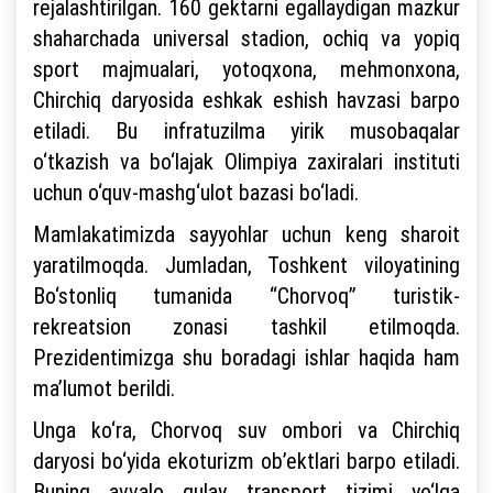
rejalashtirilgan. 160 gektarni egallaydigan mazkur
shaharchada universal stadion, ochiq va yopiq
sport majmualari, yotoqxona, mehmonxona,
Chirchiq daryosida eshkak eshish havzasi barpo
etiladi. Bu infratuzilma yirik musobaqalar
o‘tkazish va bo‘lajak Olimpiya zaxiralari instituti
uchun o‘quv-mashg‘ulot bazasi bo‘ladi.
Mamlakatimizda sayyohlar uchun keng sharoit
yaratilmoqda. Jumladan, Toshkent viloyatining
Bo‘stonliq tumanida “Chorvoq” turistik-
rekreatsion zonasi tashkil etilmoqda.
Prezidentimizga shu boradagi ishlar haqida ham
ma’lumot berildi.
Unga ko‘ra, Chorvoq suv ombori va Chirchiq
daryosi bo‘yida ekoturizm ob’ektlari barpo etiladi.
Buning avvalo qulay transport tizimi yo‘lga