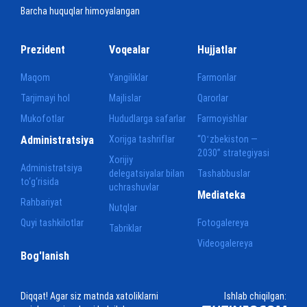
Barcha huquqlar himoyalangan
Prezident
Voqealar
Hujjatlar
Maqom
Yangiliklar
Farmonlar
Tarjimayi hol
Majlislar
Qarorlar
Mukofotlar
Hududlarga safarlar
Farmoyishlar
Administratsiya
Xorijga tashriflar
“Oʻzbekiston —
2030” strategiyasi
Xorijiy
Administratsiya
delegatsiyalar bilan
Tashabbuslar
to‘g‘risida
uchrashuvlar
Mediateka
Rahbariyat
Nutqlar
Quyi tashkilotlar
Fotogalereya
Tabriklar
Videogalereya
Bog'lanish
Diqqat! Agar siz matnda xatoliklarni
Ishlab chiqilgan: