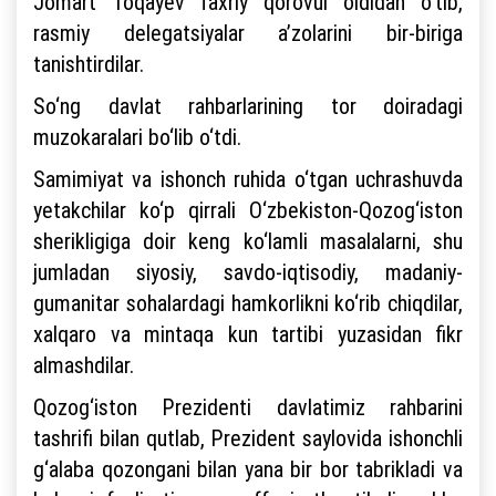
Jomart Toqayev faxriy qorovul oldidan o‘tib,
rasmiy delegatsiyalar a’zolarini bir-biriga
tanishtirdilar.
So‘ng davlat rahbarlarining tor doiradagi
muzokaralari bo‘lib o‘tdi.
Samimiyat va ishonch ruhida o‘tgan uchrashuvda
yetakchilar ko‘p qirrali O‘zbekiston-Qozog‘iston
sherikligiga doir keng ko‘lamli masalalarni, shu
jumladan siyosiy, savdo-iqtisodiy, madaniy-
gumanitar sohalardagi hamkorlikni ko‘rib chiqdilar,
xalqaro va mintaqa kun tartibi yuzasidan fikr
almashdilar.
Qozog‘iston Prezidenti davlatimiz rahbarini
tashrifi bilan qutlab, Prezident saylovida ishonchli
g‘alaba qozongani bilan yana bir bor tabrikladi va