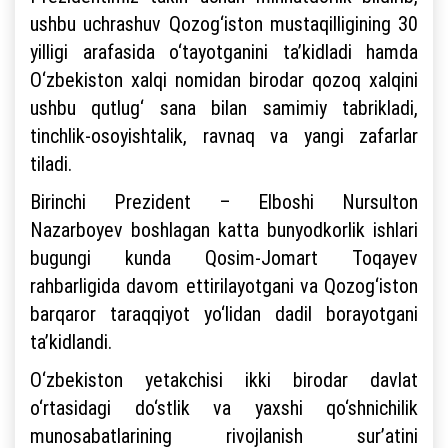
ushbu uchrashuv Qozog‘iston mustaqilligining 30
yilligi arafasida o‘tayotganini ta’kidladi hamda
O‘zbekiston xalqi nomidan birodar qozoq xalqini
ushbu qutlug‘ sana bilan samimiy tabrikladi,
tinchlik-osoyishtalik, ravnaq va yangi zafarlar
tiladi.
Birinchi Prezident – Elboshi Nursulton
Nazarboyev boshlagan katta bunyodkorlik ishlari
bugungi kunda Qosim-Jomart Toqayev
rahbarligida davom ettirilayotgani va Qozog‘iston
barqaror taraqqiyot yo‘lidan dadil borayotgani
ta’kidlandi.
O‘zbekiston yetakchisi ikki birodar davlat
o‘rtasidagi do‘stlik va yaxshi qo‘shnichilik
munosabatlarining rivojlanish sur’atini