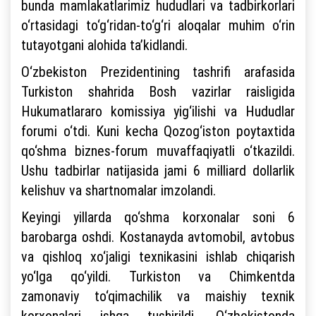
bunda mamlakatlarimiz hududlari va tadbirkorlari
o‘rtasidagi to‘g‘ridan-to‘g‘ri aloqalar muhim o‘rin
tutayotgani alohida ta’kidlandi.
O‘zbekiston Prezidentining tashrifi arafasida
Turkiston shahrida Bosh vazirlar raisligida
Hukumatlararo komissiya yig‘ilishi va Hududlar
forumi o‘tdi. Kuni kecha Qozog‘iston poytaxtida
qo‘shma biznes-forum muvaffaqiyatli o‘tkazildi.
Ushu tadbirlar natijasida jami 6 milliard dollarlik
kelishuv va shartnomalar imzolandi.
Keyingi yillarda qo‘shma korxonalar soni 6
barobarga oshdi. Kostanayda avtomobil, avtobus
va qishloq xo‘jaligi texnikasini ishlab chiqarish
yo‘lga qo‘yildi. Turkiston va Chimkentda
zamonaviy to‘qimachilik va maishiy texnik
korxonalari ishga tushirildi. O‘zbekistonda