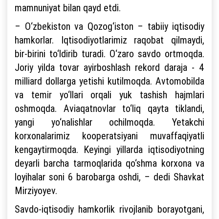
mamnuniyat bilan qayd etdi.
– O‘zbekiston va Qozog‘iston – tabiiy iqtisodiy
hamkorlar. Iqtisodiyotlarimiz raqobat qilmaydi,
bir-birini to‘ldirib turadi. O‘zaro savdo ortmoqda.
Joriy yilda tovar ayirboshlash rekord daraja - 4
milliard dollarga yetishi kutilmoqda. Avtomobilda
va temir yo‘llari orqali yuk tashish hajmlari
oshmoqda. Aviaqatnovlar to‘liq qayta tiklandi,
yangi yo‘nalishlar ochilmoqda. Yetakchi
korxonalarimiz kooperatsiyani muvaffaqiyatli
kengaytirmoqda. Keyingi yillarda iqtisodiyotning
deyarli barcha tarmoqlarida qo‘shma korxona va
loyihalar soni 6 barobarga oshdi, – dedi Shavkat
Mirziyoyev.
Savdo-iqtisodiy hamkorlik rivojlanib borayotgani,