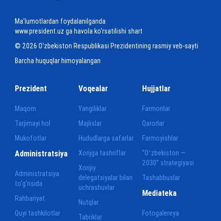
Ma'lumotlardan foydalanilganda
www.president.uz ga havola ko‘rsatilishi shart
© 2026 O‘zbekiston Respublikasi Prezidentining rasmiy veb-sayti
Barcha huquqlar himoyalangan
Prezident
Voqealar
Hujjatlar
Maqom
Yangiliklar
Farmonlar
Tarjimayi hol
Majlislar
Qarorlar
Mukofotlar
Hududlarga safarlar
Farmoyishlar
Administratsiya
Xorijga tashriflar
“Oʻzbekiston —
2030” strategiyasi
Xorijiy
Administratsiya
delegatsiyalar bilan
Tashabbuslar
to‘g‘risida
uchrashuvlar
Mediateka
Rahbariyat
Nutqlar
Quyi tashkilotlar
Fotogalereya
Tabriklar