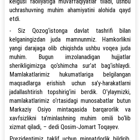
kelgusi faoliyatiga muvaffaqiyatlar tiladi, ushbu
uchrashuvning muhim ahamiyatini alohida qayd
etdi.
- Siz Qozog‘istonga davlat tashrifi bilan
kelganingizdan juda mamnunmiz. Hamkorlikni
yangi darajaga olib chiqishda ushbu voqea juda
muhim. Bugun imzolanadigan hujjatlar
sherikligimizga qo‘shimcha sur’at bag‘ishlaydi.
Mamlakatlarimiz hukumatlariga belgilangan
maqsadlarga erishish uchun sa’y-harakatlarni
jadallashtirish topshirig‘ini berdik. O‘ylaymizki,
mamlakatlarimiz o‘rtasidagi munosabatlar butun
Markaziy Osiyo mintaqasida barqarorlik va
xavfsizlikni ta’minlashning muhim omili bo‘lib
xizmat qiladi, – dedi Qosim-Jomart Toqayev.
Prezidentimiz taklif uchun minnatdorlik bildirib,