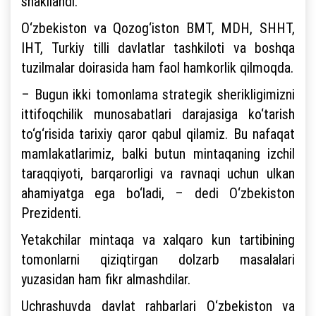
shakllandi.
O‘zbekiston va Qozog‘iston BMT, MDH, SHHT,
IHT, Turkiy tilli davlatlar tashkiloti va boshqa
tuzilmalar doirasida ham faol hamkorlik qilmoqda.
– Bugun ikki tomonlama strategik sherikligimizni
ittifoqchilik munosabatlari darajasiga ko‘tarish
to‘g‘risida tarixiy qaror qabul qilamiz. Bu nafaqat
mamlakatlarimiz, balki butun mintaqaning izchil
taraqqiyoti, barqarorligi va ravnaqi uchun ulkan
ahamiyatga ega bo‘ladi, – dedi O‘zbekiston
Prezidenti.
Yetakchilar mintaqa va xalqaro kun tartibining
tomonlarni qiziqtirgan dolzarb masalalari
yuzasidan ham fikr almashdilar.
Uchrashuvda davlat rahbarlari O‘zbekiston va