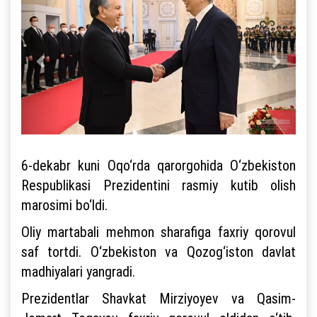
6-dekabr kuni Oqo‘rda qarorgohida O‘zbekiston
Respublikasi Prezidentini rasmiy kutib olish
marosimi bo‘ldi.
Oliy martabali mehmon sharafiga faxriy qorovul
saf tortdi. O‘zbekiston va Qozog‘iston davlat
madhiyalari yangradi.
Prezidentlar Shavkat Mirziyoyev va Qasim-