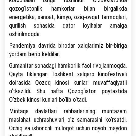
qozog‘istonlik hamkorlar bilan birgalikda
energetika, sanoat, kimyo, oziq-ovqat tarmoqlari,
qurilish sohasida qator loyihalar amalga
oshirilmoqda.
Pandemiya davrida birodar xalqlarimiz bir-biriga
yordam berib keldilar.
Gumanitar sohadagi hamkorlik faol rivojlanmoqda.
Qayta tiklangan Toshkent xalqaro kinofestivali
doirasida Qozoq kinosi kunlari muvaffaqiyatli
o‘tkazildi. Shu hafta Qozog‘iston poytaxtida
O‘zbek kinosi kunlari bo‘lib o‘tadi.
Mintaqa davlatlari rahbarlarining muntazam
maslahat uchrashuvlari o‘z samarasini ko‘rsatdi.
Ochiq va ishonchli muloqot uchun noyob maydon