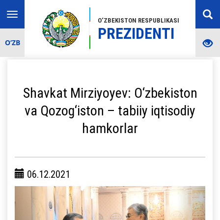
Toggle
O‘ZBEKISTON RESPUBLIKASI
navigation
PREZIDENTI
O‘ZB
Shavkat Mirziyoyev: O‘zbekiston
va Qozog‘iston – tabiiy iqtisodiy
hamkorlar
06.12.2021