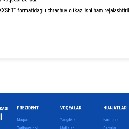
ShT” formatidagi uchrashuv o‘tkazilishi ham rejalashtiri
PREZIDENT
VOQEALAR
HUJJATLAR
KASI
I
Maqom
Yangiliklar
Farmonlar
Tarjimayi hol
Majlislar
Qarorlar