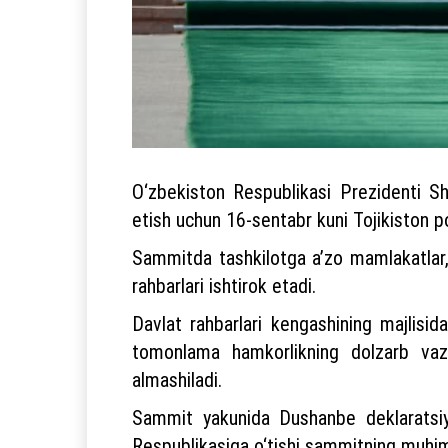
O‘zbekiston Respublikasi Prezidenti Sh
etish uchun 16-sentabr kuni Tojikiston p
Sammitda tashkilotga a’zo mamlakatlar, 
rahbarlari ishtirok etadi.
Davlat rahbarlari kengashining majlisida
tomonlama hamkorlikning dolzarb vazi
almashiladi.
Sammit yakunida Dushanbe deklaratsiyas
Respublikasiga o‘tishi sammitning muhim