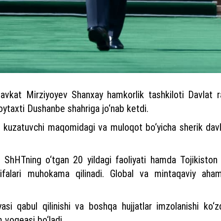
avkat Mirziyoyev Shanxay hamkorlik tashkiloti Davlat rah
oytaxti Dushanbe shahriga jo‘nab ketdi.
kuzatuvchi maqomidagi va muloqot bo‘yicha sherik davlatl
 ShHTning o‘tgan 20 yildagi faoliyati hamda Tojikiston rai
falari muhokama qilinadi. Global va mintaqaviy aham
i qabul qilinishi va boshqa hujjatlar imzolanishi ko‘z
 voqeasi bo‘ladi.