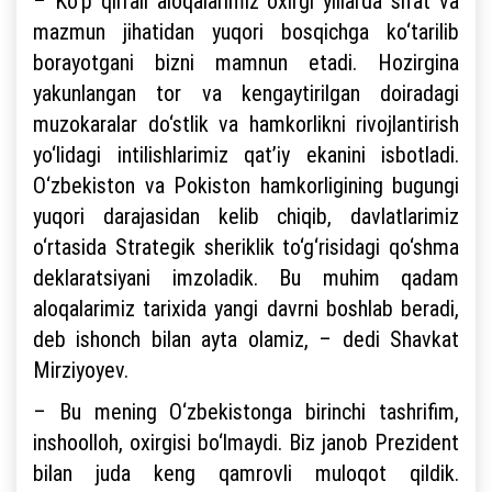
– Ko‘p qirrali aloqalarimiz oxirgi yillarda sifat va
mazmun jihatidan yuqori bosqichga ko‘tarilib
borayotgani bizni mamnun etadi. Hozirgina
yakunlangan tor va kengaytirilgan doiradagi
muzokaralar do‘stlik va hamkorlikni rivojlantirish
yo‘lidagi intilishlarimiz qat’iy ekanini isbotladi.
O‘zbekiston va Pokiston hamkorligining bugungi
yuqori darajasidan kelib chiqib, davlatlarimiz
o‘rtasida Strategik sheriklik to‘g‘risidagi qo‘shma
deklaratsiyani imzoladik. Bu muhim qadam
aloqalarimiz tarixida yangi davrni boshlab beradi,
deb ishonch bilan ayta olamiz, – dedi Shavkat
Mirziyoyev.
– Bu mening O‘zbekistonga birinchi tashrifim,
inshoolloh, oxirgisi bo‘lmaydi. Biz janob Prezident
bilan juda keng qamrovli muloqot qildik.