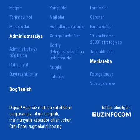
Maqom
Yangiliklar
Farmonlar
Tarjimayi hol
Majlislar
Qarorlar
Mukofotlar
Hududlarga safarlar
Farmoyishlar
Administratsiya
Xorijga tashriflar
“Oʻzbekiston —
2030” strategiyasi
Xorijiy
Administratsiya
delegatsiyalar bilan
Tashabbuslar
to‘g‘risida
uchrashuvlar
Mediateka
Rahbariyat
Nutqlar
Quyi tashkilotlar
Fotogalereya
Tabriklar
Videogalereya
Bog'lanish
Diqqat! Agar siz matnda xatoliklarni
Ishlab chiqilgan:
aniqlasangiz, ularni belgilab,
ma`muriyatni xabardor qilish uchun
Ctrl+Enter tugmalarini bosing