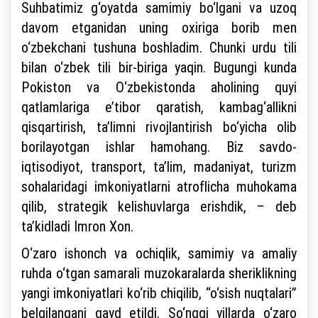
Suhbatimiz g‘oyatda samimiy bo‘lgani va uzoq
davom etganidan uning oxiriga borib men
o‘zbekchani tushuna boshladim. Chunki urdu tili
bilan o‘zbek tili bir-biriga yaqin. Bugungi kunda
Pokiston va O‘zbekistonda aholining quyi
qatlamlariga e’tibor qaratish, kambag‘allikni
qisqartirish, ta’limni rivojlantirish bo‘yicha olib
borilayotgan ishlar hamohang. Biz savdo-
iqtisodiyot, transport, ta’lim, madaniyat, turizm
sohalaridagi imkoniyatlarni atroflicha muhokama
qilib, strategik kelishuvlarga erishdik, – deb
ta’kidladi Imron Xon.
O‘zaro ishonch va ochiqlik, samimiy va amaliy
ruhda o‘tgan samarali muzokaralarda sheriklikning
yangi imkoniyatlari ko‘rib chiqilib, “o‘sish nuqtalari”
belgilangani qayd etildi. So‘nggi yillarda o‘zaro