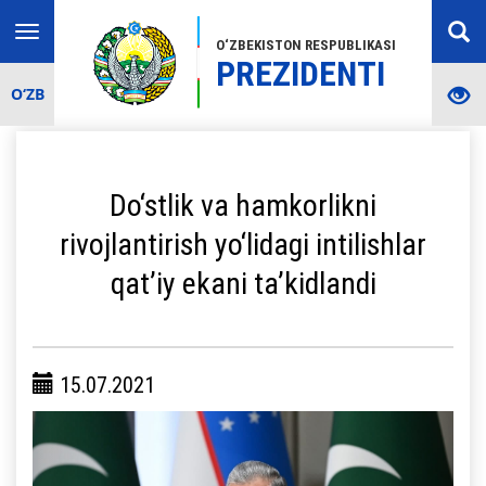
Toggle
O‘ZBEKISTON RESPUBLIKASI
navigation
PREZIDENTI
O‘ZB
Do‘stlik va hamkorlikni
rivojlantirish yo‘lidagi intilishlar
qat’iy ekani ta’kidlandi
15.07.2021