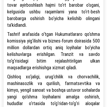
tovar ayirboshlash hajmi to‘rt barobar o‘sgani,
kelgusida ushbu raqamlarni yana to‘rt-besh
barobarga oshirish bo‘yicha kelishib olingani
ta’kidlandi.
Tashrif arafasida o‘tgan Hukumatlararo qo‘shma
komissiya yig‘ilishi va biznes-forum doirasida 500
million dollardan ortiq aniq loyihalar bo‘yicha
kelishuvlarga erishilgan. Tranzit va savdo
to‘g‘risidagi bitim rejalashtirilgan ulkan
maqsadlarga erishishga xizmat qiladi.
Qishloq xo‘jaligi, urug‘chilik va chorvachilik,
mashinasozlik va qurilish, farmatsevtika va
kimyo, yengil sanoat va boshqa ustuvor sohalarda
yangi qo‘shma loyihalarni amalga oshirish,
hududlar o‘rtasida to‘g‘ridan-to‘g‘ri aloqalar