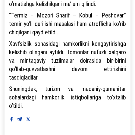
o‘rnatishga kelishilgani ma’lum qilindi.
“Termiz – Mozori Sharif – Kobul – Peshovar”
temir yo‘li qurilishi masalasi ham atroflicha ko‘rib
chiqilgani qayd etildi.
Xavfsizlik sohasidagi hamkorlikni kengaytirishga
kelishib olingani aytildi. Tomonlar nufuzli xalqaro
va mintaqaviy tuzilmalar doirasida bir-birini
qo‘llab-quvvatlashni davom ettirishini
tasdiqladilar.
Shuningdek, turizm va madaniy-gumanitar
sohalardagi hamkorlik istiqbollariga to‘xtalib
o‘tildi.