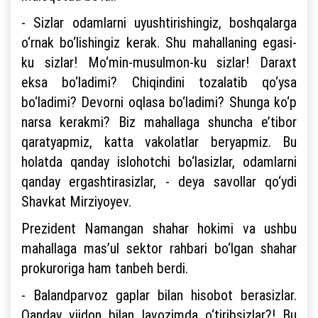
- Sizlar odamlarni uyushtirishingiz, boshqalarga
o‘rnak bo‘lishingiz kerak. Shu mahallaning egasi-
ku sizlar! Mo‘min-musulmon-ku sizlar! Daraxt
eksa bo‘ladimi? Chiqindini tozalatib qo‘ysa
bo‘ladimi? Devorni oqlasa bo‘ladimi? Shunga ko‘p
narsa kerakmi? Biz mahallaga shuncha e’tibor
qaratyapmiz, katta vakolatlar beryapmiz. Bu
holatda qanday islohotchi bo‘lasizlar, odamlarni
qanday ergashtirasizlar, - deya savollar qo‘ydi
Shavkat Mirziyoyev.
Prezident Namangan shahar hokimi va ushbu
mahallaga mas’ul sektor rahbari bo‘lgan shahar
prokuroriga ham tanbeh berdi.
- Balandparvoz gaplar bilan hisobot berasizlar.
Qanday vijdon bilan lavozimda o‘tiribsizlar?! Bu