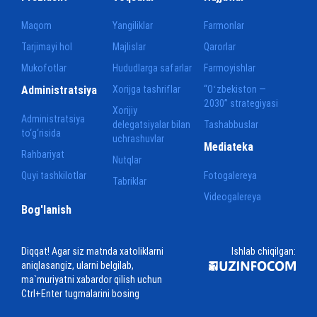
Maqom
Yangiliklar
Farmonlar
Tarjimayi hol
Majlislar
Qarorlar
Mukofotlar
Hududlarga safarlar
Farmoyishlar
Administratsiya
Xorijga tashriflar
“Oʻzbekiston —
2030” strategiyasi
Xorijiy
Administratsiya
delegatsiyalar bilan
Tashabbuslar
to‘g‘risida
uchrashuvlar
Mediateka
Rahbariyat
Nutqlar
Quyi tashkilotlar
Fotogalereya
Tabriklar
Videogalereya
Bog'lanish
Diqqat! Agar siz matnda xatoliklarni
Ishlab chiqilgan:
aniqlasangiz, ularni belgilab,
ma`muriyatni xabardor qilish uchun
Ctrl+Enter tugmalarini bosing