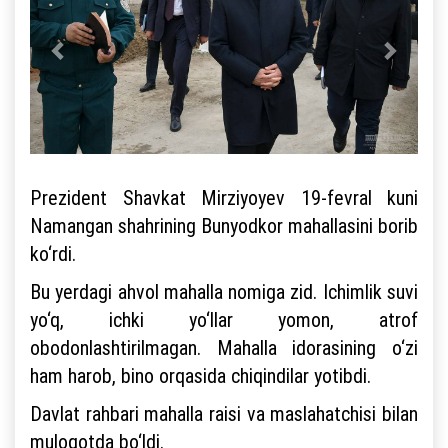
Prezident Shavkat Mirziyoyev 19-fevral kuni
Namangan shahrining Bunyodkor mahallasini borib
ko‘rdi.
Bu yerdagi ahvol mahalla nomiga zid. Ichimlik suvi
yo‘q, ichki yo‘llar yomon, atrof
obodonlashtirilmagan. Mahalla idorasining o‘zi
ham harob, bino orqasida chiqindilar yotibdi.
Davlat rahbari mahalla raisi va maslahatchisi bilan
muloqotda bo‘ldi.