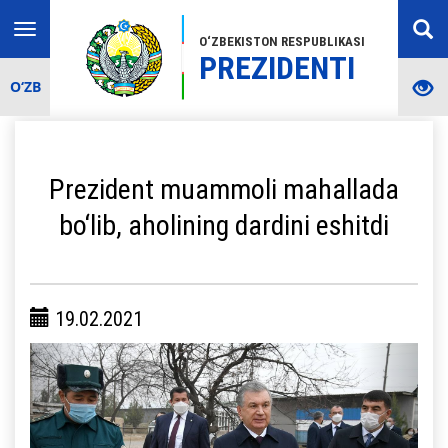
Toggle
O‘ZBEKISTON RESPUBLIKASI
navigation
PREZIDENTI
O‘ZB
Prezident muammoli mahallada
bo‘lib, aholining dardini eshitdi
19.02.2021