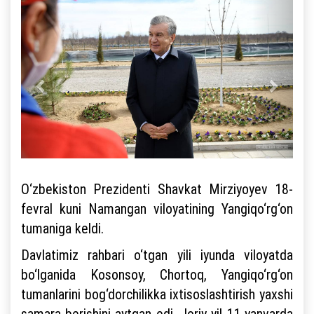
O‘zbekiston Prezidenti Shavkat Mirziyoyev 18-
fevral kuni Namangan viloyatining Yangiqo‘rg‘on
tumaniga keldi.
Davlatimiz rahbari o‘tgan yili iyunda viloyatda
bo‘lganida Kosonsoy, Chortoq, Yangiqo‘rg‘on
tumanlarini bog‘dorchilikka ixtisoslashtirish yaxshi
samara berishini aytgan edi. Joriy yil 11-yanvarda