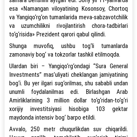
esa «Namangan viloyatining Kosonsoy, Chortoq
va Yangiqo‘rg‘on tumanlarida meva-sabzavotchilik
va uzumchilikni rivojlantirish chora-tadbirlari
to‘g‘risida» Prezident qarori qabul qilindi.
Shunga muvofiq, ushbu tog‘li tumanlarda
zamonaviy bog‘ va tokzorlar tashkil etilmoqda.
Ulardan biri – Yangiqo‘rg‘ondagi “Sura General
Investments” mas’uliyati cheklangan jamiyatining
bog‘i. Bu yer ilgari sug‘orilmas, shu sababli undan
unumli foydalanilmas edi. Birlashgan Arab
Amirliklarining 3 million dollar to‘g‘ridan-to‘g‘ri
xorijiy investitsiyasi hisobiga 103 gektar
maydonda intensiv bog‘ barpo etildi.
Avvalo, 250 metr chuqurlikdan suv chiqarildi.