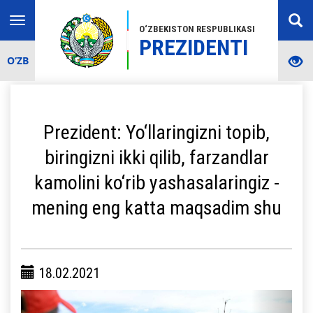
Toggle
O‘ZBEKISTON RESPUBLIKASI
navigation
PREZIDENTI
O‘ZB
Prezident: Yo‘llaringizni topib,
biringizni ikki qilib, farzandlar
kamolini ko‘rib yashasalaringiz -
mening eng katta maqsadim shu
18.02.2021