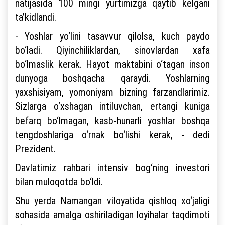
natijasida 100 mingi yurtimizga qaytib kelgani
ta’kidlandi.
- Yoshlar yo‘lini tasavvur qilolsa, kuch paydo
bo‘ladi. Qiyinchiliklardan, sinovlardan xafa
bo‘lmaslik kerak. Hayot maktabini o‘tagan inson
dunyoga boshqacha qaraydi. Yoshlarning
yaxshisiyam, yomoniyam bizning farzandlarimiz.
Sizlarga o‘xshagan intiluvchan, ertangi kuniga
befarq bo‘lmagan, kasb-hunarli yoshlar boshqa
tengdoshlariga o‘rnak bo‘lishi kerak, - dedi
Prezident.
Davlatimiz rahbari intensiv bog‘ning investori
bilan muloqotda bo‘ldi.
Shu yerda Namangan viloyatida qishloq xo‘jaligi
sohasida amalga oshiriladigan loyihalar taqdimoti