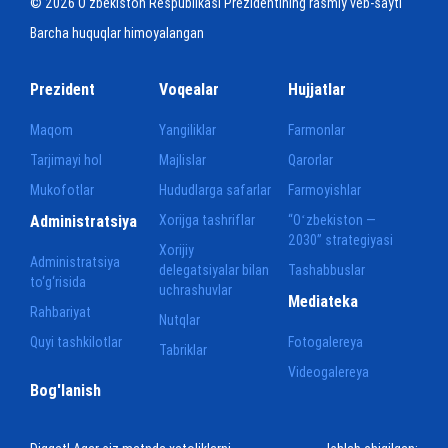
© 2026 O‘zbekiston Respublikasi Prezidentining rasmiy veb-sayti
Barcha huquqlar himoyalangan
Prezident
Voqealar
Hujjatlar
Maqom
Yangiliklar
Farmonlar
Tarjimayi hol
Majlislar
Qarorlar
Mukofotlar
Hududlarga safarlar
Farmoyishlar
Administratsiya
Xorijga tashriflar
“Oʻzbekiston —
2030” strategiyasi
Xorijiy
Administratsiya
delegatsiyalar bilan
Tashabbuslar
to‘g‘risida
uchrashuvlar
Mediateka
Rahbariyat
Nutqlar
Quyi tashkilotlar
Fotogalereya
Tabriklar
Videogalereya
Bog'lanish