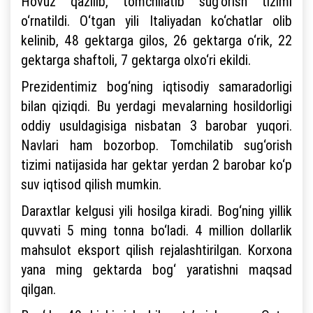
Hovuz qazilib, tomchilatib sug‘orish tizimi
o‘rnatildi. O‘tgan yili Italiyadan ko‘chatlar olib
kelinib, 48 gektarga gilos, 26 gektarga o‘rik, 22
gektarga shaftoli, 7 gektarga olxo‘ri ekildi.
Prezidentimiz bog‘ning iqtisodiy samaradorligi
bilan qiziqdi. Bu yerdagi mevalarning hosildorligi
oddiy usuldagisiga nisbatan 3 barobar yuqori.
Navlari ham bozorbop. Tomchilatib sug‘orish
tizimi natijasida har gektar yerdan 2 barobar ko‘p
suv iqtisod qilish mumkin.
Daraxtlar kelgusi yili hosilga kiradi. Bog‘ning yillik
quvvati 5 ming tonna bo‘ladi. 4 million dollarlik
mahsulot eksport qilish rejalashtirilgan. Korxona
yana ming gektarda bog‘ yaratishni maqsad
qilgan.