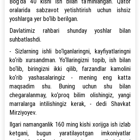
Bog‘da 40 kishi ish bilan ta’minlangan. Qator
oralarida sabzavot yetishtirish uchun ishsiz
yoshlarga yer bo‘lib berilgan.
Davlatimiz rahbari shunday yoshlar bilan
suhbatlashdi.
- Sizlarning ishli bo‘lganlaringni, kayfiyatlaringni
ko‘rib xursandman. Yo‘llaringizni topib, ish bilan
bo‘lib, biringizni ikki qilib, farzandlar kamolini
ko‘rib yashasalaringiz - mening eng katta
maqsadim shu. Buning uchun shu bilan
chegaralanmay, ko‘proq bilim olishingiz, yangi
marralarga intilishingiz kerak, - dedi Shavkat
Mirziyoyev.
Ilgari namanganlik 160 ming kishi xorijga ish izlab
ketgani, bugun yaratilayotgan imkoniyatlar