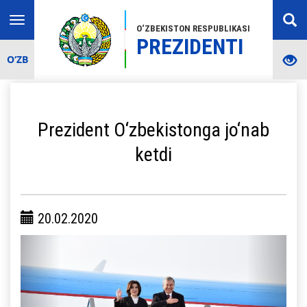
Toggle
O‘ZBEKISTON RESPUBLIKASI
navigation
PREZIDENTI
O‘ZB
Prezident O‘zbekistonga jo‘nab
ketdi
20.02.2020