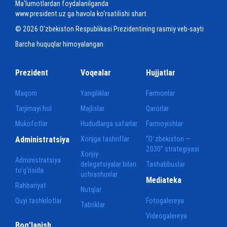
Ma'lumotlardan foydalanilganda
www.president.uz ga havola ko‘rsatilishi shart
© 2026 O‘zbekiston Respublikasi Prezidentining rasmiy veb-sayti
Barcha huquqlar himoyalangan
Prezident
Voqealar
Hujjatlar
Maqom
Yangiliklar
Farmonlar
Tarjimayi hol
Majlislar
Qarorlar
Mukofotlar
Hududlarga safarlar
Farmoyishlar
Administratsiya
Xorijga tashriflar
“Oʻzbekiston —
2030” strategiyasi
Xorijiy
Administratsiya
delegatsiyalar bilan
Tashabbuslar
to‘g‘risida
uchrashuvlar
Mediateka
Rahbariyat
Nutqlar
Quyi tashkilotlar
Fotogalereya
Tabriklar
Videogalereya
Bog'lanish