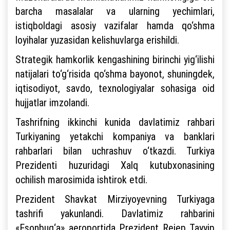
barcha masalalar va ularning yechimlari,
istiqboldagi asosiy vazifalar hamda qo‘shma
loyihalar yuzasidan kelishuvlarga erishildi.
Strategik hamkorlik kengashining birinchi yig‘ilishi
natijalari to‘g‘risida qo‘shma bayonot, shuningdek,
iqtisodiyot, savdo, texnologiyalar sohasiga oid
hujjatlar imzolandi.
Tashrifning ikkinchi kunida davlatimiz rahbari
Turkiyaning yetakchi kompaniya va banklari
rahbarlari bilan uchrashuv o‘tkazdi. Turkiya
Prezidenti huzuridagi Xalq kutubxonasining
ochilish marosimida ishtirok etdi.
Prezident Shavkat Mirziyoyevning Turkiyaga
tashrifi yakunlandi. Davlatimiz rahbarini
«Esonbug‘a» aeroportida Prezident Rejep Tayyip