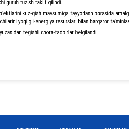
hi guruh tuzish taklif qilindi.
ob’ektlarini kuz-qish mavsumiga tayyorlash borasida amalg
larini yoqilg‘i-energiya resurslari bilan barqaror ta’minlas
uzasidan tegishli chora-tadbirlar belgilandi.