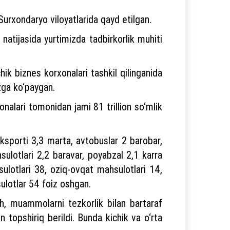
urxondaryo viloyatlarida qayd etilgan.
 natijasida yurtimizda tadbirkorlik muhiti
ik biznes korxonalari tashkil qilinganida
izga ko‘paygan.
onalari tomonidan jami 81 trillion so‘mlik
eksporti 3,3 marta, avtobuslar 2 barobar,
ulotlari 2,2 baravar, poyabzal 2,1 karra
sulotlari 38, oziq-ovqat mahsulotlari 14,
sulotlar 54 foiz oshgan.
ish, muammolarni tezkorlik bilan bartaraf
 topshiriq berildi. Bunda kichik va o‘rta