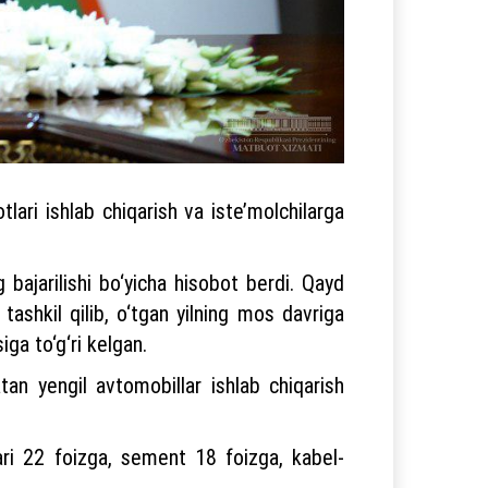
lari ishlab chiqarish va iste’molchilarga
 bajarilishi bo‘yicha hisobot berdi. Qayd
tashkil qilib, o‘tgan yilning mos davriga
iga to‘g‘ri kelgan.
tan yengil avtomobillar ishlab chiqarish
ari 22 foizga, sement 18 foizga, kabel-