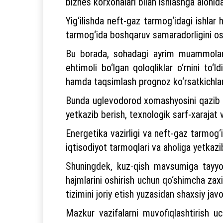
biznes korxonalari bilan ishlashga alohida
Yig‘ilishda neft-gaz tarmog‘idagi ishlar h
tarmog‘ida boshqaruv samaradorligini oshir
Bu borada, sohadagi ayrim muammolar, b
ehtimoli bo‘lgan qoloqliklar o‘rnini to‘l
hamda taqsimlash prognoz ko‘rsatkichlarin
Bunda uglevodorod xomashyosini qazib oli
yetkazib berish, texnologik sarf-xarajat v
Energetika vazirligi va neft-gaz tarmog‘i
iqtisodiyot tarmoqlari va aholiga yetkazib
Shuningdek, kuz-qish mavsumiga tayyorga
hajmlarini oshirish uchun qo‘shimcha zaxir
tizimini joriy etish yuzasidan shaxsiy javo
Mazkur vazifalarni muvofiqlashtirish u