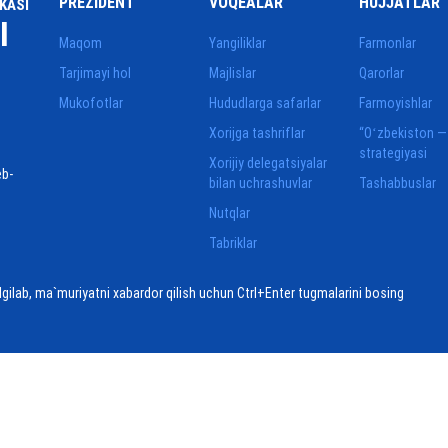
PREZIDENT
VOQEALAR
HUJJATLAR
KASI
I
Maqom
Yangiliklar
Farmonlar
Tarjimayi hol
Majlislar
Qarorlar
Mukofotlar
Hududlarga safarlar
Farmoyishlar
Xorijga tashriflar
“Oʻzbekiston —
strategiyasi
Xorijiy delegatsiyalar
eb-
bilan uchrashuvlar
Tashabbuslar
Nutqlar
Tabriklar
elgilab, ma`muriyatni xabardor qilish uchun Ctrl+Enter tugmalarini bosing