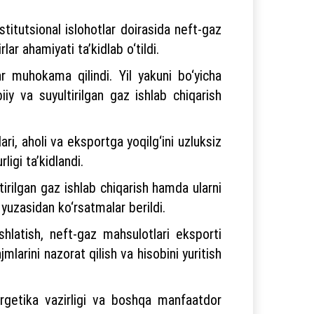
nstitutsional islohotlar doirasida neft-gaz
ar ahamiyati ta’kidlab o‘tildi.
r muhokama qilindi. Yil yakuni bo‘yicha
biiy va suyultirilgan gaz ishlab chiqarish
i, aholi va eksportga yoqilg‘ini uzluksiz
ligi ta’kidlandi.
tirilgan gaz ishlab chiqarish hamda ularni
 yuzasidan ko‘rsatmalar berildi.
shlatish, neft-gaz mahsulotlari eksporti
mlarini nazorat qilish va hisobini yuritish
ergetika vazirligi va boshqa manfaatdor