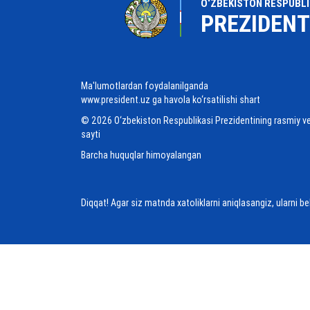
O‘ZBEKISTON RESPUBLI
PREZIDENT
Ma'lumotlardan foydalanilganda
www.president.uz ga havola ko‘rsatilishi shart
© 2026 O‘zbekiston Respublikasi Prezidentining rasmiy v
sayti
Barcha huquqlar himoyalangan
Diqqat! Agar siz matnda xatoliklarni aniqlasangiz, ularni b