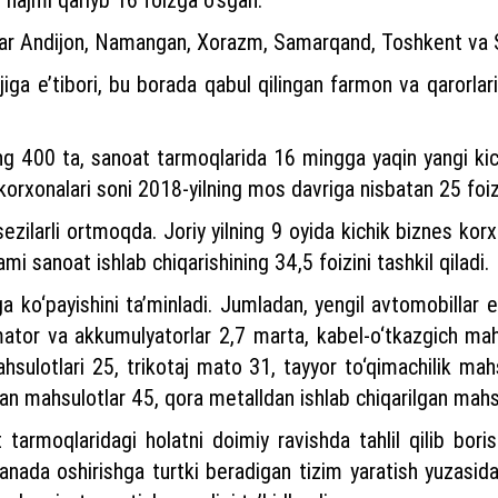
hlar Andijon, Namangan, Xorazm, Samarqand, Toshkent va S
jiga e’tibori, bu borada qabul qilingan farmon va qarorlari
ng 400 ta, sanoat tarmoqlarida 16 mingga yaqin yangi kich
korxonalari soni 2018-yilning mos davriga nisbatan 25 fo
zilarli ortmoqda. Joriy yilning 9 oyida kichik biznes korx
ami sanoat ishlab chiqarishining 34,5 foizini tashkil qiladi.
a ko‘payishini ta’minladi. Jumladan, yengil avtomobillar 
mator va akkumulyatorlar 2,7 marta, kabel-o‘tkazgich mahs
ahsulotlari 25, trikotaj mato 31, tayyor to‘qimachilik mah
lgan mahsulotlar 45, qora metalldan ishlab chiqarilgan mah
 tarmoqlaridagi holatni doimiy ravishda tahlil qilib bor
yanada oshirishga turtki beradigan tizim yaratish yuzasidan