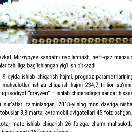
kat Mirziyoyev sanoatni rivojlantirish, neft-gaz mahsulot
 tahliliga bag‘ishlangan yig‘ilish o‘tkazdi.
ng 9 oyida ishlab chiqarish hajmi, prognoz parametrlarining
ahsulotlari ishlab chiqarish hajmi 234,7 trillion so‘mni 
 iqtisodiyot “drayveri” – ishlab chiqaradigan sanoat hissas
 sur’atlari ta’minlangan. 2018-yilning mos davriga nisba
vtobuslar 3,8 marta, avtomobil dvigatellari 45 foiz oshgan.
kotaj mato ishlab chiqarish 26 foizga, charm mahsulotl
ri hajmi qariyb 16 foizga o‘sgan.