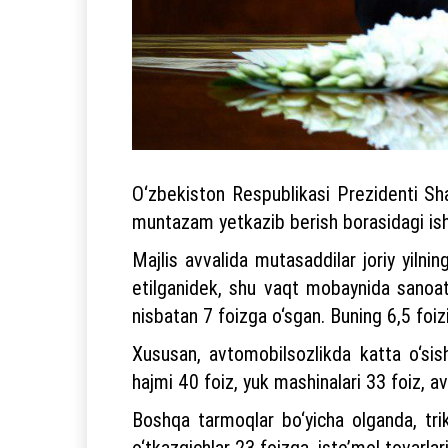
O‘zbekiston Respublikasi Prezidenti Shav
muntazam yetkazib berish borasidagi ishlar
Majlis avvalida mutasaddilar joriy yilni
etilganidek, shu vaqt mobaynida sanoat m
nisbatan 7 foizga o‘sgan. Buning 6,5 foizi
Xususan, avtomobilsozlikda katta o‘sish
hajmi 40 foiz, yuk mashinalari 33 foiz, a
Boshqa tarmoqlar bo‘yicha olganda, tri
o‘tkazgichlar 23 foizga, iste’mol tovarla