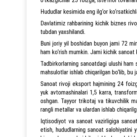
Hududlar kesimida eng ilg‘or ko‘rsatkic
Davlatimiz rahbarining kichik biznes rivo
tubdan yaxshilandi.
Buni joriy yil boshidan buyon jami 72 mi
ham ko‘rish mumkin. Jami kichik sanoat 
Tadbirkorlarning sanoatdagi ulushi ham se
mahsulotlar ishlab chiqarilgan bo‘lib, bu j
Sanoat rivoji eksport hajmining 24 foizg
yuk avtomashinalari 1,5 karra, transfor
oshgan. Tayyor trikotaj va tikuvchilik m
rangli metallar va ulardan ishlab chiqari
Iqtisodiyot va sanoat vazirligiga sanoat
etish, hududlarning sanoat salohiyatini 