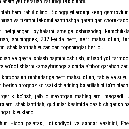
 ahamiyat qaratish zarurligi ta’kidlandi.
olati ham tahlil qilindi. So‘nggi yillardagi keng qamrovli i
ish va tizimni takomillashtirishga qaratilgan chora-tadbirl
elgilangan loyihalarni amalga oshirishdagi kamchilikla
dirish, shuningdek, 2020-yilda neft, neft mahsulotlari, ta
i shakllantirish yuzasidan topshiriqlar berildi.
sh va qayta ishlash hajmini oshirish, iqtisodiyot tarmoqlar
a yo‘qotishlarni kamaytirishga alohida e’tibor qaratish zarur
 korxonalari rahbarlariga neft mahsulotlari, tabiiy va suyul
 berish prognoz ko‘rsatkichlarining bajarilishini ta’minlash
rlik ko‘rish, jalb qilinayotgan mablag‘larni maqsadli i
alarni shakllantirish, quduqlar kesimida qazib chiqarish haj
bgarlik yuklandi.
chun Hisob palatasi, Iqtisodiyot va sanoat vazirligi, En