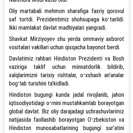
Oliy martabali mehmon sharafiga faxriy qorovul
saf tortdi. Prezidentimiz shohsupaga koʻtarildi.
Ikki mamlakat davlat madhiyalari yangradi.
Shavkat Mirziyoyev shu yerda ommaviy axborot
vositalari vakillari uchun qisqacha bayonot berdi.
Davlatimiz rahbari Hindiston Prezidenti va Bosh
vaziriga taklif uchun minnatdorlik bildirib,
xalqlarimizni tarixiy rishtalar, oʻxshash anʼanalar
bogʻlab turishini taʼkidladi.
Hindiston bugungi kunda jadal rivojlanib, jahon
iqtisodiyotidagi oʻrnini mustahkamlab borayotgan
global davlat. Biz oliy darajadagi uchrashuvlarimiz
natijasida faollashib borayotgan Oʻzbekiston va
Hindiston munosabatlarining bugungi surʼatini