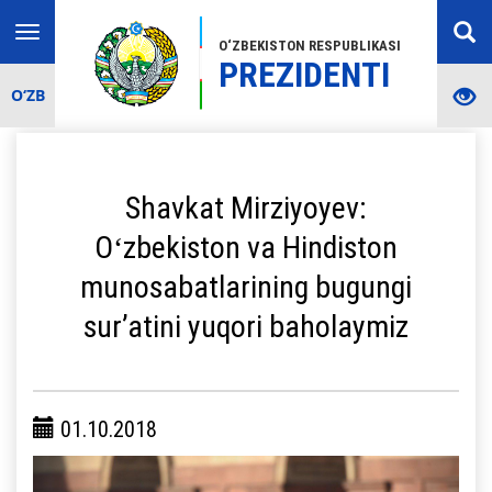
Toggle
O‘ZBEKISTON RESPUBLIKASI
navigation
PREZIDENTI
O‘ZB
Shavkat Mirziyoyev:
Oʻzbekiston va Hindiston
munosabatlarining bugungi
surʼatini yuqori baholaymiz
01.10.2018