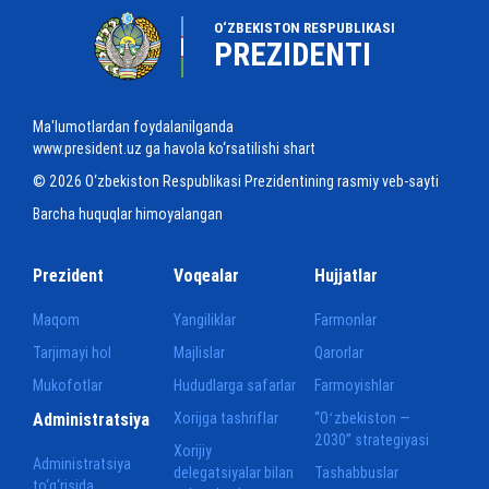
O‘ZBEKISTON RESPUBLIKASI
PREZIDENTI
Ma'lumotlardan foydalanilganda
www.president.uz ga havola ko‘rsatilishi shart
© 2026 O‘zbekiston Respublikasi Prezidentining rasmiy veb-sayti
Barcha huquqlar himoyalangan
Prezident
Voqealar
Hujjatlar
Maqom
Yangiliklar
Farmonlar
Tarjimayi hol
Majlislar
Qarorlar
Mukofotlar
Hududlarga safarlar
Farmoyishlar
Administratsiya
Xorijga tashriflar
“Oʻzbekiston —
2030” strategiyasi
Xorijiy
Administratsiya
delegatsiyalar bilan
Tashabbuslar
to‘g‘risida