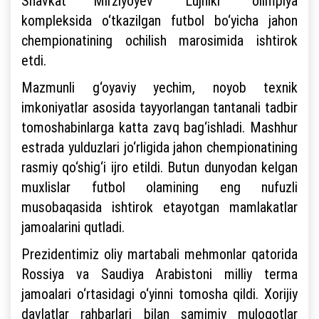
Shavkat Mirziyoyev “Lujniki” olimpiya
kompleksida o‘tkazilgan futbol bo‘yicha jahon
chempionatining ochilish marosimida ishtirok
etdi.
Mazmunli g‘oyaviy yechim, noyob texnik
imkoniyatlar asosida tayyorlangan tantanali tadbir
tomoshabinlarga katta zavq bag‘ishladi. Mashhur
estrada yulduzlari jo‘rligida jahon chempionatining
rasmiy qo‘shig‘i ijro etildi. Butun dunyodan kelgan
muxlislar futbol olamining eng nufuzli
musobaqasida ishtirok etayotgan mamlakatlar
jamoalarini qutladi.
Prezidentimiz oliy martabali mehmonlar qatorida
Rossiya va Saudiya Arabistoni milliy terma
jamoalari o‘rtasidagi o‘yinni tomosha qildi. Xorijiy
davlatlar rahbarlari bilan samimiy muloqotlar