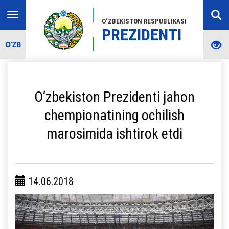
Toggle
O‘ZBEKISTON RESPUBLIKASI
navigation
PREZIDENTI
O‘ZB
O‘zbekiston Prezidenti jahon
chempionatining ochilish
marosimida ishtirok etdi
14.06.2018