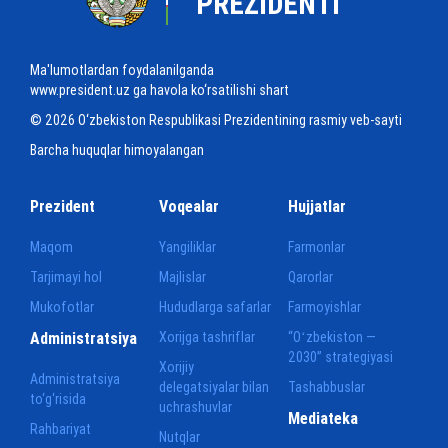
PREZIDENTI
Ma'lumotlardan foydalanilganda
www.president.uz ga havola ko‘rsatilishi shart
© 2026 O‘zbekiston Respublikasi Prezidentining rasmiy veb-sayti
Barcha huquqlar himoyalangan
Prezident
Voqealar
Hujjatlar
Maqom
Yangiliklar
Farmonlar
Tarjimayi hol
Majlislar
Qarorlar
Mukofotlar
Hududlarga safarlar
Farmoyishlar
Administratsiya
Xorijga tashriflar
“Oʻzbekiston —
2030” strategiyasi
Xorijiy
Administratsiya
delegatsiyalar bilan
Tashabbuslar
to‘g‘risida
uchrashuvlar
Mediateka
Rahbariyat
Nutqlar