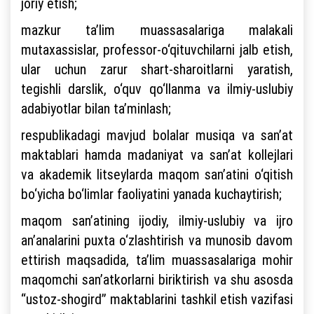
joriy etish;
mazkur ta’lim muassasalariga malakali
mutaxassislar, professor-o‘qituvchilarni jalb etish,
ular uchun zarur shart-sharoitlarni yaratish,
tegishli darslik, o‘quv qo‘llanma va ilmiy-uslubiy
adabiyotlar bilan ta’minlash;
respublikadagi mavjud bolalar musiqa va san’at
maktablari hamda madaniyat va san’at kollejlari
va akademik litseylarda maqom san’atini o‘qitish
bo‘yicha bo‘limlar faoliyatini yanada kuchaytirish;
maqom san’atining ijodiy, ilmiy-uslubiy va ijro
an’analarini puxta o‘zlashtirish va munosib davom
ettirish maqsadida, ta’lim muassasalariga mohir
maqomchi san’atkorlarni biriktirish va shu asosda
“ustoz-shogird” maktablarini tashkil etish vazifasi