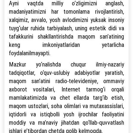
Ayni vaqtda milliy o‘zligimizni anglash,
madaniyatimizni har tomonlama rivojlantirish,
xalqimiz, avvalo, yosh avlodimizni yuksak insoniy
tuyg‘ular ruhida tarbiyalash, uning estetik didi va
tafakkurini shakllantirishda maqom san’atining
keng imkoniyatlaridan yetarlicha
foydalanilmayapti.
Mazkur yo‘nalishda chuqur ilmiy-nazariy
tadqiqotlar, o‘quv-uslubiy adabiyotlar yaratish,
maqom san’atini radio-televideniye, ommaviy
axborot vositalari, Internet tarmog‘i orqali
mamlakatimizda va chet ellarda targ‘ib etish,
maqom ustozlari, soha olimlari va mutaxassislari,
iqtidorli va istiqbolli yosh ijrochilar faoliyatini
moddiy va ma’naviy jihatdan qo‘llab-quvvatlash
ishlari e’tibordan chetda qolib kelmoqda.