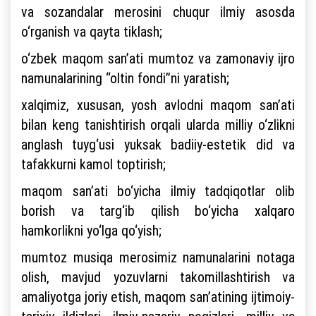
va sozandalar merosini chuqur ilmiy asosda
o‘rganish va qayta tiklash;
o‘zbek maqom san’ati mumtoz va zamonaviy ijro
namunalarining “oltin fondi”ni yaratish;
xalqimiz, xususan, yosh avlodni maqom san’ati
bilan keng tanishtirish orqali ularda milliy o‘zlikni
anglash tuyg‘usi yuksak badiiy-estetik did va
tafakkurni kamol toptirish;
maqom san’ati bo‘yicha ilmiy tadqiqotlar olib
borish va targ‘ib qilish bo‘yicha xalqaro
hamkorlikni yo‘lga qo‘yish;
mumtoz musiqa merosimiz namunalarini notaga
olish, mavjud yozuvlarni takomillashtirish va
amaliyotga joriy etish, maqom san’atining ijtimoiy-