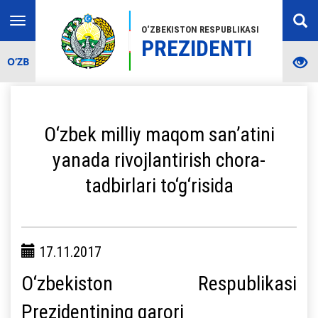
Toggle
O‘ZBEKISTON RESPUBLIKASI
navigation
PREZIDENTI
O‘ZB
O‘zbek milliy maqom san’atini
yanada rivojlantirish chora-
tadbirlari to‘g‘risida
17.11.2017
O‘zbekiston Respublikasi
Prezidentining qarori