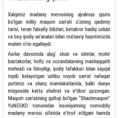
Xalqimiz madaniy merosining ajralmas qismi
bo‘lgan milliy maqom san’ati o‘zining qadimiy
tarixi, teran falsafiy ildizlari, betakror badiiy uslubi
va boy ijodiy an’analari bilan ma’naviy hayotimizda
muhim o‘rin egallaydi.
Asrlar davomida ulug‘ shoir va olimlar, mohir
bastakorlar, hofiz va sozandalarning mashaqqatli
mehnati va fidoyiligi, ijodiy tafakkuri bilan sayqal
topib kelayotgan ushbu noyob san’at nafaqat
yurtimiz va sharq mamlakatlarida, balki dunyo
miqyosida katta shuhrat va e’tibor qozongan.
Maqom san’atining gultoji bo‘lgan “Shashmaqom”
YuNESKO tomonidan insoniyatning nomoddiy
madaniy merosi sifatida e’tirof etilgani hamda