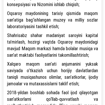
konsepsiyasi va Nizomini ishlab chiqish;
Oqsaroy maydonining tarixiy qismida maqom
san’atiga bag‘ishlangan muzey va milliy sozlar
laboratoriyasini tashkil etish;
Shahrisabz shahar madaniyat saroyini kapital
ta’mirlash, hozirgi vaqtda Oqsaroy maydonidagi
mavjud Maqom markazi hamda bolalar musiqa va
san’at maktabi faoliyatlarini takomillashtirish;
Xalqaro maqom san’ati anjumanini yuksak
saviyada o‘tkazish uchun horijiy davlatlardan
taniqli musiqashunos olimlar, san’atkorlar, ijodiy
jamoalar va mutaxassislarni taklif etish;
2018-yildan boshlab sohada faol ijod qilayotgan
san’atkorlarni qo‘llab-quvvatlash va