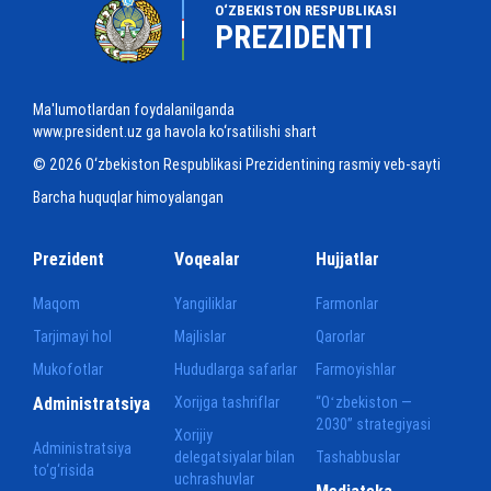
O‘ZBEKISTON RESPUBLIKASI
PREZIDENTI
Ma'lumotlardan foydalanilganda
www.president.uz ga havola ko‘rsatilishi shart
© 2026 O‘zbekiston Respublikasi Prezidentining rasmiy veb-sayti
Barcha huquqlar himoyalangan
Prezident
Voqealar
Hujjatlar
Maqom
Yangiliklar
Farmonlar
Tarjimayi hol
Majlislar
Qarorlar
Mukofotlar
Hududlarga safarlar
Farmoyishlar
Administratsiya
Xorijga tashriflar
“Oʻzbekiston —
2030” strategiyasi
Xorijiy
Administratsiya
delegatsiyalar bilan
Tashabbuslar
to‘g‘risida
uchrashuvlar