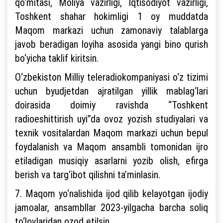
qo‘mitasi, Moliya vazirligi, Iqtisodiyot vazirligi,
Toshkent shahar hokimligi 1 oy muddatda
Maqom markazi uchun zamonaviy talablarga
javob beradigan loyiha asosida yangi bino qurish
bo‘yicha taklif kiritsin.
O‘zbekiston Milliy teleradiokompaniyasi o‘z tizimi
uchun byudjetdan ajratilgan yillik mablag‘lari
doirasida doimiy ravishda “Toshkent
radioeshittirish uyi”da ovoz yozish studiyalari va
texnik vositalardan Maqom markazi uchun bepul
foydalanish va Maqom ansambli tomonidan ijro
etiladigan musiqiy asarlarni yozib olish, efirga
berish va targ‘ibot qilishni ta’minlasin.
7. Maqom yo‘nalishida ijod qilib kelayotgan ijodiy
jamoalar, ansambllar 2023-yilgacha barcha soliq
to‘lovlaridan ozod etilsin.