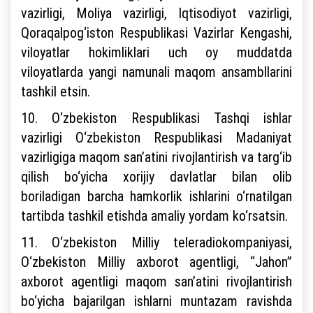
vazirligi, Moliya vazirligi, Iqtisodiyot vazirligi,
Qoraqalpog‘iston Respublikasi Vazirlar Kengashi,
viloyatlar hokimliklari uch oy muddatda
viloyatlarda yangi namunali maqom ansambllarini
tashkil etsin.
10. O‘zbekiston Respublikasi Tashqi ishlar
vazirligi O‘zbekiston Respublikasi Madaniyat
vazirligiga maqom san’atini rivojlantirish va targ‘ib
qilish bo‘yicha xorijiy davlatlar bilan olib
boriladigan barcha hamkorlik ishlarini o‘rnatilgan
tartibda tashkil etishda amaliy yordam ko‘rsatsin.
11. O‘zbekiston Milliy teleradiokompaniyasi,
O‘zbekiston Milliy axborot agentligi, “Jahon”
axborot agentligi maqom san’atini rivojlantirish
bo‘yicha bajarilgan ishlarni muntazam ravishda