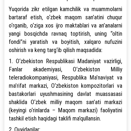
Yuqorida zikr etilgan kamchilik va muammolarni
bartaraf etish, o‘zbek maqom san’atini chuqur
o‘rganib, o‘ziga xos ijro maktablari va an’analarni
yangi bosqichda ravnaq toptirish, uning “oltin
fondi”ni yaratish va boyitish, xalqaro nufuzini
oshirish va keng targ‘ib qilish maqsadida:
1. O‘zbekiston Respublikasi Madaniyat vazirligi,
Fanlar akademiyasi, O‘zbekiston Milliy
teleradiokompaniyasi, Respublika Ma’naviyat va
ma’rifat markazi, O‘zbekiston kompozitorlari va
bastakorlari uyushmasining davlat muassasasi
shaklida O‘zbek milliy maqom san’ati markazi
(keyingi o‘rinlarda – Maqom markazi) faoliyatini
tashkil etish haqidagi taklifi ma’qullansin.
2. Quyidagilar: