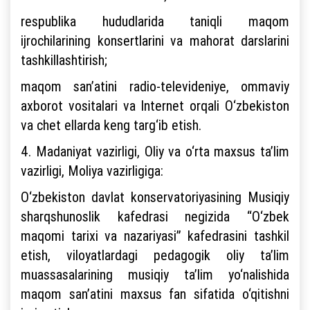
respublika hududlarida taniqli maqom
ijrochilarining konsertlarini va mahorat darslarini
tashkillashtirish;
maqom san’atini radio-televideniye, ommaviy
axborot vositalari va Internet orqali O‘zbekiston
va chet ellarda keng targ‘ib etish.
4. Madaniyat vazirligi, Oliy va o‘rta maxsus ta’lim
vazirligi, Moliya vazirligiga:
O‘zbekiston davlat konservatoriyasining Musiqiy
sharqshunoslik kafedrasi negizida “O‘zbek
maqomi tarixi va nazariyasi” kafedrasini tashkil
etish, viloyatlardagi pedagogik oliy ta’lim
muassasalarining musiqiy ta’lim yo‘nalishida
maqom san’atini maxsus fan sifatida o‘qitishni