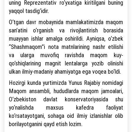
uning Reprezentativ ro‘yxatiga kiritilgani buning
yaqqol tasdig‘idir.
O‘tgan davr mobaynida mamlakatimizda maqom
san’atini o‘rganish va rivojlantirish borasida
muayyan ishlar amalga oshirildi. Ayniqsa, o‘zbek
“Shashmaqom”i nota matnlarining nashr etilishi
va ularga muvofiq ravishda maqom kuy-
qo‘shiqlarining magnit lentalarga yozib olinishi
ulkan ilmiy-madaniy ahamiyatga ega voqea bo‘ldi.
Hozirgi kunda yurtimizda Yunus Rajabiy nomidagi
Maqom ansambli, hududlarda maqom jamoalari,
O‘zbekiston davlat konservatoriyasida shu
yo‘nalishda maxsus kafedra faoliyat
ko‘rsatayotgani, sohaga oid ilmiy izlanishlar olib
borilayotganini qayd etish lozim.