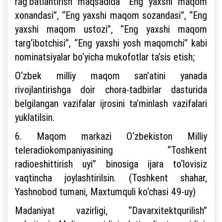
rag‘batlantirish maqsadida “Eng yaxshi maqom
xonandasi”, “Eng yaxshi maqom sozandasi”, “Eng
yaxshi maqom ustozi”, “Eng yaxshi maqom
targ‘ibotchisi”, “Eng yaxshi yosh maqomchi” kabi
nominatsiyalar bo‘yicha mukofotlar ta’sis etish;
O‘zbek milliy maqom san’atini yanada
rivojlantirishga doir chora-tadbirlar dasturida
belgilangan vazifalar ijrosini ta’minlash vazifalari
yuklatilsin.
6. Maqom markazi O‘zbekiston Milliy
teleradiokompaniyasining “Toshkent
radioeshittirish uyi” binosiga ijara to‘lovisiz
vaqtincha joylashtirilsin. (Toshkent shahar,
Yashnobod tumani, Maxtumquli ko‘chasi 49-uy)
Madaniyat vazirligi, “Davarxitektqurilish”