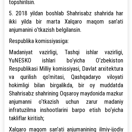
topshirilsin.
5. 2018 yildan boshlab Shahrisabz shahrida har
ikki yilda bir marta Xalqaro maqom san’ati
anjumanini o‘tkazish belgilansin.
Respublika komissiyasiga:
Madaniyat vazirligi, Tashqi ishlar vazirligi,
YuNESKO ishlari bo‘yicha O‘zbekiston
Respublikasi Milliy komissiyasi, Davlat arxitektura
va qurilish qo‘mitasi, Qashqadaryo viloyati
hokimligi bilan birgalikda, bir oy muddatda
Shahrisabz shahrining Oqsaroy maydonida mazkur
anjumanni o‘tkazish uchun zarur madaniy
infratuzilma inshootlarini barpo etish bo‘yicha
takliflar kiritish;
Xalqaro maqom san’ati anjumanining ilmiy-ijodiy