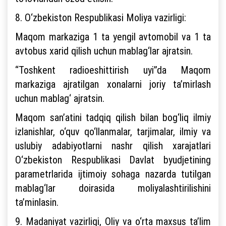
8. O‘zbekiston Respublikasi Moliya vazirligi:
Maqom markaziga 1 ta yengil avtomobil va 1 ta
avtobus xarid qilish uchun mablag‘lar ajratsin.
“Toshkent radioeshittirish uyi”da Maqom
markaziga ajratilgan xonalarni joriy ta’mirlash
uchun mablag‘ ajratsin.
Maqom san’atini tadqiq qilish bilan bog‘liq ilmiy
izlanishlar, o‘quv qo‘llanmalar, tarjimalar, ilmiy va
uslubiy adabiyotlarni nashr qilish xarajatlari
O‘zbekiston Respublikasi Davlat byudjetining
parametrlarida ijtimoiy sohaga nazarda tutilgan
mablag‘lar doirasida moliyalashtirilishini
ta’minlasin.
9. Madaniyat vazirligi, Oliy va o‘rta maxsus ta’lim