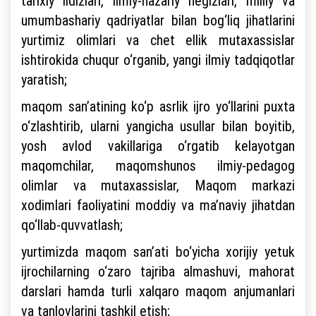
tarixiy ildizlari, ilmiy-nazariy negizlari, milliy va
umumbashariy qadriyatlar bilan bog‘liq jihatlarini
yurtimiz olimlari va chet ellik mutaxassislar
ishtirokida chuqur o‘rganib, yangi ilmiy tadqiqotlar
yaratish;
maqom san’atining ko‘p asrlik ijro yo‘llarini puxta
o‘zlashtirib, ularni yangicha usullar bilan boyitib,
yosh avlod vakillariga o‘rgatib kelayotgan
maqomchilar, maqomshunos ilmiy-pedagog
olimlar va mutaxassislar, Maqom markazi
xodimlari faoliyatini moddiy va ma’naviy jihatdan
qo‘llab-quvvatlash;
yurtimizda maqom san’ati bo‘yicha xorijiy yetuk
ijrochilarning o‘zaro tajriba almashuvi, mahorat
darslari hamda turli xalqaro maqom anjumanlari
va tanlovlarini tashkil etish;