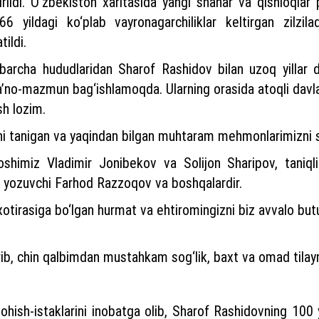
rildi. O‘zbekiston xaritasida yangi shahar va qishloqlar
1966 yildagi ko‘plab vayronagarchiliklar keltirgan zil
tildi.
cha hududlaridan Sharof Rashidov bilan uzoq yillar da
’no-mazmun bag‘ishlamoqda. Ularning orasida atoqli davla
ash lozim.
shi tanigan va yaqindan bilgan muhtaram mehmonlarimizn
shimiz Vladimir Jonibekov va Solijon Sharipov, taniql
i, yozuvchi Farhod Razzoqov va boshqalardir.
otirasiga bo‘lgan hurmat va ehtiromingizni biz avvalo but
rib, chin qalbimdan mustahkam sog‘lik, baxt va omad tila
ish-istaklarini inobatga olib, Sharof Rashidovning 100 y