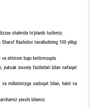
izzax shahrida to‘planib turibmiz.
 Sharof Rashidov tavalludining 100 yilligi
at va ehtirom bajo keltirmoqda.
 yuksak insoniy fazilatlari bilan nafaqat
 va millatimizga sadoqat bilan, halol va
barchamiz yaxshi bilamiz.