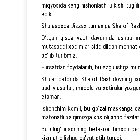
miqyosida keng nishonlash, u kishi tug
edik.
Shu asosda Jizzax tumaniga Sharof Rashi
O‘tgan qisqa vaqt davomida ushbu maj
mutasaddi xodimlar sidqidildan mehnat q
bo‘lib turibmiz.
Fursatdan foydalanib, bu ezgu ishga mun
Shular qatorida Sharof Rashidovning xoti
badiiy asarlar, maqola va xotiralar yozga
etaman.
Ishonchim komil, bu go‘zal maskanga qa
matonatli xalqimizga xos olijanob fazilat
Bu ulug‘ insonning betakror timsoli ba
xizmat qilishga da’vat etib turadi.