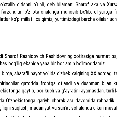
‘xtalib o‘tishni o‘rinli, deb bilaman: Sharof aka va Xur
, farzandlari o‘z ota-onalariga munosib bo‘lib, el-yurtga f
lar ko‘p millatli xalqimiz, yurtimizdagi barcha oilalar uc
di Sharof Rashidovich Rashidovning xotirasiga hurmat baj
chas bog‘liq ekaniga yana bir bor amin bo‘lmoqdamiz.
irga, sharafli hayot yo‘lida o‘zbek xalqining XX asrdagi taq
 birinchilar qatorida frontga otlandi va dushman bilan 
bekistonga qaytib, bor kuch va g‘ayratini ayamasdan, turli 
rda O‘zbekistonga qariyb chorak asr davomida rahbarlik q
og‘liqni saqlash, madaniyat va san’at sohalarida ulkan muva