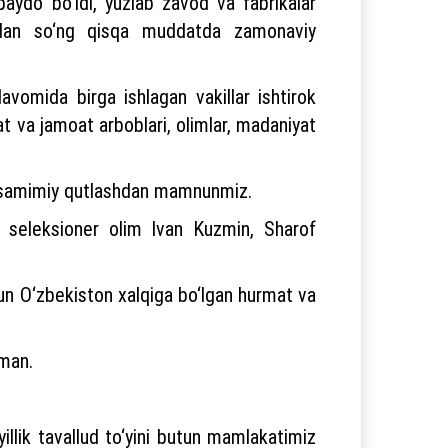
 paydo bo‘ldi, yuzlab zavod va fabrikalar
ziladan so‘ng qisqa muddatda zamonaviy
vomida birga ishlagan vakillar ishtirok
t va jamoat arboblari, olimlar, madaniyat
i samimiy qutlashdan mamnunmiz.
i seleksioner olim Ivan Kuzmin, Sharof
un O‘zbekiston xalqiga bo‘lgan hurmat va
yman.
illik tavallud to‘yini butun mamlakatimiz