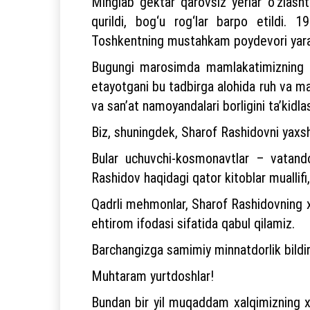
Minglab gektar qarovsiz yerlar o‘zlashti
qurildi, bog‘u rog‘lar barpo etildi. 
Toshkentning mustahkam poydevori yara
Bugungi marosimda mamlakatimizning bar
etayotgani bu tadbirga alohida ruh va ma
va san’at namoyandalari borligini ta’kidl
Biz, shuningdek, Sharof Rashidovni yax
Bular uchuvchi-kosmonavtlar – vatando
Rashidov haqidagi qator kitoblar muallif
Qadrli mehmonlar, Sharof Rashidovning x
ehtirom ifodasi sifatida qabul qilamiz.
Barchangizga samimiy minnatdorlik bildi
Muhtaram yurtdoshlar!
Bundan bir yil muqaddam xalqimizning xoh