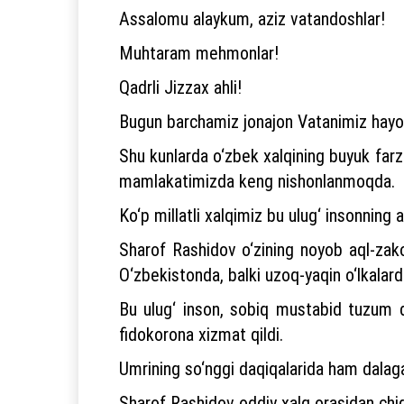
Assalomu alaykum, aziz vatandoshlar!
Muhtaram mehmonlar!
Qadrli Jizzax ahli!
Bugun barchamiz jonajon Vatanimiz hayot
Shu kunlarda o‘zbek xalqining buyuk farza
mamlakatimizda keng nishonlanmoqda.
Ko‘p millatli xalqimiz bu ulug‘ insonnin
Sharof Rashidov o‘zining noyob aql-zakov
O‘zbekistonda, balki uzoq-yaqin o‘lkalar
Bu ulug‘ inson, sobiq mustabid tuzum da
fidokorona xizmat qildi.
Umrining so‘nggi daqiqalarida ham dalag
Sharof Rashidov oddiy xalq orasidan chiq