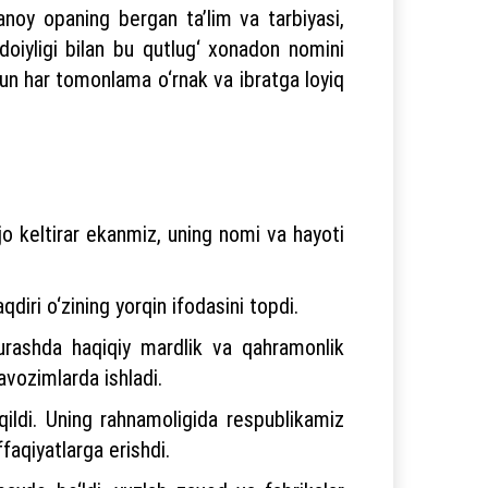
sanoy opaning bergan ta’lim va tarbiyasi,
idoiyligi bilan bu qutlug‘ xonadon nomini
hun har tomonlama o‘rnak va ibratga loyiq
o keltirar ekanmiz, uning nomi va hayoti
diri o‘zining yorqin ifodasini topdi.
kurashda haqiqiy mardlik va qahramonlik
lavozimlarda ishladi.
ildi. Uning rahnamoligida respublikamiz
ffaqiyatlarga erishdi.