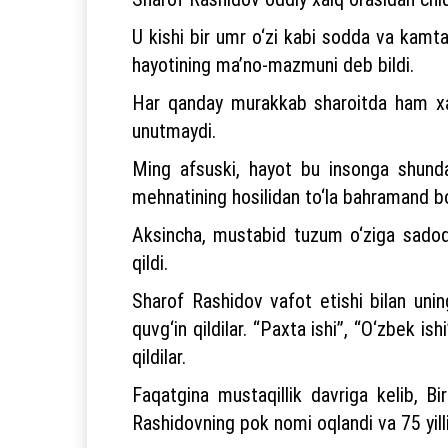
U kishi bir umr o‘zi kabi sodda va kamtar
hayotining ma’no-mazmuni deb bildi.
Har qanday murakkab sharoitda ham xalq
unutmaydi.
Ming afsuski, hayot bu insonga shunday
mehnatining hosilidan to‘la bahramand b
Aksincha, mustabid tuzum o‘ziga sadoqa
qildi.
Sharof Rashidov vafot etishi bilan uning xo
quvg‘in qildilar. “Paxta ishi”, “O‘zbek i
qildilar.
Faqatgina mustaqillik davriga kelib, B
Rashidovning pok nomi oqlandi va 75 yill