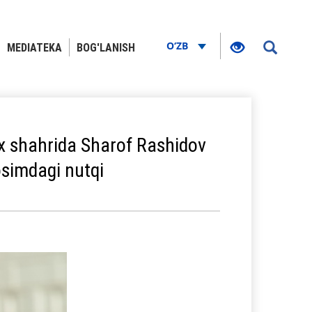
O‘ZB
MEDIATEKA
BOG'LANISH
ax shahrida Sharof Rashidov
osimdagi nutqi