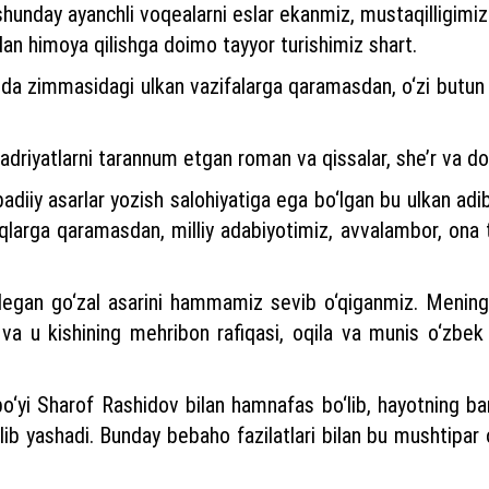
shunday ayanchli voqealarni eslar ekanmiz, mustaqilligim
dan himoya qilishga doimo tayyor turishimiz shart.
ida zimmasidagi ulkan vazifalarga qaramasdan, o‘zi butun
qadriyatlarni tarannum etgan roman va qissalar, she’r va do
diiy asarlar yozish salohiyatiga ega bo‘lgan bu ulkan adib 
larga qaramasdan, milliy adabiyotimiz, avvalambor, ona ti
 degan go‘zal asarini hammamiz sevib o‘qiganmiz. Meni
a u kishining mehribon rafiqasi, oqila va munis o‘zbek 
‘yi Sharof Rashidov bilan hamnafas bo‘lib, hayotning bar
ib yashadi. Bunday bebaho fazilatlari bilan bu mushtipar