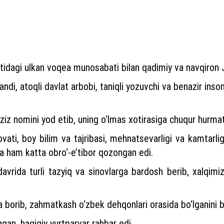
idagi ulkan voqea munosabati bilan qadimiy va navqiron J
ndi, atoqli davlat arbobi, taniqli yozuvchi va benazir inson
g aziz nomini yod etib, uning o‘lmas xotirasiga chuqur hurm
ati, boy bilim va tajribasi, mehnatsevarligi va kamtarligi,
da ham katta obro‘-e’tibor qozongan edi.
vrida turli tazyiq va sinovlarga bardosh berib, xalqimiz
a borib, zahmatkash o‘zbek dehqonlari orasida bo‘lganini 
qan, haqiqiy yurtparvar rahbar edi.