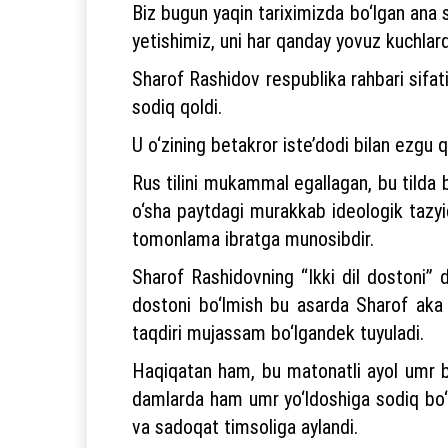
Biz bugun yaqin tariximizda bo‘lgan ana 
yetishimiz, uni har qanday yovuz kuchlar
Sharof Rashidov respublika rahbari sifat
sodiq qoldi.
U o‘zining betakror iste’dodi bilan ezgu 
Rus tilini mukammal egallagan, bu tilda ba
o‘sha paytdagi murakkab ideologik tazyiq
tomonlama ibratga munosibdir.
Sharof Rashidovning “Ikki dil dostoni”
dostoni bo‘lmish bu asarda Sharof aka v
taqdiri mujassam bo‘lgandek tuyuladi.
Haqiqatan ham, bu matonatli ayol umr bo
damlarda ham umr yo‘ldoshiga sodiq bo‘l
va sadoqat timsoliga aylandi.