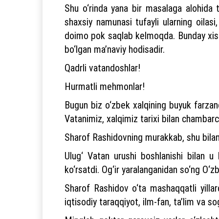
Shu o‘rinda yana bir masalaga alohida to
shaxsiy namunasi tufayli ularning oilasi
doimo pok saqlab kelmoqda. Bunday xislat
bo‘lgan ma’naviy hodisadir.
Qadrli vatandoshlar!
Hurmatli mehmonlar!
Bugun biz o‘zbek xalqining buyuk farzan
Vatanimiz, xalqimiz tarixi bilan chambar
Sharof Rashidovning murakkab, shu bilan b
Ulug‘ Vatan urushi boshlanishi bilan u
ko‘rsatdi. Og‘ir yaralanganidan so‘ng O‘z
Sharof Rashidov o‘ta mashaqqatli yilla
iqtisodiy taraqqiyot, ilm-fan, ta’lim va s