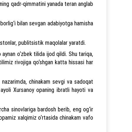
izning qadr-qimmatini yanada teran anglab
 borlig‘i bilan sevgan adabiyotga hamisha
stonlar, publitsistik maqolalar yaratdi.
aynan o‘zbek tilida ijod qildi. Shu tariqa,
limiz rivojiga qo‘shgan katta hissasi har
ng nazarimda, chinakam sevgi va sadoqat
ayoli Xursanoy opaning ibratli hayoti va
cha sinovlariga bardosh berib, eng og‘ir
 opamiz xalqimiz o‘rtasida chinakam vafo