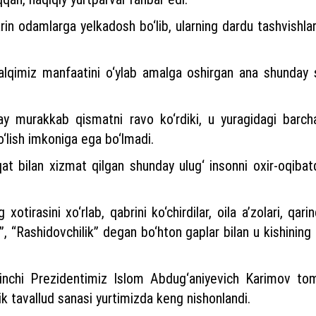
in odamlarga yelkadosh bo‘lib, ularning dardu tashvishlari
imiz manfaatini o‘ylab amalga oshirgan ana shunday sa
 murakkab qismatni ravo ko‘rdiki, u yuragidagi barcha 
o‘lish imkoniga ega bo‘lmadi.
t bilan xizmat qilgan shunday ulug‘ insonni oxir-oqiba
tirasini xo‘rlab, qabrini ko‘chirdilar, oila a’zolari, qarin
shi”, “Rashidovchilik” degan bo‘hton gaplar bilan u kishinin
irinchi Prezidentimiz Islom Abdug‘aniyevich Karimov tom
ik tavallud sanasi yurtimizda keng nishonlandi.