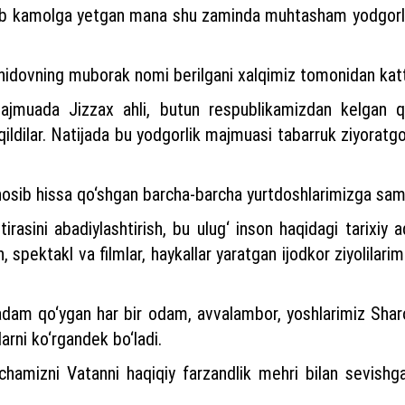
‘ilib kamolga yetgan mana shu zaminda muhtasham yodgorli
dovning muborak nomi berilgani xalqimiz tomonidan katta 
muada Jizzax ahli, butun respublikamizdan kelgan qo‘l
ildilar. Natijada bu yodgorlik majmuasi tabarruk ziyora
osib hissa qo‘shgan barcha-barcha yurtdoshlarimizga sam
rasini abadiylashtirish, bu ulug‘ inson haqidagi tarixiy 
n, spektakl va filmlar, haykallar yaratgan ijodkor ziyolila
dam qo‘ygan har bir odam, avvalambor, yoshlarimiz Shar
larni ko‘rgandek bo‘ladi.
rchamizni Vatanni haqiqiy farzandlik mehri bilan sevishg