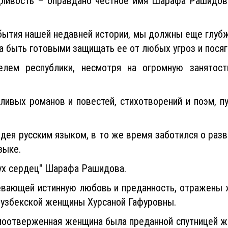
дливость – оправдано честное имя Шарафа Рашидова
бытия нашей недавней истории, мы должны еще глубж
а быть готовыми защищать ее от любых угроз и пося
лем республики, несмотря на огромную занятост
ливых романов и повестей, стихотворений и поэм, п
ея русским языком, в то же время заботился о разви
языке.
вух сердец" Шарафа Рашидова.
певающей истинную любовь и преданность, отражены
й узбекской женщины Хурсаной Гафуровны.
самоотверженная женщина была преданной спутницей 