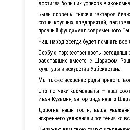
достигла больших успехов в экономич
Были освоены тысячи гектаров безж
сотни крупных предприятий, расцве
прочный фундамент современного Та
Наш народ всегда будет помнить все
Особую торжественность сегодняшне
работавших вместе с Шарафом Раши
культуры и искусства Узбекистана.
Мы также искренне рады приветство
Это летчики-космонавты – наш соо
Иван Кузьмин, автор ряда книг о Шар
Дорогие наши гости, ваше уважен
искреннего уважения и почтения ко в
Выражаю вам свою самую искреннюю б