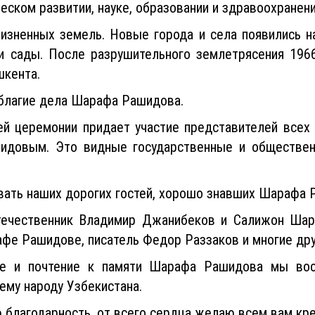
еском развитии, науке, образовании и здравоохранени
изненных земель. Новые города и села появились на
ли сады. После разрушительного землетрясения 196
шкента.
 благие дела Шарафа Рашидова.
й церемонии придает участие представителей всех 
довым. Это видные государственные и общественн
вать наших дорогих гостей, хорошо знавших Шарафа
течественник Владимир Джанибеков и Салижон Шари
афе Рашидове, писатель Федор Раззаков и многие др
ие и почтение к памяти Шарафа Рашидова мы восп
сему народу Узбекистана.
лагодарность, от всего сердца желаю всем вам кре