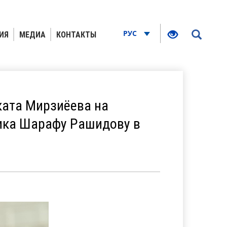
РУС
ИЯ
МЕДИА
КОНТАКТЫ
ката Мирзиёева на
ика Шарафу Рашидову в