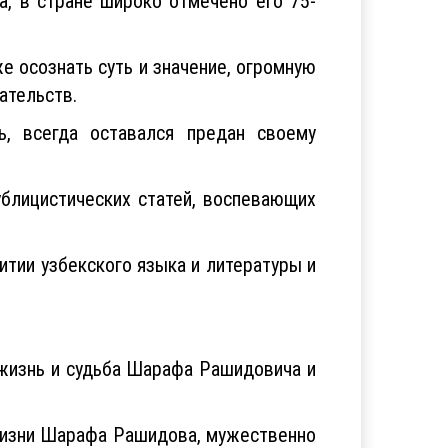
, в стране широко отмечено его 75-
е осознать суть и значение, огромную
гательств.
ь, всегда оставался предан своему
ублицистических статей, воспевающих
тии узбекского языка и литературы и
 жизнь и судьба Шарафа Рашидовича и
жизни Шарафа Рашидова, мужественно