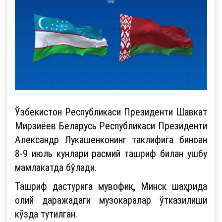
Ўзбекистон Республикаси Президенти Шавкат
Мирзиёев Беларусь Республикаси Президенти
Александр Лукашенконинг таклифига биноан
8-9 июль кунлари расмий ташриф билан ушбу
мамлакатда бўлади.
Ташриф дастурига мувофиқ, Минск шаҳрида
олий даражадаги музокаралар ўтказилиши
кўзда тутилган.