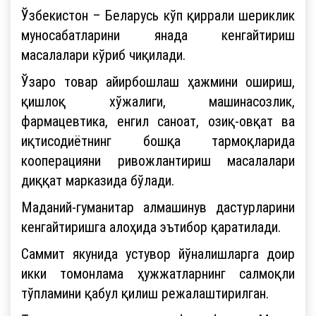
Ўзбекистон – Беларусь кўп қиррали шериклик
муносабатларини янада кенгайтириш
масалалари кўриб чиқилади.
Ўзаро товар айирбошлаш ҳажмини ошириш,
қишлоқ хўжалиги, машинасозлик,
фармацевтика, енгил саноат, озиқ-овқат ва
иқтисодиётнинг бошқа тармоқларида
кооперацияни ривожлантириш масалалари
диққат марказида бўлади.
Маданий-гуманитар алмашинув дастурларини
кенгайтиришга алоҳида эътибор қаратилади.
Саммит якунида устувор йўналишларга доир
икки томонлама ҳужжатларнинг салмоқли
тўпламини қабул қилиш режалаштирилган.