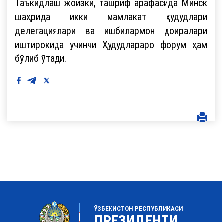
Таъкидлаш жоизки, ташриф арафасида Минск
шаҳрида икки мамлакат ҳудудлари
делегациялари ва ишбилармон доиралари
иштирокида учинчи Ҳудудлараро форум ҳам
бўлиб ўтади.
ЎЗБЕКИСТОН РЕСПУБЛИКАСИ
ПРЕЗИДЕНТИ