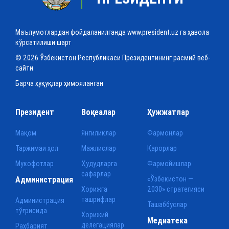
Маълумотлардан фойдаланилганда www.president.uz га ҳавола
кўрсатилиши шарт
© 2026 Ўзбекистон Республикаси Президентининг расмий веб-
сайти
Барча ҳуқуқлар ҳимояланган
Президент
Воқеалар
Ҳужжатлар
Мақом
Янгиликлар
Фармонлар
Таржимаи ҳол
Мажлислар
Қарорлар
Мукофотлар
Ҳудудларга
Фармойишлар
сафарлар
Администрация
«Ўзбекистон —
Хорижга
2030» стратегияси
ташрифлар
Администрация
Ташаббуслар
тўғрисида
Хорижий
Медиатека
делегациялар
Раҳбарият