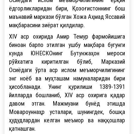
ёдгорликларидан бири, Қозоғистоннинг бош
маънавий маркази бўлган Хожа Аҳмад Яссавий
мақбарасини зиёрат қилдилар.
XIV аср охирида Амир Темур фармойишига
биноан барпо этилган ушбу мақбара бугунги
кунда ЮНЕСКОнинг Бутунжаҳон мероси
рўйхатига киритилган бўлиб, Марказий
Осиёдаги ўрта аср ислом меъморчилигининг
энг ноёб ва муҳташам намуналаридан бири
ҳисобланади. Унинг қурилиши 1389-1391
йилларда бошланиб, XIV аср охирига қадар
давом этган. Мажмуани бунёд этишда
Мовароуннаҳр усталари, шунингдек, бошқа
ҳудудлардан келган меъмор ва наққошлар
қатнашган.