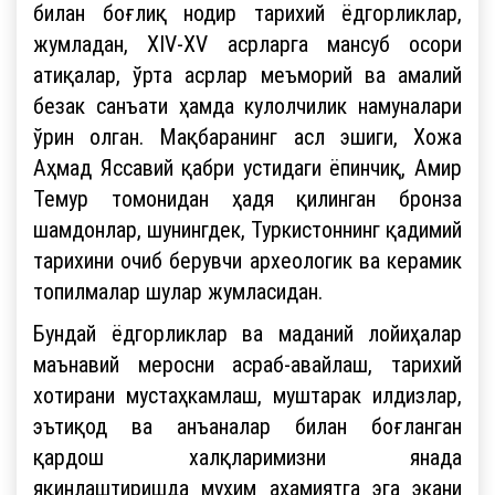
билан боғлиқ нодир тарихий ёдгорликлар,
жумладан, XIV-XV асрларга мансуб осори
атиқалар, ўрта асрлар меъморий ва амалий
безак санъати ҳамда кулолчилик намуналари
ўрин олган. Мақбаранинг асл эшиги, Хожа
Аҳмад Яссавий қабри устидаги ёпинчиқ, Амир
Темур томонидан ҳадя қилинган бронза
шамдонлар, шунингдек, Туркистоннинг қадимий
тарихини очиб берувчи археологик ва керамик
топилмалар шулар жумласидан.
Бундай ёдгорликлар ва маданий лойиҳалар
маънавий меросни асраб-авайлаш, тарихий
хотирани мустаҳкамлаш, муштарак илдизлар,
эътиқод ва анъаналар билан боғланган
қардош халқларимизни янада
яқинлаштиришда муҳим аҳамиятга эга экани