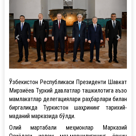
Ўзбекистон Республикаси Президенти Шавкат
Мирзиёев Туркий давлатлар ташкилотига аъзо
мамлакатлар делегациялари раҳбарлари билан
биргаликда Туркистон шаҳрининг тарихий-
маданий марказида бўлди.
Олий мартабали меҳмонлар Марказий
Осиёдаги ислом меъморчилигининг ёрқин