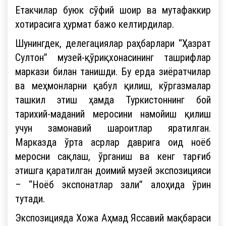
Етакчилар буюк сўфий шоир ва мутафаккир
хотирасига ҳурмат бажо келтирдилар.
Шунингдек, делегациялар раҳбарлари “Ҳазрат
Султон” музей-қўриқхонасининг ташрифлар
маркази билан танишди. Бу ерда зиёратчилар
ва меҳмонларни қабул қилиш, кўргазмалар
ташкил этиш ҳамда Туркистоннинг бой
тарихий-маданий меросини намойиш қилиш
учун замонавий шароитлар яратилган.
Марказда ўрта асрлар даврига оид ноёб
меросни сақлаш, ўрганиш ва кенг тарғиб
этишга қаратилган доимий музей экспозицияси
– “Ноёб экспонатлар зали” алоҳида ўрин
тутади.
Экспозицияда Хожа Аҳмад Яссавий мақбараси