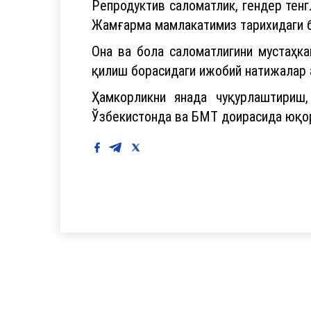
Репродуктив саломатлик, гендер тен
Жамғарма мамлакатимиз тарихидаги б
Она ва бола саломатлигини мустаҳка
қилиш борасидаги ижобий натижалар 
Ҳамкорликни янада чуқурлаштириш
Ўзбекистонда ва БМТ доирасида юқор