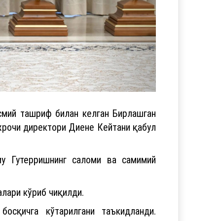
смий ташриф билан келган Бирлашган
рочи директори Диене Кейтани қабул
у Гутерришнинг саломи ва самимий
лари кўриб чиқилди.
осқичга кўтарилгани таъкидланди.