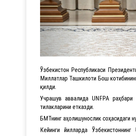
Ўзбекистон Республикаси Президент
Миллатлар Ташкилоти Бош котибинин
қилди.
Учрашув аввалида UNFPA раҳбари 
тилакларини етказди.
БМТнинг аҳолишунослик соҳасидаги ну
Кейинги йилларда Ўзбекистоннинг