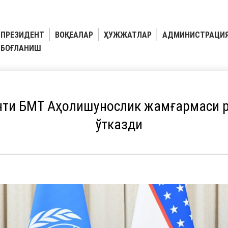
ПРЕЗИДЕНТ
ВОҚЕАЛАР
ҲУЖЖАТЛАР
АДМИНИСТРАЦИ
БОҒЛАНИШ
нти БМТ Аҳолишунослик жамғармаси р
ўтказди