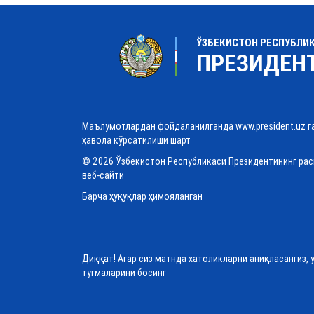
ЎЗБЕКИСТОН РЕСПУБЛИ
ПРЕЗИДЕН
Маълумотлардан фойдаланилганда www.president.uz г
ҳавола кўрсатилиши шарт
© 2026 Ўзбекистон Республикаси Президентининг ра
веб-сайти
Барча ҳуқуқлар ҳимояланган
Диққат! Агар сиз матнда хатоликларни аниқласангиз, 
тугмаларини босинг