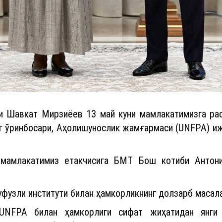
и Шавкат Мирзиёев 13 май куни мамлакатимизга ра
г ўринбосари, Аҳолишунослик жамғармаси (UNFPA) иж
мамлакатимиз етакчисига БМТ Бош котиби Антони
фузли институти билан ҳамкорликнинг долзарб масала
 UNFPA билан ҳамкорлиги сифат жиҳатидан янги б