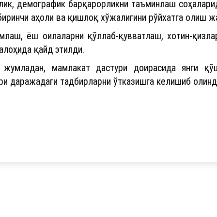
глик, демографик барқарорликни таъминлаш соҳалари
иринчи аҳоли ва қишлоқ хўжалигини рўйхатга олиш ж
млаш, ёш оилаларни қўллаб-қувватлаш, хотин-қизла
алоҳида қайд этилди.
, жумладан, мамлакат дастури доирасида янги қў
и даражадаги тадбирларни ўтказишга келишиб олинд