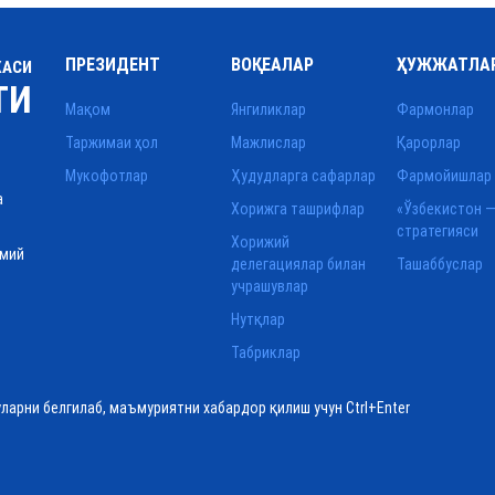
ПРЕЗИДЕНТ
ВОҚЕАЛАР
ҲУЖЖАТЛА
КАСИ
ТИ
Мақом
Янгиликлар
Фармонлар
Таржимаи ҳол
Мажлислар
Қарорлар
Мукофотлар
Ҳудудларга сафарлар
Фармойишлар
а
Хорижга ташрифлар
«Ўзбекистон —
стратегияси
Хорижий
смий
делегациялар билан
Ташаббуслар
учрашувлар
Нутқлар
Табриклар
уларни белгилаб, маъмуриятни хабардор қилиш учун Ctrl+Enter