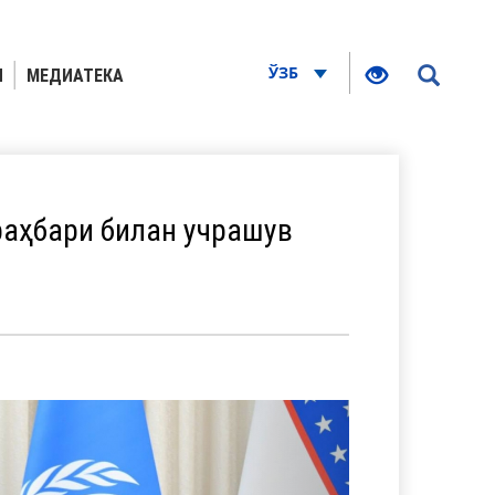
ЎЗБ
Я
МЕДИАТЕКА
аҳбари билан учрашув