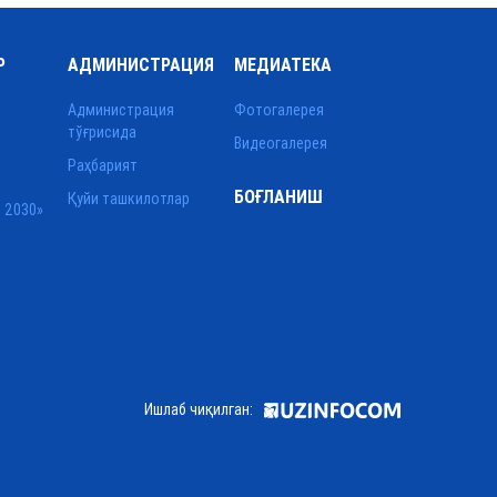
Р
АДМИНИСТРАЦИЯ
МЕДИАТЕКА
Администрация
Фотогалерея
тўғрисида
Видеогалерея
Раҳбарият
БОҒЛАНИШ
Қуйи ташкилотлар
 2030»
Ишлаб чиқилган: