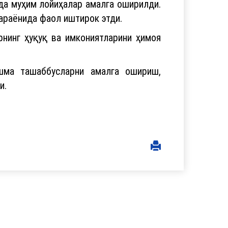
да муҳим лойиҳалар амалга оширилди.
араёнида фаол иштирок этди.
рнинг ҳуқуқ ва имкониятларини ҳимоя
шма ташаббусларни амалга ошириш,
и.