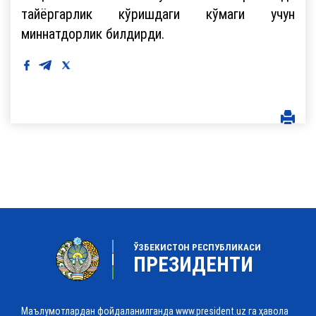
тайёргарлик кўришдаги кўмаги учун
миннатдорлик билдирди.
ЎЗБЕКИСТОН РЕСПУБЛИКАСИ
ПРЕЗИДЕНТИ
Маълумотлардан фойдаланилганда www.president.uz га ҳавола