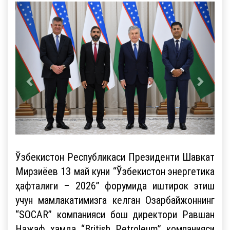
Ўзбекистон Республикаси Президенти Шавкат
Мирзиёев 13 май куни “Ўзбекистон энергетика
ҳафталиги – 2026” форумида иштирок этиш
учун мамлакатимизга келган Озарбайжоннинг
“SOCAR” компанияси бош директори Равшан
Нажаф ҳамда “British Petroleum” компанияси