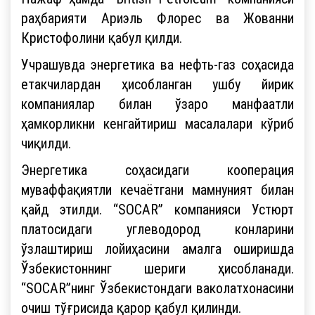
раҳбарияти Ариэль Флорес ва Жованни
Кристофолини қабул қилди.
Учрашувда энергетика ва нефть-газ соҳасида
етакчилардан ҳисобланган ушбу йирик
компаниялар билан ўзаро манфаатли
ҳамкорликни кенгайтириш масалалари кўриб
чиқилди.
Энергетика соҳасидаги кооперация
муваффақиятли кечаётгани мамнуният билан
қайд этилди. “SOCAR” компанияси Устюрт
платосидаги углеводород конларини
ўзлаштириш лойиҳасини амалга оширишда
Ўзбекистоннинг шериги ҳисобланади.
“SOCAR”нинг Ўзбекистондаги ваколатхонасини
очиш тўғрисида қарор қабул қилинди.