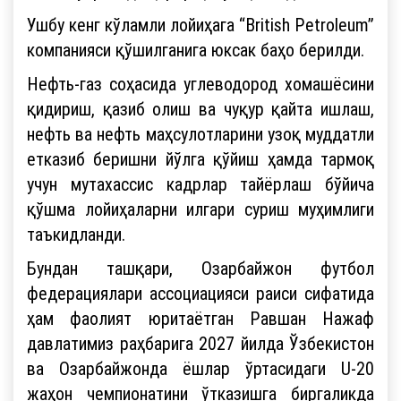
Ушбу кенг кўламли лойиҳага “British Petroleum”
компанияси қўшилганига юксак баҳо берилди.
Нефть-газ соҳасида углеводород хомашёсини
қидириш, қазиб олиш ва чуқур қайта ишлаш,
нефть ва нефть маҳсулотларини узоқ муддатли
етказиб беришни йўлга қўйиш ҳамда тармоқ
учун мутахассис кадрлар тайёрлаш бўйича
қўшма лойиҳаларни илгари суриш муҳимлиги
таъкидланди.
Бундан ташқари, Озарбайжон футбол
федерациялари ассоциацияси раиси сифатида
ҳам фаолият юритаётган Равшан Нажаф
давлатимиз раҳбарига 2027 йилда Ўзбекистон
ва Озарбайжонда ёшлар ўртасидаги U-20
жаҳон чемпионатини ўтказишга биргаликда