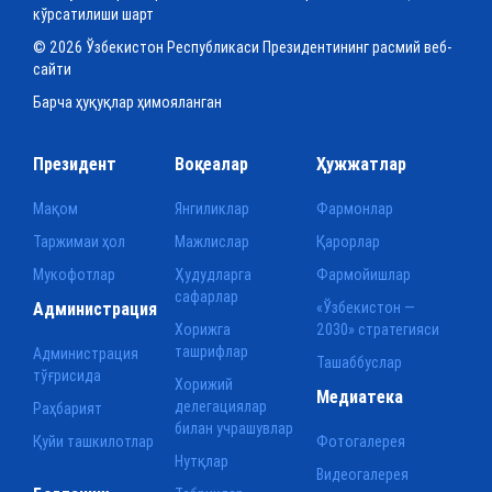
кўрсатилиши шарт
© 2026 Ўзбекистон Республикаси Президентининг расмий веб-
сайти
Барча ҳуқуқлар ҳимояланган
Президент
Воқеалар
Ҳужжатлар
Мақом
Янгиликлар
Фармонлар
Таржимаи ҳол
Мажлислар
Қарорлар
Мукофотлар
Ҳудудларга
Фармойишлар
сафарлар
Администрация
«Ўзбекистон —
Хорижга
2030» стратегияси
ташрифлар
Администрация
Ташаббуслар
тўғрисида
Хорижий
Медиатека
делегациялар
Раҳбарият
билан учрашувлар
Қуйи ташкилотлар
Фотогалерея
Нутқлар
Видеогалерея