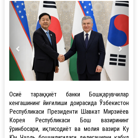
Осиё тараққиёт банки Бошқарувчилар
кенгашининг йиғилиши доирасида Ўзбекистон
Республикаси Президенти Шавкат Мирзиёев
Корея Республикаси Бош вазирининг
ўринбосари, иқтисодиёт ва молия вазири Ку
Юн Чхоль бошчилигидаги делегацияни қабул