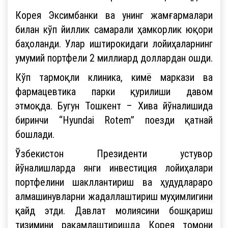
Корея Эксимбанки ва унинг жамғармалари
билан кўп йиллик самарали ҳамкорлик юқори
баҳоланди. Улар иштирокидаги лойиҳаларнинг
умумий портфели 2 миллиард доллардан ошди.
Кўп тармоқли клиника, кимё маркази ва
фармацевтика парки қурилиши давом
этмоқда. Бугун Тошкент – Хива йўналишида
биринчи “Hyundai Rotem” поезди қатнай
бошлади.
Ўзбекистон Президенти устувор
йўналишларда янги инвестиция лойиҳалари
портфелини шакллантириш ва ҳудудлараро
алмашинувларни жадаллаштириш муҳимлигини
қайд этди. Давлат молиясини бошқариш
тизимини рақамлаштиришда Корея томони