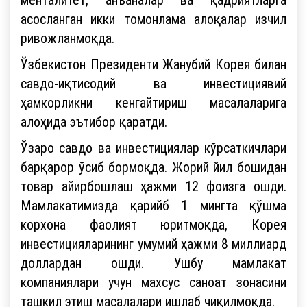
асосланган икки томонлама алоқалар изчил
ривожланмоқда.
Ўзбекистон Президенти Жанубий Корея билан
савдо-иқтисодий ва инвестициявий
ҳамкорликни кенгайтириш масалаларига
алоҳида эътибор қаратди.
Ўзаро савдо ва инвестициялар кўрсаткичлари
барқарор ўсиб бормоқда. Жорий йил бошидан
товар айирбошлаш ҳажми 12 фоизга ошди.
Мамлакатимизда қарийб 1 мингта қўшма
корхона фаолият юритмоқда, Корея
инвестицияларининг умумий ҳажми 8 миллиард
доллардан ошди. Ушбу мамлакат
компаниялари учун махсус саноат зонасини
ташкил этиш масалалари ишлаб чиқилмоқда.