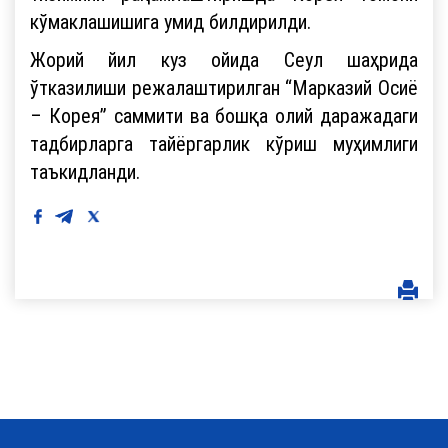
кўмаклашишига умид билдирилди.
Жорий йил куз ойида Сеул шаҳрида
ўтказилиши режалаштирилган “Марказий Осиё
– Корея” саммити ва бошқа олий даражадаги
тадбирларга тайёргарлик кўриш муҳимлиги
таъкидланди.