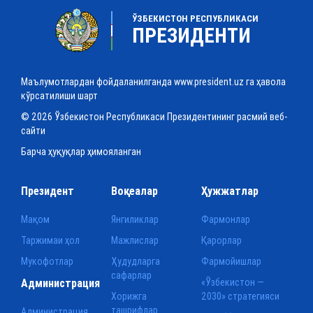
ЎЗБЕКИСТОН РЕСПУБЛИКАСИ
ПРЕЗИДЕНТИ
Маълумотлардан фойдаланилганда www.president.uz га ҳавола
кўрсатилиши шарт
© 2026 Ўзбекистон Республикаси Президентининг расмий веб-
сайти
Барча ҳуқуқлар ҳимояланган
Президент
Воқеалар
Ҳужжатлар
Мақом
Янгиликлар
Фармонлар
Таржимаи ҳол
Мажлислар
Қарорлар
Мукофотлар
Ҳудудларга
Фармойишлар
сафарлар
Администрация
«Ўзбекистон —
Хорижга
2030» стратегияси
ташрифлар
Администрация