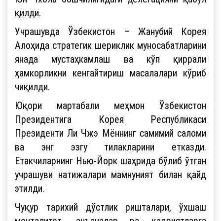
қилди.
Учрашувда Ўзбекистон – Жанубий Корея
Алоҳида стратегик шериклик муносабатларини
янада мустаҳкамлаш ва кўп қиррали
ҳамкорликни кенгайтириш масалалари кўриб
чиқилди.
Юқори мартабали меҳмон Ўзбекистон
Президентига Корея Республикаси
Президенти Ли Чжэ Мённинг самимий саломи
ва энг эзгу тилакларини етказди.
Етакчиларнинг Нью-Йорк шаҳрида бўлиб ўтган
учрашуви натижалари мамнуният билан қайд
этилди.
Чуқур тарихий дўстлик ришталари, ўхшаш
менталитет, анъаналар ва қадриятларга