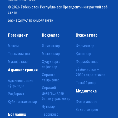
© 2026 Ўзбекистон Республикаси Президентининг расмий веб-
сайти
Барча ҳуқуқлар ҳимояланган
Президент
Воқеалар
Ҳужжатлар
Мақом
Янгиликлар
Фармонлар
Таржимаи ҳол
Мажлислар
Қарорлар
Мукофотлар
Ҳудудларга
Фармойишлар
сафарлар
Администрация
«Ўзбекистон —
Хорижга
2030» стратегияси
ташрифлар
Администрация
Ташаббуслар
тўғрисида
Хорижий
Медиатека
делегациялар
Раҳбарият
билан учрашувлар
Қуйи ташкилотлар
Фотогалерея
Нутқлар
Видеогалерея
Боғланиш
Табриклар