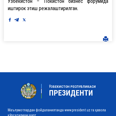
Ўзбекистон – Покистон бизнес форумида
иштирок этиш режалаштирилган.
ЎЗБЕКИСТОН РЕСПУБЛИКАСИ
ПРЕЗИДЕНТИ
Маълумотлардан фойдаланилганда www.president.uz га ҳавола
кўрсатилиши шарт