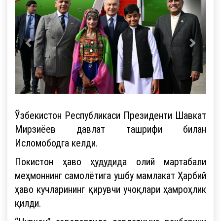
Ўзбекистон Республикаси Президенти Шавкат
Мирзиёев давлат ташрифи билан
Исломободга келди.
Покистон ҳаво ҳудудида олий мартабали
меҳмоннинг самолётига ушбу мамлакат Ҳарбий
ҳаво кучларининг қирувчи учоқлари ҳамроҳлик
қилди.