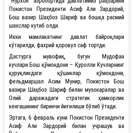
“Нурхон” аэропортида давлатимиз раҳбарини
Покистон Президенти Асиф Али Зардорий,
Бош вазир Шаҳбоз Шариф ва бошқа расмий
шахслар кутиб олди.
Икки мамлакатнинг давлат байроқлари
кўтарилди, фахрий қоровул саф тортди.
Дастурга мувофиқ, бугун Мудофаа
кучлари Бош қўмондони – Қуролли Кучларнинг
қуруқликдаги қўшинлар қўмондони,
фельдмаршал Асим Мунир, Покистон Бош
вазири Шаҳбоз Шариф билан музокаралар ва
Олий даражадаги стратегик ҳамкорлик
кенгашининг биринчи йиғилиши бўлиб ўтади.
Эртага, 6 февраль куни Покистон Президенти
Асиф Али Зардорий билан учрашув ва